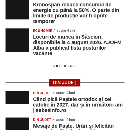
Kronospan reduce consumul de
energie cu până la 50%. O parte din
liniile de producție vor fi oprite
temporar
acum 4 zile
ECONOMIE
Locuri de muncă în Săsciori,
disponibile la 4 august 2026. AJOFM
Alba a publicat lista posturilor
vacante
PUBLICITATE
DIN JUDEȚ
acum 4 luni
DIN JUDEȚ
Când pică Paștele ortodox și cel
catolic în 2027, dar și în următorii ani
| sebesinfo.ro
acum 4 luni
DIN JUDEȚ
Mesaje de Paște. Urări și felicitări