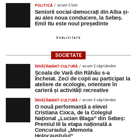
acum 3 luni
POLITICĂ
Seniorii social-democrați din Alba și-
au ales noua conducere, la Sebeș.
Emil Itu este noul președinte
PUBLICITATE
SOCIETATE
acum 2 săptămâni
ÎNVĂȚĂMÂNT-CULTURĂ
Școala de Vară din Răhău s-a
încheiat. Zeci de copii au participat la
ateliere de ecologie, orientare în
carieră și activități recreative
acum 3 săptămâni
ÎNVĂȚĂMÂNT-CULTURĂ
O nouă performanță a elevei
Cristiana Cioca, de la Colegiul
Național „Lucian Blaga” din Sebeș:
Premiul III la etapa națională a
Concursului „Memoria
Holocaustului”