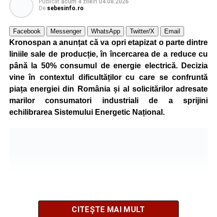
Publicat
acum 4 zile
în
04.08.2026
De
sebesinfo.ro
Facebook
Messenger
WhatsApp
Twitter/X
Email
Kronospan a anunțat că va opri etapizat o parte dintre
liniile sale de producție, în încercarea de a reduce cu
până la 50% consumul de energie electrică. Decizia
vine în contextul dificultăților cu care se confruntă
piața energiei din România și al solicitărilor adresate
marilor consumatori industriali de a sprijini
echilibrarea Sistemului Energetic Național.
CITEȘTE MAI MULT