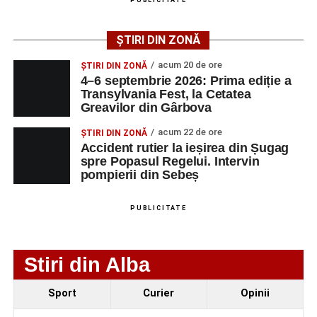
PUBLICITATE
angajatorilor:
ȘTIRI DIN ZONĂ
AGENT
OCUPAŢIA
NR.
NR.
LMV
TELEFON/E-
acum 20 de ore
ȘTIRI DIN ZONĂ
MAIL
4–6 septembrie 2026: Prima ediție a
Transylvania Fest, la Cetatea
SC Maier
OPERATOR LA
1
0752826367
Greavilor din Gârbova
Technology Srl
MASINI-UNELTE
CU COMANDA
acum 22 de ore
ȘTIRI DIN ZONĂ
NUMERICA
Accident rutier la ieșirea din Șugag
spre Popasul Regelui. Intervin
pompierii din Sebeș
PUBLICITATE
Adaugă-ne ca sursă preferată
Urmărește-ne pe Google News
Stiri din Alba
Ultimele știri din Sebeș
Sport
Curier
Opinii