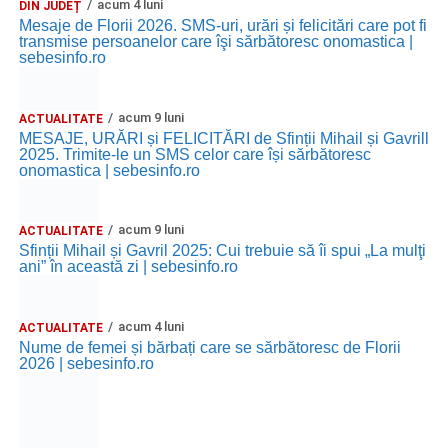
acum 4 luni
DIN JUDEȚ
Mesaje de Florii 2026. SMS-uri, urări și felicitări care pot fi
transmise persoanelor care îşi sărbătoresc onomastica |
sebesinfo.ro
acum 9 luni
ACTUALITATE
MESAJE, URĂRI și FELICITĂRI de Sfinții Mihail și Gavrill
2025. Trimite-le un SMS celor care își sărbătoresc
onomastica | sebesinfo.ro
acum 9 luni
ACTUALITATE
Sfinții Mihail și Gavril 2025: Cui trebuie să îi spui „La mulţi
ani” în această zi | sebesinfo.ro
acum 4 luni
ACTUALITATE
Nume de femei și bărbați care se sărbătoresc de Florii
2026 | sebesinfo.ro