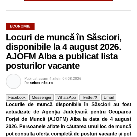
ECONOMIE
Locuri de muncă în Săsciori,
Potrivit unui comunicat al companiei, măsura va fi aplicată
gradual, în funcție de necesitățile sistemului energetic.
disponibile la 4 august 2026.
Reprezentanții Kronospan precizează că evoluția situației
AJOFM Alba a publicat lista
este monitorizată permanent, iar activitatea va reveni la
posturilor vacante
capacitate normală imediat ce condițiile vor permite.
Compania dă asigurări că oprirea temporară a unor linii
Publicat
acum 4 zile
în
04.08.2026
de producție nu va afecta livrările către clienți.
De
sebesinfo.ro
Kronospan se numără printre cei mai mari consumatori de
Facebook
Messenger
WhatsApp
Twitter/X
Email
energie electrică din România. O parte din necesarul
Locurile de muncă disponibile în Săsciori au fost
energetic este acoperită prin producția proprie de energie,
actualizate de Agenția Județeană pentru Ocuparea
realizată cu ajutorul panourilor fotovoltaice și al unităților
Forței de Muncă (AJOFM) Alba la data de 4 august
de cogenerare.
2026. Persoanele aflate în căutarea unui loc de muncă
pot consulta oferta completă de posturi vacante și pot