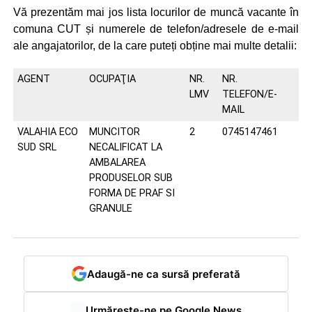
Vă prezentăm mai jos lista locurilor de muncă vacante în
comuna CUT și numerele de telefon/adresele de e-mail
ale angajatorilor, de la care puteți obține mai multe detalii:
AGENT
OCUPAŢIA
NR.
NR.
LMV
TELEFON/E-
MAIL
VALAHIA ECO
MUNCITOR
2
0745147461
SUD SRL
NECALIFICAT LA
AMBALAREA
PRODUSELOR SUB
FORMA DE PRAF SI
GRANULE
Adaugă-ne ca sursă preferată
Urmărește-ne pe Google News