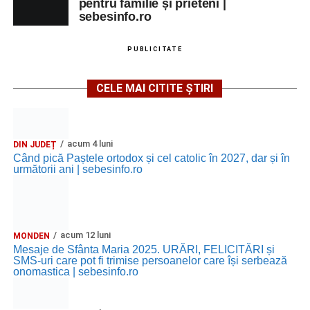
pentru familie și prieteni |
sebesinfo.ro
PUBLICITATE
CELE MAI CITITE ȘTIRI
acum 4 luni
DIN JUDEȚ
Când pică Paștele ortodox și cel catolic în 2027, dar și în
următorii ani | sebesinfo.ro
acum 12 luni
MONDEN
Mesaje de Sfânta Maria 2025. URĂRI, FELICITĂRI și
SMS-uri care pot fi trimise persoanelor care își serbează
onomastica | sebesinfo.ro