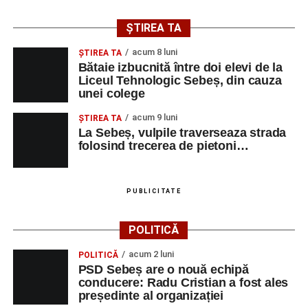
ȘTIREA TA
acum 8 luni
ŞTIREA TA
Bătaie izbucnită între doi elevi de la
Liceul Tehnologic Sebeș, din cauza
unei colege
acum 9 luni
ŞTIREA TA
La Sebeș, vulpile traverseaza strada
folosind trecerea de pietoni…
PUBLICITATE
POLITICĂ
acum 2 luni
POLITICĂ
PSD Sebeș are o nouă echipă
conducere: Radu Cristian a fost ales
președinte al organizației