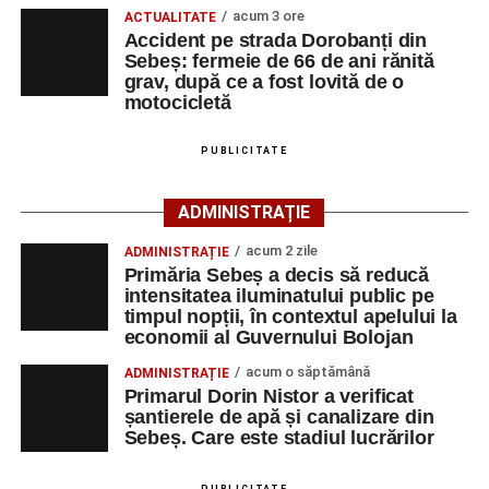
motocicletă
acum 3 ore
ACTUALITATE
4–6 septembrie 2026: Prima ediție a Transylvania
Accident pe strada Dorobanți din
Cei interesați pot consulta toate locurile de muncă
Sebeș: fermeie de 66 de ani rănită
Fest, la Cetatea Greavilor din Gârbova
disponibile accesând platforma oficială ANOFM,
grav, după ce a fost lovită de o
selectând
AJOFM Alba
, apoi secțiunea
„Persoane fizice
motocicletă
– Locuri de muncă vacante”
. De asemenea, informații
pot fi obținute direct de la sediul AJOFM Alba sau de la
Facebook
Messenger
WhatsApp
Twitter/X
Email
PUBLICITATE
agenția teritorială de care aparține persoana aflată în
căutarea unui loc de muncă.
ADMINISTRAȚIE
Lista publicată de AJOFM Alba include, pe lângă
acum 2 zile
ADMINISTRAȚIE
Primăria Sebeș a decis să reducă
denumirea posturilor vacante din Săsciori, și datele de
intensitatea iluminatului public pe
contact ale angajatorilor, precum numere de telefon și
timpul nopții, în contextul apelului la
adrese de e-mail, pentru ca persoanele interesate să
economii al Guvernului Bolojan
poată solicita detalii despre condițiile de angajare,
acum o săptămână
ADMINISTRAȚIE
programul de lucru și procesul de recrutare.
Primarul Dorin Nistor a verificat
șantierele de apă și canalizare din
Mai jos puteți consulta lista completă a locurilor de
Sebeș. Care este stadiul lucrărilor
muncă disponibile în comuna Săsciori la data de 4
august 2026, precum și datele de contact ale