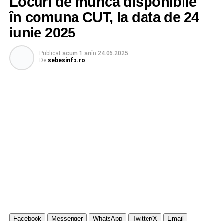
Locuri de muncă disponibile
în comuna CUT, la data de 24
iunie 2025
Publicat
acum 1 an
în
24.06.2025
De
sebesinfo.ro
Facebook
Messenger
WhatsApp
Twitter/X
Email