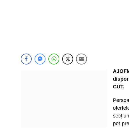
AJOFM
dispon
CUT.
Persoa
ofert
secțiu
pot pre