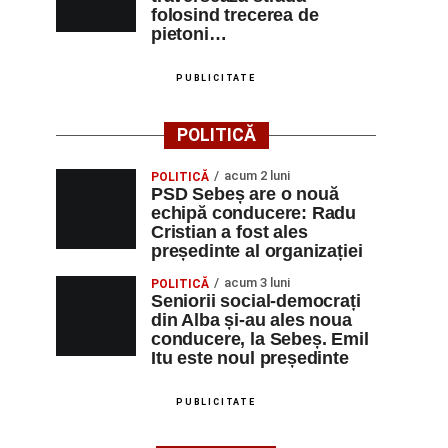
folosind trecerea de
pietoni…
PUBLICITATE
POLITICĂ
acum 2 luni
POLITICĂ
PSD Sebeș are o nouă
echipă conducere: Radu
Cristian a fost ales
președinte al organizației
acum 3 luni
POLITICĂ
Seniorii social-democrați
din Alba și-au ales noua
conducere, la Sebeș. Emil
Itu este noul președinte
PUBLICITATE