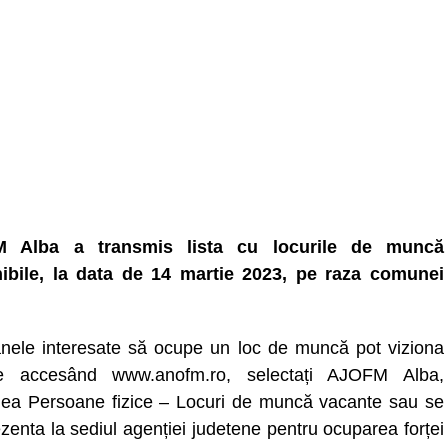
 Alba a transmis lista cu locurile de muncă
ibile, la data de 14 martie 2023, pe raza comunei
nele interesate să ocupe un loc de muncă pot viziona
ele accesând www.anofm.ro, selectați AJOFM Alba,
nea Persoane fizice – Locuri de muncă vacante sau se
zenta la sediul agenției judetene pentru ocuparea forței