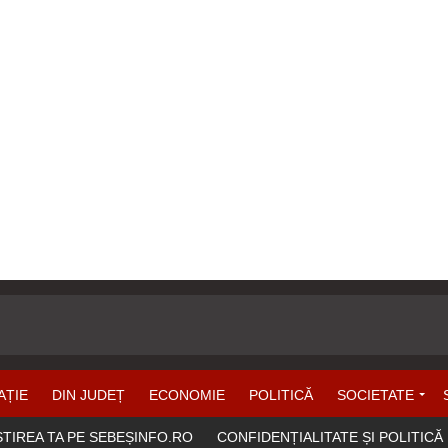
AȚIE
DIN JUDEȚ
ECONOMIE
POLITICĂ
SOCIETATE
ȘTIREA TA PE SEBEȘINFO.RO
CONFIDENȚIALITATE ȘI POLITICĂ