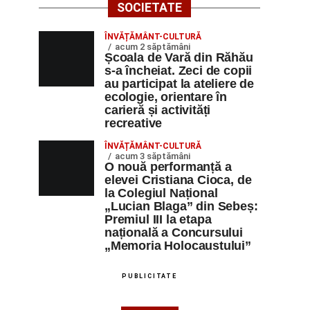
SOCIETATE
ÎNVĂȚĂMÂNT-CULTURĂ
acum 2 săptămâni
Școala de Vară din Răhău
s-a încheiat. Zeci de copii
au participat la ateliere de
ecologie, orientare în
carieră și activități
recreative
ÎNVĂȚĂMÂNT-CULTURĂ
acum 3 săptămâni
O nouă performanță a
elevei Cristiana Cioca, de
la Colegiul Național
„Lucian Blaga” din Sebeș:
Premiul III la etapa
națională a Concursului
„Memoria Holocaustului”
PUBLICITATE