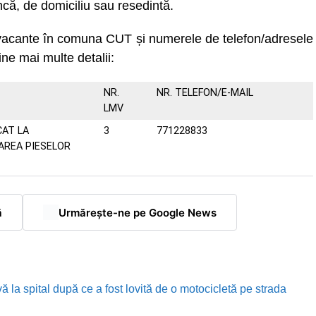
că, de domiciliu sau resedintă.
 vacante în comuna CUT și numerele de telefon/adresele
ine mai multe detalii:
NR.
NR. TELEFON/E-MAIL
LMV
CAT LA
3
771228833
AREA PIESELOR
ă
Urmărește-ne pe Google News
ă la spital după ce a fost lovită de o motocicletă pe strada