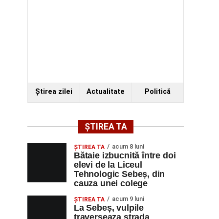
Ştirea zilei
Actualitate
Politică
ȘTIREA TA
acum 8 luni
ŞTIREA TA
Bătaie izbucnită între doi
elevi de la Liceul
Tehnologic Sebeș, din
cauza unei colege
acum 9 luni
ŞTIREA TA
La Sebeș, vulpile
traverseaza strada