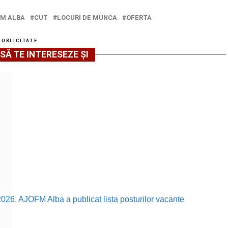
M ALBA
CUT
LOCURI DE MUNCA
OFERTA
PUBLICITATE
SĂ TE INTERESEZE ȘI
2026. AJOFM Alba a publicat lista posturilor vacante