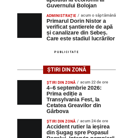
Guvernului Bolojan
acum o săptămână
ADMINISTRAȚIE
Primarul Dorin Nistor a
verificat șantierele de apă
și canalizare din Sebeș.
Care este stadiul lucrărilor
PUBLICITATE
ȘTIRI DIN ZONĂ
acum 22 de ore
ȘTIRI DIN ZONĂ
4–6 septembrie 2026:
Prima ediție a
Transylvania Fest, la
Cetatea Greavilor din
Gârbova
acum 24 de ore
ȘTIRI DIN ZONĂ
Accident rutier la ieșirea
din Șugag spre Popasul