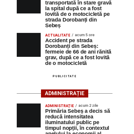
transportată în stare gravă
la spital după ce a fost
lovită de o motocicletă pe
strada Dorobanți din
Sebeș
acum 5 ore
ACTUALITATE
Accident pe strada
Dorobanți din Sebeș:
fermeie de 66 de ani rănită
grav, după ce a fost lovită
de o motocicletă
PUBLICITATE
ADMINISTRAȚIE
acum 2 zile
ADMINISTRAȚIE
Primăria Sebeș a decis să
reducă intensitatea
iluminatului public pe
timpul nopții, în contextul
apelului la economii al