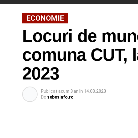
ECONOMIE
Locuri de munc
comuna CUT, la
2023
Publicat
acum 3 ani
în
14.03.2023
De
sebesinfo.ro