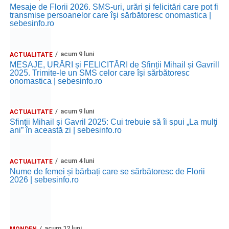
Mesaje de Florii 2026. SMS-uri, urări și felicitări care pot fi
transmise persoanelor care îşi sărbătoresc onomastica |
sebesinfo.ro
acum 9 luni
ACTUALITATE
MESAJE, URĂRI și FELICITĂRI de Sfinții Mihail și Gavrill
2025. Trimite-le un SMS celor care își sărbătoresc
onomastica | sebesinfo.ro
acum 9 luni
ACTUALITATE
Sfinții Mihail și Gavril 2025: Cui trebuie să îi spui „La mulţi
ani” în această zi | sebesinfo.ro
acum 4 luni
ACTUALITATE
Nume de femei și bărbați care se sărbătoresc de Florii
2026 | sebesinfo.ro
acum 12 luni