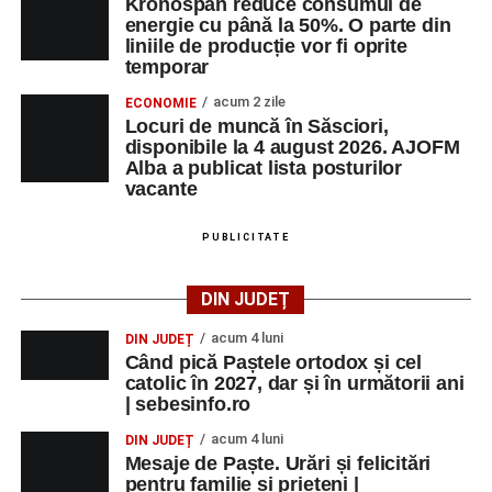
Kronospan reduce consumul de
energie cu până la 50%. O parte din
liniile de producție vor fi oprite
temporar
acum 2 zile
ECONOMIE
Locuri de muncă în Săsciori,
disponibile la 4 august 2026. AJOFM
Alba a publicat lista posturilor
vacante
PUBLICITATE
DIN JUDEȚ
acum 4 luni
DIN JUDEȚ
Când pică Paștele ortodox și cel
catolic în 2027, dar și în următorii ani
| sebesinfo.ro
acum 4 luni
DIN JUDEȚ
Mesaje de Paște. Urări și felicitări
pentru familie și prieteni |