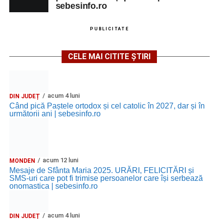
sebesinfo.ro
PUBLICITATE
CELE MAI CITITE ȘTIRI
acum 4 luni
DIN JUDEȚ
Când pică Paștele ortodox și cel catolic în 2027, dar și în
următorii ani | sebesinfo.ro
acum 12 luni
MONDEN
Mesaje de Sfânta Maria 2025. URĂRI, FELICITĂRI și
SMS-uri care pot fi trimise persoanelor care își serbează
onomastica | sebesinfo.ro
acum 4 luni
DIN JUDEȚ