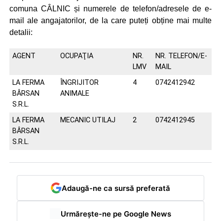
comuna CÂLNIC și numerele de telefon/adresele de e-
mail ale angajatorilor, de la care puteți obține mai multe
detalii:
AGENT
OCUPAŢIA
NR.
NR. TELEFON/E-
LMV
MAIL
LA FERMA
ÎNGRIJITOR
4
0742412942
BÂRSAN
ANIMALE
S.R.L.
LA FERMA
MECANIC UTILAJ
2
0742412945
BÂRSAN
S.R.L.
Adaugă-ne ca sursă preferată
Urmărește-ne pe Google News