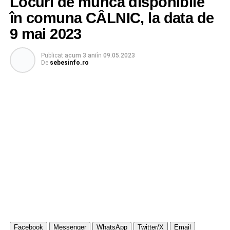
Locuri de muncă disponibile
în comuna CÂLNIC, la data de
9 mai 2023
Publicat
acum 3 ani
în
09.05.2023
De
sebesinfo.ro
Facebook
Messenger
WhatsApp
Twitter/X
Email