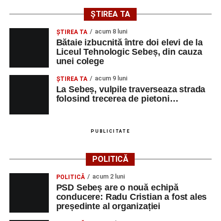
ȘTIREA TA
acum 8 luni
ŞTIREA TA
Bătaie izbucnită între doi elevi de la
Liceul Tehnologic Sebeș, din cauza
unei colege
acum 9 luni
ŞTIREA TA
La Sebeș, vulpile traverseaza strada
folosind trecerea de pietoni…
PUBLICITATE
POLITICĂ
acum 2 luni
POLITICĂ
PSD Sebeș are o nouă echipă
conducere: Radu Cristian a fost ales
președinte al organizației