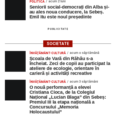
acum 2 luni
POLITICĂ
Seniorii social-democrați din Alba și-
au ales noua conducere, la Sebeș.
Emil Itu este noul președinte
PUBLICITATE
SOCIETATE
acum o săptămână
ÎNVĂȚĂMÂNT-CULTURĂ
Școala de Vară din Răhău s-a
încheiat. Zeci de copii au participat la
ateliere de ecologie, orientare în
carieră și activități recreative
acum 3 săptămâni
ÎNVĂȚĂMÂNT-CULTURĂ
O nouă performanță a elevei
Cristiana Cioca, de la Colegiul
Național „Lucian Blaga” din Sebeș:
Premiul III la etapa națională a
Concursului „Memoria
Holocaustului”