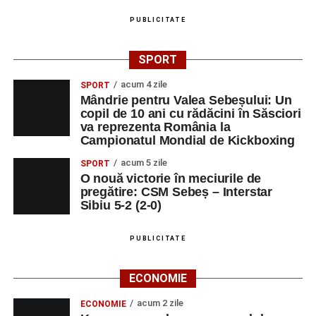
PUBLICITATE
SPORT
acum 4 zile
SPORT
Mândrie pentru Valea Sebeșului: Un
copil de 10 ani cu rădăcini în Săsciori
va reprezenta România la
Campionatul Mondial de Kickboxing
acum 5 zile
SPORT
O nouă victorie în meciurile de
pregătire: CSM Sebeș – Interstar
Sibiu 5-2 (2-0)
PUBLICITATE
ECONOMIE
acum 2 zile
ECONOMIE