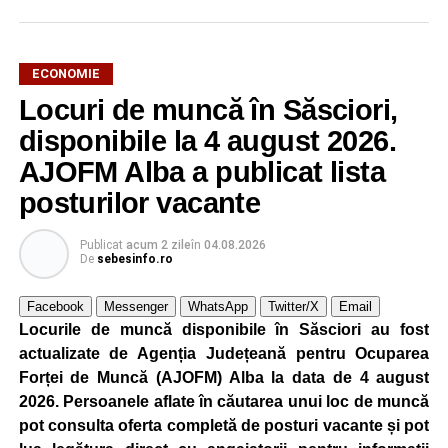
ECONOMIE
Locuri de muncă în Săsciori,
Potrivit unui comunicat al companiei, măsura va fi aplicată
gradual, în funcție de necesitățile sistemului energetic.
disponibile la 4 august 2026.
Reprezentanții Kronospan precizează că evoluția situației
AJOFM Alba a publicat lista
este monitorizată permanent, iar activitatea va reveni la
posturilor vacante
capacitate normală imediat ce condițiile vor permite.
Compania dă asigurări că oprirea temporară a unor linii
Publicat
acum 2 zile
în
04.08.2026
de producție nu va afecta livrările către clienți.
De
sebesinfo.ro
Kronospan se numără printre cei mai mari consumatori de
Facebook
Messenger
WhatsApp
Twitter/X
Email
energie electrică din România. O parte din necesarul
Locurile de muncă disponibile în Săsciori au fost
energetic este acoperită prin producția proprie de energie,
actualizate de Agenția Județeană pentru Ocuparea
realizată cu ajutorul panourilor fotovoltaice și al unităților
Forței de Muncă (AJOFM) Alba la data de 4 august
de cogenerare.
2026. Persoanele aflate în căutarea unui loc de muncă
pot consulta oferta completă de posturi vacante și pot
Reprezentanții companiei afirmă că vor continua