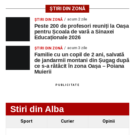
angajatorilor:
ȘTIRI DIN ZONĂ
AGENT
OCUPAŢIA
NR.
NR.
acum 2 zile
ȘTIRI DIN ZONĂ
LMV
TELEFON/E-
Peste 200 de profesori reuniți la Oașa
MAIL
pentru Școala de vară a Sinaxei
Educaționale 2026
SC Maier
OPERATOR LA
1
0752826367
Technology Srl
MASINI-UNELTE
acum 3 zile
ȘTIRI DIN ZONĂ
CU COMANDA
Familie cu un copil de 2 ani, salvată
NUMERICA
de jandarmii montani din Șugag după
ce s-a rătăcit în zona Oașa – Poiana
Muierii
PUBLICITATE
Adaugă-ne ca sursă preferată
Urmărește-ne pe Google News
Stiri din Alba
Ultimele știri din Sebeș
Sport
Curier
Opinii
Primăria Sebeș a decis să reducă intensitatea