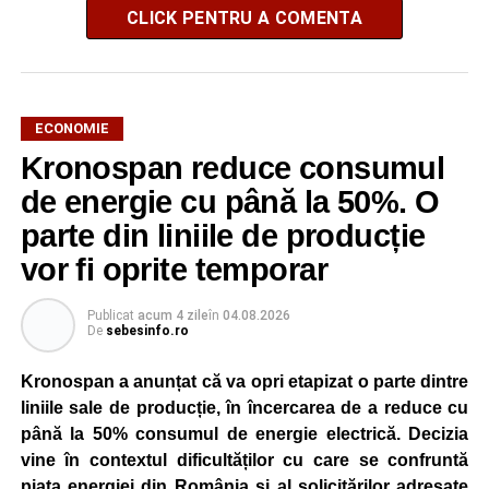
CLICK PENTRU A COMENTA
ECONOMIE
Kronospan reduce consumul
de energie cu până la 50%. O
parte din liniile de producție
vor fi oprite temporar
Publicat
acum 4 zile
în
04.08.2026
De
sebesinfo.ro
Kronospan a anunțat că va opri etapizat o parte dintre
liniile sale de producție, în încercarea de a reduce cu
până la 50% consumul de energie electrică. Decizia
vine în contextul dificultăților cu care se confruntă
piața energiei din România și al solicitărilor adresate