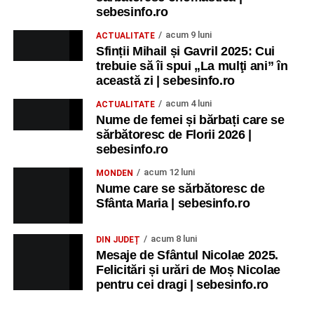
sebesinfo.ro
acum 9 luni
ACTUALITATE
Sfinții Mihail și Gavril 2025: Cui
trebuie să îi spui „La mulţi ani” în
această zi | sebesinfo.ro
acum 4 luni
ACTUALITATE
Nume de femei și bărbați care se
sărbătoresc de Florii 2026 |
sebesinfo.ro
acum 12 luni
MONDEN
Nume care se sărbătoresc de
Sfânta Maria | sebesinfo.ro
acum 8 luni
DIN JUDEȚ
Mesaje de Sfântul Nicolae 2025.
Felicitări și urări de Moș Nicolae
pentru cei dragi | sebesinfo.ro