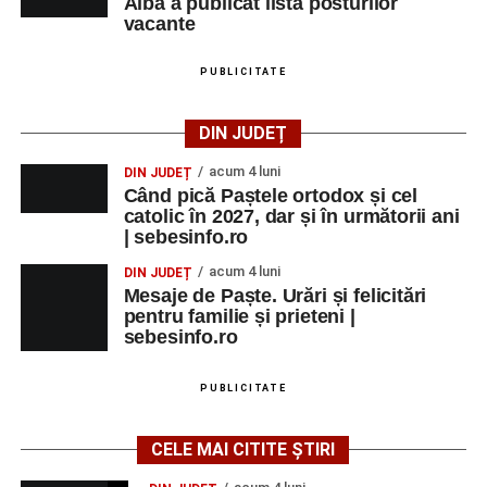
Alba a publicat lista posturilor
vacante
PUBLICITATE
DIN JUDEȚ
acum 4 luni
DIN JUDEȚ
Când pică Paștele ortodox și cel
catolic în 2027, dar și în următorii ani
| sebesinfo.ro
acum 4 luni
DIN JUDEȚ
Mesaje de Paște. Urări și felicitări
pentru familie și prieteni |
sebesinfo.ro
PUBLICITATE
CELE MAI CITITE ȘTIRI