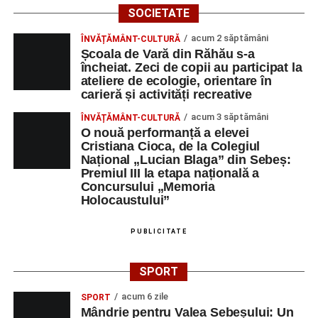
SOCIETATE
acum 2 săptămâni
ÎNVĂȚĂMÂNT-CULTURĂ
Școala de Vară din Răhău s-a
încheiat. Zeci de copii au participat la
ateliere de ecologie, orientare în
carieră și activități recreative
acum 3 săptămâni
ÎNVĂȚĂMÂNT-CULTURĂ
O nouă performanță a elevei
Cristiana Cioca, de la Colegiul
Național „Lucian Blaga” din Sebeș:
Premiul III la etapa națională a
Concursului „Memoria
Holocaustului”
PUBLICITATE
SPORT
acum 6 zile
SPORT
Mândrie pentru Valea Sebeșului: Un