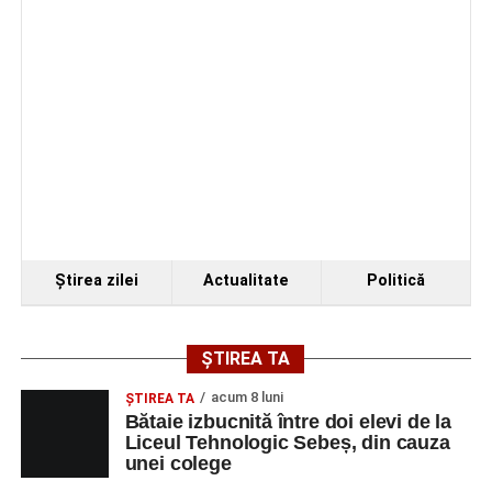
Fest, la Cetatea Greavilor din Gârbova
Ştirea zilei
Actualitate
Politică
ȘTIREA TA
acum 8 luni
ŞTIREA TA
Bătaie izbucnită între doi elevi de la
Liceul Tehnologic Sebeș, din cauza
unei colege