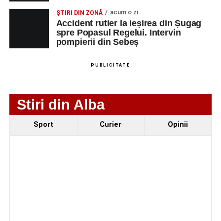
NUMERICA
acum o zi
ȘTIRI DIN ZONĂ
Accident rutier la ieșirea din Șugag
spre Popasul Regelui. Intervin
pompierii din Sebeș
Adaugă-ne ca sursă preferată
PUBLICITATE
Urmărește-ne pe Google News
Stiri din Alba
Ultimele știri din Sebeș
Sport
Curier
Opinii
Femeie de 66 de ani, transportată în stare gravă la
spital după ce a fost lovită de o motocicletă pe
strada Dorobanți din Sebeș
Accident pe strada Dorobanți din Sebeș: fermeie
de 66 de ani rănită grav, după ce a fost lovită de o
motocicletă
4–6 septembrie 2026: Prima ediție a Transylvania