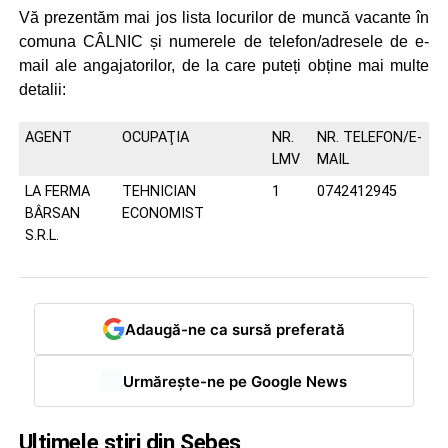
Vă prezentăm mai jos lista locurilor de muncă vacante în
comuna CÂLNIC și numerele de telefon/adresele de e-
mail ale angajatorilor, de la care puteți obține mai multe
detalii:
AGENT
OCUPAŢIA
NR.
NR. TELEFON/E-
LMV
MAIL
LA FERMA
TEHNICIAN
1
0742412945
BÂRSAN
ECONOMIST
S.R.L.
Adaugă-ne ca sursă preferată
Urmărește-ne pe Google News
Ultimele știri din Sebeș