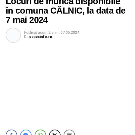
Locuri de muncă disponibile
în comuna CÂLNIC, la data de
7 mai 2024
Publicat
acum 2 ani
în
07.05.2024
De
sebesinfo.ro