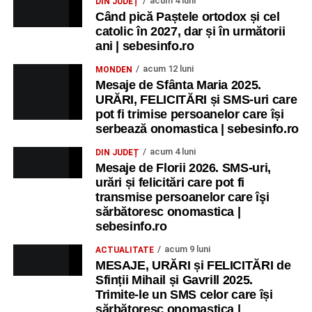
acum 4 luni
DIN JUDEȚ
Când pică Paștele ortodox și cel
catolic în 2027, dar și în următorii
ani | sebesinfo.ro
acum 12 luni
MONDEN
Mesaje de Sfânta Maria 2025.
URĂRI, FELICITĂRI și SMS-uri care
pot fi trimise persoanelor care își
serbează onomastica | sebesinfo.ro
acum 4 luni
DIN JUDEȚ
Mesaje de Florii 2026. SMS-uri,
urări și felicitări care pot fi
transmise persoanelor care îşi
sărbătoresc onomastica |
sebesinfo.ro
acum 9 luni
ACTUALITATE
MESAJE, URĂRI și FELICITĂRI de
Sfinții Mihail și Gavrill 2025.
Trimite-le un SMS celor care își
sărbătoresc onomastica |