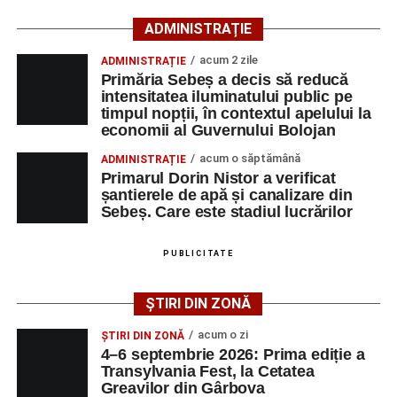
ADMINISTRAȚIE
Lista publicată de AJOFM Alba include, pe lângă
denumirea posturilor vacante din Săsciori, și datele de
acum 2 zile
ADMINISTRAȚIE
Primăria Sebeș a decis să reducă
contact ale angajatorilor, precum numere de telefon și
intensitatea iluminatului public pe
adrese de e-mail, pentru ca persoanele interesate să
timpul nopții, în contextul apelului la
poată solicita detalii despre condițiile de angajare,
economii al Guvernului Bolojan
programul de lucru și procesul de recrutare.
acum o săptămână
ADMINISTRAȚIE
Primarul Dorin Nistor a verificat
Mai jos puteți consulta lista completă a locurilor de
șantierele de apă și canalizare din
muncă disponibile în comuna Săsciori la data de 4
Sebeș. Care este stadiul lucrărilor
august 2026, precum și datele de contact ale
angajatorilor:
PUBLICITATE
AGENT
OCUPAŢIA
NR.
NR.
ȘTIRI DIN ZONĂ
LMV
TELEFON/E-
MAIL
acum o zi
ȘTIRI DIN ZONĂ
4–6 septembrie 2026: Prima ediție a
SC Maier
OPERATOR LA
1
0752826367
Transylvania Fest, la Cetatea
Technology Srl
MASINI-UNELTE
Greavilor din Gârbova
CU COMANDA