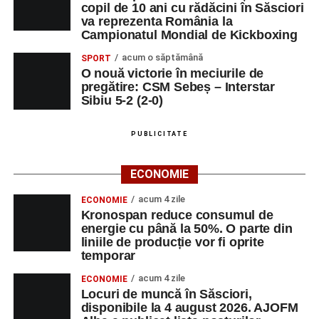
copil de 10 ani cu rădăcini în Săsciori
va reprezenta România la
Campionatul Mondial de Kickboxing
acum o săptămână
SPORT
O nouă victorie în meciurile de
pregătire: CSM Sebeș – Interstar
Sibiu 5-2 (2-0)
PUBLICITATE
ECONOMIE
acum 4 zile
ECONOMIE
Kronospan reduce consumul de
energie cu până la 50%. O parte din
liniile de producție vor fi oprite
temporar
acum 4 zile
ECONOMIE
Locuri de muncă în Săsciori,
disponibile la 4 august 2026. AJOFM