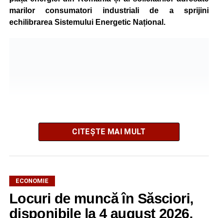
marilor consumatori industriali de a sprijini
echilibrarea Sistemului Energetic Național.
CITEȘTE MAI MULT
ECONOMIE
Potrivit unui comunicat al companiei, măsura va fi aplicată
Locuri de muncă în Săsciori,
gradual, în funcție de necesitățile sistemului energetic.
Reprezentanții Kronospan precizează că evoluția situației
disponibile la 4 august 2026.