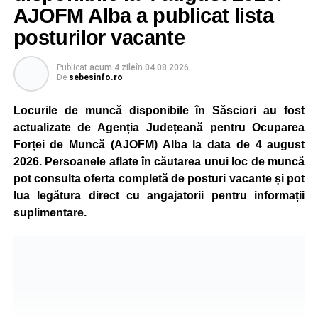
este monitorizată permanent, iar activitatea va reveni la
AJOFM Alba a publicat lista
capacitate normală imediat ce condițiile vor permite.
posturilor vacante
Compania dă asigurări că oprirea temporară a unor linii
de producție nu va afecta livrările către clienți.
Publicat
acum 4 zile
în
04.08.2026
De
sebesinfo.ro
Kronospan se numără printre cei mai mari consumatori de
energie electrică din România. O parte din necesarul
Locurile de muncă disponibile în Săsciori au fost
energetic este acoperită prin producția proprie de energie,
actualizate de Agenția Județeană pentru Ocuparea
realizată cu ajutorul panourilor fotovoltaice și al unităților
Forței de Muncă (AJOFM) Alba la data de 4 august
de cogenerare.
2026. Persoanele aflate în căutarea unui loc de muncă
pot consulta oferta completă de posturi vacante și pot
Reprezentanții companiei afirmă că vor continua
lua legătura direct cu angajatorii pentru informații
colaborarea cu autoritățile și operatorii din domeniul
suplimentare.
energetic pentru a contribui la depășirea perioadei dificile
și la menținerea stabilității Sistemului Energetic Național.
Adaugă-ne ca sursă preferată