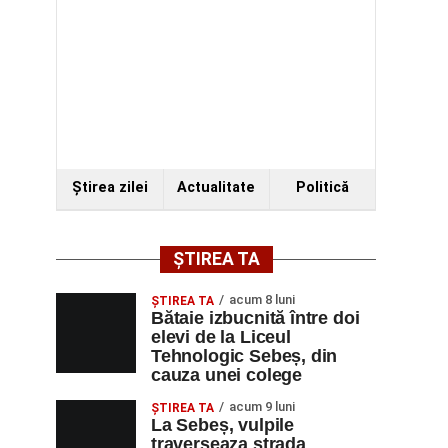
Ştirea zilei
Actualitate
Politică
ȘTIREA TA
acum 8 luni
ŞTIREA TA
Bătaie izbucnită între doi
elevi de la Liceul
Tehnologic Sebeș, din
cauza unei colege
acum 9 luni
ŞTIREA TA
La Sebeș, vulpile
traverseaza strada