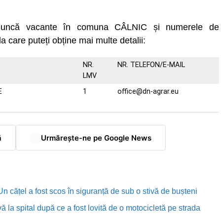
e muncă vacante în comuna CÂLNIC și numerele de
la care puteți obține mai multe detalii:
NR.
NR. TELEFON/E-MAIL
LMV
E
1
office@dn-agrar.eu
ă
Urmărește-ne pe Google News
n cățel a fost scos în siguranță de sub o stivă de bușteni
ă la spital după ce a fost lovită de o motocicletă pe strada