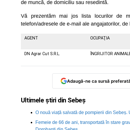
de muncă, de domiciliu sau resedintă.
Vă prezentăm mai jos lista locurilor d
telefon/adresele de e-mail ale angajatorilor, de 
AGENT
OCUPAŢIA
DN Agrar Cut S.R.L.
ÎNGRIJITOR ANIMAL
Adaugă-ne ca sursă preferat
Ultimele știri din Sebeș
O nouă viață salvată de pompierii din Sebeș. U
Femeie de 66 de ani, transportată în stare grav
Dorobanți din Sebeș