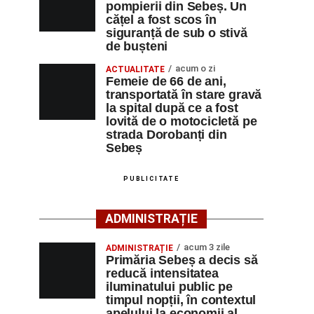
pompierii din Sebeș. Un
cățel a fost scos în
siguranță de sub o stivă
de bușteni
acum o zi
ACTUALITATE
Femeie de 66 de ani,
transportată în stare gravă
la spital după ce a fost
lovită de o motocicletă pe
strada Dorobanți din
Sebeș
PUBLICITATE
ADMINISTRAȚIE
acum 3 zile
ADMINISTRAȚIE
Primăria Sebeș a decis să
reducă intensitatea
iluminatului public pe
timpul nopții, în contextul
apelului la economii al