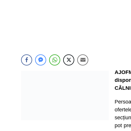
AJOFM
dispon
CÂLNI
Persoa
ofert
secțiu
pot pre