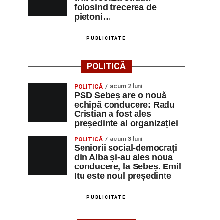
folosind trecerea de
pietoni…
PUBLICITATE
POLITICĂ
acum 2 luni
POLITICĂ
PSD Sebeș are o nouă
echipă conducere: Radu
Cristian a fost ales
președinte al organizației
acum 3 luni
POLITICĂ
Seniorii social-democrați
din Alba și-au ales noua
conducere, la Sebeș. Emil
Itu este noul președinte
PUBLICITATE