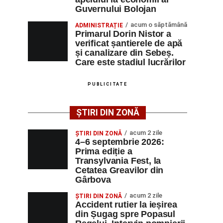
Guvernului Bolojan
acum o săptămână
ADMINISTRAȚIE
Primarul Dorin Nistor a
verificat șantierele de apă
și canalizare din Sebeș.
Care este stadiul lucrărilor
PUBLICITATE
ȘTIRI DIN ZONĂ
acum 2 zile
ȘTIRI DIN ZONĂ
4–6 septembrie 2026:
Prima ediție a
Transylvania Fest, la
Cetatea Greavilor din
Gârbova
acum 2 zile
ȘTIRI DIN ZONĂ
Accident rutier la ieșirea
din Șugag spre Popasul