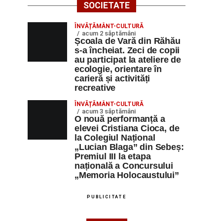
SOCIETATE
ÎNVĂȚĂMÂNT-CULTURĂ
acum 2 săptămâni
Școala de Vară din Răhău
s-a încheiat. Zeci de copii
au participat la ateliere de
ecologie, orientare în
carieră și activități
recreative
ÎNVĂȚĂMÂNT-CULTURĂ
acum 3 săptămâni
O nouă performanță a
elevei Cristiana Cioca, de
la Colegiul Național
„Lucian Blaga” din Sebeș:
Premiul III la etapa
națională a Concursului
„Memoria Holocaustului”
PUBLICITATE