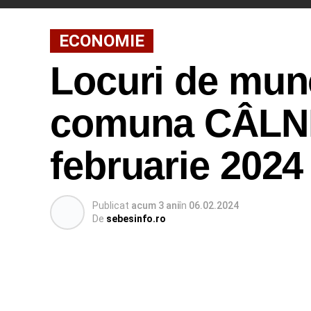
ECONOMIE
Locuri de munc
comuna CÂLNIC
februarie 2024
Publicat
acum 3 ani
în
06.02.2024
De
sebesinfo.ro