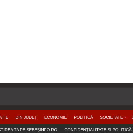
AȚIE
DIN JUDEȚ
ECONOMIE
POLITICĂ
SOCIETATE
ȘTIREA TA PE SEBEȘINFO.RO
CONFIDENȚIALITATE ȘI POLITICĂ