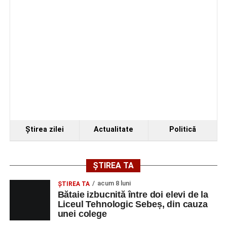
Fest, la Cetatea Greavilor din Gârbova
Ştirea zilei
Actualitate
Politică
ȘTIREA TA
acum 8 luni
ŞTIREA TA
Bătaie izbucnită între doi elevi de la
Liceul Tehnologic Sebeș, din cauza
unei colege