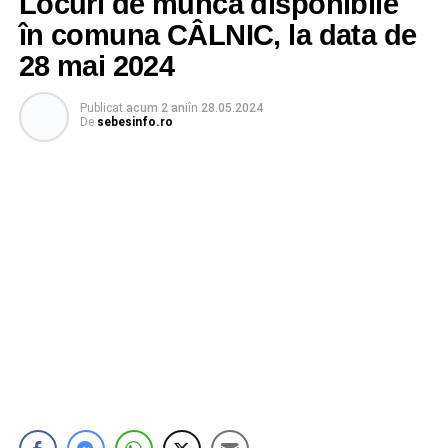
Locuri de muncă disponibile
în comuna CÂLNIC, la data de
28 mai 2024
Publicat
acum 2 ani
în
28.05.2024
De
sebesinfo.ro