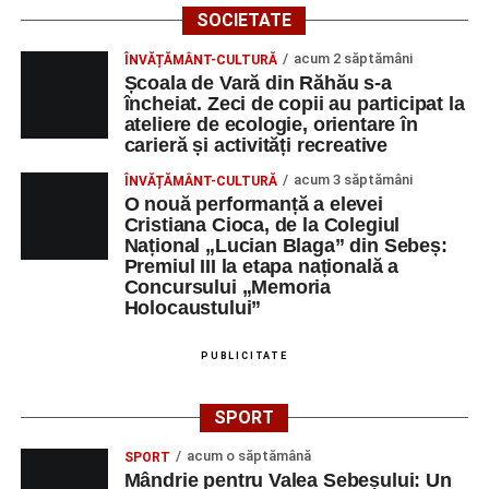
SOCIETATE
acum 2 săptămâni
ÎNVĂȚĂMÂNT-CULTURĂ
Școala de Vară din Răhău s-a
încheiat. Zeci de copii au participat la
ateliere de ecologie, orientare în
carieră și activități recreative
acum 3 săptămâni
ÎNVĂȚĂMÂNT-CULTURĂ
O nouă performanță a elevei
Cristiana Cioca, de la Colegiul
Național „Lucian Blaga” din Sebeș:
Premiul III la etapa națională a
Concursului „Memoria
Holocaustului”
PUBLICITATE
SPORT
acum o săptămână
SPORT
Mândrie pentru Valea Sebeșului: Un