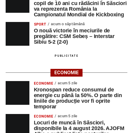
copil de 10 ani cu rădăcini în Săsciori
va reprezenta România la
Campionatul Mondial de Kickboxing
acum o săptămână
SPORT
O nouă victorie în meciurile de
pregătire: CSM Sebeș – Interstar
Sibiu 5-2 (2-0)
PUBLICITATE
ECONOMIE
acum 5 zile
ECONOMIE
Kronospan reduce consumul de
energie cu până la 50%. O parte din
liniile de producție vor fi oprite
temporar
acum 5 zile
ECONOMIE
Locuri de muncă în Săsciori,
disponibile la 4 august 2026. AJOFM