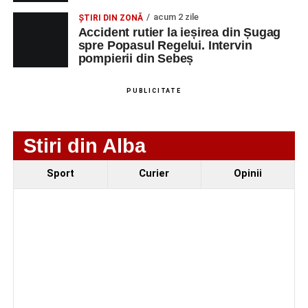
NUMERICA
acum 2 zile
ȘTIRI DIN ZONĂ
Accident rutier la ieșirea din Șugag
spre Popasul Regelui. Intervin
pompierii din Sebeș
Adaugă-ne ca sursă preferată
PUBLICITATE
Urmărește-ne pe Google News
Stiri din Alba
Ultimele știri din Sebeș
Sport
Curier
Opinii
Femeie de 66 de ani, transportată în stare gravă la
spital după ce a fost lovită de o motocicletă pe
strada Dorobanți din Sebeș
Accident pe strada Dorobanți din Sebeș: fermeie
de 66 de ani rănită grav, după ce a fost lovită de o
motocicletă
4–6 septembrie 2026: Prima ediție a Transylvania