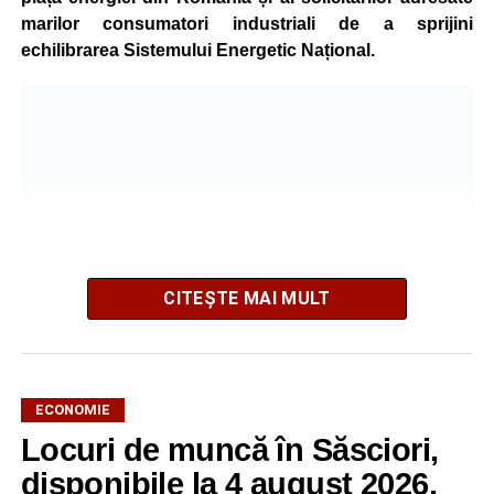
marilor consumatori industriali de a sprijini
echilibrarea Sistemului Energetic Național.
CITEȘTE MAI MULT
ECONOMIE
Potrivit unui comunicat al companiei, măsura va fi aplicată
Locuri de muncă în Săsciori,
gradual, în funcție de necesitățile sistemului energetic.
Reprezentanții Kronospan precizează că evoluția situației
disponibile la 4 august 2026.