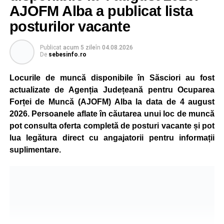
este monitorizată permanent, iar activitatea va reveni la
AJOFM Alba a publicat lista
capacitate normală imediat ce condițiile vor permite.
posturilor vacante
Compania dă asigurări că oprirea temporară a unor linii
de producție nu va afecta livrările către clienți.
Publicat
acum 5 zile
în
04.08.2026
De
sebesinfo.ro
Kronospan se numără printre cei mai mari consumatori de
energie electrică din România. O parte din necesarul
Locurile de muncă disponibile în Săsciori au fost
energetic este acoperită prin producția proprie de energie,
actualizate de Agenția Județeană pentru Ocuparea
realizată cu ajutorul panourilor fotovoltaice și al unităților
Forței de Muncă (AJOFM) Alba la data de 4 august
de cogenerare.
2026. Persoanele aflate în căutarea unui loc de muncă
pot consulta oferta completă de posturi vacante și pot
Reprezentanții companiei afirmă că vor continua
lua legătura direct cu angajatorii pentru informații
colaborarea cu autoritățile și operatorii din domeniul
suplimentare.
energetic pentru a contribui la depășirea perioadei dificile
și la menținerea stabilității Sistemului Energetic Național.
Adaugă-ne ca sursă preferată