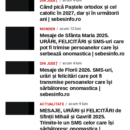
acum 4 luni
DIN JUDEȚ
Când pică Paștele ortodox și cel
catolic în 2027, dar și în următorii
ani | sebesinfo.ro
acum 12 luni
MONDEN
Mesaje de Sfânta Maria 2025.
URĂRI, FELICITĂRI și SMS-uri care
pot fi trimise persoanelor care își
serbează onomastica | sebesinfo.ro
acum 4 luni
DIN JUDEȚ
Mesaje de Florii 2026. SMS-uri,
urări și felicitări care pot fi
transmise persoanelor care îşi
sărbătoresc onomastica |
sebesinfo.ro
acum 9 luni
ACTUALITATE
MESAJE, URĂRI și FELICITĂRI de
Sfinții Mihail și Gavrill 2025.
Trimite-le un SMS celor care își
sărbătoresc onomastica |