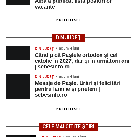
Alba a publicat lista posturilor
vacante
PUBLICITATE
DIN JUDEȚ
acum 4 luni
DIN JUDEȚ
Când pică Paștele ortodox și cel
catolic în 2027, dar și în următorii ani
| sebesinfo.ro
acum 4 luni
DIN JUDEȚ
Mesaje de Paște. Urări și felicitări
pentru familie și prieteni |
sebesinfo.ro
PUBLICITATE
CELE MAI CITITE ȘTIRI