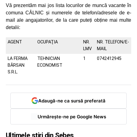
Vă prezentăm mai jos lista locurilor de muncă vacante în
comuna CÂLNIC și numerele de telefon/adresele de e-
mail ale angajatorilor, de la care puteți obține mai multe
detalii:
AGENT
OCUPAŢIA
NR.
NR. TELEFON/E-
LMV
MAIL
LA FERMA
TEHNICIAN
1
0742412945
BÂRSAN
ECONOMIST
S.R.L.
Adaugă-ne ca sursă preferată
Urmărește-ne pe Google News
Ultimele știri din Sebeș