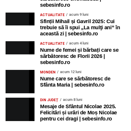
sebesinfo.ro
acum 9 luni
ACTUALITATE
Sfinții Mihail și Gavril 2025: Cui
trebuie să îi spui „La mulţi ani” în
această zi | sebesinfo.ro
acum 4 luni
ACTUALITATE
Nume de femei și bărbați care se
sărbătoresc de Florii 2026 |
sebesinfo.ro
acum 12 luni
MONDEN
Nume care se sărbătoresc de
Sfânta Maria | sebesinfo.ro
acum 8 luni
DIN JUDEȚ
Mesaje de Sfântul Nicolae 2025.
Felicitări și urări de Moș Nicolae
pentru cei dragi | sebesinfo.ro