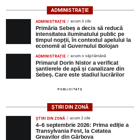
ADMINISTRAȚIE
Lista publicată de AJOFM Alba include, pe lângă
denumirea posturilor vacante din Săsciori, și datele de
acum 3 zile
ADMINISTRAȚIE
Primăria Sebeș a decis să reducă
contact ale angajatorilor, precum numere de telefon și
intensitatea iluminatului public pe
adrese de e-mail, pentru ca persoanele interesate să
timpul nopții, în contextul apelului la
poată solicita detalii despre condițiile de angajare,
economii al Guvernului Bolojan
programul de lucru și procesul de recrutare.
acum o săptămână
ADMINISTRAȚIE
Primarul Dorin Nistor a verificat
Mai jos puteți consulta lista completă a locurilor de
șantierele de apă și canalizare din
muncă disponibile în comuna Săsciori la data de 4
Sebeș. Care este stadiul lucrărilor
august 2026, precum și datele de contact ale
angajatorilor:
PUBLICITATE
AGENT
OCUPAŢIA
NR.
NR.
ȘTIRI DIN ZONĂ
LMV
TELEFON/E-
MAIL
acum 2 zile
ȘTIRI DIN ZONĂ
4–6 septembrie 2026: Prima ediție a
SC Maier
OPERATOR LA
1
0752826367
Transylvania Fest, la Cetatea
Technology Srl
MASINI-UNELTE
Greavilor din Gârbova
CU COMANDA