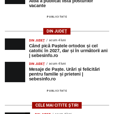
Alba a publicat lista posturilor
vacante
PUBLICITATE
DIN JUDEȚ
acum 4 luni
DIN JUDEȚ
Când pică Paștele ortodox și cel
catolic în 2027, dar și în următorii ani
| sebesinfo.ro
acum 4 luni
DIN JUDEȚ
Mesaje de Paște. Urări și felicitări
pentru familie și prieteni |
sebesinfo.ro
PUBLICITATE
CELE MAI CITITE ȘTIRI