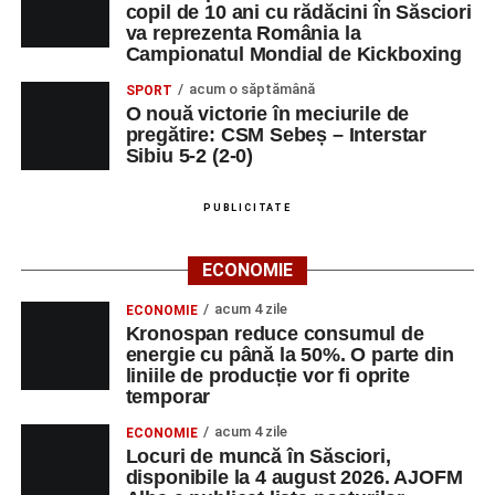
copil de 10 ani cu rădăcini în Săsciori
va reprezenta România la
Campionatul Mondial de Kickboxing
acum o săptămână
SPORT
O nouă victorie în meciurile de
pregătire: CSM Sebeș – Interstar
Sibiu 5-2 (2-0)
PUBLICITATE
ECONOMIE
acum 4 zile
ECONOMIE
Kronospan reduce consumul de
energie cu până la 50%. O parte din
liniile de producție vor fi oprite
temporar
acum 4 zile
ECONOMIE
Locuri de muncă în Săsciori,
disponibile la 4 august 2026. AJOFM