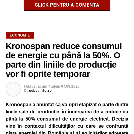
CLICK PENTRU A COMENTA
ECONOMIE
Kronospan reduce consumul
de energie cu până la 50%. O
parte din liniile de producție
vor fi oprite temporar
Publicat
acum 4 zile
în
04.08.2026
De
sebesinfo.ro
Kronospan a anunțat că va opri etapizat o parte dintre
liniile sale de producție, în încercarea de a reduce cu
până la 50% consumul de energie electrică. Decizia
vine în contextul dificultăților cu care se confruntă
piața energiei din România și al solicitărilor adresate