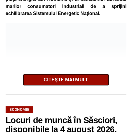
marilor consumatori industriali de a sprijini
echilibrarea Sistemului Energetic Național.
CITEȘTE MAI MULT
ECONOMIE
Potrivit unui comunicat al companiei, măsura va fi aplicată
Locuri de muncă în Săsciori,
gradual, în funcție de necesitățile sistemului energetic.
Reprezentanții Kronospan precizează că evoluția situației
disponibile la 4 august 2026.