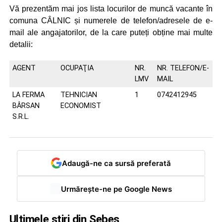
Vă prezentăm mai jos lista locurilor de muncă vacante în
comuna CÂLNIC și numerele de telefon/adresele de e-
mail ale angajatorilor, de la care puteți obține mai multe
detalii:
AGENT
OCUPAŢIA
NR.
NR. TELEFON/E-
LMV
MAIL
LA FERMA
TEHNICIAN
1
0742412945
BÂRSAN
ECONOMIST
S.R.L.
Adaugă-ne ca sursă preferată
Urmărește-ne pe Google News
Ultimele știri din Sebeș