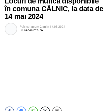
Locuri de muncă disponibile
în comuna CÂLNIC, la data de
14 mai 2024
Publicat
acum 2 ani
în
14.05.2024
De
sebesinfo.ro