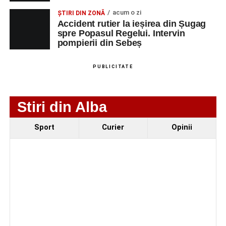
NUMERICA
acum o zi
ȘTIRI DIN ZONĂ
Accident rutier la ieșirea din Șugag
spre Popasul Regelui. Intervin
pompierii din Sebeș
Adaugă-ne ca sursă preferată
PUBLICITATE
Urmărește-ne pe Google News
Stiri din Alba
Ultimele știri din Sebeș
Sport
Curier
Opinii
Femeie de 66 de ani, transportată în stare gravă la
spital după ce a fost lovită de o motocicletă pe
strada Dorobanți din Sebeș
Accident pe strada Dorobanți din Sebeș: fermeie
de 66 de ani rănită grav, după ce a fost lovită de o
motocicletă
4–6 septembrie 2026: Prima ediție a Transylvania