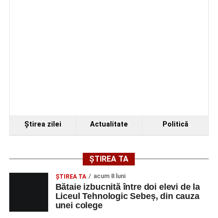
Fest, la Cetatea Greavilor din Gârbova
Ştirea zilei
Actualitate
Politică
ȘTIREA TA
acum 8 luni
ŞTIREA TA
Bătaie izbucnită între doi elevi de la
Liceul Tehnologic Sebeș, din cauza
unei colege