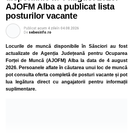
este monitorizată permanent, iar activitatea va reveni la
AJOFM Alba a publicat lista
capacitate normală imediat ce condițiile vor permite.
posturilor vacante
Compania dă asigurări că oprirea temporară a unor linii
de producție nu va afecta livrările către clienți.
Publicat
acum 4 zile
în
04.08.2026
De
sebesinfo.ro
Kronospan se numără printre cei mai mari consumatori de
energie electrică din România. O parte din necesarul
Locurile de muncă disponibile în Săsciori au fost
energetic este acoperită prin producția proprie de energie,
actualizate de Agenția Județeană pentru Ocuparea
realizată cu ajutorul panourilor fotovoltaice și al unităților
Forței de Muncă (AJOFM) Alba la data de 4 august
de cogenerare.
2026. Persoanele aflate în căutarea unui loc de muncă
pot consulta oferta completă de posturi vacante și pot
Reprezentanții companiei afirmă că vor continua
lua legătura direct cu angajatorii pentru informații
colaborarea cu autoritățile și operatorii din domeniul
suplimentare.
energetic pentru a contribui la depășirea perioadei dificile
și la menținerea stabilității Sistemului Energetic Național.
Adaugă-ne ca sursă preferată