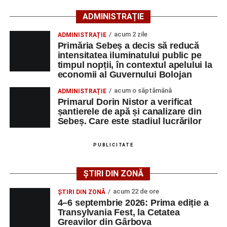
ADMINISTRAȚIE
Lista publicată de AJOFM Alba include, pe lângă
denumirea posturilor vacante din Săsciori, și datele de
acum 2 zile
ADMINISTRAȚIE
Primăria Sebeș a decis să reducă
contact ale angajatorilor, precum numere de telefon și
intensitatea iluminatului public pe
adrese de e-mail, pentru ca persoanele interesate să
timpul nopții, în contextul apelului la
poată solicita detalii despre condițiile de angajare,
economii al Guvernului Bolojan
programul de lucru și procesul de recrutare.
acum o săptămână
ADMINISTRAȚIE
Primarul Dorin Nistor a verificat
Mai jos puteți consulta lista completă a locurilor de
șantierele de apă și canalizare din
muncă disponibile în comuna Săsciori la data de 4
Sebeș. Care este stadiul lucrărilor
august 2026, precum și datele de contact ale
angajatorilor:
PUBLICITATE
AGENT
OCUPAŢIA
NR.
NR.
ȘTIRI DIN ZONĂ
LMV
TELEFON/E-
MAIL
acum 22 de ore
ȘTIRI DIN ZONĂ
4–6 septembrie 2026: Prima ediție a
SC Maier
OPERATOR LA
1
0752826367
Transylvania Fest, la Cetatea
Technology Srl
MASINI-UNELTE
Greavilor din Gârbova
CU COMANDA