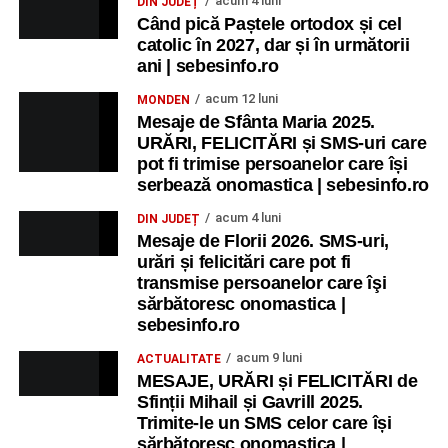
acum 4 luni
DIN JUDEȚ
Când pică Paștele ortodox și cel
catolic în 2027, dar și în următorii
ani | sebesinfo.ro
acum 12 luni
MONDEN
Mesaje de Sfânta Maria 2025.
URĂRI, FELICITĂRI și SMS-uri care
pot fi trimise persoanelor care își
serbează onomastica | sebesinfo.ro
acum 4 luni
DIN JUDEȚ
Mesaje de Florii 2026. SMS-uri,
urări și felicitări care pot fi
transmise persoanelor care îşi
sărbătoresc onomastica |
sebesinfo.ro
acum 9 luni
ACTUALITATE
MESAJE, URĂRI și FELICITĂRI de
Sfinții Mihail și Gavrill 2025.
Trimite-le un SMS celor care își
sărbătoresc onomastica |