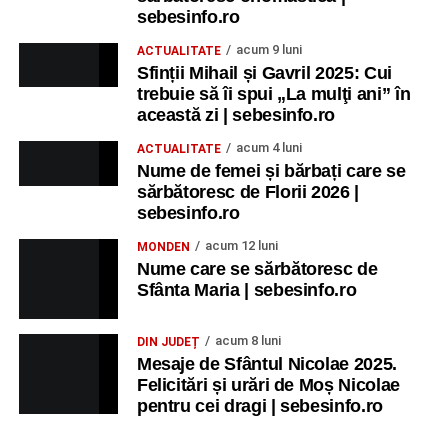
sebesinfo.ro
acum 9 luni
ACTUALITATE
Sfinții Mihail și Gavril 2025: Cui
trebuie să îi spui „La mulţi ani” în
această zi | sebesinfo.ro
acum 4 luni
ACTUALITATE
Nume de femei și bărbați care se
sărbătoresc de Florii 2026 |
sebesinfo.ro
acum 12 luni
MONDEN
Nume care se sărbătoresc de
Sfânta Maria | sebesinfo.ro
acum 8 luni
DIN JUDEȚ
Mesaje de Sfântul Nicolae 2025.
Felicitări și urări de Moș Nicolae
pentru cei dragi | sebesinfo.ro