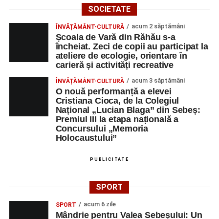
SOCIETATE
acum 2 săptămâni
ÎNVĂȚĂMÂNT-CULTURĂ
Școala de Vară din Răhău s-a
încheiat. Zeci de copii au participat la
ateliere de ecologie, orientare în
carieră și activități recreative
acum 3 săptămâni
ÎNVĂȚĂMÂNT-CULTURĂ
O nouă performanță a elevei
Cristiana Cioca, de la Colegiul
Național „Lucian Blaga” din Sebeș:
Premiul III la etapa națională a
Concursului „Memoria
Holocaustului”
PUBLICITATE
SPORT
acum 6 zile
SPORT
Mândrie pentru Valea Sebeșului: Un