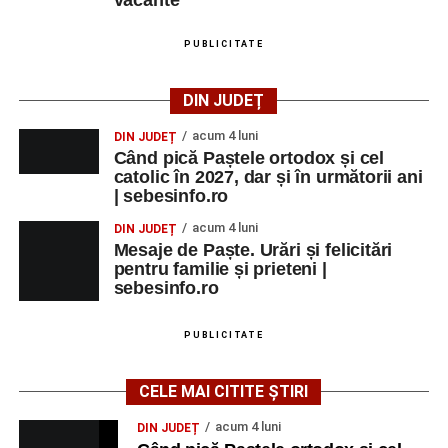
vacante
PUBLICITATE
DIN JUDEȚ
acum 4 luni
DIN JUDEȚ
Când pică Paștele ortodox și cel
catolic în 2027, dar și în următorii ani
| sebesinfo.ro
acum 4 luni
DIN JUDEȚ
Mesaje de Paște. Urări și felicitări
pentru familie și prieteni |
sebesinfo.ro
PUBLICITATE
CELE MAI CITITE ȘTIRI
acum 4 luni
DIN JUDEȚ