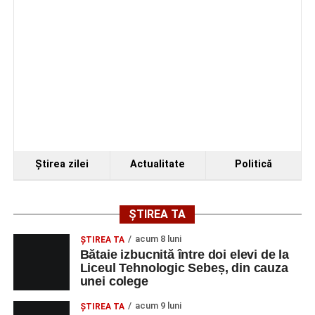
Ştirea zilei
Actualitate
Politică
ȘTIREA TA
acum 8 luni
ŞTIREA TA
Bătaie izbucnită între doi elevi de la
Liceul Tehnologic Sebeș, din cauza
unei colege
acum 9 luni
ŞTIREA TA