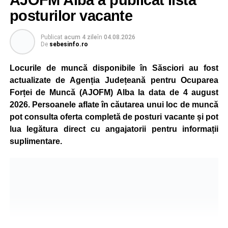
AJOFM Alba a publicat lista
capacitate normală imediat ce condițiile vor permite.
posturilor vacante
Compania dă asigurări că oprirea temporară a unor linii
de producție nu va afecta livrările către clienți.
Publicat
acum 4 zile
în
04.08.2026
De
sebesinfo.ro
Kronospan se numără printre cei mai mari consumatori de
energie electrică din România. O parte din necesarul
Locurile de muncă disponibile în Săsciori au fost
energetic este acoperită prin producția proprie de energie,
actualizate de Agenția Județeană pentru Ocuparea
realizată cu ajutorul panourilor fotovoltaice și al unităților
Forței de Muncă (AJOFM) Alba la data de 4 august
de cogenerare.
2026. Persoanele aflate în căutarea unui loc de muncă
pot consulta oferta completă de posturi vacante și pot
Reprezentanții companiei afirmă că vor continua
lua legătura direct cu angajatorii pentru informații
colaborarea cu autoritățile și operatorii din domeniul
suplimentare.
energetic pentru a contribui la depășirea perioadei dificile
și la menținerea stabilității Sistemului Energetic Național.
Adaugă-ne ca sursă preferată