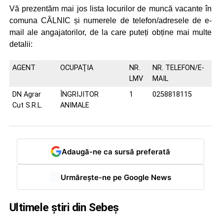
Vă prezentăm mai jos lista locurilor de muncă vacante în
comuna CÂLNIC și numerele de telefon/adresele de e-
mail ale angajatorilor, de la care puteți obține mai multe
detalii:
AGENT
OCUPAŢIA
NR.
NR. TELEFON/E-
LMV
MAIL
DN Agrar
ÎNGRIJITOR
1
0258818115
Cut S.R.L.
ANIMALE
Adaugă-ne ca sursă preferată
Urmărește-ne pe Google News
Ultimele știri din Sebeș