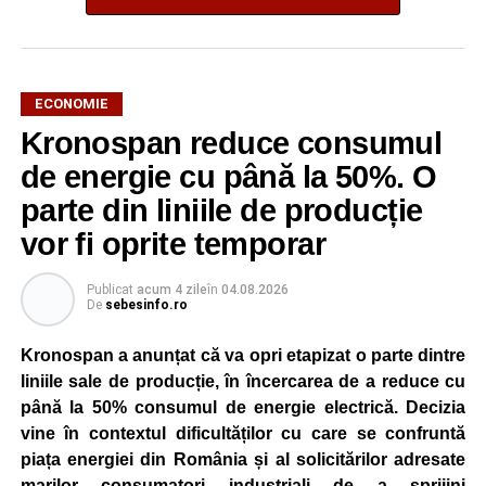
ECONOMIE
Kronospan reduce consumul
de energie cu până la 50%. O
parte din liniile de producție
vor fi oprite temporar
Publicat
acum 4 zile
în
04.08.2026
De
sebesinfo.ro
Kronospan a anunțat că va opri etapizat o parte dintre
liniile sale de producție, în încercarea de a reduce cu
până la 50% consumul de energie electrică. Decizia
vine în contextul dificultăților cu care se confruntă
piața energiei din România și al solicitărilor adresate
marilor consumatori industriali de a sprijini