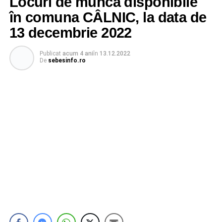
Locuri de muncă disponibile
în comuna CÂLNIC, la data de
13 decembrie 2022
Publicat
acum 4 ani
în
13.12.2022
De
sebesinfo.ro