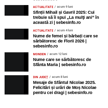
acum 9 luni
ACTUALITATE
Sfinții Mihail și Gavril 2025: Cui
trebuie să îi spui „La mulţi ani” în
această zi | sebesinfo.ro
acum 4 luni
ACTUALITATE
Nume de femei și bărbați care se
sărbătoresc de Florii 2026 |
sebesinfo.ro
acum 12 luni
MONDEN
Nume care se sărbătoresc de
Sfânta Maria | sebesinfo.ro
acum 8 luni
DIN JUDEȚ
Mesaje de Sfântul Nicolae 2025.
Felicitări și urări de Moș Nicolae
pentru cei dragi | sebesinfo.ro