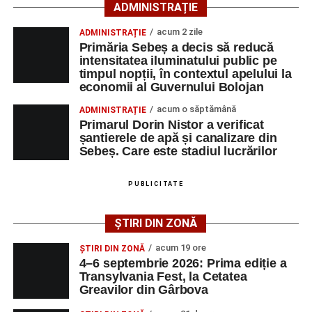
ADMINISTRAȚIE
Lista publicată de AJOFM Alba include, pe lângă
denumirea posturilor vacante din Săsciori, și datele de
acum 2 zile
ADMINISTRAȚIE
Primăria Sebeș a decis să reducă
contact ale angajatorilor, precum numere de telefon și
intensitatea iluminatului public pe
adrese de e-mail, pentru ca persoanele interesate să
timpul nopții, în contextul apelului la
poată solicita detalii despre condițiile de angajare,
economii al Guvernului Bolojan
programul de lucru și procesul de recrutare.
acum o săptămână
ADMINISTRAȚIE
Primarul Dorin Nistor a verificat
Mai jos puteți consulta lista completă a locurilor de
șantierele de apă și canalizare din
muncă disponibile în comuna Săsciori la data de 4
Sebeș. Care este stadiul lucrărilor
august 2026, precum și datele de contact ale
angajatorilor:
PUBLICITATE
AGENT
OCUPAŢIA
NR.
NR.
ȘTIRI DIN ZONĂ
LMV
TELEFON/E-
MAIL
acum 19 ore
ȘTIRI DIN ZONĂ
4–6 septembrie 2026: Prima ediție a
SC Maier
OPERATOR LA
1
0752826367
Transylvania Fest, la Cetatea
Technology Srl
MASINI-UNELTE
Greavilor din Gârbova
CU COMANDA
NUMERICA