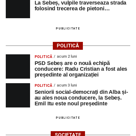
La Sebeș, vulpile traverseaza strada
folosind trecerea de pietoni…
PUBLICITATE
POLITICĂ
acum 2 luni
POLITICĂ
PSD Sebeș are o nouă echipă
conducere: Radu Cristian a fost ales
președinte al organizației
acum 3 luni
POLITICĂ
Seniorii social-democrați din Alba și-
au ales noua conducere, la Sebeș.
Emil Itu este noul președinte
PUBLICITATE
SOCIETATE