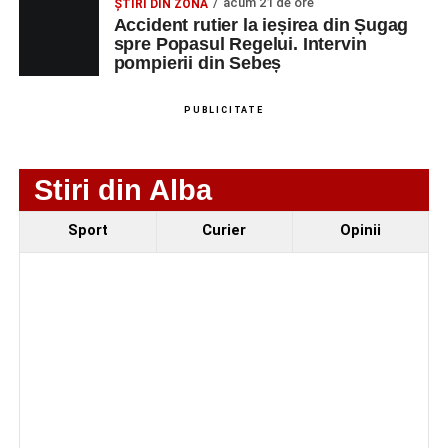
acum 21 de ore
ȘTIRI DIN ZONĂ
Accident rutier la ieșirea din Șugag
spre Popasul Regelui. Intervin
pompierii din Sebeș
Adaugă-ne ca sursă preferată
PUBLICITATE
Urmărește-ne pe Google News
Stiri din Alba
Ultimele știri din Sebeș
Sport
Curier
Opinii
Femeie de 66 de ani, transportată în stare gravă la
spital după ce a fost lovită de o motocicletă pe
strada Dorobanți din Sebeș
Accident pe strada Dorobanți din Sebeș: fermeie
de 66 de ani rănită grav, după ce a fost lovită de o
motocicletă
4–6 septembrie 2026: Prima ediție a Transylvania
Fest, la Cetatea Greavilor din Gârbova