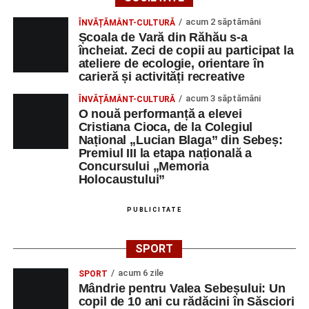
acum 2 săptămâni
ÎNVĂȚĂMÂNT-CULTURĂ
Școala de Vară din Răhău s-a
încheiat. Zeci de copii au participat la
ateliere de ecologie, orientare în
carieră și activități recreative
acum 3 săptămâni
ÎNVĂȚĂMÂNT-CULTURĂ
O nouă performanță a elevei
Cristiana Cioca, de la Colegiul
Național „Lucian Blaga” din Sebeș:
Premiul III la etapa națională a
Concursului „Memoria
Holocaustului”
PUBLICITATE
SPORT
acum 6 zile
SPORT
Mândrie pentru Valea Sebeșului: Un
copil de 10 ani cu rădăcini în Săsciori