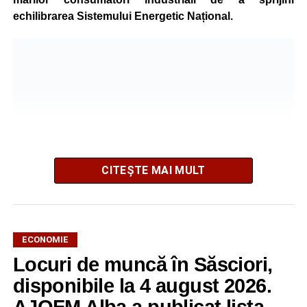
echilibrarea Sistemului Energetic Național.
CITEȘTE MAI MULT
ECONOMIE
Potrivit unui comunicat al companiei, măsura va fi aplicată
Locuri de muncă în Săsciori,
gradual, în funcție de necesitățile sistemului energetic.
Reprezentanții Kronospan precizează că evoluția situației
disponibile la 4 august 2026.
este monitorizată permanent, iar activitatea va reveni la