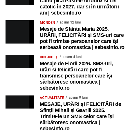
Când pică Paștele ortodox și cel
catolic în 2027, dar și în următorii
ani | sebesinfo.ro
acum 12 luni
MONDEN
Mesaje de Sfânta Maria 2025.
URĂRI, FELICITĂRI și SMS-uri care
pot fi trimise persoanelor care își
serbează onomastica | sebesinfo.ro
acum 4 luni
DIN JUDEȚ
Mesaje de Florii 2026. SMS-uri,
urări și felicitări care pot fi
transmise persoanelor care îşi
sărbătoresc onomastica |
sebesinfo.ro
acum 9 luni
ACTUALITATE
MESAJE, URĂRI și FELICITĂRI de
Sfinții Mihail și Gavrill 2025.
Trimite-le un SMS celor care își
sărbătoresc onomastica |
sebesinfo.ro