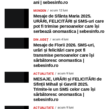
ani | sebesinfo.ro
acum 12 luni
MONDEN
Mesaje de Sfânta Maria 2025.
URĂRI, FELICITĂRI și SMS-uri care
pot fi trimise persoanelor care își
serbează onomastica | sebesinfo.ro
acum 4 luni
DIN JUDEȚ
Mesaje de Florii 2026. SMS-uri,
urări și felicitări care pot fi
transmise persoanelor care îşi
sărbătoresc onomastica |
sebesinfo.ro
acum 9 luni
ACTUALITATE
MESAJE, URĂRI și FELICITĂRI de
Sfinții Mihail și Gavrill 2025.
Trimite-le un SMS celor care își
sărbătoresc onomastica |
sebesinfo.ro
acum 9 luni
ACTUALITATE