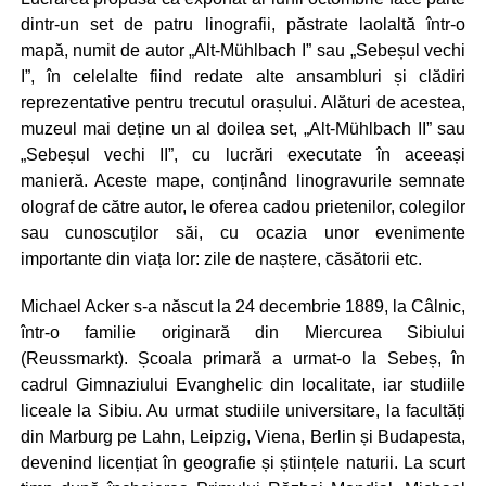
dintr-un set de patru linografii, păstrate laolaltă într-o
mapă, numit de autor „Alt-Mühlbach I” sau „Sebeșul vechi
I”, în celelalte fiind redate alte ansambluri și clădiri
reprezentative pentru trecutul orașului. Alături de acestea,
muzeul mai deține un al doilea set, „Alt-Mühlbach II” sau
„Sebeșul vechi II”, cu lucrări executate în aceeași
manieră. Aceste mape, conținând linogravurile semnate
olograf de către autor, le oferea cadou prietenilor, colegilor
sau cunoscuților săi, cu ocazia unor evenimente
importante din viața lor: zile de naștere, căsătorii etc.
Michael Acker s-a născut la 24 decembrie 1889, la Câlnic,
într-o familie originară din Miercurea Sibiului
(Reussmarkt). Școala primară a urmat-o la Sebeș, în
cadrul Gimnaziului Evanghelic din localitate, iar studiile
liceale la Sibiu. Au urmat studiile universitare, la facultăți
din Marburg pe Lahn, Leipzig, Viena, Berlin și Budapesta,
devenind licențiat în geografie și științele naturii. La scurt