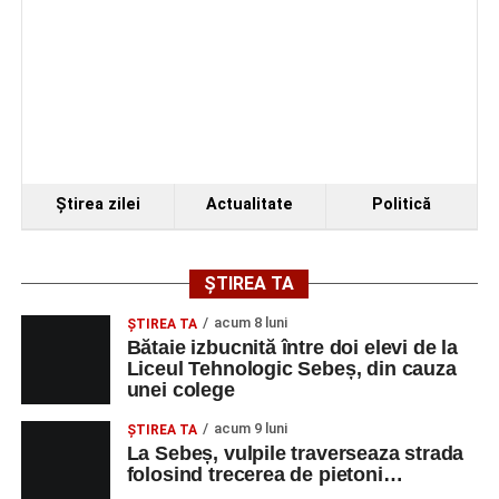
Ştirea zilei
Actualitate
Politică
ȘTIREA TA
acum 8 luni
ŞTIREA TA
Bătaie izbucnită între doi elevi de la
Liceul Tehnologic Sebeș, din cauza
unei colege
acum 9 luni
ŞTIREA TA
La Sebeș, vulpile traverseaza strada
folosind trecerea de pietoni…