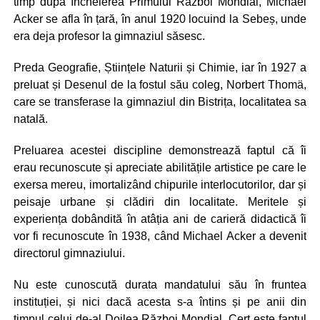
timp după încheierea Primului Război Mondial, Michael
Acker se afla în țară, în anul 1920 locuind la Sebeș, unde
era deja profesor la gimnaziul săsesc.
Preda Geografie, Științele Naturii și Chimie, iar în 1927 a
preluat și Desenul de la fostul său coleg, Norbert Thomä,
care se transferase la gimnaziul din Bistrița, localitatea sa
natală.
Preluarea acestei discipline demonstrează faptul că îi
erau recunoscute și apreciate abilitățile artistice pe care le
exersa mereu, imortalizând chipurile interlocutorilor, dar și
peisaje urbane și clădiri din localitate. Meritele și
experiența dobândită în atâția ani de carieră didactică îi
vor fi recunoscute în 1938, când Michael Acker a devenit
directorul gimnaziului.
Nu este cunoscută durata mandatului său în fruntea
instituției, și nici dacă acesta s-a întins și pe anii din
timpul celui de-al Doilea Război Mondial. Cert este faptul