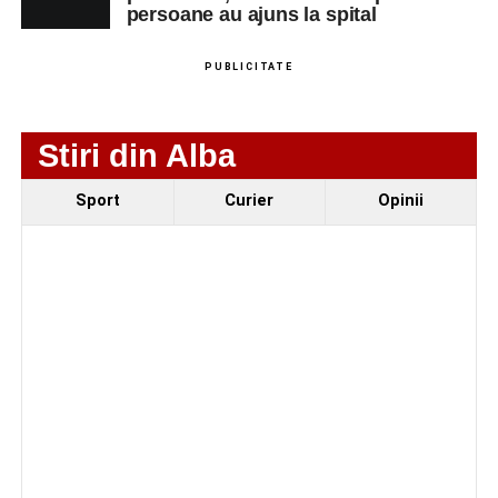
Ultimele știri din Sebeș
persoane au ajuns la spital
Minoră din Sebeș, urmărită și amenințată de un
PUBLICITATE
bărbat căsătorit. Instanța a emis un ordin de
protecție pentru 12 luni
Incendiu la un autoturism pe Autostrada A1, în zona
Stiri din Alba
localității Sibișeni
Sport
Curier
Opinii
Școala de Fotbal Valea Frumoasei își întărește
lotul pentru noul sezon. Trei achiziții și performanțe
importante la nivel juvenil