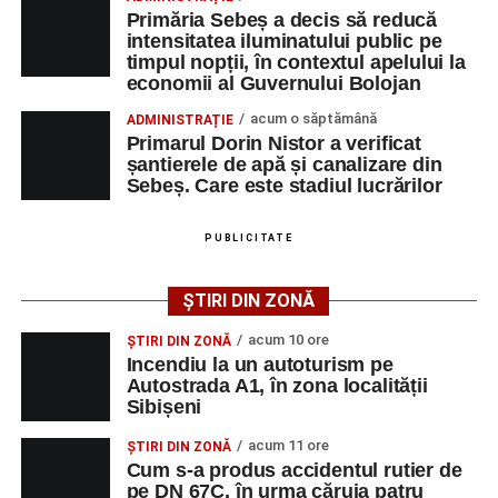
Ultimele știri din Sebeș
Primăria Sebeș a decis să reducă
intensitatea iluminatului public pe
Măsurile sunt valabile timp de 12 luni, până la 24 iulie
Minoră din Sebeș, urmărită și amenințată de un
timpul nopții, în contextul apelului la
2027. Bărbatul trebuie să poarte permanent un dispozitiv
bărbat căsătorit. Instanța a emis un ordin de
economii al Guvernului Bolojan
electronic de supraveghere, să urmeze lunar consiliere
protecție pentru 12 luni
acum o săptămână
ADMINISTRAȚIE
psihologică și să se prezinte periodic la poliție.
Primarul Dorin Nistor a verificat
Incendiu la un autoturism pe Autostrada A1, în zona
șantierele de apă și canalizare din
localității Sibișeni
Instanța a atras atenția că încălcarea măsurilor dispuse
Sebeș. Care este stadiul lucrărilor
prin ordinul de protecție constituie infracțiune și se
Școala de Fotbal Valea Frumoasei își întărește
pedepsește cu închisoarea de la 6 luni la 5 ani. Hotărârea
lotul pentru noul sezon. Trei achiziții și performanțe
PUBLICITATE
Judecătoriei Sebeș nu este definitivă, fiind contestată cu
importante la nivel juvenil
apel de către bărbat.
ȘTIRI DIN ZONĂ
acum 10 ore
ȘTIRI DIN ZONĂ
Incendiu la un autoturism pe
Adaugă-ne ca sursă preferată
Autostrada A1, în zona localității
Sibișeni
Urmărește-ne pe Google News
acum 11 ore
ȘTIRI DIN ZONĂ
Cum s-a produs accidentul rutier de
pe DN 67C, în urma căruia patru