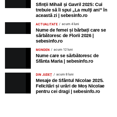
Sfinții Mihail și Gavril 2025: Cui
trebuie să îi spui „La mulţi ani” în
această zi | sebesinfo.ro
acum 4 luni
ACTUALITATE
Nume de femei și bărbați care se
sărbătoresc de Florii 2026 |
sebesinfo.ro
acum 12 luni
MONDEN
Nume care se sărbătoresc de
Sfânta Maria | sebesinfo.ro
acum 8 luni
DIN JUDEȚ
Mesaje de Sfântul Nicolae 2025.
Felicitări și urări de Moș Nicolae
pentru cei dragi | sebesinfo.ro