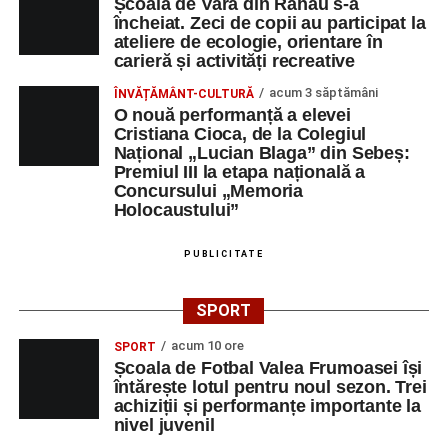
Școala de Vară din Răhău s-a
încheiat. Zeci de copii au participat la
ateliere de ecologie, orientare în
carieră și activități recreative
acum 3 săptămâni
ÎNVĂȚĂMÂNT-CULTURĂ
O nouă performanță a elevei
Cristiana Cioca, de la Colegiul
Național „Lucian Blaga” din Sebeș:
Premiul III la etapa națională a
Concursului „Memoria
Holocaustului”
PUBLICITATE
SPORT
acum 10 ore
SPORT
Școala de Fotbal Valea Frumoasei își
întărește lotul pentru noul sezon. Trei
achiziții și performanțe importante la
nivel juvenil