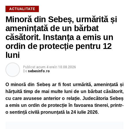
ACTUALITATE
Minoră din Sebeș, urmărită și
amenințată de un bărbat
căsătorit. Instanța a emis un
ordin de protecție pentru 12
luni
Publicat
acum 4 ore
în
10.08.2026
De
sebesinfo.ro
O minoră din Sebeș ar fi fost urmărită, amenințată și
hărțuită timp de mai multe luni de un bărbat căsătorit,
cu care avusese anterior o relație. Judecătoria Sebeș
a emis un ordin de protecție în favoarea tinerei, printr-
o sentință civilă pronunțată la 24 iulie 2026.