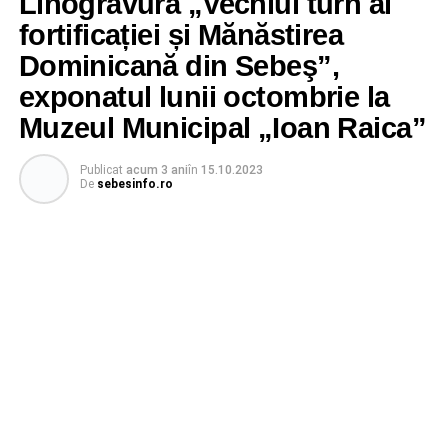
Linogravura „Vechiul turn al
fortificației și Mănăstirea
Dominicană din Sebeş”,
exponatul lunii octombrie la
Muzeul Municipal „Ioan Raica”
Publicat
acum 3 ani
în
15.10.2023
De
sebesinfo.ro