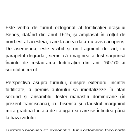
Este vorba de turnul octogonal al fortificației orașului
Sebeș, datând din anul 1615, și amplasat în colțul de
nord-est al acesteia, care la acea dată nu avea acoperiș.
De asemenea, este vizibil și un fragment de zid, cu
parapetul degradat, semn că imaginea a fost surprinsă
înainte de restaurarea fortificației din anii ’60-’70 ai
secolului trecut.
Perspectiva asupra turnului, dinspre exteriorul incintei
fortificate, a permis autorului să imortalizeze în plan
secund și ansamblul fostei mănăstiri dominicane (în
prezent franciscană), cu biserica și claustrul mărginind
mica grădină lucrată de călugări și care se întindea până
la baza zidului.
Lucrarea propusă ca exponat al lunii octombrie face parte