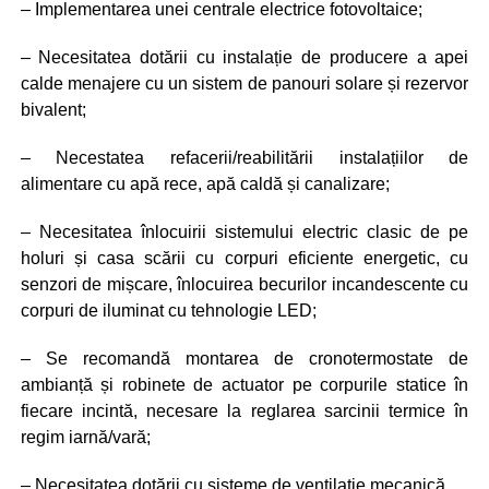
– Implementarea unei centrale electrice fotovoltaice;
– Necesitatea dotării cu instalație de producere a apei
calde menajere cu un sistem de panouri solare și rezervor
bivalent;
– Necestatea refacerii/reabilitării instalațiilor de
alimentare cu apă rece, apă caldă și canalizare;
– Necesitatea înlocuirii sistemului electric clasic de pe
holuri și casa scării cu corpuri eficiente energetic, cu
senzori de mișcare, înlocuirea becurilor incandescente cu
corpuri de iluminat cu tehnologie LED;
– Se recomandă montarea de cronotermostate de
ambianță și robinete de actuator pe corpurile statice în
fiecare incintă, necesare la reglarea sarcinii termice în
regim iarnă/vară;
– Necesitatea dotării cu sisteme de ventilație mecanică.