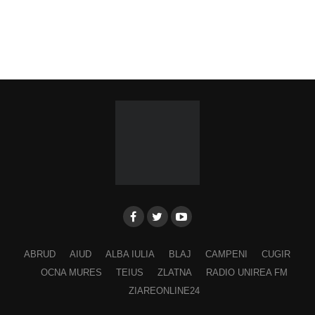
ABRUD
AIUD
ALBA IULIA
BLAJ
CAMPENI
CUGIR
OCNA MURES
TEIUS
ZLATNA
RADIO UNIREA FM
ZIAREONLINE24