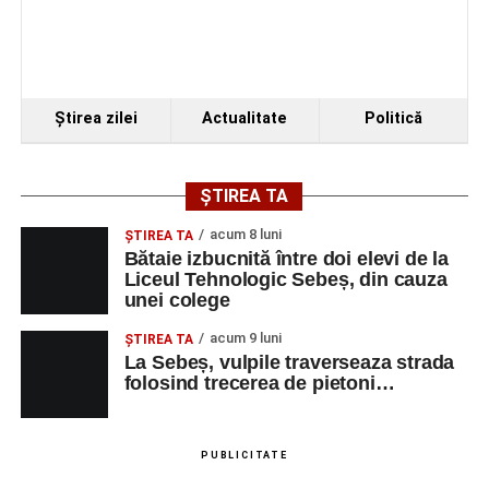
Ştirea zilei
Actualitate
Politică
ȘTIREA TA
acum 8 luni
ŞTIREA TA
Bătaie izbucnită între doi elevi de la
Liceul Tehnologic Sebeș, din cauza
unei colege
acum 9 luni
ŞTIREA TA
La Sebeș, vulpile traverseaza strada
folosind trecerea de pietoni…
PUBLICITATE