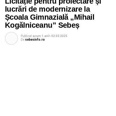
Licitație pentru proiectare și
lucrări de modernizare la
Școala Gimnazială „Mihail
Kogălniceanu” Sebeș
Publicat
acum 1 an
în
02.03.2025
De
sebesinfo.ro