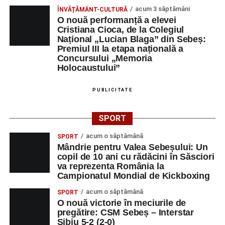
acum 3 săptămâni
ÎNVĂȚĂMÂNT-CULTURĂ
O nouă performanță a elevei
Cristiana Cioca, de la Colegiul
Național „Lucian Blaga” din Sebeș:
Premiul III la etapa națională a
Concursului „Memoria
Holocaustului”
PUBLICITATE
SPORT
acum o săptămână
SPORT
Mândrie pentru Valea Sebeșului: Un
copil de 10 ani cu rădăcini în Săsciori
va reprezenta România la
Campionatul Mondial de Kickboxing
acum o săptămână
SPORT
O nouă victorie în meciurile de
pregătire: CSM Sebeș – Interstar
Sibiu 5-2 (2-0)