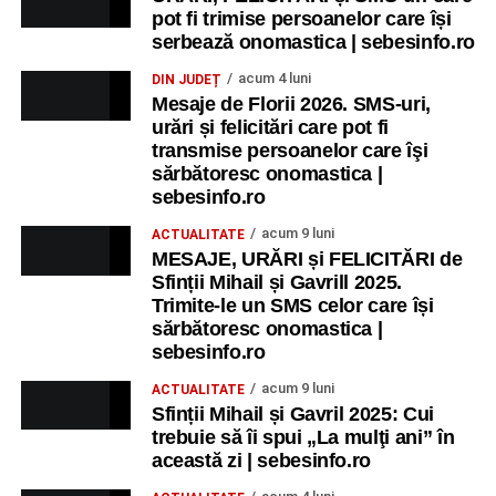
pot fi trimise persoanelor care își
serbează onomastica | sebesinfo.ro
acum 4 luni
DIN JUDEȚ
Mesaje de Florii 2026. SMS-uri,
urări și felicitări care pot fi
transmise persoanelor care îşi
sărbătoresc onomastica |
sebesinfo.ro
acum 9 luni
ACTUALITATE
MESAJE, URĂRI și FELICITĂRI de
Sfinții Mihail și Gavrill 2025.
Trimite-le un SMS celor care își
sărbătoresc onomastica |
sebesinfo.ro
acum 9 luni
ACTUALITATE
Sfinții Mihail și Gavril 2025: Cui
trebuie să îi spui „La mulţi ani” în
această zi | sebesinfo.ro