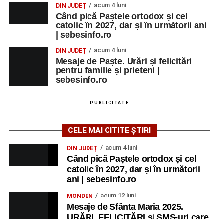
acum 4 luni
DIN JUDEȚ
Când pică Paștele ortodox și cel
catolic în 2027, dar și în următorii ani
| sebesinfo.ro
acum 4 luni
DIN JUDEȚ
Mesaje de Paște. Urări și felicitări
pentru familie și prieteni |
sebesinfo.ro
PUBLICITATE
CELE MAI CITITE ȘTIRI
acum 4 luni
DIN JUDEȚ
Când pică Paștele ortodox și cel
catolic în 2027, dar și în următorii
ani | sebesinfo.ro
acum 12 luni
MONDEN
Mesaje de Sfânta Maria 2025.
URĂRI, FELICITĂRI și SMS-uri care