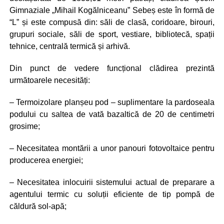
Gimnaziale „Mihail Kogălniceanu” Sebeș este în formă de
“L” și este compusă din: săli de clasă, coridoare, birouri,
grupuri sociale, săli de sport, vestiare, bibliotecă, spații
tehnice, centrală termică și arhivă.
Din punct de vedere funcțional clădirea prezintă
următoarele necesități:
– Termoizolare planșeu pod – suplimentare la pardoseala
podului cu saltea de vată bazaltică de 20 de centimetri
grosime;
– Necesitatea montării a unor panouri fotovoltaice pentru
producerea energiei;
– Necesitatea inlocuirii sistemului actual de preparare a
agentului termic cu soluții eficiente de tip pompă de
căldură sol-apă;