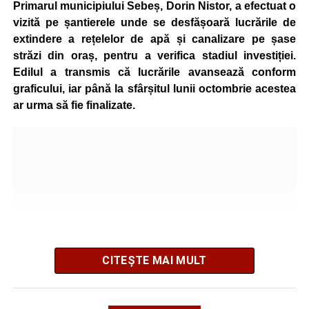
nivel corespunzător.
Primarul municipiului Sebeș, Dorin Nistor, a efectuat o
vizită pe șantierele unde se desfășoară lucrările de
Administrația locală subliniază că decizia are caracter
extindere a rețelelor de apă și canalizare pe șase
temporar și este adoptată în contextul actualei situații
străzi din oraș, pentru a verifica stadiul investiției.
energetice din România, în condițiile în care autoritățile
Edilul a transmis că lucrările avansează conform
centrale au cerut instituțiilor publice să adopte măsuri
graficului, iar până la sfârșitul lunii octombrie acestea
pentru reducerea cheltuielilor și a consumului de energie,
ar urma să fie finalizate.
în cadrul politicilor de eficientizare promovate de
Guvernul condus de Ilie Bolojan.
Noul program de iluminat se aplică pe zeci de străzi din
municipiul Sebeș, precum și în localitățile aparținătoare
Petrești, Lancrăm și Răhău.
Lista străzilor pe care se aplică
noile setări ale programului de
CITEȘTE MAI MULT
iluminat:
SEBEȘ –
1848, 1907, 24 Ianuarie, 8 Aprilie, Alunului,
Potrivit informațiilor prezentate de primarul Dorin Nistor,