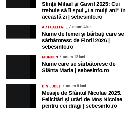
Sfinții Mihail și Gavril 2025: Cui
trebuie să îi spui „La mulţi ani” în
această zi | sebesinfo.ro
acum 4 luni
ACTUALITATE
Nume de femei și bărbați care se
sărbătoresc de Florii 2026 |
sebesinfo.ro
acum 12 luni
MONDEN
Nume care se sărbătoresc de
Sfânta Maria | sebesinfo.ro
acum 8 luni
DIN JUDEȚ
Mesaje de Sfântul Nicolae 2025.
Felicitări și urări de Moș Nicolae
pentru cei dragi | sebesinfo.ro