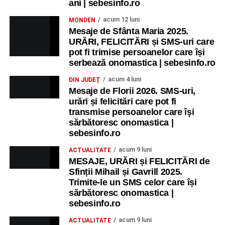
ani | sebesinfo.ro
acum 12 luni
MONDEN
Mesaje de Sfânta Maria 2025.
URĂRI, FELICITĂRI și SMS-uri care
pot fi trimise persoanelor care își
serbează onomastica | sebesinfo.ro
acum 4 luni
DIN JUDEȚ
Mesaje de Florii 2026. SMS-uri,
urări și felicitări care pot fi
transmise persoanelor care îşi
sărbătoresc onomastica |
sebesinfo.ro
acum 9 luni
ACTUALITATE
MESAJE, URĂRI și FELICITĂRI de
Sfinții Mihail și Gavrill 2025.
Trimite-le un SMS celor care își
sărbătoresc onomastica |
sebesinfo.ro
acum 9 luni
ACTUALITATE