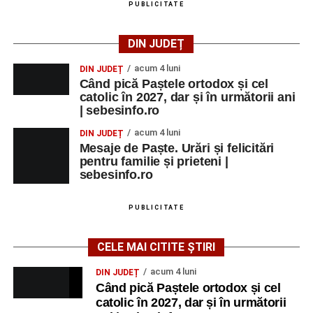
PUBLICITATE
DIN JUDEȚ
acum 4 luni
DIN JUDEȚ
Când pică Paștele ortodox și cel
catolic în 2027, dar și în următorii ani
| sebesinfo.ro
acum 4 luni
DIN JUDEȚ
Mesaje de Paște. Urări și felicitări
pentru familie și prieteni |
sebesinfo.ro
PUBLICITATE
CELE MAI CITITE ȘTIRI
acum 4 luni
DIN JUDEȚ
Când pică Paștele ortodox și cel
catolic în 2027, dar și în următorii