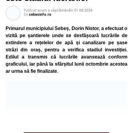
Reprezentanții Primăriei Sebeș precizează că măsura nu
Publicat
acum o săptămână
în
01.08.2026
va afecta siguranța traficului rutier și pietonal, iar
De
sebesinfo.ro
vizibilitatea pe străzile municipiului va fi menținută la un
nivel corespunzător.
Primarul municipiului Sebeș, Dorin Nistor, a efectuat o
vizită pe șantierele unde se desfășoară lucrările de
Administrația locală subliniază că decizia are caracter
extindere a rețelelor de apă și canalizare pe șase
temporar și este adoptată în contextul actualei situații
străzi din oraș, pentru a verifica stadiul investiției.
energetice din România, în condițiile în care autoritățile
Edilul a transmis că lucrările avansează conform
centrale au cerut instituțiilor publice să adopte măsuri
graficului, iar până la sfârșitul lunii octombrie acestea
pentru reducerea cheltuielilor și a consumului de energie,
ar urma să fie finalizate.
în cadrul politicilor de eficientizare promovate de
Guvernul condus de Ilie Bolojan.
Noul program de iluminat se aplică pe zeci de străzi din
municipiul Sebeș, precum și în localitățile aparținătoare
Petrești, Lancrăm și Răhău.
Lista străzilor pe care se aplică