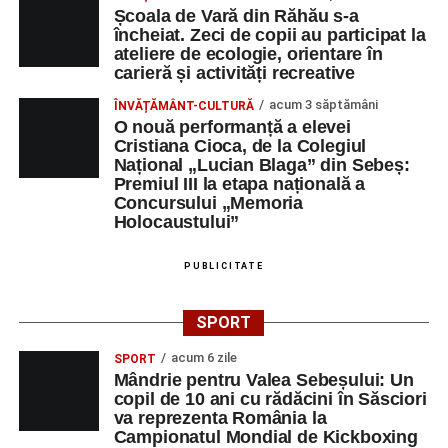
Școala de Vară din Răhău s-a
încheiat. Zeci de copii au participat la
ateliere de ecologie, orientare în
carieră și activități recreative
acum 3 săptămâni
ÎNVĂȚĂMÂNT-CULTURĂ
O nouă performanță a elevei
Cristiana Cioca, de la Colegiul
Național „Lucian Blaga” din Sebeș:
Premiul III la etapa națională a
Concursului „Memoria
Holocaustului”
PUBLICITATE
SPORT
acum 6 zile
SPORT
Mândrie pentru Valea Sebeșului: Un
copil de 10 ani cu rădăcini în Săsciori
va reprezenta România la
Campionatul Mondial de Kickboxing