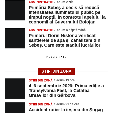
acum 2 zile
ADMINISTRAȚIE
alimentare cu apă.
Viitorului.
Primăria Sebeș a decis să reducă
intensitatea iluminatului public pe
Primarul Dorin Nistor a subliniat că investițiile în
PETREȘTI –
1 Mai, 8 Martie, Decebal, Dumbrava,
timpul nopții, în contextul apelului la
extinderea rețelelor de apă și canalizare sunt esențiale
economii al Guvernului Bolojan
Energiei, Grădinilor, Industriilor, Liviu Rebreanu, Mihai
pentru dezvoltarea municipiului și pentru creșterea
Eminescu, Progresului, Rozelor, Săsească, Simion
acum o săptămână
ADMINISTRAȚIE
calității vieții locuitorilor din cartierul vizat. Acesta le-a
Bărnuțiu, Unirii, Zambilelor, Zorilor, Poarta Cimitir.
Primarul Dorin Nistor a verificat
mulțumit cetățenilor pentru răbdarea și înțelegerea de
șantierele de apă și canalizare din
Sebeș. Care este stadiul lucrărilor
care dau dovadă pe perioada desfășurării lucrărilor, în
LANCRĂM –
Bisericii, Scurtă, Ulița de Jos, Ulița de
ciuda disconfortului temporar creat de șantiere.
Mijloc, Ulița de Sus, Veche.
PUBLICITATE
Conform estimărilor prezentate de edil, lucrările vor fi
RĂHĂU –
Deasupra, Principală, Școlii.
finalizate până la sfârșitul lunii octombrie, urmând ca noile
ȘTIRI DIN ZONĂ
rețele să fie puse în funcțiune. Administrația locală va
continua să monitorizeze îndeaproape fiecare etapă a
acum 19 ore
ȘTIRI DIN ZONĂ
Adaugă-ne ca sursă preferată
4–6 septembrie 2026: Prima ediție a
investiției, astfel încât lucrările să fie executate la
Transylvania Fest, la Cetatea
standardele prevăzute și să fie încheiate la termen.
Greavilor din Gârbova
Urmărește-ne pe Google News
acum 21 de ore
ȘTIRI DIN ZONĂ
Accident rutier la ieșirea din Șugag