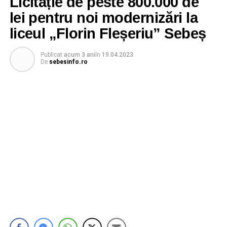
Licitație de peste 800.000 de
lei pentru noi modernizări la
liceul „Florin Fleșeriu” Sebeș
Publicat
acum 3 ani
în
19.04.2023
De
sebesinfo.ro