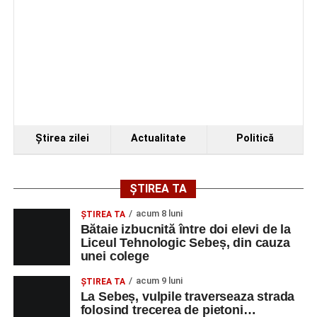
Ştirea zilei
Actualitate
Politică
ȘTIREA TA
acum 8 luni
ŞTIREA TA
Bătaie izbucnită între doi elevi de la
Liceul Tehnologic Sebeș, din cauza
unei colege
acum 9 luni
ŞTIREA TA
La Sebeș, vulpile traverseaza strada
folosind trecerea de pietoni…