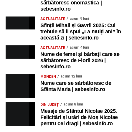
sărbătoresc onomastica |
sebesinfo.ro
acum 9 luni
ACTUALITATE
Sfinții Mihail și Gavril 2025: Cui
trebuie să îi spui „La mulţi ani” în
această zi | sebesinfo.ro
acum 4 luni
ACTUALITATE
Nume de femei și bărbați care se
sărbătoresc de Florii 2026 |
sebesinfo.ro
acum 12 luni
MONDEN
Nume care se sărbătoresc de
Sfânta Maria | sebesinfo.ro
acum 8 luni
DIN JUDEȚ
Mesaje de Sfântul Nicolae 2025.
Felicitări și urări de Moș Nicolae
pentru cei dragi | sebesinfo.ro