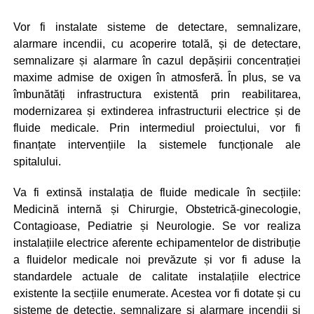
Vor fi instalate sisteme de detectare, semnalizare,
alarmare incendii, cu acoperire totală, și de detectare,
semnalizare și alarmare în cazul depășirii concentrației
maxime admise de oxigen în atmosferă. În plus, se va
îmbunătăți infrastructura existentă prin reabilitarea,
modernizarea și extinderea infrastructurii electrice și de
fluide medicale. Prin intermediul proiectului, vor fi
finanțate intervențiile la sistemele funcționale ale
spitalului.
Va fi extinsă instalația de fluide medicale în secțiile:
Medicină internă și Chirurgie, Obstetrică-ginecologie,
Contagioase, Pediatrie și Neurologie. Se vor realiza
instalațiile electrice aferente echipamentelor de distribuție
a fluidelor medicale noi prevăzute și vor fi aduse la
standardele actuale de calitate instalațiile electrice
existente la secțiile enumerate. Acestea vor fi dotate și cu
sisteme de detecție, semnalizare și alarmare incendii și