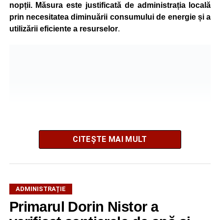
nopții. Măsura este justificată de administrația locală
prin necesitatea diminuării consumului de energie și a
utilizării eficiente a resurselor
.
CITEȘTE MAI MULT
Potrivit autorităților locale, sistemul de iluminat public este
ADMINISTRAȚIE
gestionat printr-un program automatizat de telegestiune,
Primarul Dorin Nistor a
care reglează intensitatea luminii în funcție de orele