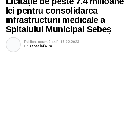
Licitație de peste 7.4 milioane
lei pentru consolidarea
infrastructurii medicale a
Spitalului Municipal Sebeș
Publicat
acum 3 ani
în
15.02.2023
De
sebesinfo.ro