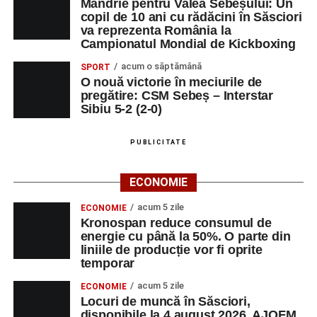
Mândrie pentru Valea Sebeșului: Un
copil de 10 ani cu rădăcini în Săsciori
va reprezenta România la
Campionatul Mondial de Kickboxing
acum o săptămână
SPORT
O nouă victorie în meciurile de
pregătire: CSM Sebeș – Interstar
Sibiu 5-2 (2-0)
PUBLICITATE
ECONOMIE
acum 5 zile
ECONOMIE
Kronospan reduce consumul de
energie cu până la 50%. O parte din
liniile de producție vor fi oprite
temporar
acum 5 zile
ECONOMIE
Locuri de muncă în Săsciori,
disponibile la 4 august 2026. AJOFM