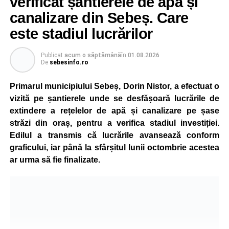
verificat șantierele de apă și
exacte de apus și răsărit ale soarelui. Chiar dacă nivelul
de iluminare va fi redus în anumite intervale, iluminatul
canalizare din Sebeș. Care
stradal va rămâne funcțional pe întreaga durată a nopții.
este stadiul lucrărilor
Reprezentanții Primăriei Sebeș precizează că măsura nu
Publicat
acum o săptămână
în
01.08.2026
va afecta siguranța traficului rutier și pietonal, iar
De
sebesinfo.ro
vizibilitatea pe străzile municipiului va fi menținută la un
nivel corespunzător.
Primarul municipiului Sebeș, Dorin Nistor, a efectuat o
vizită pe șantierele unde se desfășoară lucrările de
Administrația locală subliniază că decizia are caracter
extindere a rețelelor de apă și canalizare pe șase
temporar și este adoptată în contextul actualei situații
străzi din oraș, pentru a verifica stadiul investiției.
energetice din România, în condițiile în care autoritățile
Edilul a transmis că lucrările avansează conform
centrale au cerut instituțiilor publice să adopte măsuri
graficului, iar până la sfârșitul lunii octombrie acestea
pentru reducerea cheltuielilor și a consumului de energie,
ar urma să fie finalizate.
în cadrul politicilor de eficientizare promovate de
Guvernul condus de Ilie Bolojan.
Noul program de iluminat se aplică pe zeci de străzi din
municipiul Sebeș, precum și în localitățile aparținătoare
Petrești, Lancrăm și Răhău.