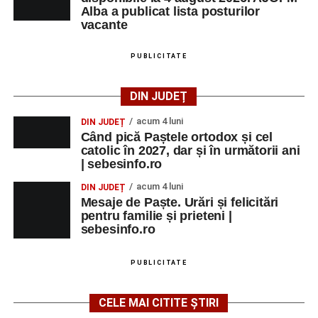
Alba a publicat lista posturilor
vacante
PUBLICITATE
DIN JUDEȚ
acum 4 luni
DIN JUDEȚ
Când pică Paștele ortodox și cel
catolic în 2027, dar și în următorii ani
| sebesinfo.ro
acum 4 luni
DIN JUDEȚ
Mesaje de Paște. Urări și felicitări
pentru familie și prieteni |
sebesinfo.ro
PUBLICITATE
CELE MAI CITITE ȘTIRI