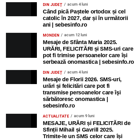
acum 4 luni
DIN JUDEȚ
Când pică Paștele ortodox și cel
catolic în 2027, dar și în următorii
ani | sebesinfo.ro
acum 12 luni
MONDEN
Mesaje de Sfânta Maria 2025.
URĂRI, FELICITĂRI și SMS-uri care
pot fi trimise persoanelor care își
serbează onomastica | sebesinfo.ro
acum 4 luni
DIN JUDEȚ
Mesaje de Florii 2026. SMS-uri,
urări și felicitări care pot fi
transmise persoanelor care îşi
sărbătoresc onomastica |
sebesinfo.ro
acum 9 luni
ACTUALITATE
MESAJE, URĂRI și FELICITĂRI de
Sfinții Mihail și Gavrill 2025.
Trimite-le un SMS celor care își