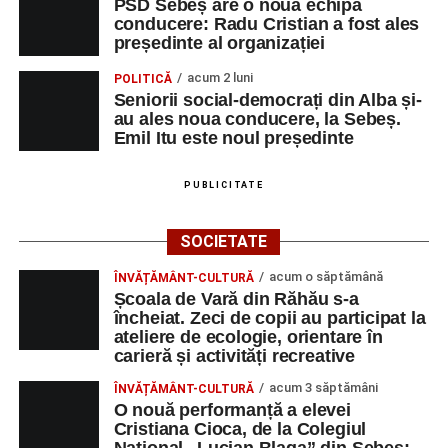
PSD Sebeș are o nouă echipă
cea de-a III-a ediție a concursului „CicloAventurier
conducere: Radu Cristian a fost ales
de Sebeș”
președinte al organizației
Primul concert din cadrul String Symphonic Camp
acum 2 luni
POLITICĂ
2026 a adus emoție și aplauze la Sebeș
Seniorii social-democrați din Alba și-
au ales noua conducere, la Sebeș.
Emil Itu este noul președinte
PUBLICITATE
SOCIETATE
acum o săptămână
ÎNVĂȚĂMÂNT-CULTURĂ
Școala de Vară din Răhău s-a
încheiat. Zeci de copii au participat la
ateliere de ecologie, orientare în
carieră și activități recreative
acum 3 săptămâni
ÎNVĂȚĂMÂNT-CULTURĂ
O nouă performanță a elevei
Cristiana Cioca, de la Colegiul
Național „Lucian Blaga” din Sebeș: