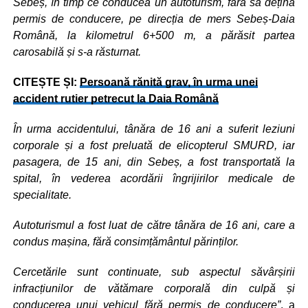
Sebeș, în timp ce conducea un autoturism, fără să dețină
permis de conducere, pe direcția de mers Sebeș-Daia
Română, la kilometrul 6+500 m, a părăsit partea
carosabilă și s-a răsturnat.
CITEȘTE ȘI:
Persoană rănită grav, în urma unei
accident rutier petrecut la Daia Română
În urma accidentului, tânăra de 16 ani a suferit leziuni
corporale și a fost preluată de elicopterul SMURD, iar
pasagera, de 15 ani, din Sebeș, a fost transportată la
spital, în vederea acordării îngrijirilor medicale de
specialitate.
Autoturismul a fost luat de către tânăra de 16 ani, care a
condus mașina, fără consimțământul părinților.
Cercetările sunt continuate, sub aspectul săvârșirii
infracțiunilor de vătămare corporală din culpă și
conducerea unui vehicul fără permis de conducere”
, a