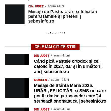
acum 4 luni
DIN JUDEȚ
Mesaje de Paște. Urări și felicitări
pentru familie și prieteni |
sebesinfo.ro
PUBLICITATE
CELE MAI CITITE ȘTIRI
acum 4 luni
DIN JUDEȚ
Când pică Paștele ortodox și cel
catolic în 2027, dar și în următorii
ani | sebesinfo.ro
acum 12 luni
MONDEN
Mesaje de Sfânta Maria 2025.
URĂRI, FELICITĂRI și SMS-uri care
pot fi trimise persoanelor care își
serbează onomastica | sebesinfo.ro
acum 4 luni
DIN JUDEȚ