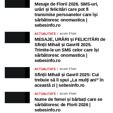
Mesaje de Florii 2026. SMS-uri,
urări și felicitări care pot fi
transmise persoanelor care îşi
sărbătoresc onomastica |
sebesinfo.ro
acum 9 luni
ACTUALITATE
MESAJE, URĂRI și FELICITĂRI de
Sfinții Mihail și Gavrill 2025.
Trimite-le un SMS celor care își
sărbătoresc onomastica |
sebesinfo.ro
acum 9 luni
ACTUALITATE
Sfinții Mihail și Gavril 2025: Cui
trebuie să îi spui „La mulţi ani” în
această zi | sebesinfo.ro
acum 4 luni
ACTUALITATE
Nume de femei și bărbați care se
sărbătoresc de Florii 2026 |
sebesinfo.ro