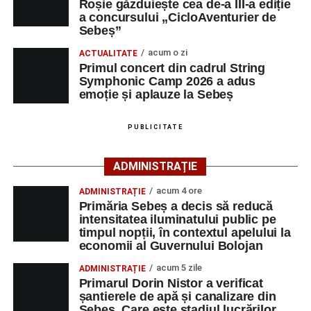
Roșie găzduiește cea de-a III-a ediție
pot fi efectuate pe site-ul
www.cicloaventura.ro
.
String Symphonic Camp 2026 reunește tineri
a concursului „CicloAventurier de
instrumentiști din 6 țări, alături de voluntari și foști elevi ai
Sebeș”
Liceului de Arte „Regina Maria”, din Alba Iulia, care
acum o zi
ACTUALITATE
participă, timp de o săptămână, la cursuri de
Primul concert din cadrul String
Adaugă-ne ca sursă preferată
perfecționare, repetiții și activități artistice desfășurate sub
Symphonic Camp 2026 a adus
îndrumarea unor profesori și mentori.
emoție și aplauze la Sebeș
Urmărește-ne pe Google News
PUBLICITATE
Ultimele știri din Sebeș
ADMINISTRAȚIE
Primăria Sebeș a decis să reducă intensitatea
acum 4 ore
ADMINISTRAȚIE
iluminatului public pe timpul nopții, în contextul
Primăria Sebeș a decis să reducă
apelului la economii al Guvernului Bolojan
intensitatea iluminatului public pe
timpul nopții, în contextul apelului la
Duminică, 23 august 2026, Râpa Roșie găzduiește
economii al Guvernului Bolojan
cea de-a III-a ediție a concursului „CicloAventurier
de Sebeș”
acum 5 zile
ADMINISTRAȚIE
Primarul Dorin Nistor a verificat
Primul concert din cadrul String Symphonic Camp
șantierele de apă și canalizare din
2026 a adus emoție și aplauze la Sebeș
Sebeș. Care este stadiul lucrărilor