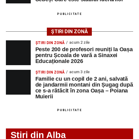
După mai multe zile de pregătire intensivă, participanții
au venit la Sebeș și au susținut un recital apreciat de
PUBLICITATE
public. Fiecare interpretare a evidențiat nivelul artistic al
tinerilor muzicieni și munca depusă în cadrul taberei, iar
ȘTIRI DIN ZONĂ
spectatorii au răsplătit prestațiile cu aplauze îndelungate.
acum 2 zile
ȘTIRI DIN ZONĂ
Peste 200 de profesori reuniți la Oașa
pentru Școala de vară a Sinaxei
Educaționale 2026
acum 3 zile
ȘTIRI DIN ZONĂ
Familie cu un copil de 2 ani, salvată
de jandarmii montani din Șugag după
ce s-a rătăcit în zona Oașa – Poiana
Muierii
PUBLICITATE
Stiri din Alba