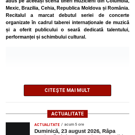
adus pe aceeași scenă tineri muzicieni din Columbia,
Mexic, Brazilia, Cehia, Republica Moldova și România.
Înaintea zilei de concurs, participanții își vor putea ridica
Recitalul a marcat debutul seriei de concerte
numerele de concurs, confirma înscrierile online sau se
organizate în cadrul taberei internaționale de muzică
vor putea înscrie direct la competiție în cadrul Punctului
și a oferit publicului o seară dedicată talentului,
Oficial de Înscrieri și Informații (Race Office), care va
performanței și schimbului cultural.
funcționa după următorul program:
• vineri, 21 august, între orele 17:00 și 20:00, în Piața
Primăriei Sebeș;
• sâmbătă, 22 august, între orele 10:00 și 20:00, pe platoul
Centrului Cultural „Lucian Blaga” Sebeș;
• sâmbătă, 22 august, între orele 17:00 și 20:00, la Râpa
Roșie, unde vor avea loc și antrenamente libere pe
CITEȘTE MAI MULT
traseul de concurs.
Startul competiției va fi dat duminică, 23 august 2026, la
ACTUALITATE
ora 10:00, la Râpa Roșie.
acum 5 ore
ACTUALITATE
Duminică, 23 august 2026, Râpa
Înscrierile online sunt deschise până în 22 august 2026 și