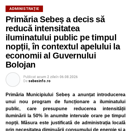
ADMINISTRAȚIE
Primăria Sebeș a decis să
reducă intensitatea
iluminatului public pe timpul
nopții, în contextul apelului la
economii al Guvernului
Bolojan
Publicat
acum 2 zile
în
06.08.2026
De
sebesinfo.ro
Primăria Municipiului Sebeș a anunțat introducerea
unui nou program de funcționare a iluminatului
public, care presupune reducerea intensității
iluminării la 50% în anumite intervale orare pe timpul
nopții. Măsura este justificată de administrația locală
prin necesitatea diminuării consumului de energie și a