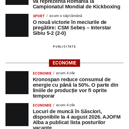
va reprezenta România la
Campionatul Mondial de Kickboxing
acum o săptămână
SPORT
O nouă victorie în meciurile de
pregătire: CSM Sebeș – Interstar
Sibiu 5-2 (2-0)
PUBLICITATE
ECONOMIE
acum 4 zile
ECONOMIE
Kronospan reduce consumul de
energie cu până la 50%. O parte din
liniile de producție vor fi oprite
temporar
acum 4 zile
ECONOMIE
Locuri de muncă în Săsciori,
disponibile la 4 august 2026. AJOFM
Alba a publicat lista posturilor
vacante