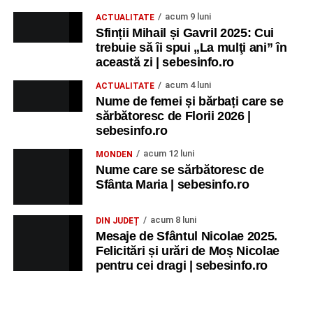
acum 9 luni
ACTUALITATE
Sfinții Mihail și Gavril 2025: Cui
trebuie să îi spui „La mulţi ani” în
această zi | sebesinfo.ro
acum 4 luni
ACTUALITATE
Nume de femei și bărbați care se
sărbătoresc de Florii 2026 |
sebesinfo.ro
acum 12 luni
MONDEN
Nume care se sărbătoresc de
Sfânta Maria | sebesinfo.ro
acum 8 luni
DIN JUDEȚ
Mesaje de Sfântul Nicolae 2025.
Felicitări și urări de Moș Nicolae
pentru cei dragi | sebesinfo.ro