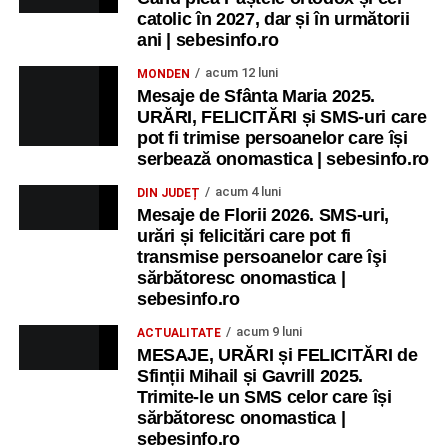
catolic în 2027, dar și în următorii
ani | sebesinfo.ro
acum 12 luni
MONDEN
Mesaje de Sfânta Maria 2025.
URĂRI, FELICITĂRI și SMS-uri care
pot fi trimise persoanelor care își
serbează onomastica | sebesinfo.ro
acum 4 luni
DIN JUDEȚ
Mesaje de Florii 2026. SMS-uri,
urări și felicitări care pot fi
transmise persoanelor care îşi
sărbătoresc onomastica |
sebesinfo.ro
acum 9 luni
ACTUALITATE
MESAJE, URĂRI și FELICITĂRI de
Sfinții Mihail și Gavrill 2025.
Trimite-le un SMS celor care își
sărbătoresc onomastica |
sebesinfo.ro