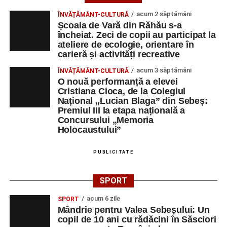
acum 2 săptămâni
ÎNVĂȚĂMÂNT-CULTURĂ
Școala de Vară din Răhău s-a
încheiat. Zeci de copii au participat la
ateliere de ecologie, orientare în
carieră și activități recreative
acum 3 săptămâni
ÎNVĂȚĂMÂNT-CULTURĂ
O nouă performanță a elevei
Cristiana Cioca, de la Colegiul
Național „Lucian Blaga” din Sebeș:
Premiul III la etapa națională a
Concursului „Memoria
Holocaustului”
PUBLICITATE
SPORT
acum 6 zile
SPORT
Mândrie pentru Valea Sebeșului: Un
copil de 10 ani cu rădăcini în Săsciori