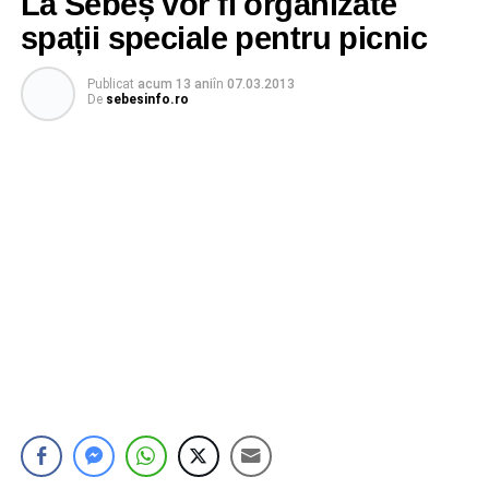
La Sebeș vor fi organizate
spații speciale pentru picnic
Publicat
acum 13 ani
în
07.03.2013
De
sebesinfo.ro