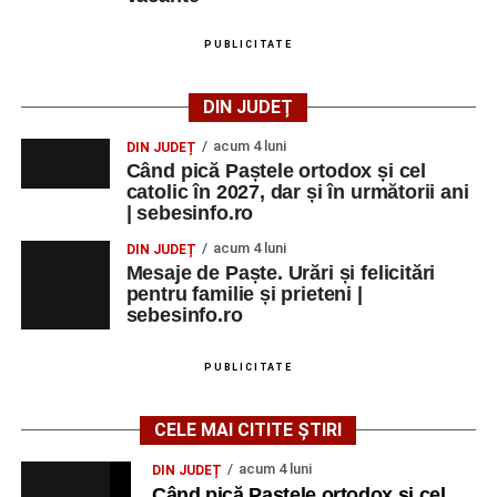
PUBLICITATE
DIN JUDEȚ
acum 4 luni
DIN JUDEȚ
Când pică Paștele ortodox și cel
catolic în 2027, dar și în următorii ani
| sebesinfo.ro
acum 4 luni
DIN JUDEȚ
Mesaje de Paște. Urări și felicitări
pentru familie și prieteni |
sebesinfo.ro
PUBLICITATE
CELE MAI CITITE ȘTIRI
acum 4 luni
DIN JUDEȚ
Când pică Paștele ortodox și cel