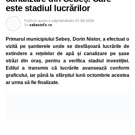
stradal va rămâne funcțional pe întreaga durată a nopții.
este stadiul lucrărilor
Reprezentanții Primăriei Sebeș precizează că măsura nu
Publicat
acum o săptămână
în
01.08.2026
va afecta siguranța traficului rutier și pietonal, iar
De
sebesinfo.ro
vizibilitatea pe străzile municipiului va fi menținută la un
nivel corespunzător.
Primarul municipiului Sebeș, Dorin Nistor, a efectuat o
vizită pe șantierele unde se desfășoară lucrările de
Administrația locală subliniază că decizia are caracter
extindere a rețelelor de apă și canalizare pe șase
temporar și este adoptată în contextul actualei situații
străzi din oraș, pentru a verifica stadiul investiției.
energetice din România, în condițiile în care autoritățile
Edilul a transmis că lucrările avansează conform
centrale au cerut instituțiilor publice să adopte măsuri
graficului, iar până la sfârșitul lunii octombrie acestea
pentru reducerea cheltuielilor și a consumului de energie,
ar urma să fie finalizate.
în cadrul politicilor de eficientizare promovate de
Guvernul condus de Ilie Bolojan.
Noul program de iluminat se aplică pe zeci de străzi din
municipiul Sebeș, precum și în localitățile aparținătoare
Petrești, Lancrăm și Răhău.