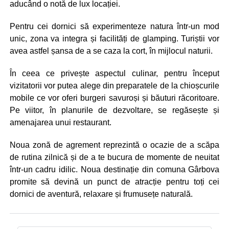
aducând o notă de lux locației.
Pentru cei dornici să experimenteze natura într-un mod
unic, zona va integra și facilități de glamping. Turiștii vor
avea astfel șansa de a se caza la cort, în mijlocul naturii.
În ceea ce privește aspectul culinar, pentru început
vizitatorii vor putea alege din preparatele de la chioșcurile
mobile ce vor oferi burgeri savuroși și băuturi răcoritoare.
Pe viitor, în planurile de dezvoltare, se regăsește și
amenajarea unui restaurant.
Noua zonă de agrement reprezintă o ocazie de a scăpa
de rutina zilnică și de a te bucura de momente de neuitat
într-un cadru idilic. Noua destinație din comuna Gârbova
promite să devină un punct de atracție pentru toți cei
dornici de aventură, relaxare și frumusețe naturală.