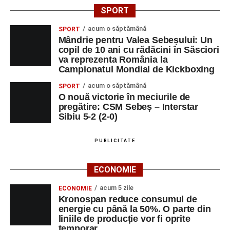
SPORT
acum o săptămână
SPORT
Mândrie pentru Valea Sebeșului: Un
copil de 10 ani cu rădăcini în Săsciori
va reprezenta România la
Campionatul Mondial de Kickboxing
acum o săptămână
SPORT
O nouă victorie în meciurile de
pregătire: CSM Sebeș – Interstar
Sibiu 5-2 (2-0)
PUBLICITATE
ECONOMIE
acum 5 zile
ECONOMIE
Kronospan reduce consumul de
energie cu până la 50%. O parte din
liniile de producție vor fi oprite
temporar