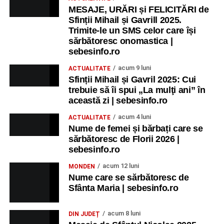
MESAJE, URĂRI și FELICITĂRI de
Sfinții Mihail și Gavrill 2025.
Trimite-le un SMS celor care își
sărbătoresc onomastica |
sebesinfo.ro
acum 9 luni
ACTUALITATE
Sfinții Mihail și Gavril 2025: Cui
trebuie să îi spui „La mulţi ani” în
această zi | sebesinfo.ro
acum 4 luni
ACTUALITATE
Nume de femei și bărbați care se
sărbătoresc de Florii 2026 |
sebesinfo.ro
acum 12 luni
MONDEN
Nume care se sărbătoresc de
Sfânta Maria | sebesinfo.ro
acum 8 luni
DIN JUDEȚ