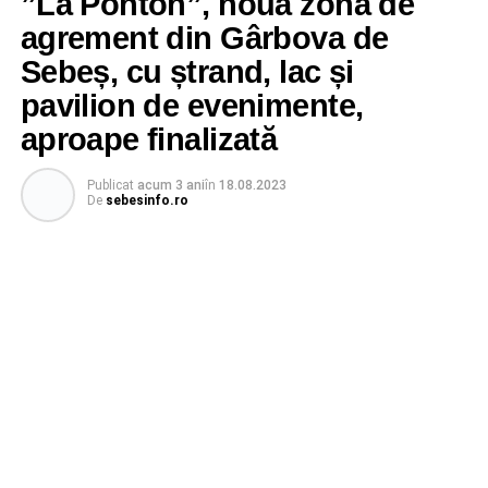
”La Ponton”, noua zonă de
agrement din Gârbova de
Sebeș, cu ștrand, lac și
pavilion de evenimente,
aproape finalizată
Publicat
acum 3 ani
în
18.08.2023
De
sebesinfo.ro