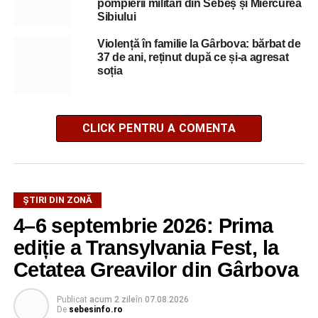
pompierii militari din Sebeș și Miercurea
Sibiului
Violență în familie la Gârbova: bărbat de
37 de ani, reținut după ce și-a agresat
soția
CLICK PENTRU A COMENTA
ȘTIRI DIN ZONĂ
4–6 septembrie 2026: Prima
ediție a Transylvania Fest, la
Cetatea Greavilor din Gârbova
Publicat
acum 2 zile
în
07.08.2026
De
sebesinfo.ro