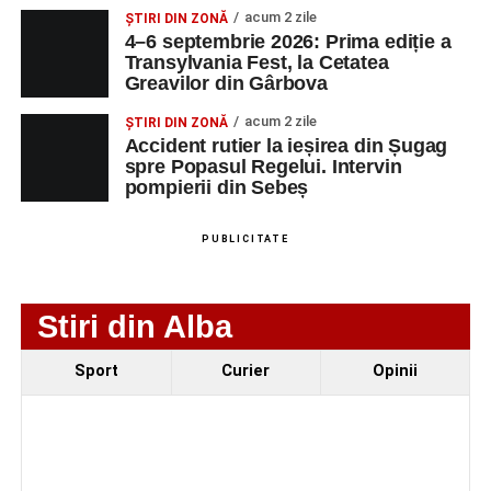
acum 2 zile
Urmărește-ne pe Google News
ȘTIRI DIN ZONĂ
4–6 septembrie 2026: Prima ediție a
Transylvania Fest, la Cetatea
Greavilor din Gârbova
Ultimele știri din Sebeș
acum 2 zile
ȘTIRI DIN ZONĂ
O nouă viață salvată de pompierii din Sebeș. Un
Accident rutier la ieșirea din Șugag
cățel a fost scos în siguranță de sub o stivă de
spre Popasul Regelui. Intervin
bușteni
pompierii din Sebeș
Femeie de 66 de ani, transportată în stare gravă la
PUBLICITATE
spital după ce a fost lovită de o motocicletă pe
strada Dorobanți din Sebeș
Accident pe strada Dorobanți din Sebeș: fermeie
Stiri din Alba
de 66 de ani rănită grav, după ce a fost lovită de o
motocicletă
Sport
Curier
Opinii