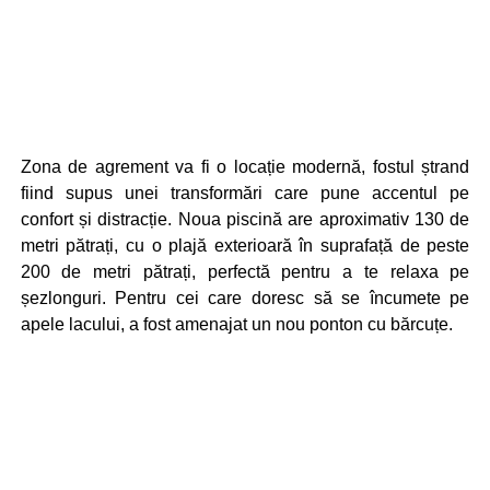
Zona de agrement va fi o locație modernă, fostul ștrand
fiind supus unei transformări care pune accentul pe
confort și distracție. Noua piscină are aproximativ 130 de
metri pătrați, cu o plajă exterioară în suprafață de peste
200 de metri pătrați, perfectă pentru a te relaxa pe
șezlonguri. Pentru cei care doresc să se încumete pe
apele lacului, a fost amenajat un nou ponton cu bărcuțe.