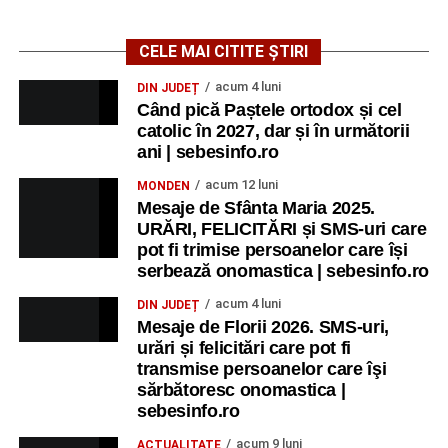
CELE MAI CITITE ȘTIRI
acum 4 luni
DIN JUDEȚ
Când pică Paștele ortodox și cel
catolic în 2027, dar și în următorii
ani | sebesinfo.ro
acum 12 luni
MONDEN
Mesaje de Sfânta Maria 2025.
URĂRI, FELICITĂRI și SMS-uri care
pot fi trimise persoanelor care își
serbează onomastica | sebesinfo.ro
acum 4 luni
DIN JUDEȚ
Mesaje de Florii 2026. SMS-uri,
urări și felicitări care pot fi
transmise persoanelor care îşi
sărbătoresc onomastica |
sebesinfo.ro
acum 9 luni
ACTUALITATE