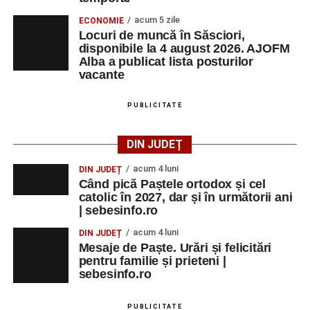
acum 5 zile
ECONOMIE
Locuri de muncă în Săsciori,
disponibile la 4 august 2026. AJOFM
Alba a publicat lista posturilor
vacante
PUBLICITATE
DIN JUDEȚ
acum 4 luni
DIN JUDEȚ
Când pică Paștele ortodox și cel
catolic în 2027, dar și în următorii ani
| sebesinfo.ro
acum 4 luni
DIN JUDEȚ
Mesaje de Paște. Urări și felicitări
pentru familie și prieteni |
sebesinfo.ro
PUBLICITATE