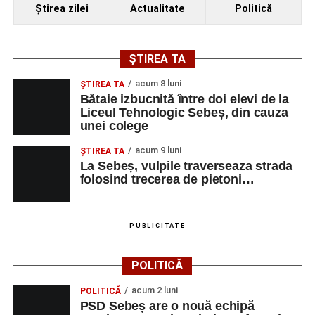
Ştirea zilei
Actualitate
Politică
ȘTIREA TA
acum 8 luni
ŞTIREA TA
Bătaie izbucnită între doi elevi de la
Liceul Tehnologic Sebeș, din cauza
unei colege
acum 9 luni
ŞTIREA TA
La Sebeș, vulpile traverseaza strada
folosind trecerea de pietoni…
PUBLICITATE
POLITICĂ
acum 2 luni
POLITICĂ
PSD Sebeș are o nouă echipă