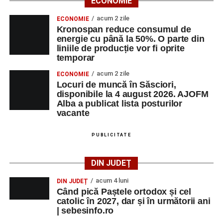
ECONOMIE
acum 2 zile
ECONOMIE
Kronospan reduce consumul de
energie cu până la 50%. O parte din
liniile de producție vor fi oprite
temporar
acum 2 zile
ECONOMIE
Locuri de muncă în Săsciori,
disponibile la 4 august 2026. AJOFM
Alba a publicat lista posturilor
vacante
PUBLICITATE
DIN JUDEȚ
acum 4 luni
DIN JUDEȚ
Când pică Paștele ortodox și cel
catolic în 2027, dar și în următorii ani
| sebesinfo.ro