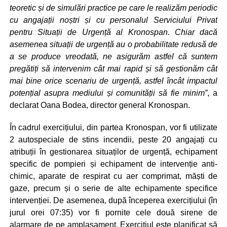
teoretic și de simulări practice pe care le realizăm periodic
cu angajații noștri și cu personalul Serviciului Privat
pentru Situații de Urgență al Kronospan. Chiar dacă
asemenea situații de urgență au o probabilitate redusă de
a se produce vreodată, ne asigurăm astfel că suntem
pregătiți să intervenim cât mai rapid și să gestionăm cât
mai bine orice scenariu de urgență, astfel încât impactul
potențial asupra mediului și comunității să fie minim”
, a
declarat Oana Bodea, director general Kronospan.
În cadrul exercițiului, din partea Kronospan, vor fi utilizate
2 autospeciale de stins incendii, peste 20 angajați cu
atribuții în gestionarea situaților de urgență, echipament
specific de pompieri și echipament de intervenție anti-
chimic, aparate de respirat cu aer comprimat, măști de
gaze, precum și o serie de alte echipamente specifice
intervenției. De asemenea, după începerea exercițiului (în
jurul orei 07:35) vor fi pornite cele două sirene de
alarmare de pe amplasament. Exercițiul este planificat să