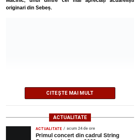
Măcinic, unul dintre cei mai apreciați acuareliști
originari din Sebeș.
După mai multe zile de pregătire intensivă, participanții
au venit la Sebeș și au susținut un recital apreciat de
public. Fiecare interpretare a evidențiat nivelul artistic al
tinerilor muzicieni și munca depusă în cadrul taberei, iar
CITEȘTE MAI MULT
spectatorii au răsplătit prestațiile cu aplauze îndelungate.
Vizitatorii pot admira o colecție de lucrări recente,
caracterizată printr-o paletă cromatică bogată și teme
inspirate din natură.
ACTUALITATE
„Sunt lucrări în acuarelă – peisaje, flori și marine – recent
acum 24 de ore
ACTUALITATE
Primul concert din cadrul String
pictate”,
a declarat artistul Eugen Măcinic.