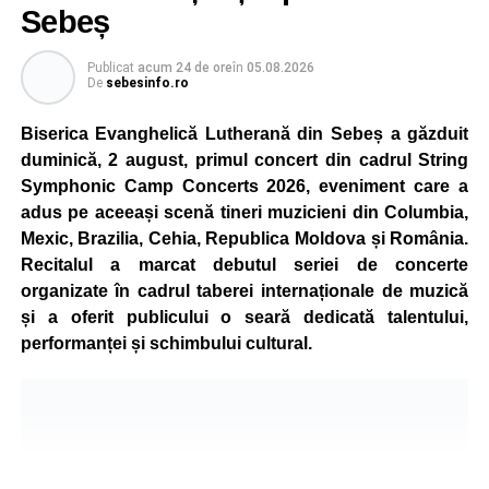
Sebeș
Publicat
acum 24 de ore
în
05.08.2026
De
sebesinfo.ro
Biserica Evanghelică Lutherană din Sebeș a găzduit
duminică, 2 august, primul concert din cadrul String
Symphonic Camp Concerts 2026, eveniment care a
adus pe aceeași scenă tineri muzicieni din Columbia,
Mexic, Brazilia, Cehia, Republica Moldova și România.
Recitalul a marcat debutul seriei de concerte
organizate în cadrul taberei internaționale de muzică
și a oferit publicului o seară dedicată talentului,
performanței și schimbului cultural.