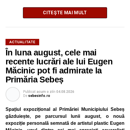
CITEȘTE MAI MULT
ACTUALITATE
În luna august, cele mai
String Symphonic Camp 2026 reunește tineri
recente lucrări ale lui Eugen
instrumentiști din 6 țări, alături de voluntari și foști elevi ai
Măcinic pot fi admirate la
Liceului de Arte „Regina Maria”, din Alba Iulia, care
Primăria Sebeș
participă, timp de o săptămână, la cursuri de
perfecționare, repetiții și activități artistice desfășurate sub
Publicat
acum o zi
în
04.08.2026
îndrumarea unor profesori și mentori.
De
sebesinfo.ro
Spațiul expozițional al Primăriei Municipiului Sebeș
găzduiește, pe parcursul lunii august, o nouă
expoziție personală semnată de artistul plastic Eugen