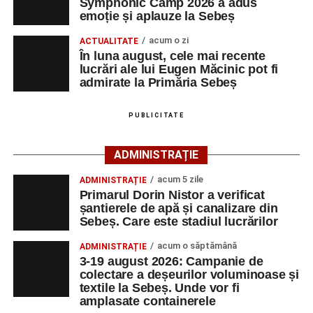
Symphonic Camp 2026 a adus
emoție și aplauze la Sebeș
Expoziția reunește creații realizate în tehnica acuarelei și
poate fi vizitată în spațiul expozițional al Primăriei
acum o zi
ACTUALITATE
În luna august, cele mai recente
Municipiului Sebeș pe tot parcursul lunii august 2026.
lucrări ale lui Eugen Măcinic pot fi
admirate la Primăria Sebeș
Originar din Sebeș, Eugen Măcinic este membru al
Uniunii Artiștilor Plastici din România și este recunoscut
PUBLICITATE
pentru lucrările sale în acuarelă, expuse de-a lungul
timpului în numeroase expoziții organizate în Alba Iulia și
Evenimentul face parte din programul
String Symphonic
în alte orașe din țară.
ADMINISTRAȚIE
Camp 2026
, proiect susținut de
Rotary Club Alba Iulia
,
care urmărește să ofere tinerilor muzicieni oportunitatea
acum 5 zile
ADMINISTRAȚIE
Artistul se remarcă prin peisaje și compoziții inspirate din
de a se perfecționa, de a colabora cu artiști din alte țări și
Primarul Dorin Nistor a verificat
natură și patrimoniul local, iar lucrările sale sunt apreciate
de a evolua împreună în fața publicului.
șantierele de apă și canalizare din
pentru sensibilitatea cromatică și expresivitatea artistică.
Sebeș. Care este stadiul lucrărilor
acum o săptămână
ADMINISTRAȚIE
Noua expoziție oferă publicului ocazia de a descoperi
3-19 august 2026: Campanie de
cele mai recente creații ale artistului și reprezintă o nouă
colectare a deșeurilor voluminoase și
invitație la întâlnirea cu arta într-un spațiu accesibil
textile la Sebeș. Unde vor fi
comunității locale.
amplasate containerele