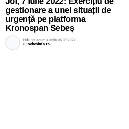
Joi, 7 iulie 2022: Exercițiu de
gestionare a unei situații de
urgență pe platforma
Kronospan Sebeș
Publicat
acum 4 ani
în
05.07.2022
De
sebesinfo.ro