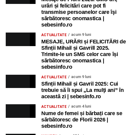
urări și felicitări care pot fi
transmise persoanelor care îşi
sărbătoresc onomastica |
sebesinfo.ro
acum 9 luni
ACTUALITATE
MESAJE, URĂRI și FELICITĂRI de
Sfinții Mihail și Gavrill 2025.
Trimite-le un SMS celor care își
sărbătoresc onomastica |
sebesinfo.ro
acum 9 luni
ACTUALITATE
Sfinții Mihail și Gavril 2025: Cui
trebuie să îi spui „La mulţi ani” în
această zi | sebesinfo.ro
acum 4 luni
ACTUALITATE
Nume de femei și bărbați care se
sărbătoresc de Florii 2026 |
sebesinfo.ro