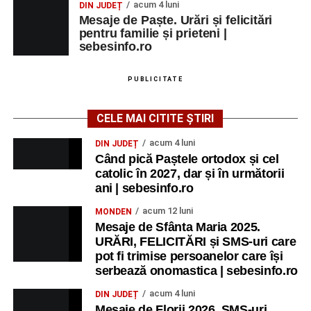
acum 4 luni
DIN JUDEȚ
Mesaje de Paște. Urări și felicitări
pentru familie și prieteni |
sebesinfo.ro
PUBLICITATE
CELE MAI CITITE ȘTIRI
acum 4 luni
DIN JUDEȚ
Când pică Paștele ortodox și cel
catolic în 2027, dar și în următorii
ani | sebesinfo.ro
acum 12 luni
MONDEN
Mesaje de Sfânta Maria 2025.
URĂRI, FELICITĂRI și SMS-uri care
pot fi trimise persoanelor care își
serbează onomastica | sebesinfo.ro
acum 4 luni
DIN JUDEȚ
Mesaje de Florii 2026. SMS-uri,