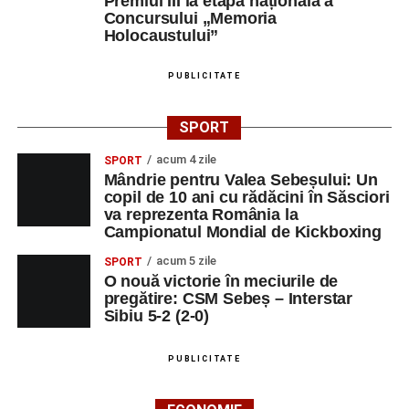
Premiul III la etapa națională a
Concursului „Memoria
Holocaustului”
PUBLICITATE
SPORT
acum 4 zile
SPORT
Mândrie pentru Valea Sebeșului: Un
copil de 10 ani cu rădăcini în Săsciori
va reprezenta România la
Campionatul Mondial de Kickboxing
acum 5 zile
SPORT
O nouă victorie în meciurile de
pregătire: CSM Sebeș – Interstar
Sibiu 5-2 (2-0)
PUBLICITATE