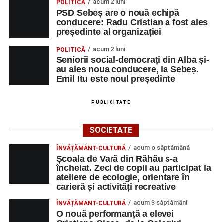
acum 2 luni
POLITICĂ
PSD Sebeș are o nouă echipă
conducere: Radu Cristian a fost ales
președinte al organizației
acum 2 luni
POLITICĂ
Seniorii social-democrați din Alba și-
au ales noua conducere, la Sebeș.
Emil Itu este noul președinte
PUBLICITATE
SOCIETATE
acum o săptămână
ÎNVĂȚĂMÂNT-CULTURĂ
Școala de Vară din Răhău s-a
încheiat. Zeci de copii au participat la
ateliere de ecologie, orientare în
carieră și activități recreative
acum 3 săptămâni
ÎNVĂȚĂMÂNT-CULTURĂ
O nouă performanță a elevei