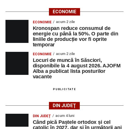
ECONOMIE
acum 2 zile
ECONOMIE
Kronospan reduce consumul de
energie cu până la 50%. O parte din
liniile de producție vor fi oprite
temporar
acum 2 zile
ECONOMIE
Locuri de muncă în Săsciori,
disponibile la 4 august 2026. AJOFM
Alba a publicat lista posturilor
vacante
PUBLICITATE
DIN JUDEȚ
acum 4 luni
DIN JUDEȚ
Când pică Paștele ortodox și cel
catolic în 2027, dar și în următorii ani