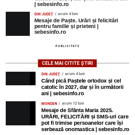
| sebesinfo.ro
acum 4 luni
DIN JUDEȚ
Mesaje de Paște. Urări și felicitări
pentru familie și prieteni |
sebesinfo.ro
PUBLICITATE
CELE MAI CITITE ȘTIRI
acum 4 luni
DIN JUDEȚ
Când pică Paștele ortodox și cel
catolic în 2027, dar și în următorii
ani | sebesinfo.ro
acum 12 luni
MONDEN
Mesaje de Sfânta Maria 2025.
URĂRI, FELICITĂRI și SMS-uri care
pot fi trimise persoanelor care își
serbează onomastica | sebesinfo.ro