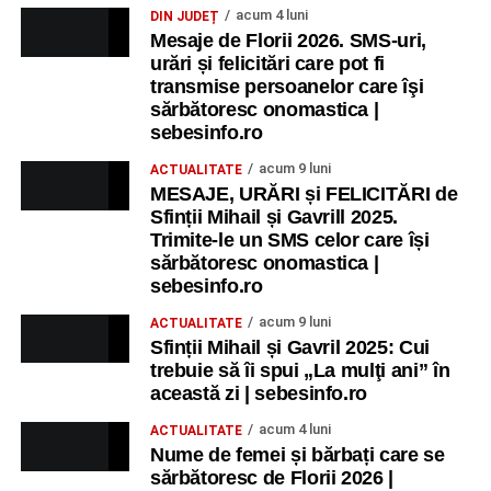
acum 4 luni
DIN JUDEȚ
Mesaje de Florii 2026. SMS-uri,
urări și felicitări care pot fi
transmise persoanelor care îşi
sărbătoresc onomastica |
sebesinfo.ro
acum 9 luni
ACTUALITATE
MESAJE, URĂRI și FELICITĂRI de
Sfinții Mihail și Gavrill 2025.
Trimite-le un SMS celor care își
sărbătoresc onomastica |
sebesinfo.ro
acum 9 luni
ACTUALITATE
Sfinții Mihail și Gavril 2025: Cui
trebuie să îi spui „La mulţi ani” în
această zi | sebesinfo.ro
acum 4 luni
ACTUALITATE
Nume de femei și bărbați care se
sărbătoresc de Florii 2026 |