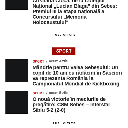
Cristiana Cioca, de la Colegiul
Național „Lucian Blaga” din Sebeș:
Premiul III la etapa națională a
Concursului „Memoria
Holocaustului”
PUBLICITATE
SPORT
acum 4 zile
SPORT
Mândrie pentru Valea Sebeșului: Un
copil de 10 ani cu rădăcini în Săsciori
va reprezenta România la
Campionatul Mondial de Kickboxing
acum 5 zile
SPORT
O nouă victorie în meciurile de
pregătire: CSM Sebeș – Interstar
Sibiu 5-2 (2-0)
PUBLICITATE