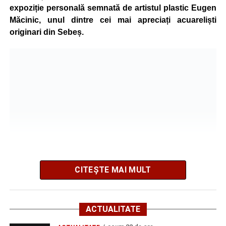
expoziție personală semnată de artistul plastic Eugen
Măcinic, unul dintre cei mai apreciați acuareliști
originari din Sebeș.
După mai multe zile de pregătire intensivă, participanții
au venit la Sebeș și au susținut un recital apreciat de
public. Fiecare interpretare a evidențiat nivelul artistic al
tinerilor muzicieni și munca depusă în cadrul taberei, iar
CITEȘTE MAI MULT
spectatorii au răsplătit prestațiile cu aplauze îndelungate.
Vizitatorii pot admira o colecție de lucrări recente,
caracterizată printr-o paletă cromatică bogată și teme
inspirate din natură.
ACTUALITATE