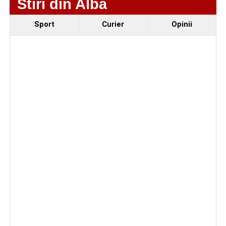
Stiri din Alba
Urmărește-ne pe Google News
Sport
Curier
Opinii
Ultimele știri din Sebeș
Primul concert din cadrul String Symphonic Camp
2026 a adus emoție și aplauze la Sebeș
În luna august, cele mai recente lucrări ale lui Eugen
Măcinic pot fi admirate la Primăria Sebeș
Accident rutier pe strada Decebal din Sebeș. Un
autoturism s-a răsturnat, o persoană a avut nevoie
de îngrijiri medicale