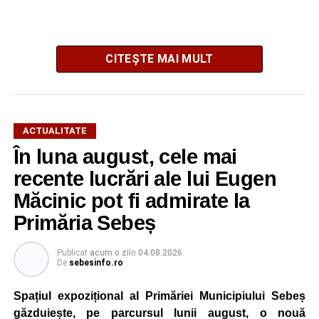
CITEȘTE MAI MULT
ACTUALITATE
În luna august, cele mai
String Symphonic Camp 2026 reunește tineri
recente lucrări ale lui Eugen
instrumentiști din 6 țări, alături de voluntari și foști elevi ai
Măcinic pot fi admirate la
Liceului de Arte „Regina Maria”, din Alba Iulia, care
Primăria Sebeș
participă, timp de o săptămână, la cursuri de
perfecționare, repetiții și activități artistice desfășurate sub
Publicat
acum o zi
în
04.08.2026
îndrumarea unor profesori și mentori.
De
sebesinfo.ro
Spațiul expozițional al Primăriei Municipiului Sebeș
găzduiește, pe parcursul lunii august, o nouă