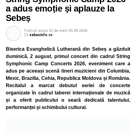
a adus emoție și aplauze la
Sebeș
Publicat
acum 22 de ore
în
05.08.2026
De
sebesinfo.ro
Biserica Evanghelică Lutherană din Sebeș a găzduit
duminică, 2 august, primul concert din cadrul String
Symphonic Camp Concerts 2026, eveniment care a
adus pe aceeași scenă tineri muzicieni din Columbia,
Mexic, Brazilia, Cehia, Republica Moldova și România.
Recitalul a marcat debutul seriei de concerte
organizate în cadrul taberei internaționale de muzică
și a oferit publicului o seară dedicată talentului,
performanței și schimbului cultural.