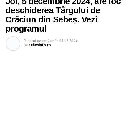
Joi, 5 decembrie 2024, are loc
deschiderea Târgului de
Crăciun din Sebeș. Vezi
programul
Publicat
acum 2 ani
în
03.12.2024
De
sebesinfo.ro