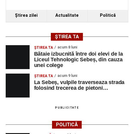
Ştirea zilei
Actualitate
Politică
ȘTIREA TA
acum 8 luni
ŞTIREA TA
Bătaie izbucnită între doi elevi de la
Liceul Tehnologic Sebeș, din cauza
unei colege
acum 9 luni
ŞTIREA TA
La Sebeș, vulpile traverseaza strada
folosind trecerea de pietoni…
PUBLICITATE
POLITICĂ