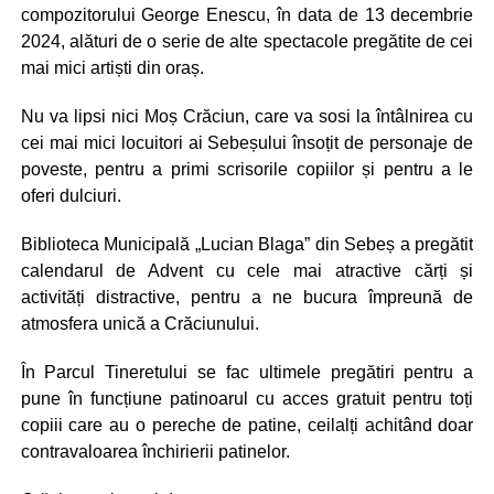
compozitorului George Enescu, în data de 13 decembrie
2024, alături de o serie de alte spectacole pregătite de cei
mai mici artiști din oraș.
Nu va lipsi nici Moș Crăciun, care va sosi la întâlnirea cu
cei mai mici locuitori ai Sebeșului însoțit de personaje de
poveste, pentru a primi scrisorile copiilor și pentru a le
oferi dulciuri.
Biblioteca Municipală „Lucian Blaga” din Sebeș a pregătit
calendarul de Advent cu cele mai atractive cărți și
activități distractive, pentru a ne bucura împreună de
atmosfera unică a Crăciunului.
În Parcul Tineretului se fac ultimele pregătiri pentru a
pune în funcțiune patinoarul cu acces gratuit pentru toți
copiii care au o pereche de patine, ceilalți achitând doar
contravaloarea închirierii patinelor.