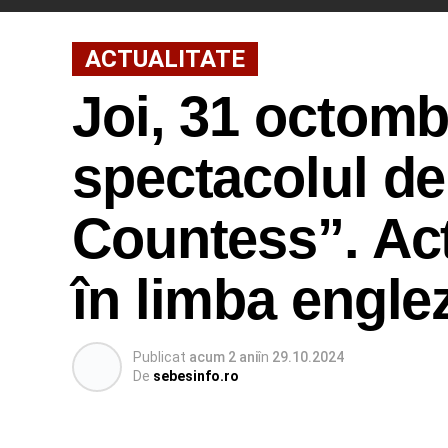
ACTUALITATE
Joi, 31 octombr
spectacolul de
Countess”. Acto
în limba engle
Publicat
acum 2 ani
în
29.10.2024
De
sebesinfo.ro