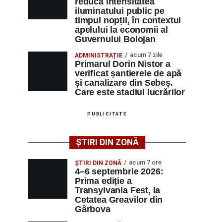
reducă intensitatea
iluminatului public pe
timpul nopții, în contextul
apelului la economii al
Guvernului Bolojan
acum 7 zile
ADMINISTRAȚIE
Primarul Dorin Nistor a
verificat șantierele de apă
și canalizare din Sebeș.
Care este stadiul lucrărilor
PUBLICITATE
ȘTIRI DIN ZONĂ
acum 7 ore
ȘTIRI DIN ZONĂ
4–6 septembrie 2026:
Prima ediție a
Transylvania Fest, la
Cetatea Greavilor din
Gârbova