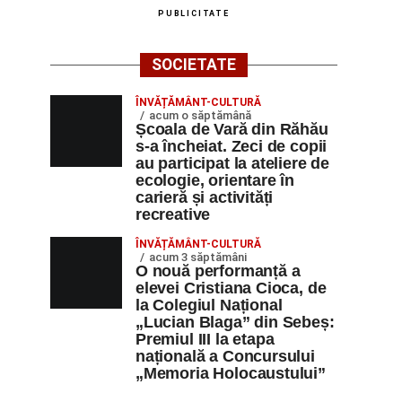
PUBLICITATE
SOCIETATE
ÎNVĂȚĂMÂNT-CULTURĂ
acum o săptămână
Școala de Vară din Răhău
s-a încheiat. Zeci de copii
au participat la ateliere de
ecologie, orientare în
carieră și activități
recreative
ÎNVĂȚĂMÂNT-CULTURĂ
acum 3 săptămâni
O nouă performanță a
elevei Cristiana Cioca, de
la Colegiul Național
„Lucian Blaga” din Sebeș:
Premiul III la etapa
națională a Concursului
„Memoria Holocaustului”