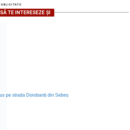
PUBLICITATE
SĂ TE INTERESEZE ȘI
rodus pe strada Dorobanți din Sebeș