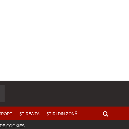
SPORT
ŞTIREA TA
ȘTIRI DIN ZONĂ
 DE COOKIES