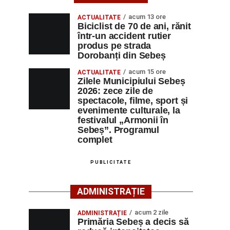
acum 13 ore
ACTUALITATE
Biciclist de 70 de ani, rănit
într-un accident rutier
produs pe strada
Dorobanți din Sebeș
acum 15 ore
ACTUALITATE
Zilele Municipiului Sebeș
2026: zece zile de
spectacole, filme, sport și
evenimente culturale, la
festivalul „Armonii în
Sebeș”. Programul
complet
PUBLICITATE
ADMINISTRAȚIE
acum 2 zile
ADMINISTRAȚIE
Primăria Sebeș a decis să