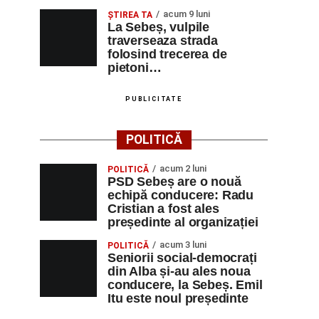
acum 9 luni
ŞTIREA TA
La Sebeș, vulpile
traverseaza strada
folosind trecerea de
pietoni…
PUBLICITATE
POLITICĂ
acum 2 luni
POLITICĂ
PSD Sebeș are o nouă
echipă conducere: Radu
Cristian a fost ales
președinte al organizației
acum 3 luni
POLITICĂ
Seniorii social-democrați
din Alba și-au ales noua
conducere, la Sebeș. Emil
Itu este noul președinte