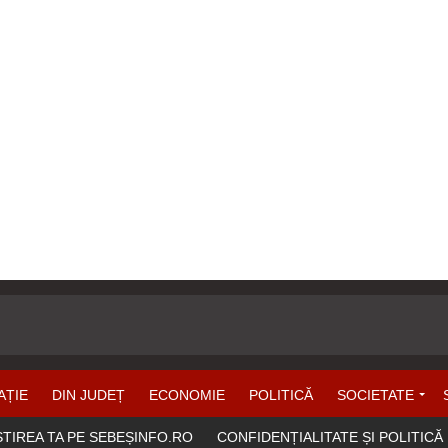
AȚIE
DIN JUDEȚ
ECONOMIE
POLITICĂ
SOCIETATE
ȘTIREA TA PE SEBEȘINFO.RO
CONFIDENȚIALITATE ȘI POLITICĂ