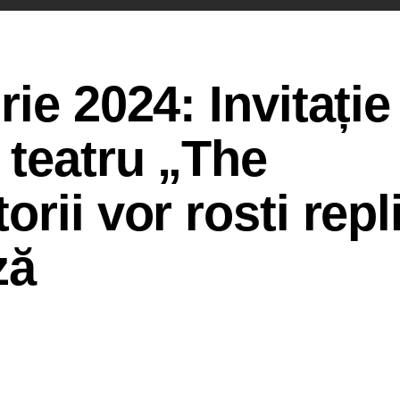
ie 2024: Invitație
 teatru „The
rii vor rosti repli
ză