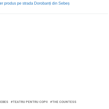
rutier produs pe strada Dorobanți din Sebeș
SEBES
TEATRU PENTRU COPII
THE COUNTESS