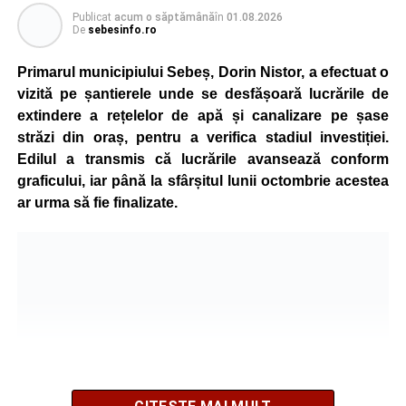
Reprezentanții Primăriei Sebeș precizează că măsura nu
Publicat
acum o săptămână
în
01.08.2026
va afecta siguranța traficului rutier și pietonal, iar
De
sebesinfo.ro
vizibilitatea pe străzile municipiului va fi menținută la un
nivel corespunzător.
Primarul municipiului Sebeș, Dorin Nistor, a efectuat o
vizită pe șantierele unde se desfășoară lucrările de
Administrația locală subliniază că decizia are caracter
extindere a rețelelor de apă și canalizare pe șase
temporar și este adoptată în contextul actualei situații
străzi din oraș, pentru a verifica stadiul investiției.
energetice din România, în condițiile în care autoritățile
Edilul a transmis că lucrările avansează conform
centrale au cerut instituțiilor publice să adopte măsuri
graficului, iar până la sfârșitul lunii octombrie acestea
pentru reducerea cheltuielilor și a consumului de energie,
ar urma să fie finalizate.
în cadrul politicilor de eficientizare promovate de
Guvernul condus de Ilie Bolojan.
Noul program de iluminat se aplică pe zeci de străzi din
municipiul Sebeș, precum și în localitățile aparținătoare
Petrești, Lancrăm și Răhău.
Lista străzilor pe care se aplică
noile setări ale programului de