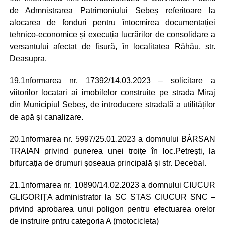
de Admnistrarea Patrimoniului Sebeș referitoare la
alocarea de fonduri pentru întocmirea documentației
tehnico-economice și execuția lucrărilor de consolidare a
versantului afectat de fisură, în localitatea Răhău, str.
Deasupra.
19.1nformarea nr. 17392/14.03.2023 – solicitare a
viitorilor locatari ai imobilelor construite pe strada Miraj
din Municipiul Sebeș, de introducere stradală a utilităților
de apă și canalizare.
20.1nformarea nr. 5997/25.01.2023 a domnului BÂRSAN
TRAIAN privind punerea unei troițe în loc.Petrești, la
bifurcația de drumuri șoseaua principală și str. Decebal.
21.1nformarea nr. 10890/14.02.2023 a domnului CIUCUR
GLIGORIȚA administrator la SC STAS CIUCUR SNC –
privind aprobarea unui poligon pentru efectuarea orelor
de instruire pntru categoria A (motocicleta)