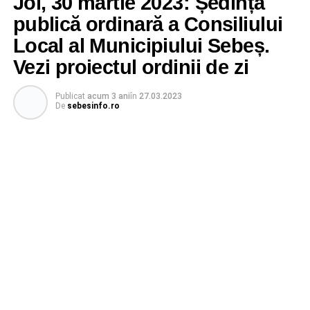
Joi, 30 martie 2023: Ședință
publică ordinară a Consiliului
Local al Municipiului Sebeș.
Vezi proiectul ordinii de zi
Publicat
acum 3 ani
în
27.03.2023
De
sebesinfo.ro