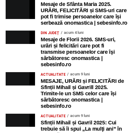
Mesaje de Sfânta Maria 2025.
URĂRI, FELICITĂRI și SMS-uri care
pot fi trimise persoanelor care își
serbează onomastica | sebesinfo.ro
acum 4 luni
DIN JUDEȚ
Mesaje de Florii 2026. SMS-uri,
urări și felicitări care pot fi
transmise persoanelor care îşi
sărbătoresc onomastica |
sebesinfo.ro
acum 9 luni
ACTUALITATE
MESAJE, URĂRI și FELICITĂRI de
Sfinții Mihail și Gavrill 2025.
Trimite-le un SMS celor care își
sărbătoresc onomastica |
sebesinfo.ro
acum 9 luni
ACTUALITATE
Sfinții Mihail și Gavril 2025: Cui
trebuie să îi spui „La mulţi ani” în