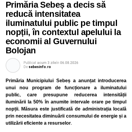
Primăria Sebeș a decis să
reducă intensitatea
iluminatului public pe timpul
nopții, în contextul apelului la
economii al Guvernului
Bolojan
Publicat
acum 3 zile
în
06.08.2026
De
sebesinfo.ro
Primăria Municipiului Sebeș a anunțat introducerea
unui nou program de funcționare a iluminatului
public, care presupune reducerea intensității
iluminării la 50% în anumite intervale orare pe timpul
nopții. Măsura este justificată de administrația locală
prin necesitatea diminuării consumului de energie și a
utilizării eficiente a resurselor
.