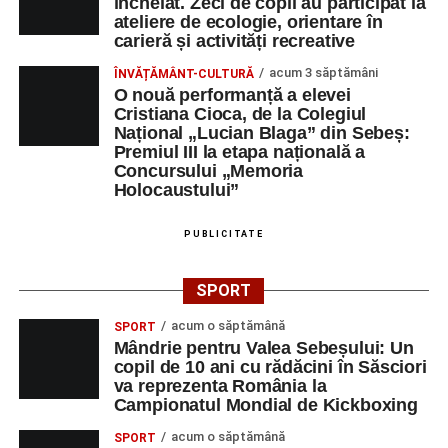
încheiat. Zeci de copii au participat la
ateliere de ecologie, orientare în
carieră și activități recreative
acum 3 săptămâni
ÎNVĂȚĂMÂNT-CULTURĂ
O nouă performanță a elevei
Cristiana Cioca, de la Colegiul
Național „Lucian Blaga” din Sebeș:
Premiul III la etapa națională a
Concursului „Memoria
Holocaustului”
PUBLICITATE
SPORT
acum o săptămână
SPORT
Mândrie pentru Valea Sebeșului: Un
copil de 10 ani cu rădăcini în Săsciori
va reprezenta România la
Campionatul Mondial de Kickboxing
acum o săptămână
SPORT