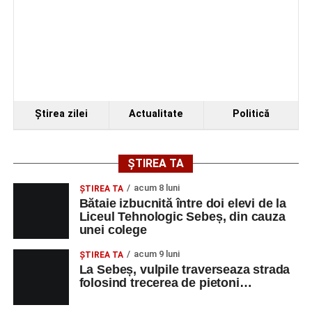
Ştirea zilei
Actualitate
Politică
ȘTIREA TA
acum 8 luni
ŞTIREA TA
Bătaie izbucnită între doi elevi de la
Liceul Tehnologic Sebeș, din cauza
unei colege
acum 9 luni
ŞTIREA TA
La Sebeș, vulpile traverseaza strada
folosind trecerea de pietoni…