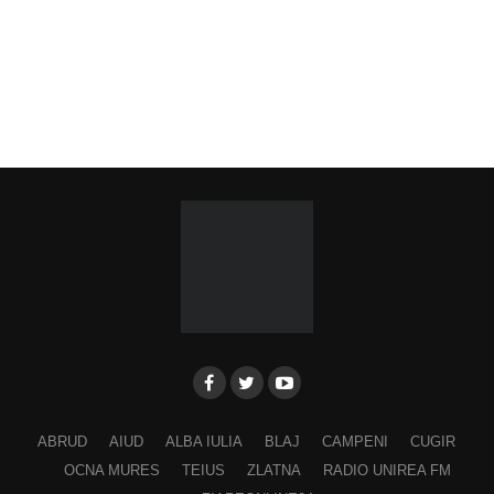
ABRUD
AIUD
ALBA IULIA
BLAJ
CAMPENI
CUGIR
OCNA MURES
TEIUS
ZLATNA
RADIO UNIREA FM