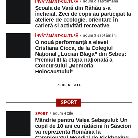
acum o săptămână
ÎNVĂȚĂMÂNT-CULTURĂ
Privind spre ediția următoare
Școala de Vară din Răhău s-a
încheiat. Zeci de copii au participat la
În încheierea evenimentului, organizatorii au anunțat tema
ateliere de ecologie, orientare în
carieră și activități recreative
ediției din 2027, dedicată relației dintre caracter, valori și
educație. După trei ediții care au abordat comunicarea
acum 3 săptămâni
ÎNVĂȚĂMÂNT-CULTURĂ
didactică, dinamica diferențelor, participarea și luarea
O nouă performanță a elevei
Cristiana Cioca, de la Colegiul
deciziilor, comunitatea Sinaxa Educațională își propune
Național „Lucian Blaga” din Sebeș:
să revină la întrebările fundamentale despre valorile care
Premiul III la etapa națională a
stau la baza actului educațional și despre rolul
Concursului „Memoria
profesorului în formarea caracterului tinerilor.
Holocaustului”
Despre comunitatea Sinaxa Educațională
PUBLICITATE
Asociația
„Sinaxa Educațională”
este o comunitate de
SPORT
profesori, dedicată susținerii unei educații centrate pe
valorile creștin-ortodoxe și pe formarea caracterului
acum 4 zile
SPORT
Mândrie pentru Valea Sebeșului: Un
elevilor. Născută din experiența duhovnicească și
copil de 10 ani cu rădăcini în Săsciori
formativă a Mănăstirii Oașa, Sinaxa își propune să
va reprezenta România la
sprijine profesorii în regăsirea motivației interioare,
Campionatul Mondial de Kickboxing