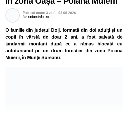
în zona Oașa – Poiana Muierii
Participare, consens și asumare în școală
Publicat
acum 3 zile
în
03.08.2026
De
sebesinfo.ro
Tema ediției din acest an a pornit de la convingerea că
școala românească dispune de una dintre cele mai
O familie din județul Dolj, formată din doi adulți și un
importante resurse: experiența profesorilor. Provocarea nu
copil în vârstă de doar 2 ani, a fost salvată de
este lipsa ideilor, ci identificarea unor contexte în care
jandarmii montani după ce a rămas blocată cu
acestea să poată fi ascultate, validate și transformate în
autoturismul pe un drum forestier din zona Poiana
proiecte comune.
Muierii, în Munții Șureanu.
Pe parcursul celor patru zile, participanții au analizat
procesele de luare a deciziilor, construirea consensului,
gestionarea situațiilor dificile din viața școlii și importanța
asumării responsabilității în actul educațional. Atelierele
interactive, studiile de caz, exercițiile de grup și jocurile
de rol au oferit profesorilor oportunitatea de a analiza
situații reale din mediul școlar și de a căuta împreună
soluții aplicabile în activitatea de zi cu zi.
Formarea a fost susținută de Lect. univ. dr. Oana Moșoiu,