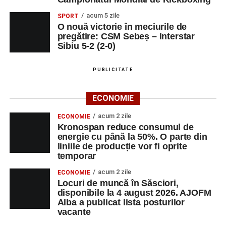
oferindu-le nu doar instrumente metodice actuale, ci și
acum 5 zile
SPORT
contexte de sprijin reciproc, colaborare și reconectare la
O nouă victorie în meciurile de
vocația pedagogică autentică.
pregătire: CSM Sebeș – Interstar
Sibiu 5-2 (2-0)
PUBLICITATE
Adaugă-ne ca sursă preferată
ECONOMIE
Urmărește-ne pe Google News
acum 2 zile
ECONOMIE
Kronospan reduce consumul de
Ultimele știri din Sebeș
energie cu până la 50%. O parte din
liniile de producție vor fi oprite
Primăria Sebeș a decis să reducă intensitatea
temporar
iluminatului public pe timpul nopții, în contextul
acum 2 zile
ECONOMIE
apelului la economii al Guvernului Bolojan
Locuri de muncă în Săsciori,
disponibile la 4 august 2026. AJOFM
Duminică, 23 august 2026, Râpa Roșie găzduiește
Alba a publicat lista posturilor
cea de-a III-a ediție a concursului „CicloAventurier
vacante
de Sebeș”