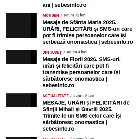
ani | sebesinfo.ro
acum 12 luni
MONDEN
Mesaje de Sfânta Maria 2025.
URĂRI, FELICITĂRI și SMS-uri care
pot fi trimise persoanelor care își
serbează onomastica | sebesinfo.ro
acum 4 luni
DIN JUDEȚ
Mesaje de Florii 2026. SMS-uri,
urări și felicitări care pot fi
transmise persoanelor care îşi
sărbătoresc onomastica |
sebesinfo.ro
acum 9 luni
ACTUALITATE
MESAJE, URĂRI și FELICITĂRI de
Sfinții Mihail și Gavrill 2025.
Trimite-le un SMS celor care își
sărbătoresc onomastica |
sebesinfo.ro
acum 9 luni