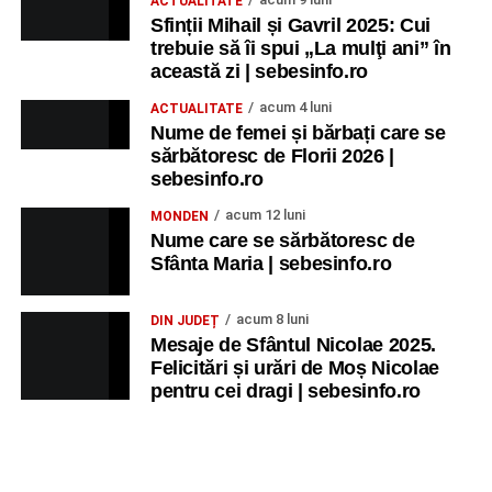
ACTUALITATE
Sfinții Mihail și Gavril 2025: Cui
trebuie să îi spui „La mulţi ani” în
această zi | sebesinfo.ro
acum 4 luni
ACTUALITATE
Nume de femei și bărbați care se
sărbătoresc de Florii 2026 |
sebesinfo.ro
acum 12 luni
MONDEN
Nume care se sărbătoresc de
Sfânta Maria | sebesinfo.ro
acum 8 luni
DIN JUDEȚ
Mesaje de Sfântul Nicolae 2025.
Felicitări și urări de Moș Nicolae
pentru cei dragi | sebesinfo.ro