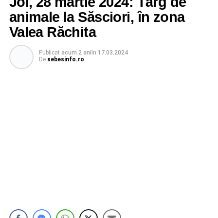
Joi, 28 martie 2024: Târg de
animale la Săsciori, în zona
Valea Răchita
Publicat
acum 2 ani
în
17.03.2024
De
sebesinfo.ro