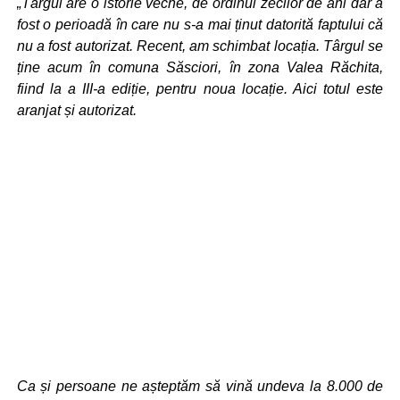
„Târgul are o istorie veche, de ordinul zecilor de ani dar a
fost o perioadă în care nu s-a mai ținut datorită faptului că
nu a fost autorizat. Recent, am schimbat locația. Târgul se
ține acum în comuna Săsciori, în zona Valea Răchita,
fiind la a III-a ediție, pentru noua locație. Aici totul este
aranjat și autorizat.
Ca și persoane ne așteptăm să vină undeva la 8.000 de