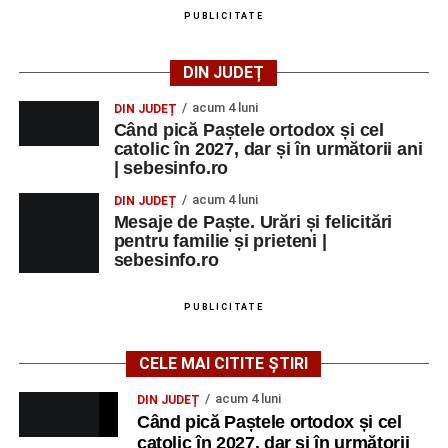
PUBLICITATE
Primul concert din cadrul String Symphonic Camp
2026 a adus emoție și aplauze la Sebeș
DIN JUDEȚ
acum 4 luni
DIN JUDEȚ
Când pică Paștele ortodox și cel
catolic în 2027, dar și în următorii ani
| sebesinfo.ro
acum 4 luni
DIN JUDEȚ
Mesaje de Paște. Urări și felicitări
pentru familie și prieteni |
sebesinfo.ro
PUBLICITATE
CELE MAI CITITE ȘTIRI
acum 4 luni
DIN JUDEȚ
Când pică Paștele ortodox și cel
catolic în 2027, dar și în următorii