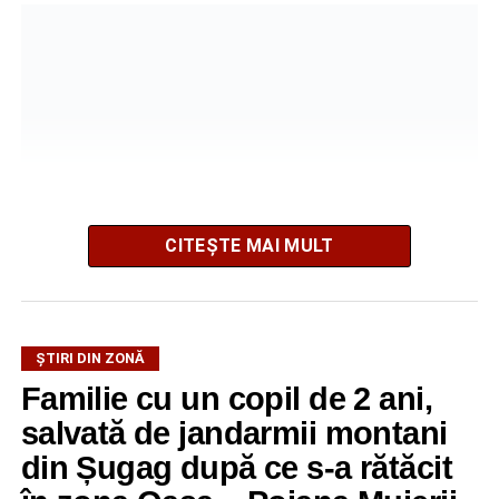
CITEȘTE MAI MULT
La ediția din acest an au participat peste 200 de cadre
ȘTIRI DIN ZONĂ
didactice din întreaga țară. Printre participanți s-au aflat
Familie cu un copil de 2 ani,
profesori debutanți, profesori cu experiență, inspectori
școlari, directori de școli, consilieri școlari, educatori și
salvată de jandarmii montani
învățători, reprezentând aproape toate disciplinele din
din Șugag după ce s-a rătăcit
sistemul de învățământ.