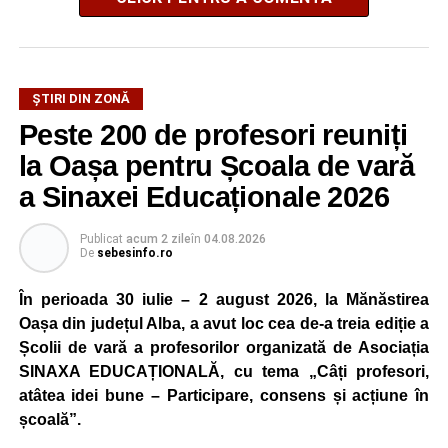
ȘTIRI DIN ZONĂ
Peste 200 de profesori reuniți
la Oașa pentru Școala de vară
a Sinaxei Educaționale 2026
Publicat
acum 2 zile
în
04.08.2026
De
sebesinfo.ro
În perioada 30 iulie – 2 august 2026, la Mănăstirea
Oașa din județul Alba, a avut loc cea de-a treia ediție a
Școlii de vară a profesorilor organizată de Asociația
SINAXA EDUCAȚIONALĂ, cu tema „Câți profesori,
atâtea idei bune – Participare, consens și acțiune în
școală”.