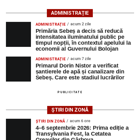
culturale, printre care proiecții cinematografice, întâlniri cu
artiști locali și salonul literar
„Armonia artelor”
.
ADMINISTRAȚIE
Festivalul va cuprinde și o seară dedicată tradițiilor
acum 2 zile
ADMINISTRAȚIE
săsești, precum și un spectacol folcloric organizat în
Primăria Sebeș a decis să reducă
memoria interpretului Felician Fărcașiu.
intensitatea iluminatului public pe
timpul nopții, în contextul apelului la
Printre momentele de atracție se numără spectacolul de
economii al Guvernului Bolojan
vals și tango din Piața Primăriei, dar și concertul de rock
acum 7 zile
ADMINISTRAȚIE
simfonic susținut în Grădina Muzeului Municipal „Ioan
Primarul Dorin Nistor a verificat
Raica”, sub bagheta dirijorului
Remus Grama
, alături de
șantierele de apă și canalizare din
muzicieni români de prestigiu.
Sebeș. Care este stadiul lucrărilor
Și în acest an, pe scenă vor urca atât artiști consacrați, cât
PUBLICITATE
și interpreți originari din Sebeș, care și-au construit
cariere de succes în țară și în străinătate.
ȘTIRI DIN ZONĂ
Festivalul include și o componentă cinematografică
acum 6 ore
ȘTIRI DIN ZONĂ
importantă. Publicul va putea urmări mai multe producții
4–6 septembrie 2026: Prima ediție a
Transylvania Fest, la Cetatea
realizate cu implicarea producătoarei
Gabi Suciu
,
Greavilor din Gârbova