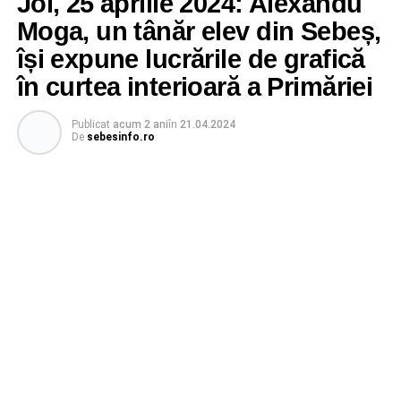
Joi, 25 aprilie 2024: Alexandu
Moga, un tânăr elev din Sebeș,
își expune lucrările de grafică
în curtea interioară a Primăriei
Publicat
acum 2 ani
în
21.04.2024
De
sebesinfo.ro