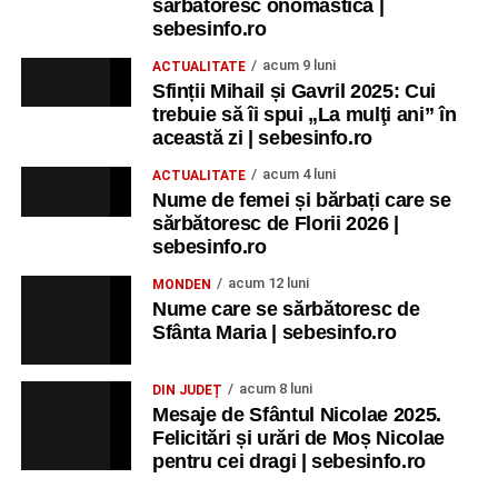
sărbătoresc onomastica |
sebesinfo.ro
Participă:
acum 9 luni
ACTUALITATE
Sfinții Mihail și Gavril 2025: Cui
Alexandra Pamfilie și Școala de muzică
„DoReMi”
;
trebuie să îi spui „La mulţi ani” în
Ancuța Stănuș și grupul de folclor;
această zi | sebesinfo.ro
Trupa de Dansuri Săsești.
acum 4 luni
ACTUALITATE
Nume de femei și bărbați care se
Ora 20.30
– Parcul Tineretului: proiecția filmului pentru
sărbătoresc de Florii 2026 |
copii
„Străjerii Deltei”
(România, 2021), film de familie și
sebesinfo.ro
aventură, AG.
acum 12 luni
MONDEN
Nume care se sărbătoresc de
JOI, 27 AUGUST 2026
Sfânta Maria | sebesinfo.ro
Grădina Muzeului Municipal „Ioan
acum 8 luni
DIN JUDEȚ
Raica” Sebeș
Mesaje de Sfântul Nicolae 2025.
Felicitări și urări de Moș Nicolae
pentru cei dragi | sebesinfo.ro
Ora 19.00
–
Sărbătoarea Seniorilor
– festivitatea de
premiere a cuplurilor care aniversează 50 de ani de