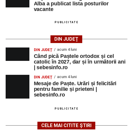
Alba a publicat lista posturilor
Alfred Dahinten.
vacante
Ora 20.30
– Proiecție cinematografică:
„Napoli – New
PUBLICITATE
York”
(Italia, 2024), film de familie, AP12, după o poveste
de Federico Fellini și Tullio Pinelli.
DIN JUDEȚ
MARȚI, 25 AUGUST 2026
acum 4 luni
DIN JUDEȚ
Când pică Paștele ortodox și cel
catolic în 2027, dar și în următorii ani
Grădina Muzeului Municipal „Ioan
| sebesinfo.ro
Raica” Sebeș
acum 4 luni
DIN JUDEȚ
Mesaje de Paște. Urări și felicitări
Ora 18.00
–
„Armonia artelor”
– salon literar și întâlnire
pentru familie și prieteni |
cu artele plastice, organizat alături de artiști locali.
sebesinfo.ro
Ora 20.30
– Proiecție cinematografică:
„Primavera”
PUBLICITATE
(Italia, 2025), dramă inspirată de povestea nașterii operei
„Anotimpurile”
de Antonio Vivaldi (rating N-15).
CELE MAI CITITE ȘTIRI