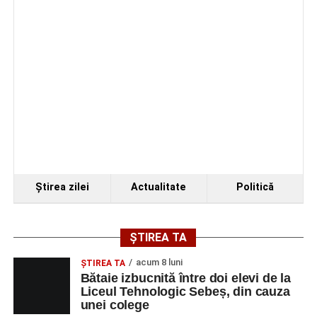
amenajată în
Piața Dacia
.
Programul festivalului
„Armonii în Sebeș” 2026
VINERI, 21 AUGUST 2026
Piața Primăriei
Ora 19.00
–
Spectacol de vals și tango „Armonii în
Ştirea zilei
Actualitate
Politică
pași de dans”
Solistă:
Iulia Merca
(Opera Națională Română Cluj-
ȘTIREA TA
Napoca).
acum 8 luni
ŞTIREA TA
Acompaniază
Cluj Tango Orchestra
:
Bătaie izbucnită între doi elevi de la
Liceul Tehnologic Sebeș, din cauza
unei colege
Irina Indrei – pian