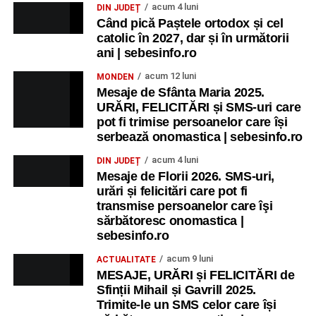
MIERCURI, 26 AUGUST 2026
acum 4 luni
DIN JUDEȚ
Când pică Paștele ortodox și cel
catolic în 2027, dar și în următorii
Copiii în armonia orașului
ani | sebesinfo.ro
Ora 10.00
– Școala din Răhău: activități recreative pentru
acum 12 luni
MONDEN
copii.
Mesaje de Sfânta Maria 2025.
URĂRI, FELICITĂRI și SMS-uri care
Ora 11.00
– Curtea Școlii „M. Kogălniceanu”: activități
pot fi trimise persoanelor care își
recreative pentru copii.
serbează onomastica | sebesinfo.ro
acum 4 luni
DIN JUDEȚ
Ora 17.00
– Grădina Muzeului Municipal „Ioan Raica”
Mesaje de Florii 2026. SMS-uri,
Sebeș: încheierea Școlii de vară
„Curcubeul Prieteniei”
.
urări și felicitări care pot fi
transmise persoanelor care îşi
Ora 18.30
– Aula Primăriei Municipiului Sebeș:
sărbătoresc onomastica |
festivitatea de premiere a șefilor de promoție și a elevilor
sebesinfo.ro
care au obținut rezultate remarcabile la examenele de
acum 9 luni
ACTUALITATE
Evaluare Națională și Bacalaureat.
MESAJE, URĂRI și FELICITĂRI de
Sfinții Mihail și Gavrill 2025.
Ora 19.00
– Parcul Tineretului:
Spectacol pentru copii și
Trimite-le un SMS celor care își
Spuma Party
.