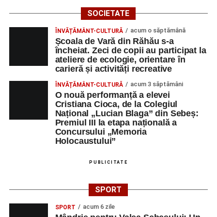
Blaga” Sebeș
SOCIETATE
Orele 10.00–20.00
– Punct oficial de înscrieri și informații
acum o săptămână
ÎNVĂȚĂMÂNT-CULTURĂ
(Race Office) pentru competiția
„Cicloaventurier de
Școala de Vară din Răhău s-a
Sebeș”
.
încheiat. Zeci de copii au participat la
ateliere de ecologie, orientare în
Râpa Roșie
carieră și activități recreative
acum 3 săptămâni
ÎNVĂȚĂMÂNT-CULTURĂ
Orele 17.00–20.00
– Antrenamente libere pe traseul de
O nouă performanță a elevei
concurs.
Cristiana Cioca, de la Colegiul
Național „Lucian Blaga” din Sebeș:
Premiul III la etapa națională a
Centrul Cultural „Lucian Blaga”
Concursului „Memoria
Sebeș – Sala de spectacole
Holocaustului”
Ora 19.00
– Proiecție cinematografică:
„Unde merg
PUBLICITATE
elefanții”
(România, 2023), black comedy, în regia lui
Gabi Virginia Șarga și Cătălin Rotaru, producător Gabi
SPORT
Suciu.
acum 6 zile
SPORT