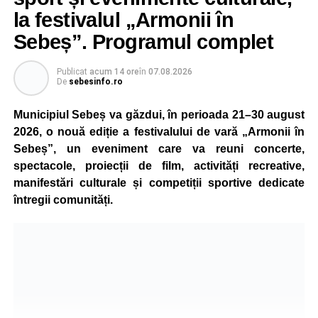
la festivalul „Armonii în
Atât conducătorul auto, cât și biciclistul au fost testați cu
aparatul etilotest, rezultatele fiind negative.
Sebeș”. Programul complet
Polițiștii au deschis un dosar penal și continuă cercetările
Publicat
acum 14 ore
în
07.08.2026
pentru vătămare corporală din culpă, urmând să
De
sebesinfo.ro
stabilească toate împrejurările în care s-a produs
Municipiul Sebeș va găzdui, în perioada 21–30 august
accidentul.
2026, o nouă ediție a festivalului de vară „Armonii în
Sebeș”, un eveniment care va reuni concerte,
spectacole, proiecții de film, activități recreative,
Adaugă-ne ca sursă preferată
manifestări culturale și competiții sportive dedicate
întregii comunități.
Urmărește-ne pe Google News
Ultimele știri din Sebeș
4–6 septembrie 2026: Prima ediție a Transylvania
Fest, la Cetatea Greavilor din Gârbova