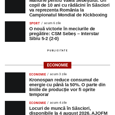
Mândrie pentru Valea Sebeșului: Un
DUMINICĂ, 23 AUGUST 2026
copil de 10 ani cu rădăcini în Săsciori
va reprezenta România la
Râpa Roșie
Campionatul Mondial de Kickboxing
acum 6 zile
SPORT
Ora 10.00
–
„Cicloaventurier de Sebeș”
– startul oficial
O nouă victorie în meciurile de
al competiției MTB pentru copii.
pregătire: CSM Sebeș – Interstar
Sibiu 5-2 (2-0)
LUNI, 24 AUGUST 2026
PUBLICITATE
Casa Fanfarei din Petrești
ECONOMIE
Ora 18.00
– Activități recreative pentru copii, susținute de
trupele de teatru
„Gepetto”
și
„Pied Piper”
.
acum 3 zile
ECONOMIE
Kronospan reduce consumul de
Ora 19.00
–
Seară cu tradiții săsești
, cu participarea:
energie cu până la 50%. O parte din
liniile de producție vor fi oprite
temporar
Fanfarei din Petrești;
acum 4 zile
ECONOMIE
Trupei de Dansuri Săsești;
Locuri de muncă în Săsciori,
disponibile la 4 august 2026. AJOFM
Alexandrei Pamfilie;