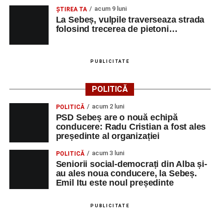
acum 9 luni
Robert Indrei – bandoneon
ŞTIREA TA
La Sebeș, vulpile traverseaza strada
Milena Vădan – vioară
folosind trecerea de pietoni…
Emanuel Elcean – contrabas
Adrian Lup – violoncel
PUBLICITATE
Dansatori:
Ioana Lascu și Horia Călin Pop
,
Raluca și
POLITICĂ
Vlad Dordea
.
acum 2 luni
POLITICĂ
Piața Primăriei
PSD Sebeș are o nouă echipă
conducere: Radu Cristian a fost ales
Orele 17.00–20.00
– Punct oficial de înscrieri și informații
președinte al organizației
(Race Office) pentru competiția
„Cicloaventurier de
acum 3 luni
POLITICĂ
Sebeș”
.
Seniorii social-democrați din Alba și-
au ales noua conducere, la Sebeș.
SÂMBĂTĂ, 22 AUGUST 2026
Emil Itu este noul președinte
Platoul Centrului Cultural „Lucian
PUBLICITATE