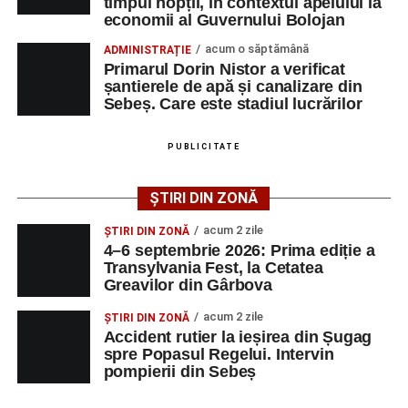
împrejurărilor în care s-a produs accidentul, în cadrul unui
timpul nopții, în contextul apelului la
economii al Guvernului Bolojan
dosar penal întocmit pentru săvârșirea infracțiunii de
vătămare corporală din culpă.
acum o săptămână
ADMINISTRAȚIE
Primarul Dorin Nistor a verificat
șantierele de apă și canalizare din
Sebeș. Care este stadiul lucrărilor
Adaugă-ne ca sursă preferată
PUBLICITATE
Urmărește-ne pe Google News
ȘTIRI DIN ZONĂ
Ultimele știri din Sebeș
acum 2 zile
ȘTIRI DIN ZONĂ
4–6 septembrie 2026: Prima ediție a
O nouă viață salvată de pompierii din Sebeș. Un
Transylvania Fest, la Cetatea
Greavilor din Gârbova
cățel a fost scos în siguranță de sub o stivă de
bușteni
acum 2 zile
ȘTIRI DIN ZONĂ
Accident rutier la ieșirea din Șugag
Femeie de 66 de ani, transportată în stare gravă la
spre Popasul Regelui. Intervin
spital după ce a fost lovită de o motocicletă pe
pompierii din Sebeș
strada Dorobanți din Sebeș