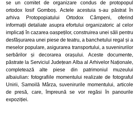
se un comitet de organizare condus de protopopul
ortodox Iosif Gomboș. Actele acestuia s-au păstrat în
arhiva Protopopiatului Ortodox Câmpeni, oferind
informații detaliate asupra efortului organizatoric al celor
implicați în cazarea oaspeților, construirea unei săli pentru
desfășurarea unei piese de teatru, a banchetului regal și a
meselor populare, asigurarea transportului, a suvenirurilor
serbărilor și decorarea orașului. Aceste documente,
păstrate la Serviciul Județean Alba al Arhivelor Naționale,
completează alte piese din patrimoniul muzeului
albaiulian: fotografiile momentului realizate de fotograful
Unirii, Samoilă Mârza, suvenirurile momentului, articole
de presă, care, împreună se vor regăsi în panourile
expoziției.