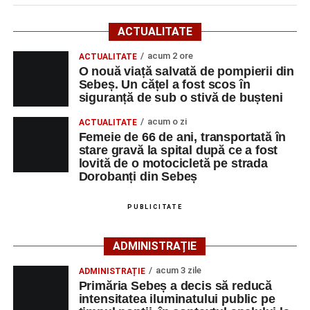
Potrivit informațiilor transmise de polițiști, în jurul orei
09:39, Poliția Municipiului Sebeș a fost sesizată, prin
ACTUALITATE
SNUAU 112, cu privire la producerea unui eveniment
rutier soldat cu victime.
acum 2 ore
ACTUALITATE
O nouă viață salvată de pompierii din
Sebeș. Un cățel a fost scos în
La fața locului s-au deplasat polițiștii rutieri, care au
siguranță de sub o stivă de bușteni
stabilit că un bărbat de 53 de ani, din Sebeș, conducea o
motocicletă pe direcția Daia Română – Sebeș. Acesta ar
acum o zi
ACTUALITATE
fi surprins și accidentat o femeie de 66 de ani, din Sebeș,
Femeie de 66 de ani, transportată în
stare gravă la spital după ce a fost
care traversa strada printr-un loc nepermis.
lovită de o motocicletă pe strada
Dorobanți din Sebeș
În urma impactului, femeia a suferit leziuni corporale
grave și a fost transportată la spital pentru acordarea de
PUBLICITATE
îngrijiri medicale de specialitate.
ADMINISTRAȚIE
Motociclistul a fost testat cu aparatul etilotest, rezultatul
fiind negativ.
acum 3 zile
ADMINISTRAȚIE
Primăria Sebeș a decis să reducă
Polițiștii continuă cercetările pentru stabilirea tuturor
intensitatea iluminatului public pe