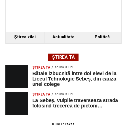
Ştirea zilei
Actualitate
Politică
ȘTIREA TA
acum 8 luni
ŞTIREA TA
Bătaie izbucnită între doi elevi de la
Liceul Tehnologic Sebeș, din cauza
unei colege
acum 9 luni
ŞTIREA TA
La Sebeș, vulpile traverseaza strada
folosind trecerea de pietoni…
PUBLICITATE