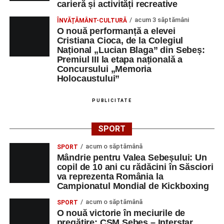
carieră și activități recreative
acum 3 săptămâni
ÎNVĂȚĂMÂNT-CULTURĂ
O nouă performanță a elevei
Cristiana Cioca, de la Colegiul
Național „Lucian Blaga” din Sebeș:
Premiul III la etapa națională a
Concursului „Memoria
Holocaustului”
PUBLICITATE
SPORT
acum o săptămână
SPORT
Mândrie pentru Valea Sebeșului: Un
copil de 10 ani cu rădăcini în Săsciori
va reprezenta România la
Campionatul Mondial de Kickboxing
acum o săptămână
SPORT
O nouă victorie în meciurile de
pregătire: CSM Sebeș – Interstar