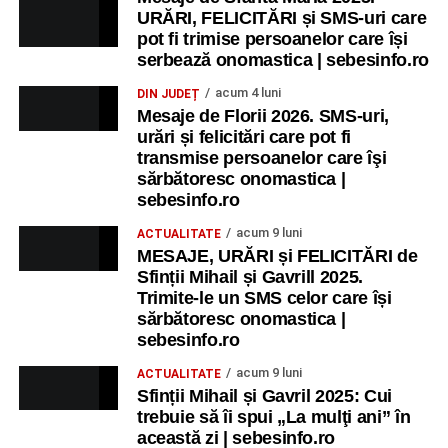
URĂRI, FELICITĂRI și SMS-uri care
pot fi trimise persoanelor care își
serbează onomastica | sebesinfo.ro
acum 4 luni
DIN JUDEȚ
Mesaje de Florii 2026. SMS-uri,
urări și felicitări care pot fi
transmise persoanelor care îşi
sărbătoresc onomastica |
sebesinfo.ro
acum 9 luni
ACTUALITATE
MESAJE, URĂRI și FELICITĂRI de
Sfinții Mihail și Gavrill 2025.
Trimite-le un SMS celor care își
sărbătoresc onomastica |
sebesinfo.ro
acum 9 luni
ACTUALITATE
Sfinții Mihail și Gavril 2025: Cui
trebuie să îi spui „La mulţi ani” în
această zi | sebesinfo.ro