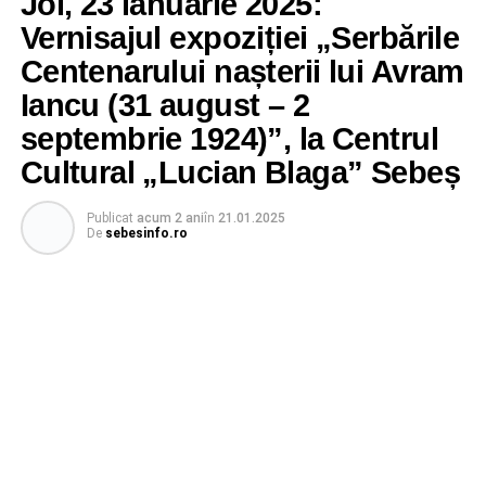
Joi, 23 ianuarie 2025:
Vernisajul expoziției „Serbările
Centenarului nașterii lui Avram
Iancu (31 august – 2
septembrie 1924)”, la Centrul
Cultural „Lucian Blaga” Sebeș
Publicat
acum 2 ani
în
21.01.2025
De
sebesinfo.ro