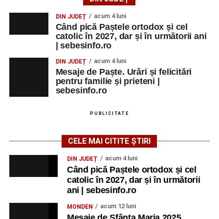
acum 4 luni
DIN JUDEȚ
Când pică Paștele ortodox și cel
catolic în 2027, dar și în următorii ani
| sebesinfo.ro
acum 4 luni
DIN JUDEȚ
Mesaje de Paște. Urări și felicitări
pentru familie și prieteni |
sebesinfo.ro
PUBLICITATE
CELE MAI CITITE ȘTIRI
acum 4 luni
DIN JUDEȚ
Când pică Paștele ortodox și cel
catolic în 2027, dar și în următorii
ani | sebesinfo.ro
acum 12 luni
MONDEN
Mesaje de Sfânta Maria 2025.