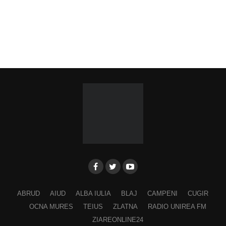
ABRUD
AIUD
ALBA IULIA
BLAJ
CAMPENI
CUGIR
OCNA MURES
TEIUS
ZLATNA
RADIO UNIREA FM
ZIAREONLINE24