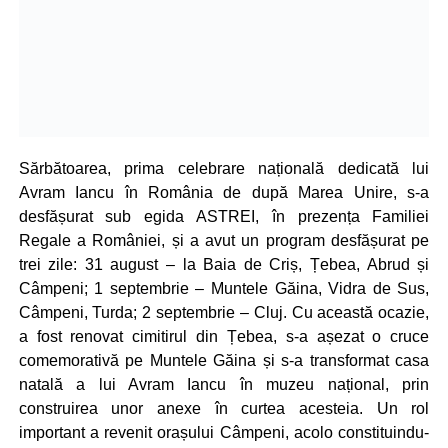
Sărbătoarea, prima celebrare națională dedicată lui
Avram Iancu în România de după Marea Unire, s-a
desfășurat sub egida ASTREI, în prezența Familiei
Regale a României, și a avut un program desfășurat pe
trei zile: 31 august – la Baia de Criș, Țebea, Abrud și
Câmpeni; 1 septembrie – Muntele Găina, Vidra de Sus,
Câmpeni, Turda; 2 septembrie – Cluj. Cu această ocazie,
a fost renovat cimitirul din Țebea, s-a așezat o cruce
comemorativă pe Muntele Găina și s-a transformat casa
natală a lui Avram Iancu în muzeu național, prin
construirea unor anexe în curtea acesteia. Un rol
important a revenit orașului Câmpeni, acolo constituindu-