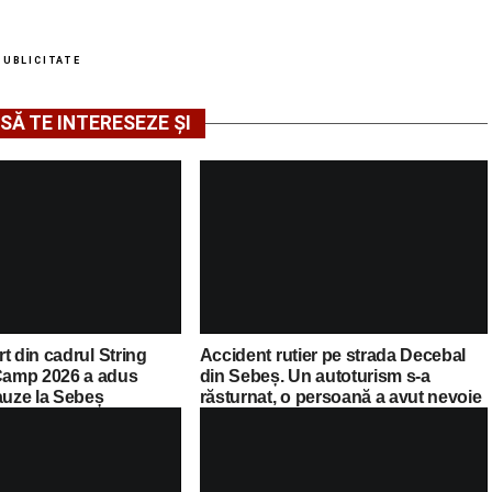
PUBLICITATE
SĂ TE INTERESEZE ȘI
t din cadrul String
Accident rutier pe strada Decebal
amp 2026 a adus
din Sebeș. Un autoturism s-a
auze la Sebeș
răsturnat, o persoană a avut nevoie
de îngrijiri medicale