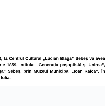
0, la Centrul Cultural „Lucian Blaga” Sebeș va avea
ie 1859, intitulat „Generația pașoptistă și Unirea”,
ga” Sebeș, prin Muzeul Municipal „Ioan Raica”, în
Iulia.