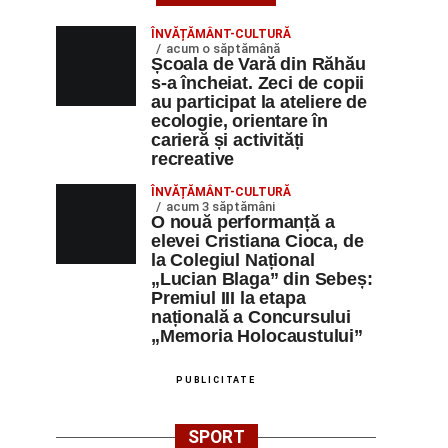
ÎNVĂȚĂMÂNT-CULTURĂ
acum o săptămână
Școala de Vară din Răhău
s-a încheiat. Zeci de copii
au participat la ateliere de
ecologie, orientare în
carieră și activități
recreative
ÎNVĂȚĂMÂNT-CULTURĂ
acum 3 săptămâni
O nouă performanță a
elevei Cristiana Cioca, de
la Colegiul Național
„Lucian Blaga” din Sebeș:
Premiul III la etapa
națională a Concursului
„Memoria Holocaustului”
PUBLICITATE
SPORT