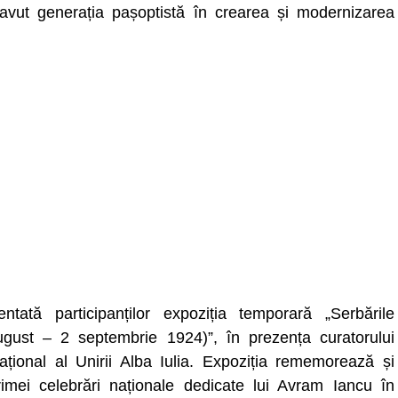
-a avut generația pașoptistă în crearea și modernizarea
tată participanților expoziția temporară „Serbările
ugust – 2 septembrie 1924)”, în prezența curatorului
țional al Unirii Alba Iulia. Expoziția rememorează și
imei celebrări naționale dedicate lui Avram Iancu în