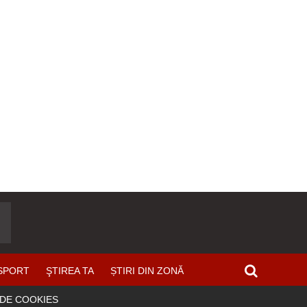
SPORT
ŞTIREA TA
ȘTIRI DIN ZONĂ
 DE COOKIES