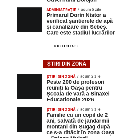
acum 5 zile
ADMINISTRAȚIE
Primarul Dorin Nistor a
verificat șantierele de apă
și canalizare din Sebeș.
Care este stadiul lucrărilor
PUBLICITATE
ȘTIRI DIN ZONĂ
acum 2 zile
ȘTIRI DIN ZONĂ
Peste 200 de profesori
reuniți la Oașa pentru
Școala de vară a Sinaxei
Educaționale 2026
acum 3 zile
ȘTIRI DIN ZONĂ
Familie cu un copil de 2
ani, salvată de jandarmii
montani din Șugag după
ce s-a rătăcit în zona Oașa