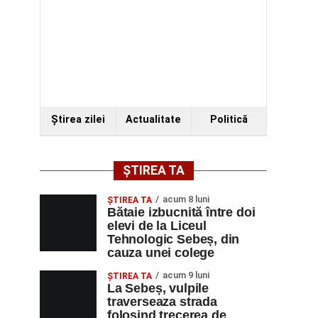
Ştirea zilei
Actualitate
Politică
ȘTIREA TA
acum 8 luni
ŞTIREA TA
Bătaie izbucnită între doi
elevi de la Liceul
Tehnologic Sebeș, din
cauza unei colege
acum 9 luni
ŞTIREA TA
La Sebeș, vulpile
traverseaza strada
folosind trecerea de