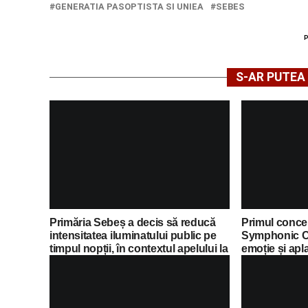
GENERATIA PASOPTISTA SI UNIEA
SEBES
S-AR PUTEA 
Primăria Sebeș a decis să reducă
Primul concer
intensitatea iluminatului public pe
Symphonic C
timpul nopții, în contextul apelului la
emoție și apl
economii al Guvernului Bolojan