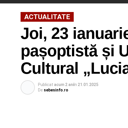
ACTUALITATE
Joi, 23 ianuar
pașoptistă și U
Cultural „Luc
Publicat
acum 2 ani
în
21.01.2025
De
sebesinfo.ro