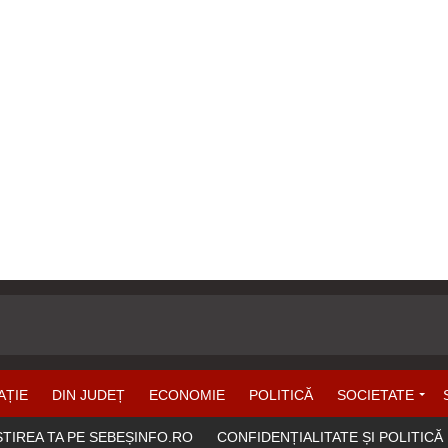
AȚIE
DIN JUDEȚ
ECONOMIE
POLITICĂ
SOCIETATE
ȘTIREA TA PE SEBEȘINFO.RO
CONFIDENȚIALITATE ȘI POLITICĂ