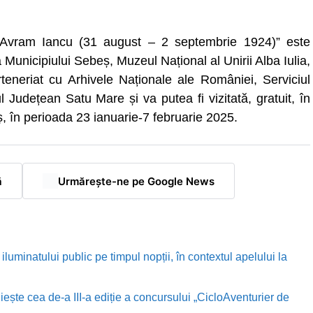
ui Avram Iancu (31 august – 2 septembrie 1924)” este
Municipiului Sebeș, Muzeul Național al Unirii Alba Iulia,
teneriat cu Arhivele Naționale ale României, Serviciul
 Județean Satu Mare și va putea fi vizitată, gratuit, în
ș, în perioada 23 ianuarie-7 februarie 2025.
ă
Urmărește-ne pe Google News
luminatului public pe timpul nopții, în contextul apelului la
te cea de-a III-a ediție a concursului „CicloAventurier de