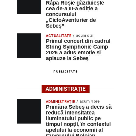
Râpa Roșie găzduiește
cea de-a III-a ediție a
concursului
„CicloAventurier de
Sebeș”
acum o zi
ACTUALITATE
Primul concert din cadrul
String Symphonic Camp
2026 a adus emoție și
aplauze la Sebeș
PUBLICITATE
ADMINISTRAȚIE
acum 4 ore
ADMINISTRAȚIE
Primăria Sebeș a decis să
reducă intensitatea
iluminatului public pe
timpul nopții, în contextul
apelului la economii al
Guvernului Bolojan