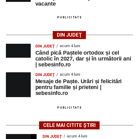
vacante
PUBLICITATE
DIN JUDEȚ
acum 4 luni
DIN JUDEȚ
Când pică Paștele ortodox și cel
catolic în 2027, dar și în următorii ani
| sebesinfo.ro
acum 4 luni
DIN JUDEȚ
Mesaje de Paște. Urări și felicitări
pentru familie și prieteni |
sebesinfo.ro
PUBLICITATE
CELE MAI CITITE ȘTIRI
acum 4 luni
DIN JUDEȚ