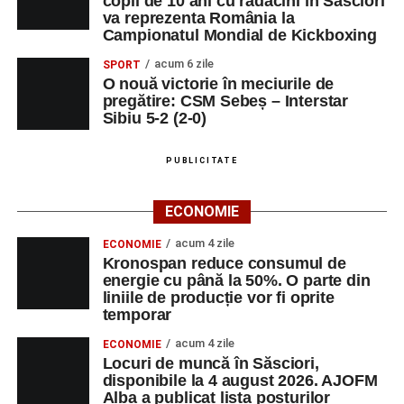
copil de 10 ani cu rădăcini în Săsciori
va reprezenta România la
Campionatul Mondial de Kickboxing
acum 6 zile
SPORT
O nouă victorie în meciurile de
pregătire: CSM Sebeș – Interstar
Sibiu 5-2 (2-0)
PUBLICITATE
ECONOMIE
acum 4 zile
ECONOMIE
Kronospan reduce consumul de
energie cu până la 50%. O parte din
liniile de producție vor fi oprite
temporar
acum 4 zile
ECONOMIE
Locuri de muncă în Săsciori,
disponibile la 4 august 2026. AJOFM
Alba a publicat lista posturilor