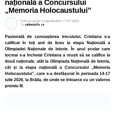
națională a Concursului
și cu normele pe care trebuie să le respecte pentru a fi
pietoni responsabili.
„Memoria Holocaustului”
Unul dintre cele mai apreciate momente a fost atelierul
Publicat
acum 3 săptămâni
în
17.07.2026
„Vara Descoperirilor – Orientare în carieră”, unde copiii au
De
sebesinfo.ro
participat la exerciții interactive menite să îi ajute să își
Pasionată de cunoașterea trecutului, Cristiana s-a
descopere calitățile, să își exprime aspirațiile și să ia
calificat în toți anii de liceu la etapa Națională a
contact cu principalele domenii de activitate și profesiile
Olimpiadei Naționale de Istorie. În anul școlar care
pe care și-ar putea dori să le urmeze în viitor.
tocmai s-a încheiat Cristiana a reușit să se califice la
Programul a inclus și activități de dexteritate manuală, în
două naționale, atât la Olimpiada Națională de Istoria,
cadrul cărora participanții au realizat desene și lucrări
cât și la etapa națională a Concursului „Memoria
artistice, precum și sesiuni de karaoke, muzică și jocuri
Holocaustului”, care s-a desfășurat în perioada 14-17
sportive, care au încurajat mișcarea și colaborarea în
iulie 2026, la Brăila, de unde se întoarce cu un valoros
echipă.
premiu III.
Școala de Vară s-a încheiat cu activitatea „Călătorie în
jurul lumii”, prin care copiii au descoperit, într-un mod
interactiv, tradiții, obiceiuri și informații interesante din