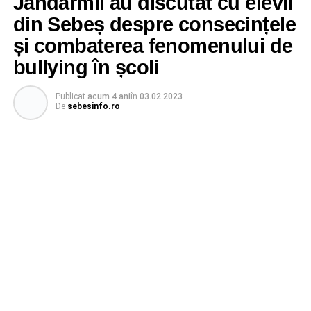
Jandarmii au discutat cu elevii
din Sebeș despre consecințele
și combaterea fenomenului de
bullying în școli
Publicat
acum 4 ani
în
03.02.2023
De
sebesinfo.ro