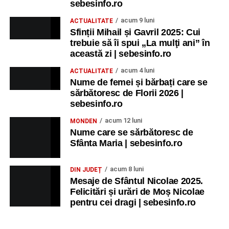
sebesinfo.ro
acum 9 luni
ACTUALITATE
Sfinții Mihail și Gavril 2025: Cui
trebuie să îi spui „La mulţi ani” în
această zi | sebesinfo.ro
acum 4 luni
ACTUALITATE
Nume de femei și bărbați care se
sărbătoresc de Florii 2026 |
sebesinfo.ro
acum 12 luni
MONDEN
Nume care se sărbătoresc de
Sfânta Maria | sebesinfo.ro
acum 8 luni
DIN JUDEȚ
Mesaje de Sfântul Nicolae 2025.
Felicitări și urări de Moș Nicolae
pentru cei dragi | sebesinfo.ro