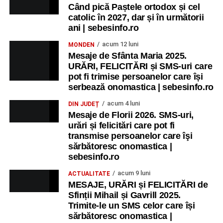
Când pică Paștele ortodox și cel
catolic în 2027, dar și în următorii
ani | sebesinfo.ro
acum 12 luni
MONDEN
Mesaje de Sfânta Maria 2025.
URĂRI, FELICITĂRI și SMS-uri care
pot fi trimise persoanelor care își
serbează onomastica | sebesinfo.ro
acum 4 luni
DIN JUDEȚ
Mesaje de Florii 2026. SMS-uri,
urări și felicitări care pot fi
transmise persoanelor care îşi
sărbătoresc onomastica |
sebesinfo.ro
acum 9 luni
ACTUALITATE
MESAJE, URĂRI și FELICITĂRI de
Sfinții Mihail și Gavrill 2025.
Trimite-le un SMS celor care își
sărbătoresc onomastica |