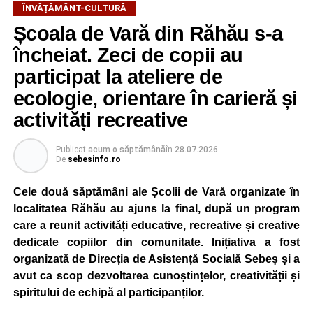
ÎNVĂȚĂMÂNT-CULTURĂ
Școala de Vară din Răhău s-a
încheiat. Zeci de copii au
participat la ateliere de
ecologie, orientare în carieră și
activități recreative
Publicat
acum o săptămână
în
28.07.2026
De
sebesinfo.ro
Cele două săptămâni ale Școlii de Vară organizate în
localitatea Răhău au ajuns la final, după un program
care a reunit activități educative, recreative și creative
dedicate copiilor din comunitate. Inițiativa a fost
organizată de Direcția de Asistență Socială Sebeș și a
avut ca scop dezvoltarea cunoștințelor, creativității și
spiritului de echipă al participanților.