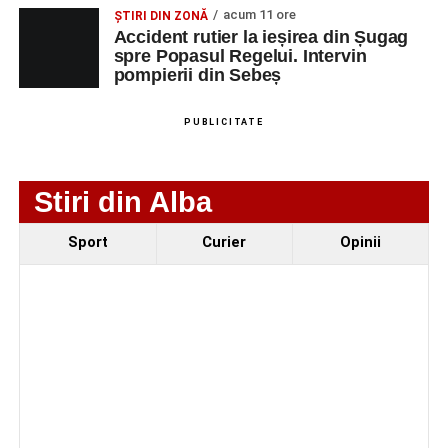
Accident rutier la ieșirea din Șugag spre Popasul
acum 11 ore
ȘTIRI DIN ZONĂ
Regelui. Intervin pompierii din Sebeș
Accident rutier la ieșirea din Șugag
spre Popasul Regelui. Intervin
Biciclist de 70 de ani, rănit într-un accident rutier
pompierii din Sebeș
produs pe strada Dorobanți din Sebeș
PUBLICITATE
Stiri din Alba
Sport
Curier
Opinii