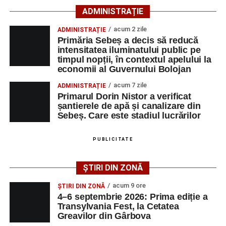
Ultimele știri din Sebeș
organizează și se desfășoară în conformitate cu
ADMINISTRAȚIE
prevederile Metodologiei-cadru de organizare şi
4–6 septembrie 2026: Prima ediție a Transylvania
acum 2 zile
desfăşurare a competiţiilor şcolare, aprobată prin Ordinul
ADMINISTRAȚIE
Fest, la Cetatea Greavilor din Gârbova
Primăria Sebeș a decis să reducă
ministrului educaţiei, cercetării, tineretului şi sportului nr.
intensitatea iluminatului public pe
3035/2012, cu modificările și completările ulterioare și
Accident rutier la ieșirea din Șugag spre Popasul
timpul nopții, în contextul apelului la
este inclus în lista olimpiadelor și concursurilor școlare
Regelui. Intervin pompierii din Sebeș
economii al Guvernului Bolojan
organizate și finanțate de Ministerul Educației.
Biciclist de 70 de ani, rănit într-un accident rutier
acum 7 zile
ADMINISTRAȚIE
Primarul Dorin Nistor a verificat
produs pe strada Dorobanți din Sebeș
șantierele de apă și canalizare din
Sebeș. Care este stadiul lucrărilor
Adaugă-ne ca sursă preferată
PUBLICITATE
Urmărește-ne pe Google News
ȘTIRI DIN ZONĂ
Ultimele știri din Sebeș
acum 9 ore
ȘTIRI DIN ZONĂ
4–6 septembrie 2026: Prima ediție a
4–6 septembrie 2026: Prima ediție a Transylvania
Transylvania Fest, la Cetatea
Fest, la Cetatea Greavilor din Gârbova
Greavilor din Gârbova