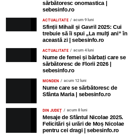
sărbătoresc onomastica |
sebesinfo.ro
acum 9 luni
ACTUALITATE
Sfinții Mihail și Gavril 2025: Cui
trebuie să îi spui „La mulţi ani” în
această zi | sebesinfo.ro
acum 4 luni
ACTUALITATE
Nume de femei și bărbați care se
sărbătoresc de Florii 2026 |
sebesinfo.ro
acum 12 luni
MONDEN
Nume care se sărbătoresc de
Sfânta Maria | sebesinfo.ro
acum 8 luni
DIN JUDEȚ
Mesaje de Sfântul Nicolae 2025.
Felicitări și urări de Moș Nicolae
pentru cei dragi | sebesinfo.ro