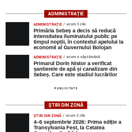
îngrijiri medicale de specialitate.
ADMINISTRAȚIE
Motociclistul a fost testat cu aparatul etilotest, rezultatul
fiind negativ.
acum 3 zile
ADMINISTRAȚIE
Primăria Sebeș a decis să reducă
Polițiștii continuă cercetările pentru stabilirea tuturor
intensitatea iluminatului public pe
împrejurărilor în care s-a produs accidentul, în cadrul unui
timpul nopții, în contextul apelului la
economii al Guvernului Bolojan
dosar penal întocmit pentru săvârșirea infracțiunii de
vătămare corporală din culpă.
acum o săptămână
ADMINISTRAȚIE
Primarul Dorin Nistor a verificat
șantierele de apă și canalizare din
Sebeș. Care este stadiul lucrărilor
Adaugă-ne ca sursă preferată
PUBLICITATE
Urmărește-ne pe Google News
ȘTIRI DIN ZONĂ
Ultimele știri din Sebeș
acum 2 zile
ȘTIRI DIN ZONĂ
4–6 septembrie 2026: Prima ediție a
O nouă viață salvată de pompierii din Sebeș. Un
Transylvania Fest, la Cetatea