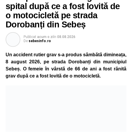
spital după ce a fost lovită de
„Pentru noi, fiecare viață contează!”
, au transmis
o motocicletă pe strada
reprezentanții ISU Alba.
Dorobanți din Sebeș
Publicat
acum o zi
în
08.08.2026
Adaugă-ne ca sursă preferată
De
sebesinfo.ro
Un accident rutier grav s-a produs sâmbătă dimineața,
Urmărește-ne pe Google News
8 august 2026, pe strada Dorobanți din municipiul
Sebeș. O femeie în vârstă de 66 de ani a fost rănită
Ultimele știri din Sebeș
grav după ce a fost lovită de o motocicletă.
O nouă viață salvată de pompierii din Sebeș. Un
cățel a fost scos în siguranță de sub o stivă de
bușteni
Femeie de 66 de ani, transportată în stare gravă la
spital după ce a fost lovită de o motocicletă pe
strada Dorobanți din Sebeș