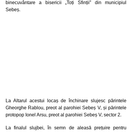
binecuvântare a bisericii „Toți Sfinții” din municipiul
Sebeș.
La Altarul acestui locaș de închinare slujesc părintele
Gheorghe Rablou, preot al parohiei Sebeș V, și părintele
protopop Ionel Arsu, preot al parohiei Sebeș V, sector 2.
La finalul slujbei, în semn de aleasă prețuire pentru