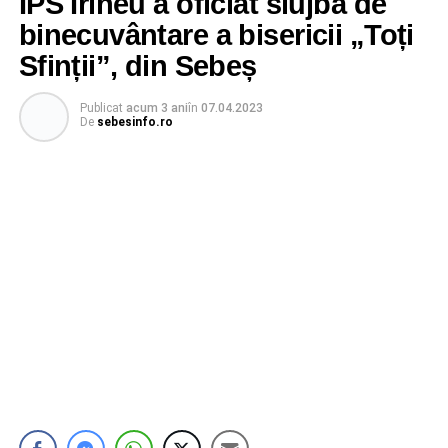
IPS Irineu a oficiat slujba de
binecuvântare a bisericii „Toți
Sfinții”, din Sebeș
Publicat
acum 3 ani
în
07.04.2023
De
sebesinfo.ro