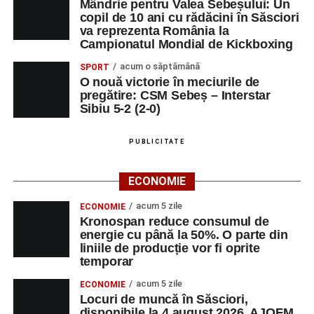
Mândrie pentru Valea Sebeșului: Un
copil de 10 ani cu rădăcini în Săsciori
va reprezenta România la
Campionatul Mondial de Kickboxing
acum o săptămână
SPORT
O nouă victorie în meciurile de
pregătire: CSM Sebeș – Interstar
Sibiu 5-2 (2-0)
PUBLICITATE
ECONOMIE
acum 5 zile
ECONOMIE
Kronospan reduce consumul de
energie cu până la 50%. O parte din
liniile de producție vor fi oprite
temporar
acum 5 zile
ECONOMIE
Locuri de muncă în Săsciori,
disponibile la 4 august 2026. AJOFM