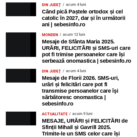
acum 4 luni
DIN JUDEȚ
Când pică Paștele ortodox și cel
catolic în 2027, dar și în următorii
ani | sebesinfo.ro
acum 12 luni
MONDEN
Mesaje de Sfânta Maria 2025.
URĂRI, FELICITĂRI și SMS-uri care
pot fi trimise persoanelor care își
serbează onomastica | sebesinfo.ro
acum 4 luni
DIN JUDEȚ
Mesaje de Florii 2026. SMS-uri,
urări și felicitări care pot fi
transmise persoanelor care îşi
sărbătoresc onomastica |
sebesinfo.ro
acum 9 luni
ACTUALITATE
MESAJE, URĂRI și FELICITĂRI de
Sfinții Mihail și Gavrill 2025.
Trimite-le un SMS celor care își