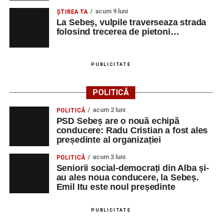
acum 9 luni
ŞTIREA TA
La Sebeș, vulpile traverseaza strada
folosind trecerea de pietoni…
PUBLICITATE
POLITICĂ
acum 2 luni
POLITICĂ
PSD Sebeș are o nouă echipă
conducere: Radu Cristian a fost ales
președinte al organizației
acum 3 luni
POLITICĂ
Seniorii social-democrați din Alba și-
au ales noua conducere, la Sebeș.
Emil Itu este noul președinte
PUBLICITATE