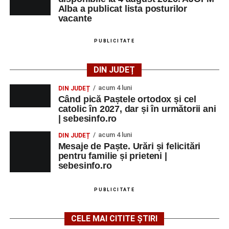
Alba a publicat lista posturilor
vacante
PUBLICITATE
DIN JUDEȚ
acum 4 luni
DIN JUDEȚ
Când pică Paștele ortodox și cel
catolic în 2027, dar și în următorii ani
| sebesinfo.ro
acum 4 luni
DIN JUDEȚ
Mesaje de Paște. Urări și felicitări
pentru familie și prieteni |
sebesinfo.ro
PUBLICITATE
CELE MAI CITITE ȘTIRI