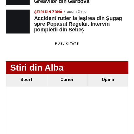
Greavilor din Gârbova
cățel a fost scos în siguranță de sub o stivă de
bușteni
acum 2 zile
ȘTIRI DIN ZONĂ
Accident rutier la ieșirea din Șugag
Femeie de 66 de ani, transportată în stare gravă la
spre Popasul Regelui. Intervin
spital după ce a fost lovită de o motocicletă pe
pompierii din Sebeș
strada Dorobanți din Sebeș
Accident pe strada Dorobanți din Sebeș: fermeie
PUBLICITATE
de 66 de ani rănită grav, după ce a fost lovită de o
motocicletă
Stiri din Alba
Sport
Curier
Opinii