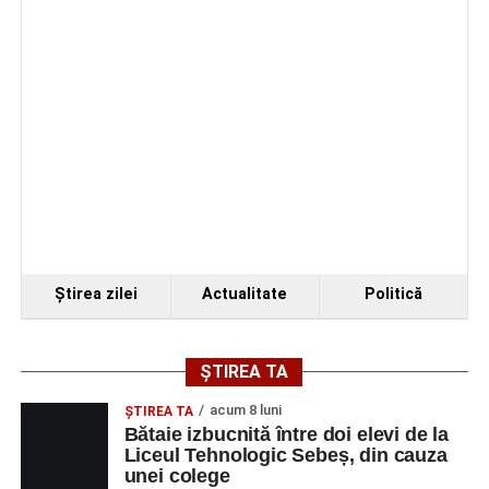
Ştirea zilei
Actualitate
Politică
ȘTIREA TA
acum 8 luni
ŞTIREA TA
Bătaie izbucnită între doi elevi de la
Liceul Tehnologic Sebeș, din cauza
unei colege