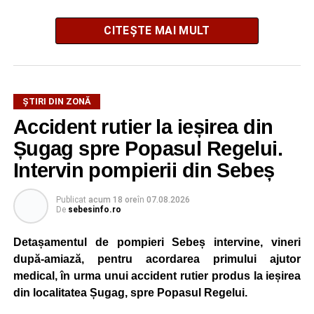
CITEȘTE MAI MULT
ȘTIRI DIN ZONĂ
Festivalul este organizat de
Asociația AGORA – Născuți
Accident rutier la ieșirea din
Liberi
, în parteneriat cu
Primăria Comunei Gârbova
și
Șugag spre Popasul Regelui.
Ordinul Cetății Mühlbach
, iar accesul publicului va fi
gratuit pe întreaga durată a manifestării.
Intervin pompierii din Sebeș
Cetatea Greavilor și zona centrală a comunei vor fi
Publicat
acum 18 ore
în
07.08.2026
De
sebesinfo.ro
transformate într-un spațiu dedicat Evului Mediu, unde
vizitatorii vor putea asista la demonstrații de luptă, turniruri
Detașamentul de pompieri Sebeș intervine, vineri
cavalerești, parade medievale, dansuri săsești și ateliere
după-amiază, pentru acordarea primului ajutor
interactive de meșteșuguri. Programul va fi completat de
medical, în urma unui accident rutier produs la ieșirea
concerte, recitaluri susținute de artiști locali și petreceri cu
din localitatea Șugag, spre Popasul Regelui.
DJ organizate în fiecare seară.