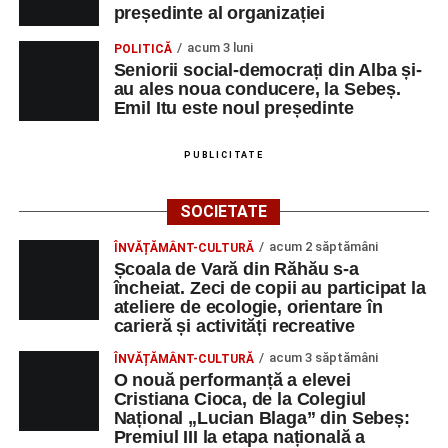
președinte al organizației
acum 3 luni
POLITICĂ
Seniorii social-democrați din Alba și-
au ales noua conducere, la Sebeș.
Emil Itu este noul președinte
PUBLICITATE
SOCIETATE
acum 2 săptămâni
ÎNVĂȚĂMÂNT-CULTURĂ
Școala de Vară din Răhău s-a
încheiat. Zeci de copii au participat la
ateliere de ecologie, orientare în
carieră și activități recreative
acum 3 săptămâni
ÎNVĂȚĂMÂNT-CULTURĂ
O nouă performanță a elevei
Cristiana Cioca, de la Colegiul
Național „Lucian Blaga” din Sebeș:
Premiul III la etapa națională a