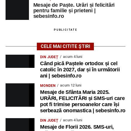
Mesaje de Paște. Urări și felicitări
pentru familie și prieteni |
sebesinfo.ro
PUBLICITATE
CELE MAI CITITE ȘTIRI
acum 4 luni
DIN JUDEȚ
Când pică Paștele ortodox și cel
catolic în 2027, dar și în următorii
ani | sebesinfo.ro
acum 12 luni
MONDEN
Mesaje de Sfânta Maria 2025.
URĂRI, FELICITĂRI și SMS-uri care
pot fi trimise persoanelor care își
serbează onomastica | sebesinfo.ro
acum 4 luni
DIN JUDEȚ
Mesaje de Florii 2026. SMS-uri,