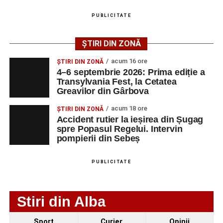
PUBLICITATE
Adaugă-ne ca sursă preferată
ȘTIRI DIN ZONĂ
Urmărește-ne pe Google News
acum 16 ore
ȘTIRI DIN ZONĂ
4–6 septembrie 2026: Prima ediție a
Transylvania Fest, la Cetatea
Ultimele știri din Sebeș
Greavilor din Gârbova
4–6 septembrie 2026: Prima ediție a Transylvania
acum 18 ore
ȘTIRI DIN ZONĂ
Fest, la Cetatea Greavilor din Gârbova
Accident rutier la ieșirea din Șugag
spre Popasul Regelui. Intervin
Accident rutier la ieșirea din Șugag spre Popasul
pompierii din Sebeș
Regelui. Intervin pompierii din Sebeș
Biciclist de 70 de ani, rănit într-un accident rutier
PUBLICITATE
produs pe strada Dorobanți din Sebeș
Stiri din Alba
Sport
Curier
Opinii