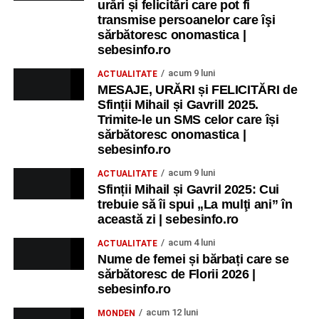
urări și felicitări care pot fi
transmise persoanelor care îşi
sărbătoresc onomastica |
sebesinfo.ro
acum 9 luni
ACTUALITATE
MESAJE, URĂRI și FELICITĂRI de
Sfinții Mihail și Gavrill 2025.
Trimite-le un SMS celor care își
sărbătoresc onomastica |
sebesinfo.ro
acum 9 luni
ACTUALITATE
Sfinții Mihail și Gavril 2025: Cui
trebuie să îi spui „La mulţi ani” în
această zi | sebesinfo.ro
acum 4 luni
ACTUALITATE
Nume de femei și bărbați care se
sărbătoresc de Florii 2026 |
sebesinfo.ro
acum 12 luni
MONDEN