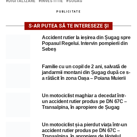
DIGITALIZARE
INVESTITIE
SUGAG
PUBLICITATE
S-AR PUTEA SĂ TE INTERESEZE ȘI
Accident rutier la ieșirea din Șugag spre
Popasul Regelui. Intervin pompierii din
Sebeș
Familie cu un copil de 2 ani, salvată de
jandarmii montani din Șugag după ce s-
a rătăcit în zona Oașa – Poiana Muierii
Un motociclist maghiar a decedat într-
un accident rutier produs pe DN 67C –
Transalpina, în apropiere de Șugag
Un motociclist și-a pierdut viața într-un
accident rutier produs pe DN 67C –
Transalpina, în apropiere de Hotelul