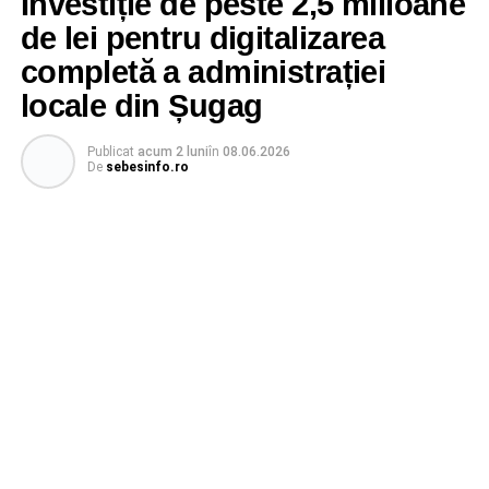
Investiție de peste 2,5 milioane
de lei pentru digitalizarea
completă a administrației
locale din Șugag
Publicat
acum 2 luni
în
08.06.2026
De
sebesinfo.ro