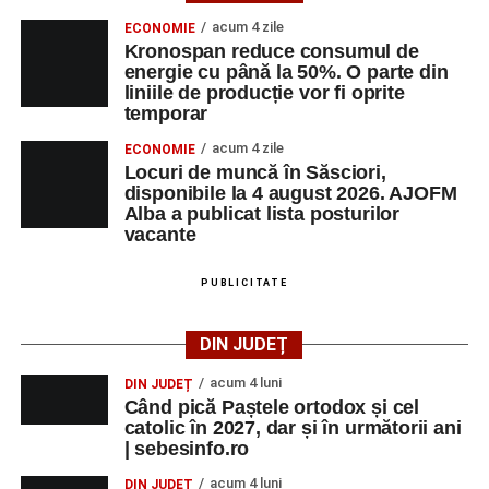
acum 4 zile
ECONOMIE
Kronospan reduce consumul de
energie cu până la 50%. O parte din
liniile de producție vor fi oprite
temporar
acum 4 zile
ECONOMIE
Locuri de muncă în Săsciori,
disponibile la 4 august 2026. AJOFM
Alba a publicat lista posturilor
vacante
PUBLICITATE
DIN JUDEȚ
acum 4 luni
DIN JUDEȚ
Când pică Paștele ortodox și cel
catolic în 2027, dar și în următorii ani
| sebesinfo.ro
acum 4 luni
DIN JUDEȚ