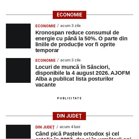
ECONOMIE
acum 3 zile
ECONOMIE
Kronospan reduce consumul de
energie cu până la 50%. O parte din
liniile de producție vor fi oprite
temporar
acum 3 zile
ECONOMIE
Locuri de muncă în Săsciori,
disponibile la 4 august 2026. AJOFM
Alba a publicat lista posturilor
vacante
PUBLICITATE
DIN JUDEȚ
acum 4 luni
DIN JUDEȚ
Când pică Paștele ortodox și cel