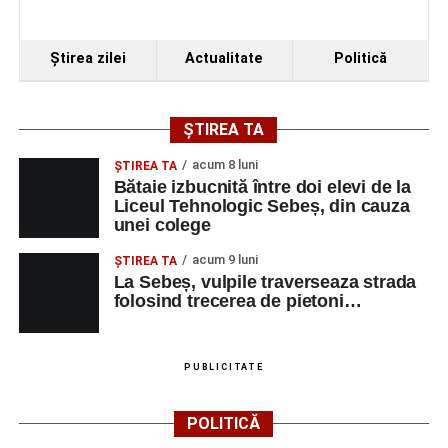
Ştirea zilei
Actualitate
Politică
ȘTIREA TA
acum 8 luni
ŞTIREA TA
Bătaie izbucnită între doi elevi de la
Liceul Tehnologic Sebeș, din cauza
unei colege
acum 9 luni
ŞTIREA TA
La Sebeș, vulpile traverseaza strada
folosind trecerea de pietoni…
PUBLICITATE
POLITICĂ