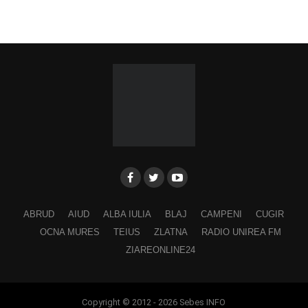
ABRUD
AIUD
ALBA IULIA
BLAJ
CAMPENI
CUGIR
OCNA MURES
TEIUS
ZLATNA
RADIO UNIREA FM
ZIAREONLINE24
Copyright © 2012 - 2026 Sebes INFO