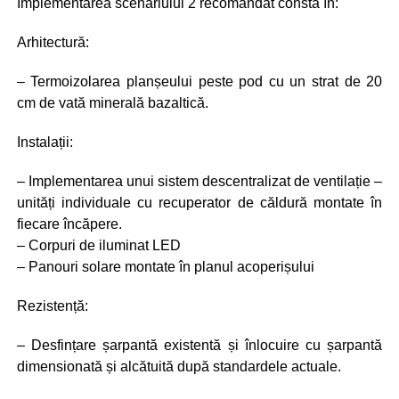
Implementarea scenariului 2 recomandat constă în:
Arhitectură:
– Termoizolarea planșeului peste pod cu un strat de 20
cm de vată minerală bazaltică.
Instalații:
– Implementarea unui sistem descentralizat de ventilație –
unități individuale cu recuperator de căldură montate în
fiecare încăpere.
– Corpuri de iluminat LED
– Panouri solare montate în planul acoperișului
Rezistență:
– Desfințare șarpantă existentă și înlocuire cu șarpantă
dimensionată și alcătuită după standardele actuale.