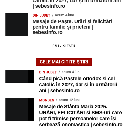
catolic în 2027, dar și în următorii ani
| sebesinfo.ro
acum 4 luni
DIN JUDEȚ
Mesaje de Paște. Urări și felicitări
pentru familie și prieteni |
sebesinfo.ro
PUBLICITATE
CELE MAI CITITE ȘTIRI
acum 4 luni
DIN JUDEȚ
Când pică Paștele ortodox și cel
catolic în 2027, dar și în următorii
ani | sebesinfo.ro
acum 12 luni
MONDEN
Mesaje de Sfânta Maria 2025.
URĂRI, FELICITĂRI și SMS-uri care
pot fi trimise persoanelor care își
serbează onomastica | sebesinfo.ro