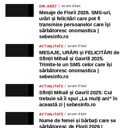
acum 4 luni
DIN JUDEȚ
Mesaje de Florii 2026. SMS-uri,
urări și felicitări care pot fi
transmise persoanelor care îşi
sărbătoresc onomastica |
sebesinfo.ro
acum 9 luni
ACTUALITATE
MESAJE, URĂRI și FELICITĂRI de
Sfinții Mihail și Gavrill 2025.
Trimite-le un SMS celor care își
sărbătoresc onomastica |
sebesinfo.ro
acum 9 luni
ACTUALITATE
Sfinții Mihail și Gavril 2025: Cui
trebuie să îi spui „La mulţi ani” în
această zi | sebesinfo.ro
acum 4 luni
ACTUALITATE
Nume de femei și bărbați care se
sărbătoresc de Florii 2026 |