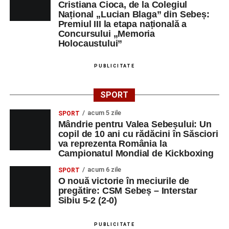
Cristiana Cioca, de la Colegiul
Național „Lucian Blaga” din Sebeș:
Premiul III la etapa națională a
Concursului „Memoria
Holocaustului”
PUBLICITATE
SPORT
acum 5 zile
SPORT
Mândrie pentru Valea Sebeșului: Un
copil de 10 ani cu rădăcini în Săsciori
va reprezenta România la
Campionatul Mondial de Kickboxing
acum 6 zile
SPORT
O nouă victorie în meciurile de
pregătire: CSM Sebeș – Interstar
Sibiu 5-2 (2-0)
PUBLICITATE