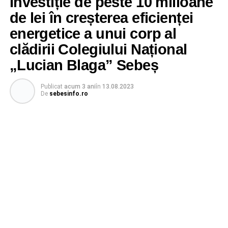
Investiție de peste 10 milioane
de lei în creșterea eficienței
energetice a unui corp al
clădirii Colegiului Național
„Lucian Blaga” Sebeș
Publicat
acum 3 ani
în
13.08.2023
De
sebesinfo.ro