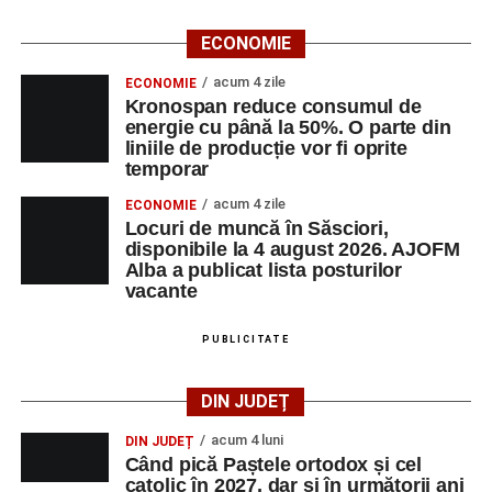
ECONOMIE
acum 4 zile
ECONOMIE
Kronospan reduce consumul de
energie cu până la 50%. O parte din
liniile de producție vor fi oprite
temporar
acum 4 zile
ECONOMIE
Locuri de muncă în Săsciori,
disponibile la 4 august 2026. AJOFM
Alba a publicat lista posturilor
vacante
PUBLICITATE
DIN JUDEȚ
acum 4 luni
DIN JUDEȚ
Când pică Paștele ortodox și cel
catolic în 2027, dar și în următorii ani