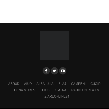
ABRUD
AIUD
ALBA IULIA
BLAJ
CAMPENI
CUGIR
OCNA MURES
TEIUS
ZLATNA
RADIO UNIREA FM
ZIAREONLINE24