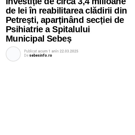
Investiție de circa 3,4 milioane
de lei în reabilitarea clădirii din
Petrești, aparținând secției de
Psihiatrie a Spitalului
Municipal Sebeș
Publicat
acum 1 an
în
22.03.2025
De
sebesinfo.ro