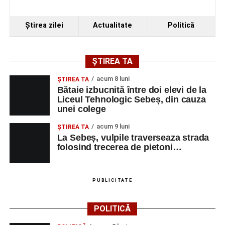
Ştirea zilei
Actualitate
Politică
ȘTIREA TA
acum 8 luni
ŞTIREA TA
Bătaie izbucnită între doi elevi de la
Liceul Tehnologic Sebeș, din cauza
unei colege
acum 9 luni
ŞTIREA TA
La Sebeș, vulpile traverseaza strada
folosind trecerea de pietoni…
PUBLICITATE
POLITICĂ