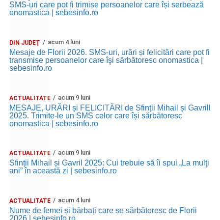
SMS-uri care pot fi trimise persoanelor care își serbează
onomastica | sebesinfo.ro
acum 4 luni
DIN JUDEȚ
Mesaje de Florii 2026. SMS-uri, urări și felicitări care pot fi
transmise persoanelor care îşi sărbătoresc onomastica |
sebesinfo.ro
acum 9 luni
ACTUALITATE
MESAJE, URĂRI și FELICITĂRI de Sfinții Mihail și Gavrill
2025. Trimite-le un SMS celor care își sărbătoresc
onomastica | sebesinfo.ro
acum 9 luni
ACTUALITATE
Sfinții Mihail și Gavril 2025: Cui trebuie să îi spui „La mulţi
ani” în această zi | sebesinfo.ro
acum 4 luni
ACTUALITATE
Nume de femei și bărbați care se sărbătoresc de Florii
2026 | sebesinfo.ro