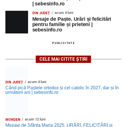
| sebesinfo.ro
acum 4 luni
DIN JUDEȚ
Mesaje de Paște. Urări și felicitări
pentru familie și prieteni |
sebesinfo.ro
PUBLICITATE
CELE MAI CITITE ȘTIRI
acum 4 luni
DIN JUDEȚ
Când pică Paștele ortodox și cel catolic în 2027, dar și în
următorii ani | sebesinfo.ro
acum 12 luni
MONDEN
Mesaje de Sfânta Maria 2025. URĂRI, FELICITĂRI și