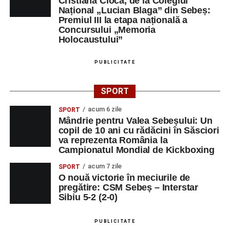
Cristiana Cioca, de la Colegiul
Național „Lucian Blaga” din Sebeș:
Premiul III la etapa națională a
Concursului „Memoria
Holocaustului”
PUBLICITATE
SPORT
acum 6 zile
SPORT
Mândrie pentru Valea Sebeșului: Un
copil de 10 ani cu rădăcini în Săsciori
va reprezenta România la
Campionatul Mondial de Kickboxing
acum 7 zile
SPORT
O nouă victorie în meciurile de
pregătire: CSM Sebeș – Interstar
Sibiu 5-2 (2-0)
PUBLICITATE