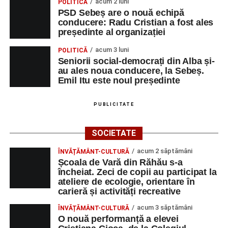
acum 2 luni
POLITICĂ
PSD Sebeș are o nouă echipă
conducere: Radu Cristian a fost ales
președinte al organizației
acum 3 luni
POLITICĂ
Seniorii social-democrați din Alba și-
au ales noua conducere, la Sebeș.
Emil Itu este noul președinte
PUBLICITATE
SOCIETATE
acum 2 săptămâni
ÎNVĂȚĂMÂNT-CULTURĂ
Școala de Vară din Răhău s-a
încheiat. Zeci de copii au participat la
ateliere de ecologie, orientare în
carieră și activități recreative
acum 3 săptămâni
ÎNVĂȚĂMÂNT-CULTURĂ
O nouă performanță a elevei