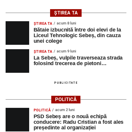
ȘTIREA TA
acum 8 luni
ŞTIREA TA
Bătaie izbucnită între doi elevi de la
Liceul Tehnologic Sebeș, din cauza
unei colege
acum 9 luni
ŞTIREA TA
La Sebeș, vulpile traverseaza strada
folosind trecerea de pietoni…
PUBLICITATE
POLITICĂ
acum 2 luni
POLITICĂ
PSD Sebeș are o nouă echipă
conducere: Radu Cristian a fost ales
președinte al organizației