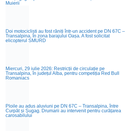
Muierii
Doi motocicliști au fost răniți într-un accident pe DN 67C –
Transalpina, în zona barajului Oașa. A fost solicitat
elicopterul SMURD
Miercuri, 29 iulie 2026: Restricții de circulație pe
Transalpina, în județul Alba, pentru competiția Red Bull
Romaniacs
Ploile au adus aluviuni pe DN 67C – Transalpina, între
Curpăt și Șugag. Drumarii au intervenit pentru curățarea
carosabilului