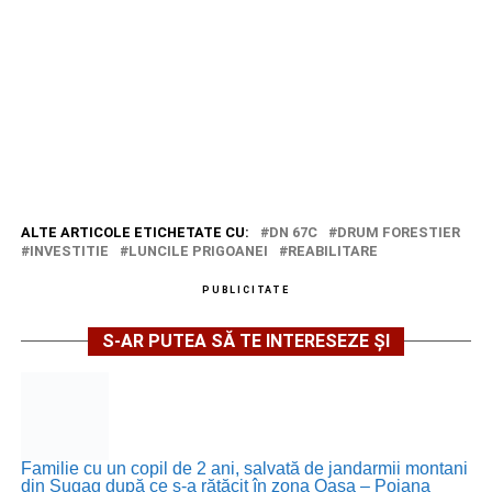
ALTE ARTICOLE ETICHETATE CU:
DN 67C
DRUM FORESTIER
INVESTITIE
LUNCILE PRIGOANEI
REABILITARE
PUBLICITATE
S-AR PUTEA SĂ TE INTERESEZE ȘI
Familie cu un copil de 2 ani, salvată de jandarmii montani
din Șugag după ce s-a rătăcit în zona Oașa – Poiana