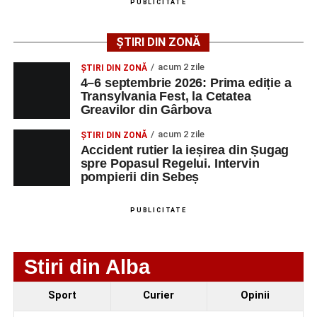
PUBLICITATE
de 66 de ani rănită grav, după ce a fost lovită de o
motocicletă
ȘTIRI DIN ZONĂ
Adaugă-ne ca sursă preferată
acum 2 zile
ȘTIRI DIN ZONĂ
4–6 septembrie 2026: Prima ediție a
Urmărește-ne pe Google News
Facebook
Messenger
WhatsApp
Twitter/X
Email
Transylvania Fest, la Cetatea
Greavilor din Gârbova
Ultimele știri din Sebeș
acum 2 zile
ȘTIRI DIN ZONĂ
Accident rutier la ieșirea din Șugag
O nouă viață salvată de pompierii din Sebeș. Un
spre Popasul Regelui. Intervin
cățel a fost scos în siguranță de sub o stivă de
pompierii din Sebeș
bușteni
PUBLICITATE
Femeie de 66 de ani, transportată în stare gravă la
spital după ce a fost lovită de o motocicletă pe
strada Dorobanți din Sebeș
Stiri din Alba
Accident pe strada Dorobanți din Sebeș: fermeie
de 66 de ani rănită grav, după ce a fost lovită de o
Sport
Curier
Opinii
motocicletă