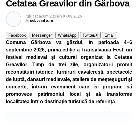
Cetatea Greavilor din Gârbova
Publicat
acum 2 zile
în
07.08.2026
De
sebesinfo.ro
Facebook
Messenger
WhatsApp
Twitter/X
Email
Comuna Gârbova va găzdui, în perioada 4–6
septembrie 2026, prima ediție a Transylvania Fest, un
festival medieval și cultural organizat la Cetatea
Greavilor. Timp de trei zile, organizatorii promit
reconstituiri istorice, turniruri cavalerești, spectacole
de luptă, dansuri medievale, ateliere de meșteșuguri și
concerte, într-un eveniment care își propune să
promoveze patrimoniul local și să transforme
localitatea într-o destinație turistică de referință.