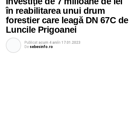
Investiție de 7 milioane de lei
în reabilitarea unui drum
forestier care leagă DN 67C de
Luncile Prigoanei
Publicat
acum 4 ani
în
17.01.2023
De
sebesinfo.ro