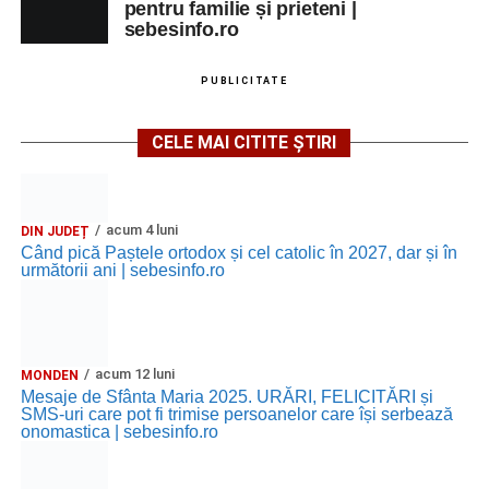
pentru familie și prieteni |
sebesinfo.ro
PUBLICITATE
CELE MAI CITITE ȘTIRI
acum 4 luni
DIN JUDEȚ
Când pică Paștele ortodox și cel catolic în 2027, dar și în
următorii ani | sebesinfo.ro
acum 12 luni
MONDEN
Mesaje de Sfânta Maria 2025. URĂRI, FELICITĂRI și
SMS-uri care pot fi trimise persoanelor care își serbează
onomastica | sebesinfo.ro