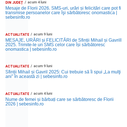
acum 4 luni
DIN JUDEȚ
Mesaje de Florii 2026. SMS-uri, urări și felicitări care pot fi
transmise persoanelor care îşi sărbătoresc onomastica |
sebesinfo.ro
acum 9 luni
ACTUALITATE
MESAJE, URĂRI și FELICITĂRI de Sfinții Mihail și Gavrill
2025. Trimite-le un SMS celor care își sărbătoresc
onomastica | sebesinfo.ro
acum 9 luni
ACTUALITATE
Sfinții Mihail și Gavril 2025: Cui trebuie să îi spui „La mulţi
ani” în această zi | sebesinfo.ro
acum 4 luni
ACTUALITATE
Nume de femei și bărbați care se sărbătoresc de Florii
2026 | sebesinfo.ro