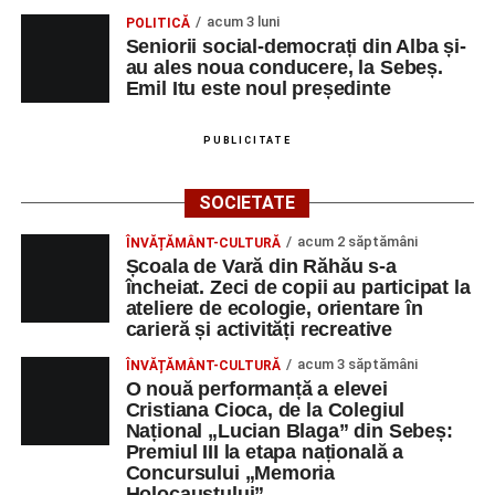
acum 3 luni
POLITICĂ
Seniorii social-democrați din Alba și-
au ales noua conducere, la Sebeș.
Emil Itu este noul președinte
PUBLICITATE
SOCIETATE
acum 2 săptămâni
ÎNVĂȚĂMÂNT-CULTURĂ
Școala de Vară din Răhău s-a
încheiat. Zeci de copii au participat la
ateliere de ecologie, orientare în
carieră și activități recreative
acum 3 săptămâni
ÎNVĂȚĂMÂNT-CULTURĂ
O nouă performanță a elevei
Cristiana Cioca, de la Colegiul
Național „Lucian Blaga” din Sebeș:
Premiul III la etapa națională a
Concursului „Memoria
Holocaustului”