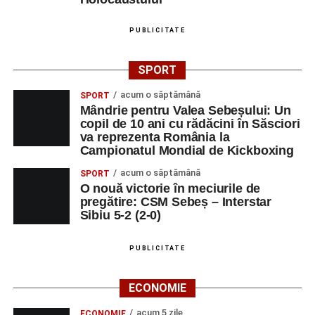
PUBLICITATE
SPORT
acum o săptămână
SPORT
Mândrie pentru Valea Sebeșului: Un
copil de 10 ani cu rădăcini în Săsciori
va reprezenta România la
Campionatul Mondial de Kickboxing
acum o săptămână
SPORT
O nouă victorie în meciurile de
pregătire: CSM Sebeș – Interstar
Sibiu 5-2 (2-0)
PUBLICITATE
ECONOMIE
acum 5 zile
ECONOMIE