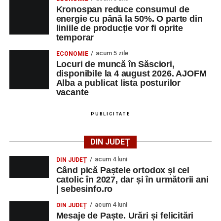
Kronospan reduce consumul de
energie cu până la 50%. O parte din
liniile de producție vor fi oprite
temporar
acum 5 zile
ECONOMIE
Locuri de muncă în Săsciori,
disponibile la 4 august 2026. AJOFM
Alba a publicat lista posturilor
vacante
PUBLICITATE
DIN JUDEȚ
acum 4 luni
DIN JUDEȚ
Când pică Paștele ortodox și cel
catolic în 2027, dar și în următorii ani
| sebesinfo.ro
acum 4 luni
DIN JUDEȚ
Mesaje de Paște. Urări și felicitări