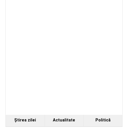
Facebook
Messenger
WhatsApp
Twitter/X
Email
Ştirea zilei
Actualitate
Politică