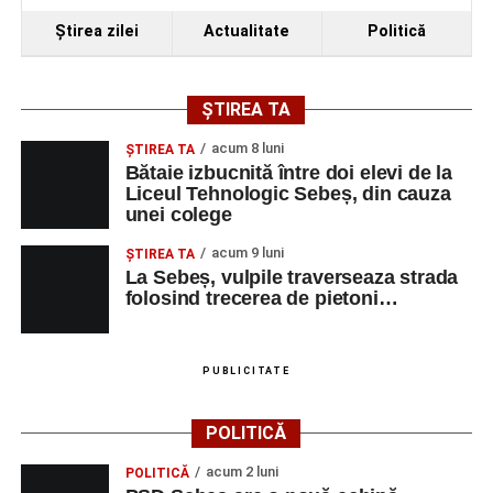
Ştirea zilei
Actualitate
Politică
ȘTIREA TA
acum 8 luni
ŞTIREA TA
Bătaie izbucnită între doi elevi de la
Liceul Tehnologic Sebeș, din cauza
unei colege
acum 9 luni
ŞTIREA TA
La Sebeș, vulpile traverseaza strada
folosind trecerea de pietoni…
PUBLICITATE
POLITICĂ
acum 2 luni
POLITICĂ