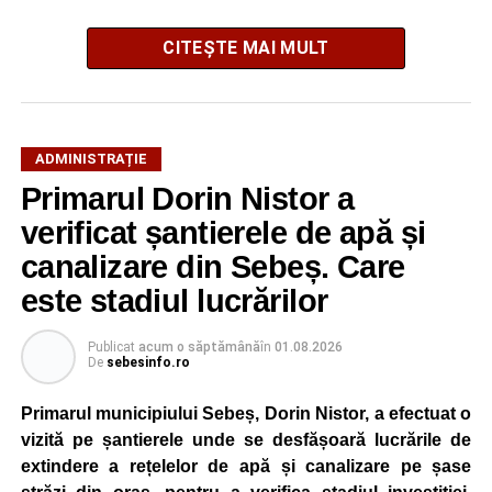
CITEȘTE MAI MULT
Potrivit autorităților locale, sistemul de iluminat public este
ADMINISTRAȚIE
gestionat printr-un program automatizat de telegestiune,
Primarul Dorin Nistor a
care reglează intensitatea luminii în funcție de orele
verificat șantierele de apă și
exacte de apus și răsărit ale soarelui. Chiar dacă nivelul
de iluminare va fi redus în anumite intervale, iluminatul
canalizare din Sebeș. Care
stradal va rămâne funcțional pe întreaga durată a nopții.
este stadiul lucrărilor
Reprezentanții Primăriei Sebeș precizează că măsura nu
Publicat
acum o săptămână
în
01.08.2026
va afecta siguranța traficului rutier și pietonal, iar
De
sebesinfo.ro
vizibilitatea pe străzile municipiului va fi menținută la un
nivel corespunzător.
Primarul municipiului Sebeș, Dorin Nistor, a efectuat o
vizită pe șantierele unde se desfășoară lucrările de
Administrația locală subliniază că decizia are caracter
extindere a rețelelor de apă și canalizare pe șase
temporar și este adoptată în contextul actualei situații