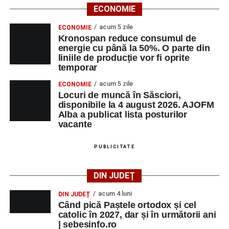
ECONOMIE
acum 5 zile
ECONOMIE
Kronospan reduce consumul de
energie cu până la 50%. O parte din
liniile de producție vor fi oprite
temporar
acum 5 zile
ECONOMIE
Locuri de muncă în Săsciori,
disponibile la 4 august 2026. AJOFM
Alba a publicat lista posturilor
vacante
PUBLICITATE
DIN JUDEȚ
acum 4 luni
DIN JUDEȚ
Când pică Paștele ortodox și cel
catolic în 2027, dar și în următorii ani
| sebesinfo.ro