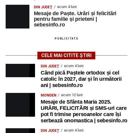
acum 4 luni
DIN JUDEȚ
Mesaje de Paște. Urări și felicitări
pentru familie și prieteni |
sebesinfo.ro
PUBLICITATE
CELE MAI CITITE ȘTIRI
acum 4 luni
DIN JUDEȚ
Când pică Paștele ortodox și cel
catolic în 2027, dar și în următorii
ani | sebesinfo.ro
acum 12 luni
MONDEN
Mesaje de Sfânta Maria 2025.
URĂRI, FELICITĂRI și SMS-uri care
pot fi trimise persoanelor care își
serbează onomastica | sebesinfo.ro
acum 4 luni
DIN JUDEȚ