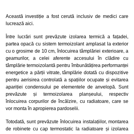
Această investiție a fost cerută inclusiv de medici care
lucrează aici.
Între lucrări sunt prevăzute izolarea termică a fațadei,
partea opacă cu sistem termoizolant amplasat la exterior
cu o grosime de 10 cm, înlocuirea tâmplăriei exterioare, a
geamurilor, a celei aferente accesului în clădire cu
tâmplărie termoizolantă pentru îmbunătățirea performanței
energetice a părții vitrate, tâmplărie dotată cu dispozitive
pentru aerisirea controlată a spațiilor ocupate și evitarea
apariției condensului pe elementele de anvelopă. Sunt
prevăzute și termoizolarea planșeului, respectiv
înlocuirea corpurilor de încălzire, cu radiatoare, care se
vor monta în apropierea pardoselii.
Totodată, sunt prevăzute înlocuirea instalațiilor, montarea
de robinete cu cap termostatic la radiatoare și izolarea