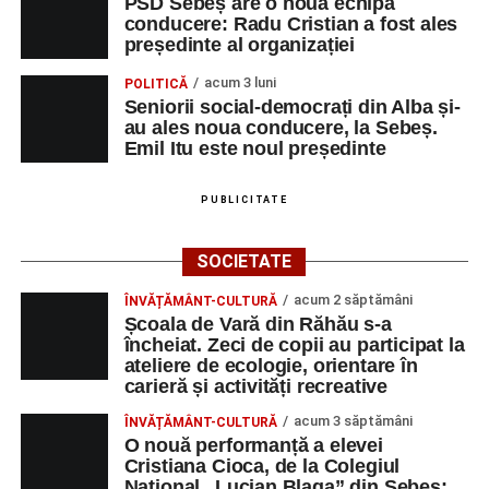
PSD Sebeș are o nouă echipă
conducere: Radu Cristian a fost ales
președinte al organizației
acum 3 luni
POLITICĂ
Seniorii social-democrați din Alba și-
au ales noua conducere, la Sebeș.
Emil Itu este noul președinte
PUBLICITATE
SOCIETATE
acum 2 săptămâni
ÎNVĂȚĂMÂNT-CULTURĂ
Școala de Vară din Răhău s-a
încheiat. Zeci de copii au participat la
ateliere de ecologie, orientare în
carieră și activități recreative
acum 3 săptămâni
ÎNVĂȚĂMÂNT-CULTURĂ
O nouă performanță a elevei
Cristiana Cioca, de la Colegiul
Național „Lucian Blaga” din Sebeș: