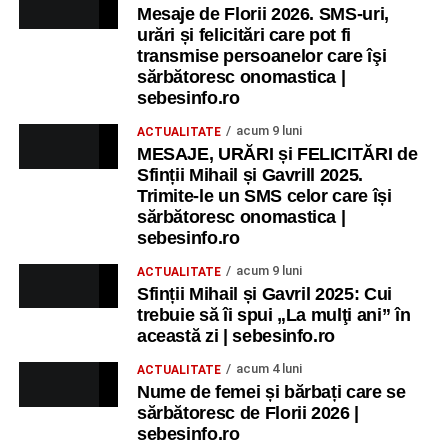
Mesaje de Florii 2026. SMS-uri,
urări și felicitări care pot fi
transmise persoanelor care îşi
sărbătoresc onomastica |
sebesinfo.ro
acum 9 luni
ACTUALITATE
MESAJE, URĂRI și FELICITĂRI de
Sfinții Mihail și Gavrill 2025.
Trimite-le un SMS celor care își
sărbătoresc onomastica |
sebesinfo.ro
acum 9 luni
ACTUALITATE
Sfinții Mihail și Gavril 2025: Cui
trebuie să îi spui „La mulţi ani” în
această zi | sebesinfo.ro
acum 4 luni
ACTUALITATE
Nume de femei și bărbați care se
sărbătoresc de Florii 2026 |
sebesinfo.ro