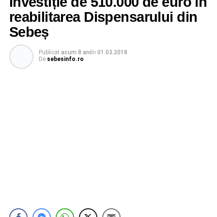
Investiție de 510.000 de euro în
reabilitarea Dispensarului din
Sebeș
Publicat
acum 8 ani
în
01.03.2018
De
sebesinfo.ro