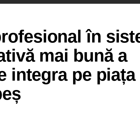
rofesional în sis
nativă mai bună a
se integra pe piața
beș