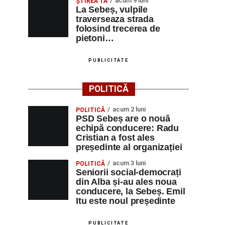
acum 9 luni
ŞTIREA TA
La Sebeș, vulpile
traverseaza strada
folosind trecerea de
pietoni…
PUBLICITATE
POLITICĂ
acum 2 luni
POLITICĂ
PSD Sebeș are o nouă
echipă conducere: Radu
Cristian a fost ales
președinte al organizației
acum 3 luni
POLITICĂ
Seniorii social-democrați
din Alba și-au ales noua
conducere, la Sebeș. Emil
Itu este noul președinte
PUBLICITATE