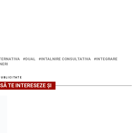
TERNATIVA
DUAL
INTALNIRE CONSULTATIVA
INTEGRARE
NERI
PUBLICITATE
SĂ TE INTERESEZE ȘI