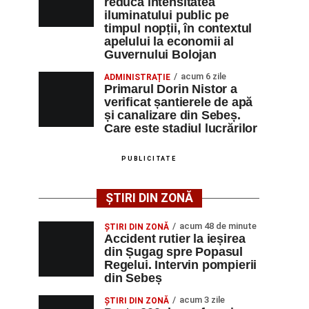
reducă intensitatea
iluminatului public pe
timpul nopții, în contextul
apelului la economii al
Guvernului Bolojan
acum 6 zile
ADMINISTRAȚIE
Primarul Dorin Nistor a
verificat șantierele de apă
și canalizare din Sebeș.
Care este stadiul lucrărilor
PUBLICITATE
ȘTIRI DIN ZONĂ
acum 48 de minute
ȘTIRI DIN ZONĂ
Accident rutier la ieșirea
din Șugag spre Popasul
Regelui. Intervin pompierii
din Sebeș
acum 3 zile
ȘTIRI DIN ZONĂ