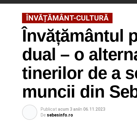
ÎNVĂȚĂMÂNT-CULTURĂ
Învățământul p
dual – o alter
tinerilor de a 
muncii din Se
Publicat
acum 3 ani
în
06.11.2023
De
sebesinfo.ro