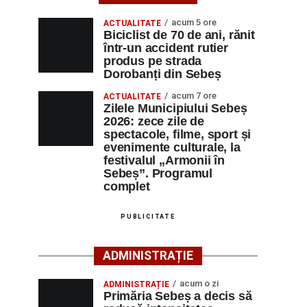
acum 5 ore
ACTUALITATE
Biciclist de 70 de ani, rănit
într-un accident rutier
produs pe strada
Dorobanți din Sebeș
acum 7 ore
ACTUALITATE
Zilele Municipiului Sebeș
2026: zece zile de
spectacole, filme, sport și
evenimente culturale, la
festivalul „Armonii în
Sebeș”. Programul
complet
PUBLICITATE
ADMINISTRAȚIE
acum o zi
ADMINISTRAȚIE
Primăria Sebeș a decis să