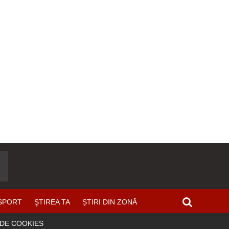
SPORT
ŞTIREA TA
ȘTIRI DIN ZONĂ
 DE COOKIES