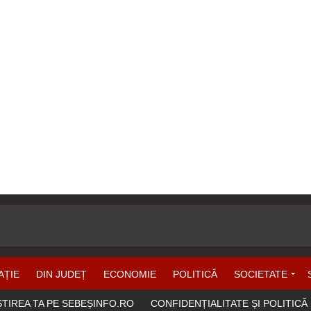
AȚIE
DIN JUDEȚ
ECONOMIE
POLITICĂ
SOCIETATE
ȘTIREA TA PE SEBEȘINFO.RO
CONFIDENȚIALITATE ȘI POLITICĂ