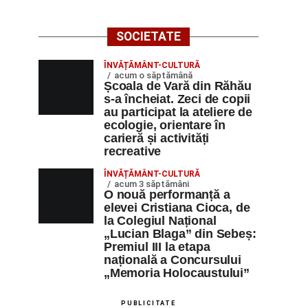
SOCIETATE
ÎNVĂȚĂMÂNT-CULTURĂ
acum o săptămână
Școala de Vară din Răhău
s-a încheiat. Zeci de copii
au participat la ateliere de
ecologie, orientare în
carieră și activități
recreative
ÎNVĂȚĂMÂNT-CULTURĂ
acum 3 săptămâni
O nouă performanță a
elevei Cristiana Cioca, de
la Colegiul Național
„Lucian Blaga” din Sebeș:
Premiul III la etapa
națională a Concursului
„Memoria Holocaustului”
PUBLICITATE