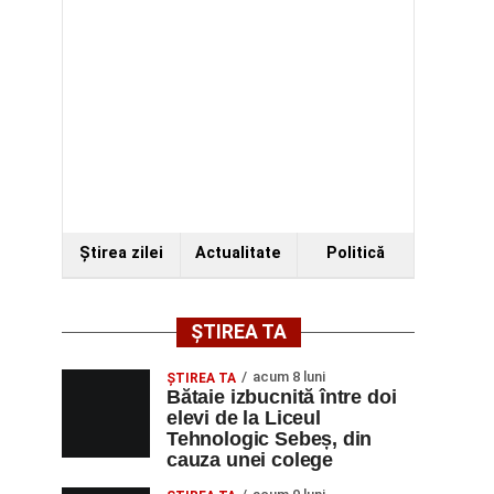
Ştirea zilei
Actualitate
Politică
ȘTIREA TA
acum 8 luni
ŞTIREA TA
Bătaie izbucnită între doi
elevi de la Liceul
Tehnologic Sebeș, din
cauza unei colege