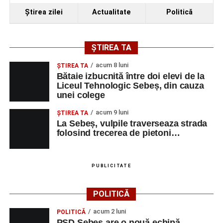
Ora 19.00
–
Spectacol de vals și tango „Armonii în
Ştirea zilei
Actualitate
Politică
pași de dans”
Solistă:
Iulia Merca
(Opera Națională Română Cluj-
ȘTIREA TA
Napoca).
acum 8 luni
ŞTIREA TA
Acompaniază
Cluj Tango Orchestra
:
Bătaie izbucnită între doi elevi de la
Liceul Tehnologic Sebeș, din cauza
unei colege
Irina Indrei – pian
acum 9 luni
Robert Indrei – bandoneon
ŞTIREA TA
La Sebeș, vulpile traverseaza strada
Milena Vădan – vioară
folosind trecerea de pietoni…
Emanuel Elcean – contrabas
Adrian Lup – violoncel
PUBLICITATE
Dansatori:
Ioana Lascu și Horia Călin Pop
,
Raluca și
POLITICĂ
Vlad Dordea
.
acum 2 luni
POLITICĂ
Piața Primăriei
PSD Sebeș are o nouă echipă