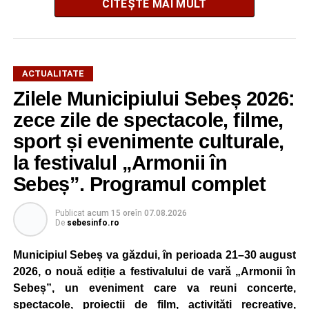
CITEȘTE MAI MULT
Potrivit informațiilor transmise de polițiști, în jurul orei
16:28, un șofer de 65 de ani, din comuna Daia Română,
aflat la volanul unui autoturism, l-ar fi acroșat pe biciclist.
În urma impactului, bărbatul a fost proiectat în două
ACTUALITATE
autoturisme parcate regulamentar pe marginea drumului.
Zilele Municipiului Sebeș 2026:
Victima a suferit leziuni și a fost transportată la spital
zece zile de spectacole, filme,
pentru investigații și îngrijiri medicale.
sport și evenimente culturale,
la festivalul „Armonii în
Atât conducătorul auto, cât și biciclistul au fost testați cu
aparatul etilotest, rezultatele fiind negative.
Sebeș”. Programul complet
Polițiștii au deschis un dosar penal și continuă cercetările
Publicat
acum 15 ore
în
07.08.2026
pentru vătămare corporală din culpă, urmând să
De
sebesinfo.ro
stabilească toate împrejurările în care s-a produs
Municipiul Sebeș va găzdui, în perioada 21–30 august
accidentul.
2026, o nouă ediție a festivalului de vară „Armonii în
Sebeș”, un eveniment care va reuni concerte,
spectacole, proiecții de film, activități recreative,