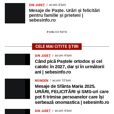
Raica” Sebeș
acum 4 luni
DIN JUDEȚ
Mesaje de Paște. Urări și felicitări
Ora 18.00
–
„Armonia artelor”
– salon literar și întâlnire
pentru familie și prieteni |
cu artele plastice, organizat alături de artiști locali.
sebesinfo.ro
Ora 20.30
– Proiecție cinematografică:
„Primavera”
PUBLICITATE
(Italia, 2025), dramă inspirată de povestea nașterii operei
„Anotimpurile”
de Antonio Vivaldi (rating N-15).
CELE MAI CITITE ȘTIRI
MIERCURI, 26 AUGUST 2026
acum 4 luni
DIN JUDEȚ
Când pică Paștele ortodox și cel
catolic în 2027, dar și în următorii
Copiii în armonia orașului
ani | sebesinfo.ro
Ora 10.00
– Școala din Răhău: activități recreative pentru
acum 12 luni
MONDEN
copii.
Mesaje de Sfânta Maria 2025.
URĂRI, FELICITĂRI și SMS-uri care
Ora 11.00
– Curtea Școlii „M. Kogălniceanu”: activități
pot fi trimise persoanelor care își
recreative pentru copii.
serbează onomastica | sebesinfo.ro
acum 4 luni
DIN JUDEȚ
Ora 17.00
– Grădina Muzeului Municipal „Ioan Raica”