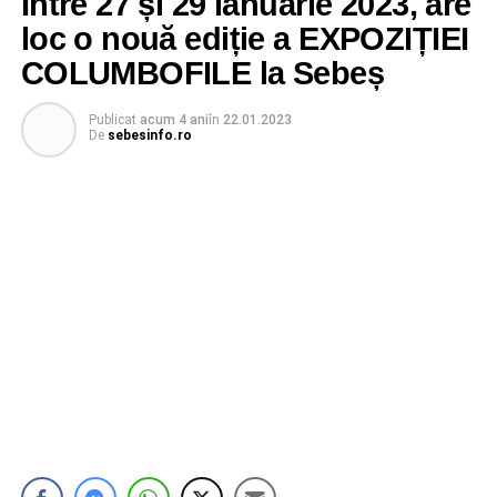
Între 27 și 29 ianuarie 2023, are
loc o nouă ediție a EXPOZIȚIEI
COLUMBOFILE la Sebeș
Publicat
acum 4 ani
în
22.01.2023
De
sebesinfo.ro