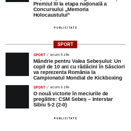
Premiul III la etapa națională a
Centrul Cultural „Lucian Blaga”
Concursului „Memoria
Sebeș – Sala de spectacole
Holocaustului”
Ora 19.00
– Proiecție cinematografică:
„Unde merg
PUBLICITATE
elefanții”
(România, 2023), black comedy, în regia lui
Gabi Virginia Șarga și Cătălin Rotaru, producător Gabi
SPORT
Suciu.
acum 6 zile
SPORT
Mândrie pentru Valea Sebeșului: Un
DUMINICĂ, 23 AUGUST 2026
copil de 10 ani cu rădăcini în Săsciori
va reprezenta România la
Râpa Roșie
Campionatul Mondial de Kickboxing
acum 6 zile
SPORT
Ora 10.00
–
„Cicloaventurier de Sebeș”
– startul oficial
O nouă victorie în meciurile de
al competiției MTB pentru copii.
pregătire: CSM Sebeș – Interstar
Sibiu 5-2 (2-0)
LUNI, 24 AUGUST 2026
PUBLICITATE
Casa Fanfarei din Petrești