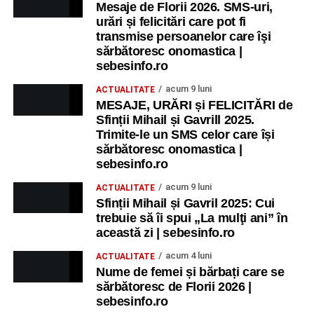
Mesaje de Florii 2026. SMS-uri,
Sebeș: încheierea Școlii de vară
„Curcubeul Prieteniei”
.
urări și felicitări care pot fi
transmise persoanelor care îşi
Ora 18.30
– Aula Primăriei Municipiului Sebeș:
sărbătoresc onomastica |
festivitatea de premiere a șefilor de promoție și a elevilor
sebesinfo.ro
care au obținut rezultate remarcabile la examenele de
acum 9 luni
ACTUALITATE
Evaluare Națională și Bacalaureat.
MESAJE, URĂRI și FELICITĂRI de
Sfinții Mihail și Gavrill 2025.
Ora 19.00
– Parcul Tineretului:
Spectacol pentru copii și
Trimite-le un SMS celor care își
Spuma Party
.
sărbătoresc onomastica |
sebesinfo.ro
Participă:
acum 9 luni
ACTUALITATE
Sfinții Mihail și Gavril 2025: Cui
Alexandra Pamfilie și Școala de muzică
„DoReMi”
;
trebuie să îi spui „La mulţi ani” în
Ancuța Stănuș și grupul de folclor;
această zi | sebesinfo.ro
Trupa de Dansuri Săsești.
acum 4 luni
ACTUALITATE
Nume de femei și bărbați care se
Ora 20.30
– Parcul Tineretului: proiecția filmului pentru
sărbătoresc de Florii 2026 |
copii
„Străjerii Deltei”
(România, 2021), film de familie și
sebesinfo.ro