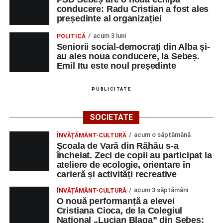
conducere: Radu Cristian a fost ales
Orele 17.00–20.00
– Punct oficial de înscrieri și informații
președinte al organizației
(Race Office) pentru competiția
„Cicloaventurier de
acum 3 luni
POLITICĂ
Sebeș”
.
Seniorii social-democrați din Alba și-
au ales noua conducere, la Sebeș.
SÂMBĂTĂ, 22 AUGUST 2026
Emil Itu este noul președinte
Platoul Centrului Cultural „Lucian
PUBLICITATE
Blaga” Sebeș
SOCIETATE
Orele 10.00–20.00
– Punct oficial de înscrieri și informații
acum o săptămână
ÎNVĂȚĂMÂNT-CULTURĂ
(Race Office) pentru competiția
„Cicloaventurier de
Școala de Vară din Răhău s-a
Sebeș”
.
încheiat. Zeci de copii au participat la
ateliere de ecologie, orientare în
Râpa Roșie
carieră și activități recreative
acum 3 săptămâni
ÎNVĂȚĂMÂNT-CULTURĂ
Orele 17.00–20.00
– Antrenamente libere pe traseul de
O nouă performanță a elevei
concurs.
Cristiana Cioca, de la Colegiul
Național „Lucian Blaga” din Sebeș: