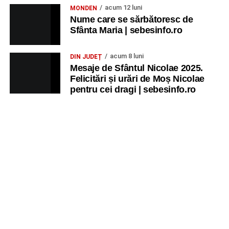
aventură, AG.
acum 12 luni
MONDEN
Nume care se sărbătoresc de
JOI, 27 AUGUST 2026
Sfânta Maria | sebesinfo.ro
Grădina Muzeului Municipal „Ioan
acum 8 luni
DIN JUDEȚ
Raica” Sebeș
Mesaje de Sfântul Nicolae 2025.
Felicitări și urări de Moș Nicolae
pentru cei dragi | sebesinfo.ro
Ora 19.00
–
Sărbătoarea Seniorilor
– festivitatea de
premiere a cuplurilor care aniversează 50 de ani de
căsătorie.
Recital muzical:
Carmen Rădulescu Oprea
.
VINERI, 28 AUGUST 2026
Piața Primăriei
Ora 19.00
–
Spectacol folcloric omagial „Felician
Fărcășiu”
.