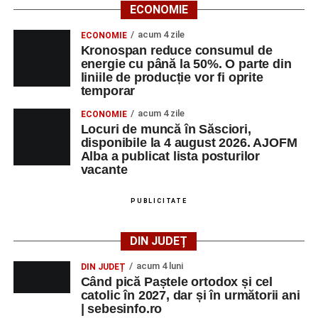
ECONOMIE
Ora 18.00
– Activități recreative pentru copii, susținute de
trupele de teatru
„Gepetto”
și
„Pied Piper”
.
acum 4 zile
ECONOMIE
Kronospan reduce consumul de
Ora 19.00
–
Seară cu tradiții săsești
, cu participarea:
energie cu până la 50%. O parte din
liniile de producție vor fi oprite
temporar
Fanfarei din Petrești;
acum 4 zile
ECONOMIE
Trupei de Dansuri Săsești;
Locuri de muncă în Săsciori,
disponibile la 4 august 2026. AJOFM
Alexandrei Pamfilie;
Alba a publicat lista posturilor
Alfred Dahinten.
vacante
Ora 20.30
– Proiecție cinematografică:
„Napoli – New
PUBLICITATE
York”
(Italia, 2024), film de familie, AP12, după o poveste
de Federico Fellini și Tullio Pinelli.
DIN JUDEȚ
MARȚI, 25 AUGUST 2026
acum 4 luni
DIN JUDEȚ
Când pică Paștele ortodox și cel
catolic în 2027, dar și în următorii ani
Grădina Muzeului Municipal „Ioan
| sebesinfo.ro