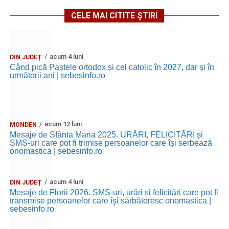
„Anotimpurile”
de Antonio Vivaldi (rating N-15).
CELE MAI CITITE ȘTIRI
MIERCURI, 26 AUGUST 2026
Copiii în armonia orașului
acum 4 luni
DIN JUDEȚ
Când pică Paștele ortodox și cel catolic în 2027, dar și în
următorii ani | sebesinfo.ro
Ora 10.00
– Școala din Răhău: activități recreative pentru
copii.
Ora 11.00
– Curtea Școlii „M. Kogălniceanu”: activități
acum 12 luni
MONDEN
recreative pentru copii.
Mesaje de Sfânta Maria 2025. URĂRI, FELICITĂRI și
SMS-uri care pot fi trimise persoanelor care își serbează
Ora 17.00
– Grădina Muzeului Municipal „Ioan Raica”
onomastica | sebesinfo.ro
Sebeș: încheierea Școlii de vară
„Curcubeul Prieteniei”
.
acum 4 luni
Ora 18.30
– Aula Primăriei Municipiului Sebeș:
DIN JUDEȚ
Mesaje de Florii 2026. SMS-uri, urări și felicitări care pot fi
festivitatea de premiere a șefilor de promoție și a elevilor
transmise persoanelor care îşi sărbătoresc onomastica |
care au obținut rezultate remarcabile la examenele de
sebesinfo.ro
Evaluare Națională și Bacalaureat.