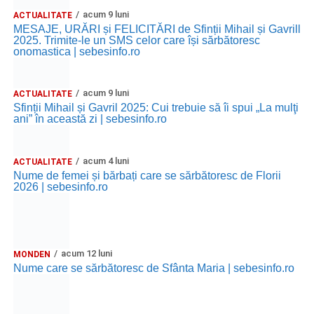
acum 9 luni
ACTUALITATE
Ora 19.00
– Parcul Tineretului:
Spectacol pentru copii și
MESAJE, URĂRI și FELICITĂRI de Sfinții Mihail și Gavrill
Spuma Party
.
2025. Trimite-le un SMS celor care își sărbătoresc
onomastica | sebesinfo.ro
Participă:
acum 9 luni
ACTUALITATE
Alexandra Pamfilie și Școala de muzică
„DoReMi”
;
Sfinții Mihail și Gavril 2025: Cui trebuie să îi spui „La mulţi
ani” în această zi | sebesinfo.ro
Ancuța Stănuș și grupul de folclor;
Trupa de Dansuri Săsești.
acum 4 luni
ACTUALITATE
Ora 20.30
– Parcul Tineretului: proiecția filmului pentru
Nume de femei și bărbați care se sărbătoresc de Florii
2026 | sebesinfo.ro
copii
„Străjerii Deltei”
(România, 2021), film de familie și
aventură, AG.
JOI, 27 AUGUST 2026
acum 12 luni
MONDEN
Nume care se sărbătoresc de Sfânta Maria | sebesinfo.ro
Grădina Muzeului Municipal „Ioan
Raica” Sebeș