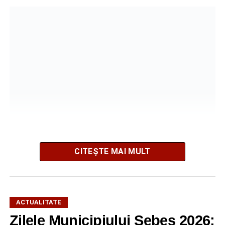
CITEȘTE MAI MULT
Potrivit informațiilor transmise de polițiști, în jurul orei
16:28, un șofer de 65 de ani, din comuna Daia Română,
aflat la volanul unui autoturism, l-ar fi acroșat pe biciclist.
În urma impactului, bărbatul a fost proiectat în două
ACTUALITATE
autoturisme parcate regulamentar pe marginea drumului.
Zilele Municipiului Sebeș 2026: