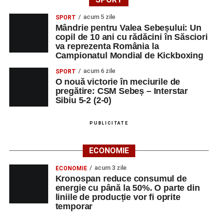
Suciu.
acum 5 zile
SPORT
Mândrie pentru Valea Sebeșului: Un
DUMINICĂ, 23 AUGUST 2026
copil de 10 ani cu rădăcini în Săsciori
va reprezenta România la
Râpa Roșie
Campionatul Mondial de Kickboxing
acum 6 zile
SPORT
Ora 10.00
–
„Cicloaventurier de Sebeș”
– startul oficial
O nouă victorie în meciurile de
al competiției MTB pentru copii.
pregătire: CSM Sebeș – Interstar
Sibiu 5-2 (2-0)
LUNI, 24 AUGUST 2026
PUBLICITATE
Casa Fanfarei din Petrești
ECONOMIE
Ora 18.00
– Activități recreative pentru copii, susținute de
trupele de teatru
„Gepetto”
și
„Pied Piper”
.
acum 3 zile
ECONOMIE
Kronospan reduce consumul de
Ora 19.00
–
Seară cu tradiții săsești
, cu participarea:
energie cu până la 50%. O parte din
liniile de producție vor fi oprite
temporar
Fanfarei din Petrești;