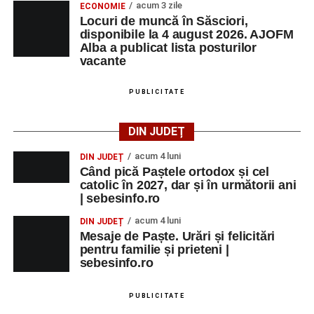
acum 3 zile
ECONOMIE
Trupei de Dansuri Săsești;
Locuri de muncă în Săsciori,
disponibile la 4 august 2026. AJOFM
Alexandrei Pamfilie;
Alba a publicat lista posturilor
Alfred Dahinten.
vacante
Ora 20.30
– Proiecție cinematografică:
„Napoli – New
PUBLICITATE
York”
(Italia, 2024), film de familie, AP12, după o poveste
de Federico Fellini și Tullio Pinelli.
DIN JUDEȚ
MARȚI, 25 AUGUST 2026
acum 4 luni
DIN JUDEȚ
Când pică Paștele ortodox și cel
catolic în 2027, dar și în următorii ani
Grădina Muzeului Municipal „Ioan
| sebesinfo.ro
Raica” Sebeș
acum 4 luni
DIN JUDEȚ
Mesaje de Paște. Urări și felicitări
Ora 18.00
–
„Armonia artelor”
– salon literar și întâlnire
pentru familie și prieteni |
cu artele plastice, organizat alături de artiști locali.
sebesinfo.ro
Ora 20.30
– Proiecție cinematografică:
„Primavera”
PUBLICITATE
(Italia, 2025), dramă inspirată de povestea nașterii operei