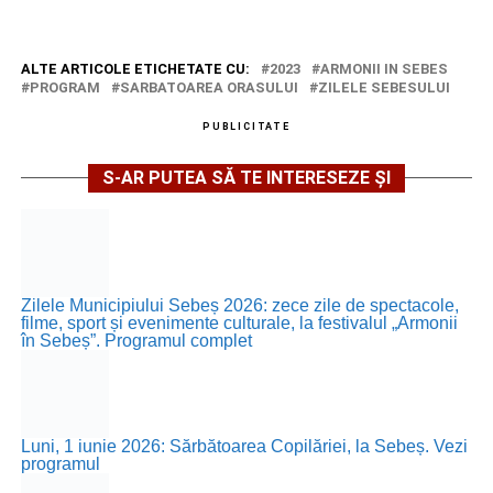
ALTE ARTICOLE ETICHETATE CU:
2023
ARMONII IN SEBES
PROGRAM
SARBATOAREA ORASULUI
ZILELE SEBESULUI
PUBLICITATE
S-AR PUTEA SĂ TE INTERESEZE ȘI
Zilele Municipiului Sebeș 2026: zece zile de spectacole,
filme, sport și evenimente culturale, la festivalul „Armonii
în Sebeș”. Programul complet
Luni, 1 iunie 2026: Sărbătoarea Copilăriei, la Sebeș. Vezi
programul