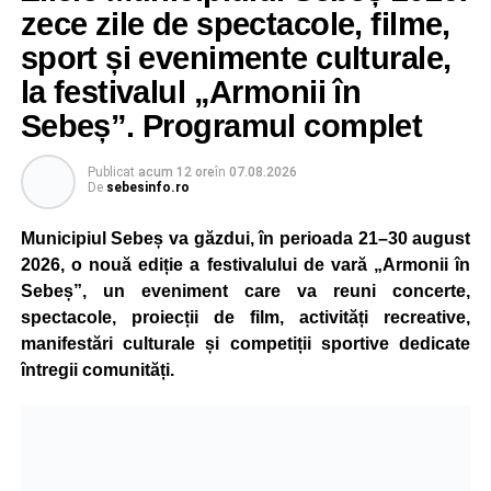
Victima a suferit leziuni și a fost transportată la spital
zece zile de spectacole, filme,
pentru investigații și îngrijiri medicale.
sport și evenimente culturale,
la festivalul „Armonii în
Atât conducătorul auto, cât și biciclistul au fost testați cu
aparatul etilotest, rezultatele fiind negative.
Sebeș”. Programul complet
Polițiștii au deschis un dosar penal și continuă cercetările
Publicat
acum 12 ore
în
07.08.2026
pentru vătămare corporală din culpă, urmând să
De
sebesinfo.ro
stabilească toate împrejurările în care s-a produs
Municipiul Sebeș va găzdui, în perioada 21–30 august
accidentul.
2026, o nouă ediție a festivalului de vară „Armonii în
Sebeș”, un eveniment care va reuni concerte,
spectacole, proiecții de film, activități recreative,
Adaugă-ne ca sursă preferată
manifestări culturale și competiții sportive dedicate
întregii comunități.
Urmărește-ne pe Google News
Ultimele știri din Sebeș