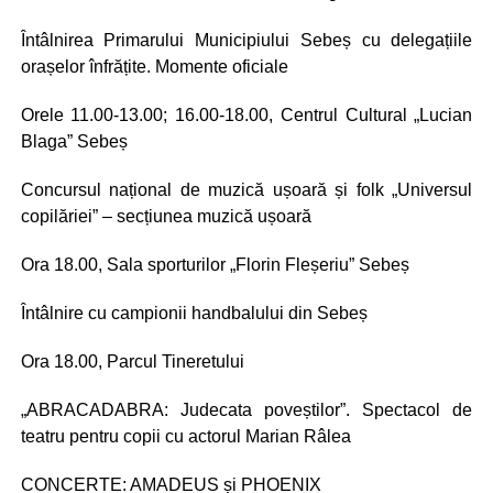
Întâlnirea Primarului Municipiului Sebeș cu delegațiile
orașelor înfrățite. Momente oficiale
Orele 11.00-13.00; 16.00-18.00, Centrul Cultural „Lucian
Blaga” Sebeș
Concursul național de muzică ușoară și folk „Universul
copilăriei” – secțiunea muzică ușoară
Ora 18.00, Sala sporturilor „Florin Fleșeriu” Sebeș
Întâlnire cu campionii handbalului din Sebeș
Ora 18.00, Parcul Tineretului
„ABRACADABRA: Judecata poveștilor”. Spectacol de
teatru pentru copii cu actorul Marian Râlea
CONCERTE: AMADEUS și PHOENIX