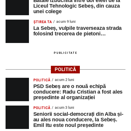
Bătaie izbucnită între doi elevi de la
Liceul Tehnologic Sebeș, din cauza
unei colege
Irina Indrei – pian
acum 9 luni
Robert Indrei – bandoneon
ŞTIREA TA
La Sebeș, vulpile traverseaza strada
Milena Vădan – vioară
folosind trecerea de pietoni…
Emanuel Elcean – contrabas
Adrian Lup – violoncel
PUBLICITATE
Dansatori:
Ioana Lascu și Horia Călin Pop
,
Raluca și
POLITICĂ
Vlad Dordea
.
acum 2 luni
POLITICĂ
Piața Primăriei
PSD Sebeș are o nouă echipă
conducere: Radu Cristian a fost ales
Orele 17.00–20.00
– Punct oficial de înscrieri și informații
președinte al organizației
(Race Office) pentru competiția
„Cicloaventurier de
acum 3 luni
POLITICĂ
Sebeș”
.
Seniorii social-democrați din Alba și-
au ales noua conducere, la Sebeș.
SÂMBĂTĂ, 22 AUGUST 2026
Emil Itu este noul președinte