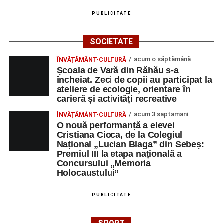
Platoul Centrului Cultural „Lucian
PUBLICITATE
Blaga” Sebeș
SOCIETATE
Orele 10.00–20.00
– Punct oficial de înscrieri și informații
acum o săptămână
ÎNVĂȚĂMÂNT-CULTURĂ
(Race Office) pentru competiția
„Cicloaventurier de
Școala de Vară din Răhău s-a
Sebeș”
.
încheiat. Zeci de copii au participat la
ateliere de ecologie, orientare în
Râpa Roșie
carieră și activități recreative
acum 3 săptămâni
ÎNVĂȚĂMÂNT-CULTURĂ
Orele 17.00–20.00
– Antrenamente libere pe traseul de
O nouă performanță a elevei
concurs.
Cristiana Cioca, de la Colegiul
Național „Lucian Blaga” din Sebeș:
Premiul III la etapa națională a
Centrul Cultural „Lucian Blaga”
Concursului „Memoria
Sebeș – Sala de spectacole
Holocaustului”
Ora 19.00
– Proiecție cinematografică:
„Unde merg
PUBLICITATE
elefanții”
(România, 2023), black comedy, în regia lui
Gabi Virginia Șarga și Cătălin Rotaru, producător Gabi
SPORT