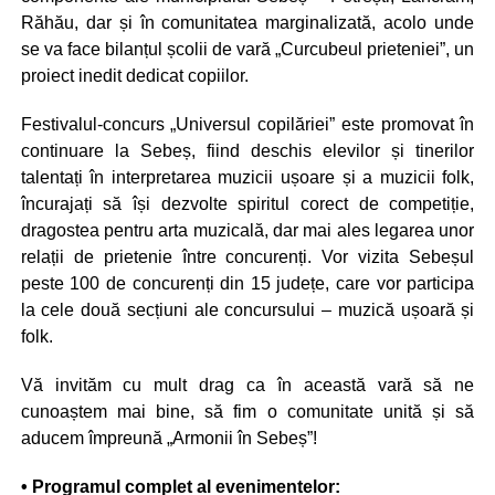
Răhău, dar și în comunitatea marginalizată, acolo unde
se va face bilanțul școlii de vară „Curcubeul prieteniei”, un
proiect inedit dedicat copiilor.
Festivalul-concurs „Universul copilăriei” este promovat în
continuare la Sebeș, fiind deschis elevilor și tinerilor
talentați în interpretarea muzicii ușoare și a muzicii folk,
încurajați să își dezvolte spiritul corect de competiție,
dragostea pentru arta muzicală, dar mai ales legarea unor
relații de prietenie între concurenți. Vor vizita Sebeșul
peste 100 de concurenți din 15 județe, care vor participa
la cele două secțiuni ale concursului – muzică ușoară și
folk.
Vă invităm cu mult drag ca în această vară să ne
cunoaștem mai bine, să fim o comunitate unită și să
aducem împreună „Armonii în Sebeș”!
• Programul complet al evenimentelor: