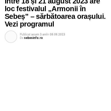
Între 18 și 21 august 2023 are
loc festivalul „Armonii în
Sebeș” – sărbătoarea orașului.
Vezi programul
Publicat
acum 3 ani
în
08.08.2023
De
sebesinfo.ro