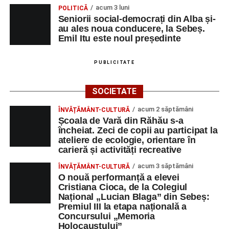
acum 3 luni
POLITICĂ
Seniorii social-democrați din Alba și-
au ales noua conducere, la Sebeș.
Emil Itu este noul președinte
PUBLICITATE
SOCIETATE
acum 2 săptămâni
ÎNVĂȚĂMÂNT-CULTURĂ
Școala de Vară din Răhău s-a
încheiat. Zeci de copii au participat la
ateliere de ecologie, orientare în
carieră și activități recreative
acum 3 săptămâni
ÎNVĂȚĂMÂNT-CULTURĂ
O nouă performanță a elevei
Cristiana Cioca, de la Colegiul
Național „Lucian Blaga” din Sebeș:
Premiul III la etapa națională a
Concursului „Memoria
Holocaustului”