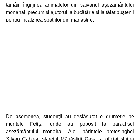
tămâii, îngrijirea animalelor din saivanul așezământului
monahal, precum și ajutorul la bucătărie și la tăiat buștenii
pentru încălzirea spațiilor din mănăstire.
De asemenea, studenții au desfășurat o drumeție pe
muntele Fetița, unde au poposit la paraclisul
așezământului monahal. Aici, părintele protosinghel
Silvan Cablea, starețul Mănăstirii Oașa, a oficiat slujba