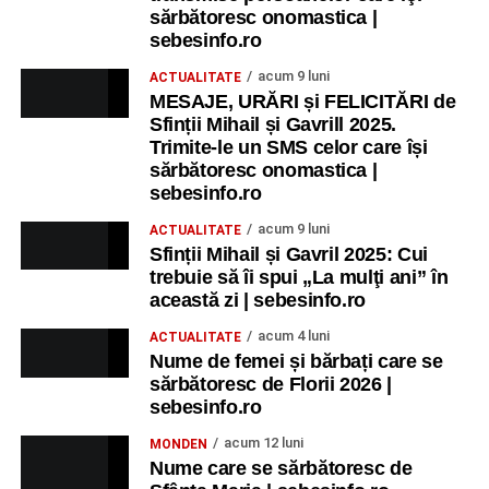
sărbătoresc onomastica |
sebesinfo.ro
acum 9 luni
ACTUALITATE
MESAJE, URĂRI și FELICITĂRI de
Sfinții Mihail și Gavrill 2025.
Trimite-le un SMS celor care își
sărbătoresc onomastica |
sebesinfo.ro
acum 9 luni
ACTUALITATE
Sfinții Mihail și Gavril 2025: Cui
trebuie să îi spui „La mulţi ani” în
această zi | sebesinfo.ro
acum 4 luni
ACTUALITATE
Nume de femei și bărbați care se
sărbătoresc de Florii 2026 |
sebesinfo.ro
acum 12 luni
MONDEN
Nume care se sărbătoresc de