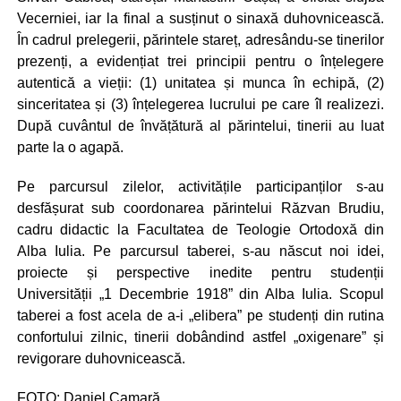
Vecerniei, iar la final a susținut o sinaxă duhovnicească.
În cadrul prelegerii, părintele stareț, adresându-se tinerilor
prezenți, a evidențiat trei principii pentru o înțelegere
autentică a vieții: (1) unitatea și munca în echipă, (2)
sinceritatea și (3) înțelegerea lucrului pe care îl realizezi.
După cuvântul de învățătură al părintelui, tinerii au luat
parte la o agapă.
Pe parcursul zilelor, activitățile participanților s-au
desfășurat sub coordonarea părintelui Răzvan Brudiu,
cadru didactic la Facultatea de Teologie Ortodoxă din
Alba Iulia. Pe parcursul taberei, s-au născut noi idei,
proiecte și perspective inedite pentru studenții
Universității „1 Decembrie 1918” din Alba Iulia. Scopul
taberei a fost acela de a-i „elibera” pe studenți din rutina
confortului zilnic, tinerii dobândind astfel „oxigenare” și
revigorare duhovnicească.
FOTO: Daniel Camară