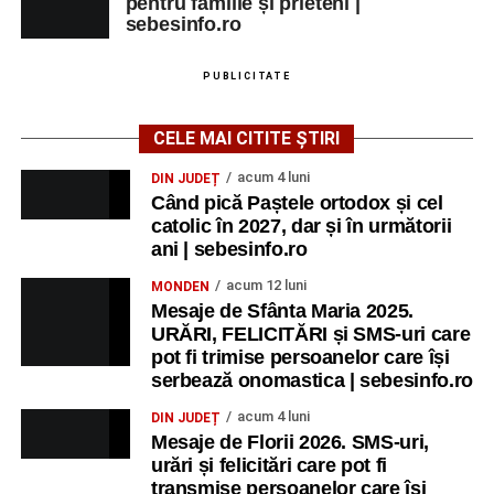
pentru familie și prieteni |
sebesinfo.ro
PUBLICITATE
CELE MAI CITITE ȘTIRI
acum 4 luni
DIN JUDEȚ
Când pică Paștele ortodox și cel
catolic în 2027, dar și în următorii
ani | sebesinfo.ro
acum 12 luni
MONDEN
Mesaje de Sfânta Maria 2025.
URĂRI, FELICITĂRI și SMS-uri care
pot fi trimise persoanelor care își
serbează onomastica | sebesinfo.ro
acum 4 luni
DIN JUDEȚ
Mesaje de Florii 2026. SMS-uri,
urări și felicitări care pot fi
transmise persoanelor care îşi