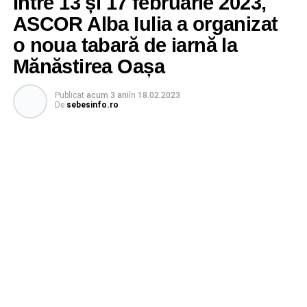
Între 13 și 17 februarie 2023,
ASCOR Alba Iulia a organizat
o noua tabară de iarnă la
Mănăstirea Oașa
Publicat
acum 3 ani
în
18.02.2023
De
sebesinfo.ro