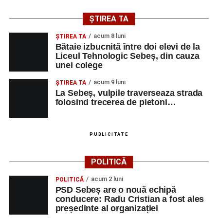
ȘTIREA TA
acum 8 luni
ŞTIREA TA
Bătaie izbucnită între doi elevi de la
Liceul Tehnologic Sebeș, din cauza
unei colege
acum 9 luni
ŞTIREA TA
La Sebeș, vulpile traverseaza strada
folosind trecerea de pietoni…
PUBLICITATE
POLITICĂ
acum 2 luni
POLITICĂ
PSD Sebeș are o nouă echipă
conducere: Radu Cristian a fost ales
președinte al organizației