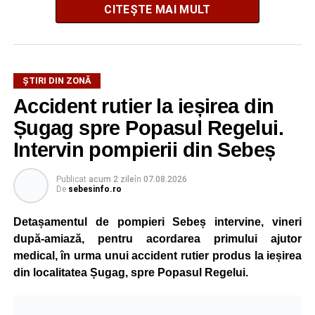
CITEȘTE MAI MULT
ȘTIRI DIN ZONĂ
Festivalul este organizat de
Asociația AGORA – Născuți
Accident rutier la ieșirea din
Liberi
, în parteneriat cu
Primăria Comunei Gârbova
și
Șugag spre Popasul Regelui.
Ordinul Cetății Mühlbach
, iar accesul publicului va fi
gratuit pe întreaga durată a manifestării.
Intervin pompierii din Sebeș
Cetatea Greavilor și zona centrală a comunei vor fi
Publicat
acum 2 zile
în
07.08.2026
De
sebesinfo.ro
transformate într-un spațiu dedicat Evului Mediu, unde
vizitatorii vor putea asista la demonstrații de luptă, turniruri
Detașamentul de pompieri Sebeș intervine, vineri
cavalerești, parade medievale, dansuri săsești și ateliere
după-amiază, pentru acordarea primului ajutor
interactive de meșteșuguri. Programul va fi completat de
medical, în urma unui accident rutier produs la ieșirea
concerte, recitaluri susținute de artiști locali și petreceri cu
din localitatea Șugag, spre Popasul Regelui.
DJ organizate în fiecare seară.
La eveniment vor participa aproximativ zece trupe și