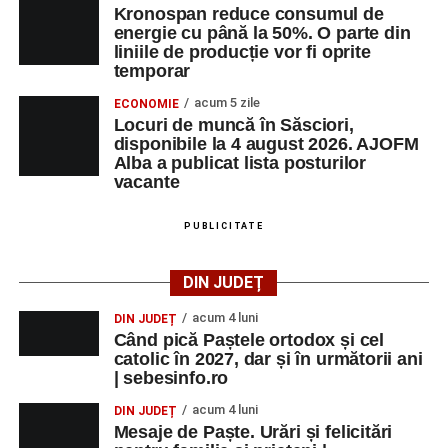
Kronospan reduce consumul de
energie cu până la 50%. O parte din
liniile de producție vor fi oprite
temporar
acum 5 zile
ECONOMIE
Locuri de muncă în Săsciori,
disponibile la 4 august 2026. AJOFM
Alba a publicat lista posturilor
vacante
PUBLICITATE
DIN JUDEȚ
acum 4 luni
DIN JUDEȚ
Când pică Paștele ortodox și cel
catolic în 2027, dar și în următorii ani
| sebesinfo.ro
acum 4 luni
DIN JUDEȚ
Mesaje de Paște. Urări și felicitări