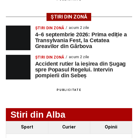
Adaugă-ne ca sursă preferată
ȘTIRI DIN ZONĂ
Urmărește-ne pe Google News
acum 2 zile
ȘTIRI DIN ZONĂ
4–6 septembrie 2026: Prima ediție a
Transylvania Fest, la Cetatea
Ultimele știri din Sebeș
Greavilor din Gârbova
Femeie de 66 de ani, transportată în stare gravă la
acum 2 zile
ȘTIRI DIN ZONĂ
spital după ce a fost lovită de o motocicletă pe
Accident rutier la ieșirea din Șugag
spre Popasul Regelui. Intervin
strada Dorobanți din Sebeș
pompierii din Sebeș
Accident pe strada Dorobanți din Sebeș: fermeie
de 66 de ani rănită grav, după ce a fost lovită de o
PUBLICITATE
motocicletă
4–6 septembrie 2026: Prima ediție a Transylvania
Stiri din Alba
Fest, la Cetatea Greavilor din Gârbova
Sport
Curier
Opinii