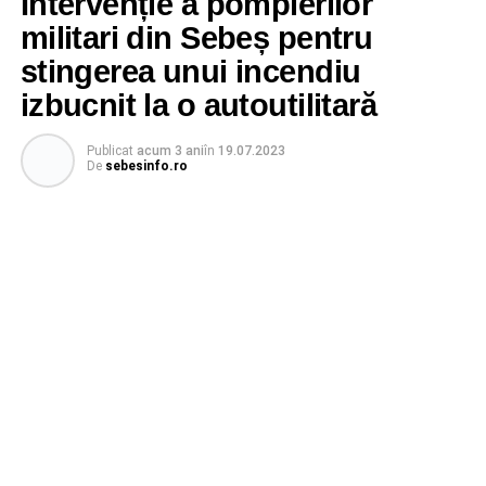
Intervenție a pompierilor
militari din Sebeș pentru
stingerea unui incendiu
izbucnit la o autoutilitară
Publicat
acum 3 ani
în
19.07.2023
De
sebesinfo.ro