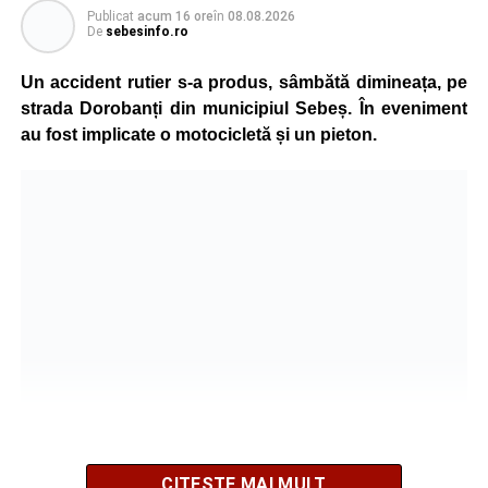
Publicat
acum 16 ore
în
08.08.2026
De
sebesinfo.ro
În urma impactului, femeia a suferit leziuni corporale
grave și a fost transportată la spital pentru acordarea de
Un accident rutier s-a produs, sâmbătă dimineața, pe
îngrijiri medicale de specialitate.
strada Dorobanți din municipiul Sebeș. În eveniment
au fost implicate o motocicletă și un pieton.
Motociclistul a fost testat cu aparatul etilotest, rezultatul
fiind negativ.
Polițiștii continuă cercetările pentru stabilirea tuturor
împrejurărilor în care s-a produs accidentul, în cadrul unui
dosar penal întocmit pentru săvârșirea infracțiunii de
vătămare corporală din culpă.
Adaugă-ne ca sursă preferată
Urmărește-ne pe Google News
CITEȘTE MAI MULT