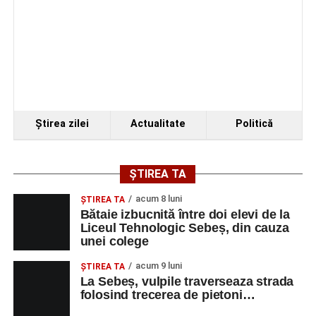
Ştirea zilei
Actualitate
Politică
ȘTIREA TA
acum 8 luni
ŞTIREA TA
Bătaie izbucnită între doi elevi de la
Liceul Tehnologic Sebeș, din cauza
unei colege
acum 9 luni
ŞTIREA TA
La Sebeș, vulpile traverseaza strada
folosind trecerea de pietoni…