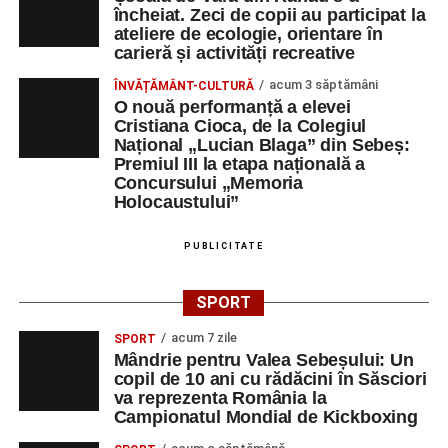
încheiat. Zeci de copii au participat la
ateliere de ecologie, orientare în
carieră și activități recreative
acum 3 săptămâni
ÎNVĂȚĂMÂNT-CULTURĂ
O nouă performanță a elevei
Cristiana Cioca, de la Colegiul
Național „Lucian Blaga” din Sebeș:
Premiul III la etapa națională a
Concursului „Memoria
Holocaustului”
PUBLICITATE
SPORT
acum 7 zile
SPORT
Mândrie pentru Valea Sebeșului: Un
copil de 10 ani cu rădăcini în Săsciori
va reprezenta România la
Campionatul Mondial de Kickboxing