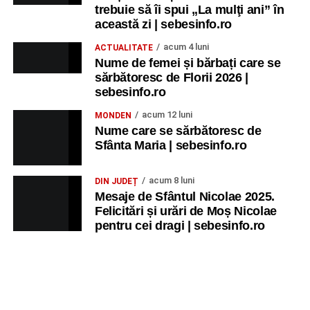
trebuie să îi spui „La mulţi ani” în
această zi | sebesinfo.ro
acum 4 luni
ACTUALITATE
Nume de femei și bărbați care se
sărbătoresc de Florii 2026 |
sebesinfo.ro
acum 12 luni
MONDEN
Nume care se sărbătoresc de
Sfânta Maria | sebesinfo.ro
acum 8 luni
DIN JUDEȚ
Mesaje de Sfântul Nicolae 2025.
Felicitări și urări de Moș Nicolae
pentru cei dragi | sebesinfo.ro