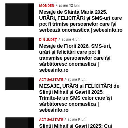
acum 12 luni
MONDEN
Mesaje de Sfânta Maria 2025.
URĂRI, FELICITĂRI și SMS-uri care
pot fi trimise persoanelor care își
serbează onomastica | sebesinfo.ro
acum 4 luni
DIN JUDEȚ
Mesaje de Florii 2026. SMS-uri,
urări și felicitări care pot fi
transmise persoanelor care îşi
sărbătoresc onomastica |
sebesinfo.ro
acum 9 luni
ACTUALITATE
MESAJE, URĂRI și FELICITĂRI de
Sfinții Mihail și Gavrill 2025.
Trimite-le un SMS celor care își
sărbătoresc onomastica |
sebesinfo.ro
acum 9 luni
ACTUALITATE
Sfinții Mihail și Gavril 2025: Cui