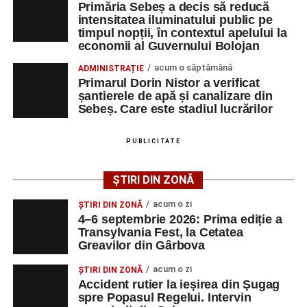
Primăria Sebeș a decis să reducă
intensitatea iluminatului public pe
timpul nopții, în contextul apelului la
Adaugă-ne ca sursă preferată
economii al Guvernului Bolojan
acum o săptămână
ADMINISTRAȚIE
Urmărește-ne pe Google News
Primarul Dorin Nistor a verificat
șantierele de apă și canalizare din
Sebeș. Care este stadiul lucrărilor
Ultimele știri din Sebeș
Femeie de 66 de ani, transportată în stare gravă la
PUBLICITATE
spital după ce a fost lovită de o motocicletă pe
strada Dorobanți din Sebeș
ȘTIRI DIN ZONĂ
Accident pe strada Dorobanți din Sebeș: fermeie
acum o zi
ȘTIRI DIN ZONĂ
de 66 de ani rănită grav, după ce a fost lovită de o
4–6 septembrie 2026: Prima ediție a
motocicletă
Transylvania Fest, la Cetatea
Greavilor din Gârbova
4–6 septembrie 2026: Prima ediție a Transylvania
Fest, la Cetatea Greavilor din Gârbova
acum o zi
ȘTIRI DIN ZONĂ
Accident rutier la ieșirea din Șugag
spre Popasul Regelui. Intervin