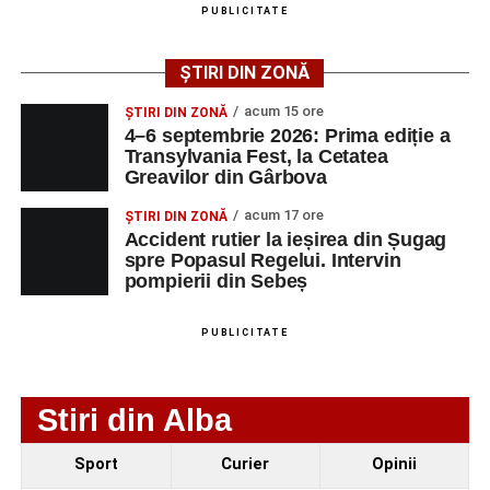
PUBLICITATE
Adaugă-ne ca sursă preferată
ȘTIRI DIN ZONĂ
Urmărește-ne pe Google News
acum 15 ore
ȘTIRI DIN ZONĂ
4–6 septembrie 2026: Prima ediție a
Transylvania Fest, la Cetatea
Ultimele știri din Sebeș
Greavilor din Gârbova
4–6 septembrie 2026: Prima ediție a Transylvania
acum 17 ore
ȘTIRI DIN ZONĂ
Fest, la Cetatea Greavilor din Gârbova
Accident rutier la ieșirea din Șugag
spre Popasul Regelui. Intervin
Accident rutier la ieșirea din Șugag spre Popasul
pompierii din Sebeș
Regelui. Intervin pompierii din Sebeș
Biciclist de 70 de ani, rănit într-un accident rutier
PUBLICITATE
produs pe strada Dorobanți din Sebeș
Stiri din Alba
Sport
Curier
Opinii