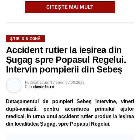
CITEȘTE MAI MULT
ȘTIRI DIN ZONĂ
Festivalul este organizat de
Asociația AGORA – Născuți
Accident rutier la ieșirea din
Liberi
, în parteneriat cu
Primăria Comunei Gârbova
și
Șugag spre Popasul Regelui.
Ordinul Cetății Mühlbach
, iar accesul publicului va fi
gratuit pe întreaga durată a manifestării.
Intervin pompierii din Sebeș
Cetatea Greavilor și zona centrală a comunei vor fi
Publicat
acum 17 ore
în
07.08.2026
De
sebesinfo.ro
transformate într-un spațiu dedicat Evului Mediu, unde
vizitatorii vor putea asista la demonstrații de luptă, turniruri
Detașamentul de pompieri Sebeș intervine, vineri
cavalerești, parade medievale, dansuri săsești și ateliere
după-amiază, pentru acordarea primului ajutor
interactive de meșteșuguri. Programul va fi completat de
medical, în urma unui accident rutier produs la ieșirea
concerte, recitaluri susținute de artiști locali și petreceri cu
din localitatea Șugag, spre Popasul Regelui.
DJ organizate în fiecare seară.
La eveniment vor participa aproximativ zece trupe și