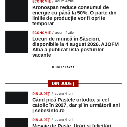
acum 4 zile
ECONOMIE
Kronospan reduce consumul de
energie cu până la 50%. O parte din
liniile de producție vor fi oprite
temporar
acum 4 zile
ECONOMIE
Locuri de muncă în Săsciori,
disponibile la 4 august 2026. AJOFM
Alba a publicat lista posturilor
vacante
PUBLICITATE
DIN JUDEȚ
acum 4 luni
DIN JUDEȚ
Când pică Paștele ortodox și cel
catolic în 2027, dar și în următorii ani
| sebesinfo.ro
acum 4 luni
DIN JUDEȚ
Mesaje de Paște. Urări și felicitări