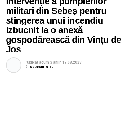
Intervenție a pompierilor
militari din Sebeș pentru
stingerea unui incendiu
izbucnit la o anexă
gospodărească din Vințu de
Jos
Publicat
acum 3 ani
în
19.08.2023
De
sebesinfo.ro