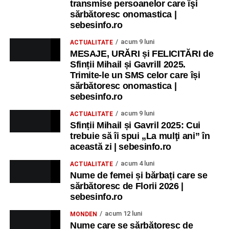
transmise persoanelor care îşi
sărbătoresc onomastica |
sebesinfo.ro
acum 9 luni
ACTUALITATE
MESAJE, URĂRI și FELICITĂRI de
Sfinții Mihail și Gavrill 2025.
Trimite-le un SMS celor care își
sărbătoresc onomastica |
sebesinfo.ro
acum 9 luni
ACTUALITATE
Sfinții Mihail și Gavril 2025: Cui
trebuie să îi spui „La mulţi ani” în
această zi | sebesinfo.ro
acum 4 luni
ACTUALITATE
Nume de femei și bărbați care se
sărbătoresc de Florii 2026 |
sebesinfo.ro
acum 12 luni
MONDEN
Nume care se sărbătoresc de