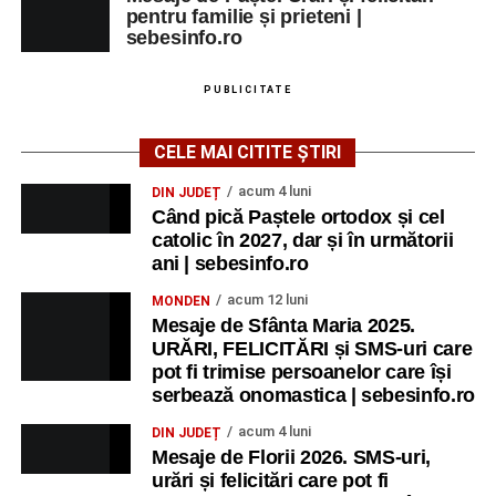
pentru familie și prieteni |
sebesinfo.ro
PUBLICITATE
CELE MAI CITITE ȘTIRI
acum 4 luni
DIN JUDEȚ
Când pică Paștele ortodox și cel
catolic în 2027, dar și în următorii
ani | sebesinfo.ro
acum 12 luni
MONDEN
Mesaje de Sfânta Maria 2025.
URĂRI, FELICITĂRI și SMS-uri care
pot fi trimise persoanelor care își
serbează onomastica | sebesinfo.ro
acum 4 luni
DIN JUDEȚ
Mesaje de Florii 2026. SMS-uri,
urări și felicitări care pot fi