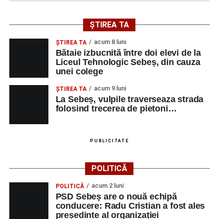
ȘTIREA TA
acum 8 luni
ŞTIREA TA
Bătaie izbucnită între doi elevi de la
Liceul Tehnologic Sebeș, din cauza
unei colege
acum 9 luni
ŞTIREA TA
La Sebeș, vulpile traverseaza strada
folosind trecerea de pietoni…
PUBLICITATE
POLITICĂ
acum 2 luni
POLITICĂ
PSD Sebeș are o nouă echipă
conducere: Radu Cristian a fost ales
președinte al organizației