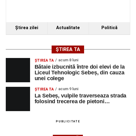
Ştirea zilei
Actualitate
Politică
ȘTIREA TA
acum 8 luni
ŞTIREA TA
Bătaie izbucnită între doi elevi de la
Liceul Tehnologic Sebeș, din cauza
unei colege
acum 9 luni
ŞTIREA TA
La Sebeș, vulpile traverseaza strada
folosind trecerea de pietoni…
PUBLICITATE