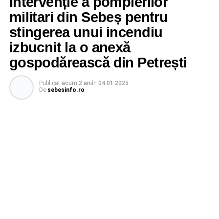
Intervenție a pompierilor
militari din Sebeș pentru
stingerea unui incendiu
izbucnit la o anexă
gospodărească din Petrești
Publicat
acum 2 ani
în
04.01.2025
De
sebesinfo.ro