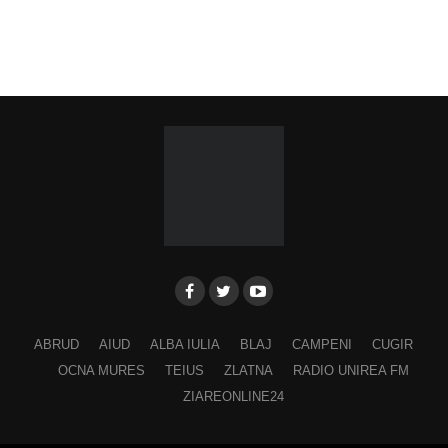
ABRUD
AIUD
ALBA IULIA
BLAJ
CAMPENI
CUGIR
OCNA MURES
TEIUS
ZLATNA
RADIO UNIREA FM
ZIAREONLINE24