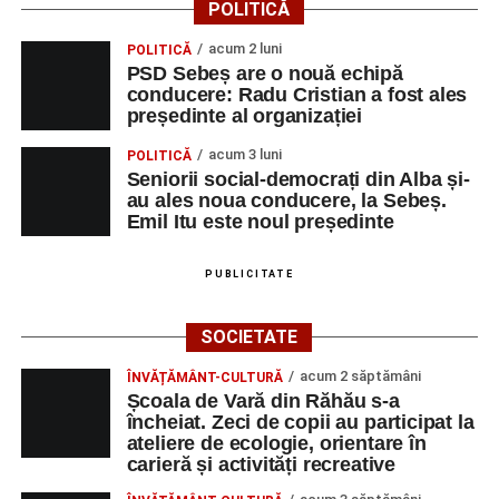
POLITICĂ
acum 2 luni
POLITICĂ
PSD Sebeș are o nouă echipă
conducere: Radu Cristian a fost ales
președinte al organizației
acum 3 luni
POLITICĂ
Seniorii social-democrați din Alba și-
au ales noua conducere, la Sebeș.
Emil Itu este noul președinte
PUBLICITATE
SOCIETATE
acum 2 săptămâni
ÎNVĂȚĂMÂNT-CULTURĂ
Școala de Vară din Răhău s-a
încheiat. Zeci de copii au participat la
ateliere de ecologie, orientare în
carieră și activități recreative