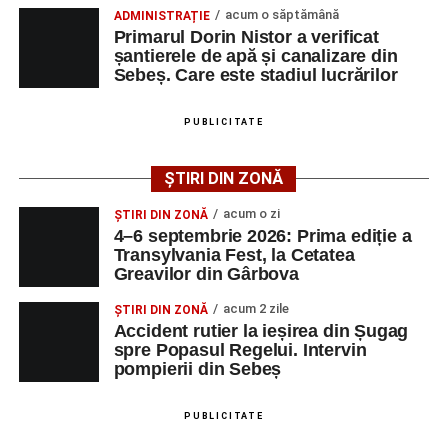
acum o săptămână
ADMINISTRAȚIE
Urmărește-ne pe Google News
Primarul Dorin Nistor a verificat
șantierele de apă și canalizare din
Sebeș. Care este stadiul lucrărilor
Ultimele știri din Sebeș
Femeie de 66 de ani, transportată în stare gravă la
PUBLICITATE
spital după ce a fost lovită de o motocicletă pe
strada Dorobanți din Sebeș
ȘTIRI DIN ZONĂ
Accident pe strada Dorobanți din Sebeș: fermeie
acum o zi
ȘTIRI DIN ZONĂ
de 66 de ani rănită grav, după ce a fost lovită de o
4–6 septembrie 2026: Prima ediție a
motocicletă
Transylvania Fest, la Cetatea
Greavilor din Gârbova
4–6 septembrie 2026: Prima ediție a Transylvania
Fest, la Cetatea Greavilor din Gârbova
acum 2 zile
ȘTIRI DIN ZONĂ
Accident rutier la ieșirea din Șugag
spre Popasul Regelui. Intervin
pompierii din Sebeș
PUBLICITATE