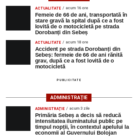
medicale.
spital după ce a fost lovită de o motocicletă pe
acum 16 ore
ACTUALITATE
strada Dorobanți din Sebeș
La locul accidentului intervine Detașamentul de Pompieri
Femeie de 66 de ani, transportată în
Accident pe strada Dorobanți din Sebeș: fermeie
stare gravă la spital după ce a fost
Sebeș, cu o autospecială de stingere cu apă și spumă și
lovită de o motocicletă pe strada
de 66 de ani rănită grav, după ce a fost lovită de o
un echipaj de Terapie Intensivă Mobilă, pentru acordarea
Dorobanți din Sebeș
motocicletă
primului ajutor medical și asigurarea măsurilor specifice.
acum 18 ore
ACTUALITATE
4–6 septembrie 2026: Prima ediție a Transylvania
Accident pe strada Dorobanți din
Polițiștii s-au deplasat la fața locului pentru efectuarea
Fest, la Cetatea Greavilor din Gârbova
Sebeș: fermeie de 66 de ani rănită
cercetărilor și stabilirea împrejurărilor exacte în care s-a
grav, după ce a fost lovită de o
produs accidentul. De asemenea, aceștia acționează
motocicletă
pentru fluidizarea traficului rutier în zonă.
PUBLICITATE
ACTUALIZARE:
„Victima, o persoană de sex feminin de
66 ani, va fi transportată la UPU Alba Iulia”
, a mai
ADMINISTRAȚIE
transmis ISU Alba.
acum 3 zile
ADMINISTRAȚIE
Primăria Sebeș a decis să reducă
intensitatea iluminatului public pe
timpul nopții, în contextul apelului la
Adaugă-ne ca sursă preferată
economii al Guvernului Bolojan