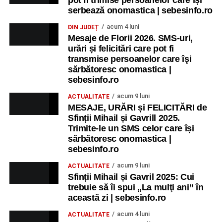
serbează onomastica | sebesinfo.ro
acum 4 luni
DIN JUDEȚ
Mesaje de Florii 2026. SMS-uri,
urări și felicitări care pot fi
transmise persoanelor care îşi
sărbătoresc onomastica |
sebesinfo.ro
acum 9 luni
ACTUALITATE
MESAJE, URĂRI și FELICITĂRI de
Sfinții Mihail și Gavrill 2025.
Trimite-le un SMS celor care își
sărbătoresc onomastica |
sebesinfo.ro
acum 9 luni
ACTUALITATE
Sfinții Mihail și Gavril 2025: Cui
trebuie să îi spui „La mulţi ani” în
această zi | sebesinfo.ro
acum 4 luni
ACTUALITATE