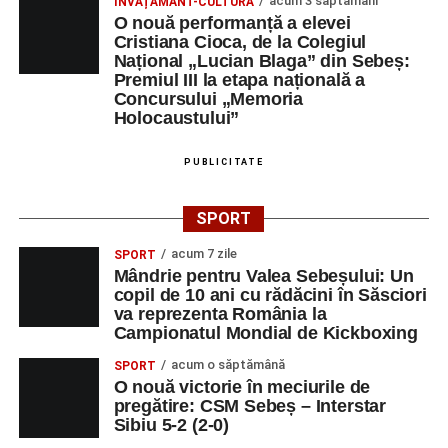
acum 3 săptămâni
ÎNVĂȚĂMÂNT-CULTURĂ
O nouă performanță a elevei
Cristiana Cioca, de la Colegiul
Național „Lucian Blaga” din Sebeș:
Premiul III la etapa națională a
Concursului „Memoria
Holocaustului”
PUBLICITATE
SPORT
acum 7 zile
SPORT
Mândrie pentru Valea Sebeșului: Un
copil de 10 ani cu rădăcini în Săsciori
va reprezenta România la
Campionatul Mondial de Kickboxing
acum o săptămână
SPORT
O nouă victorie în meciurile de
pregătire: CSM Sebeș – Interstar
Sibiu 5-2 (2-0)