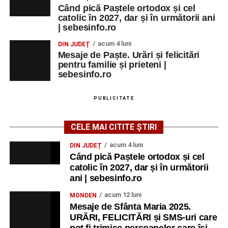
Când pică Paștele ortodox și cel
catolic în 2027, dar și în următorii ani
| sebesinfo.ro
acum 4 luni
DIN JUDEȚ
Mesaje de Paște. Urări și felicitări
pentru familie și prieteni |
sebesinfo.ro
PUBLICITATE
CELE MAI CITITE ȘTIRI
acum 4 luni
DIN JUDEȚ
Când pică Paștele ortodox și cel
catolic în 2027, dar și în următorii
ani | sebesinfo.ro
acum 12 luni
MONDEN
Mesaje de Sfânta Maria 2025.
URĂRI, FELICITĂRI și SMS-uri care
pot fi trimise persoanelor care își