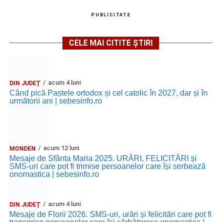
PUBLICITATE
CELE MAI CITITE ȘTIRI
acum 4 luni
DIN JUDEȚ
Când pică Paștele ortodox și cel catolic în 2027, dar și în
următorii ani | sebesinfo.ro
acum 12 luni
MONDEN
Mesaje de Sfânta Maria 2025. URĂRI, FELICITĂRI și
SMS-uri care pot fi trimise persoanelor care își serbează
onomastica | sebesinfo.ro
acum 4 luni
DIN JUDEȚ
Mesaje de Florii 2026. SMS-uri, urări și felicitări care pot fi