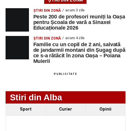
tinerilor muzicieni și munca depusă în cadrul taberei, iar
acum 3 zile
ȘTIRI DIN ZONĂ
spectatorii au răsplătit prestațiile cu aplauze îndelungate.
Peste 200 de profesori reuniți la Oașa
pentru Școala de vară a Sinaxei
Educaționale 2026
acum 4 zile
ȘTIRI DIN ZONĂ
Familie cu un copil de 2 ani, salvată
de jandarmii montani din Șugag după
ce s-a rătăcit în zona Oașa – Poiana
Muierii
PUBLICITATE
Stiri din Alba
Sport
Curier
Opinii
Evenimentul face parte din programul
String Symphonic
Camp 2026
, proiect susținut de
Rotary Club Alba Iulia
,
care urmărește să ofere tinerilor muzicieni oportunitatea