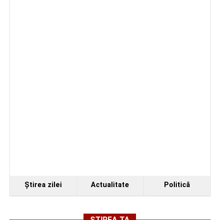
de a se perfecționa, de a colabora cu artiști din alte țări și
de a evolua împreună în fața publicului.
Organizatorii au transmis că recitalul de la Sebeș
Ştirea zilei
Actualitate
Politică
reprezintă doar începutul unei serii de concerte care vor
avea loc pe parcursul taberei, oferind comunității din
județul Alba ocazia de a descoperi tineri interpreți talentați
ȘTIREA TA