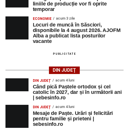
liniile de producție vor fi oprite
temporar
acum 3 zile
ECONOMIE
Locuri de muncă în Săsciori,
disponibile la 4 august 2026. AJOFM
Alba a publicat lista posturilor
vacante
PUBLICITATE
DIN JUDEȚ
acum 4 luni
DIN JUDEȚ
Când pică Paștele ortodox și cel
catolic în 2027, dar și în următorii ani
| sebesinfo.ro
acum 4 luni
DIN JUDEȚ
Mesaje de Paște. Urări și felicitări
pentru familie și prieteni |
sebesinfo.ro