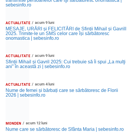
transmise persoanelor care îşi sărbătoresc onomastica |
sebesinfo.ro
acum 9 luni
ACTUALITATE
MESAJE, URĂRI și FELICITĂRI de Sfinții Mihail și Gavrill
2025. Trimite-le un SMS celor care își sărbătoresc
onomastica | sebesinfo.ro
acum 9 luni
ACTUALITATE
Sfinții Mihail și Gavril 2025: Cui trebuie să îi spui „La mulţi
ani” în această zi | sebesinfo.ro
acum 4 luni
ACTUALITATE
Nume de femei și bărbați care se sărbătoresc de Florii
2026 | sebesinfo.ro
acum 12 luni
MONDEN
Nume care se sărbătoresc de Sfânta Maria | sebesinfo.ro