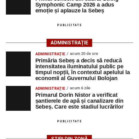
participă, timp de o săptămână, la cursuri de
Symphonic Camp 2026 a adus
Adaugă-ne ca sursă preferată
perfecționare, repetiții și activități artistice desfășurate sub
emoție și aplauze la Sebeș
îndrumarea unor profesori și mentori.
Urmărește-ne pe Google News
PUBLICITATE
Ultimele știri din Sebeș
ADMINISTRAȚIE
acum 20 de ore
ADMINISTRAȚIE
Primăria Sebeș a decis să reducă intensitatea
Primăria Sebeș a decis să reducă
iluminatului public pe timpul nopții, în contextul
intensitatea iluminatului public pe
apelului la economii al Guvernului Bolojan
timpul nopții, în contextul apelului la
economii al Guvernului Bolojan
Duminică, 23 august 2026, Râpa Roșie găzduiește
cea de-a III-a ediție a concursului „CicloAventurier
acum 6 zile
ADMINISTRAȚIE
Primarul Dorin Nistor a verificat
de Sebeș”
șantierele de apă și canalizare din
Primul concert din cadrul String Symphonic Camp
Sebeș. Care este stadiul lucrărilor
2026 a adus emoție și aplauze la Sebeș
După mai multe zile de pregătire intensivă, participanții
PUBLICITATE
au venit la Sebeș și au susținut un recital apreciat de
public. Fiecare interpretare a evidențiat nivelul artistic al
ȘTIRI DIN ZONĂ
Facebook
Messenger
WhatsApp
Twitter/X
Email