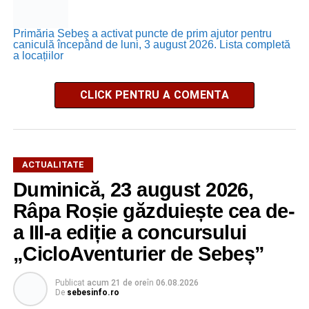
Primăria Sebeș a activat puncte de prim ajutor pentru
caniculă începând de luni, 3 august 2026. Lista completă
a locațiilor
CLICK PENTRU A COMENTA
ACTUALITATE
Duminică, 23 august 2026,
Râpa Roșie găzduiește cea de-
a III-a ediție a concursului
„CicloAventurier de Sebeș”
Publicat
acum 21 de ore
în
06.08.2026
De
sebesinfo.ro