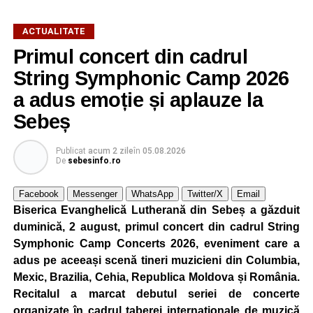
ACTUALITATE
Primul concert din cadrul
După două ediții organizate în Parcul Arini, competiția se
String Symphonic Camp 2026
mută într-un nou decor, oferind participanților ocazia de a
a adus emoție și aplauze la
concura într-un cadru natural deosebit. Evenimentul este
Sebeș
destinat copiilor și adolescenților cu vârste cuprinse între
5 și 18 ani, iar participarea este gratuită.
Publicat
acum 2 zile
în
05.08.2026
De
sebesinfo.ro
Organizatorii au pregătit trasee adaptate fiecărei categorii
de vârstă, astfel încât competiția să fie accesibilă atât
Facebook
Messenger
WhatsApp
Twitter/X
Email
celor aflați la început de drum, cât și celor cu experiență în
Biserica Evanghelică Lutherană din Sebeș a găzduit
mountain bike. La finalul întrecerii, cei mai bine clasați
duminică, 2 august, primul concert din cadrul String
concurenți vor fi recompensați cu premii în bani și premii
Symphonic Camp Concerts 2026, eveniment care a
oferite de partenerii evenimentului.
adus pe aceeași scenă tineri muzicieni din Columbia,
Mexic, Brazilia, Cehia, Republica Moldova și România.
Înaintea zilei de concurs, participanții își vor putea ridica
Recitalul a marcat debutul seriei de concerte
numerele de concurs, confirma înscrierile online sau se
organizate în cadrul taberei internaționale de muzică