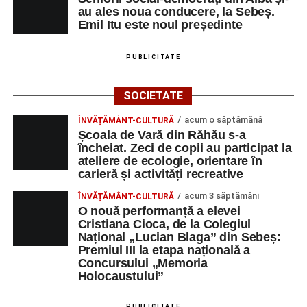
au ales noua conducere, la Sebeș.
2026 a adus emoție și aplauze la Sebeș
Emil Itu este noul președinte
PUBLICITATE
Facebook
Messenger
WhatsApp
Twitter/X
Email
SOCIETATE
acum o săptămână
ÎNVĂȚĂMÂNT-CULTURĂ
Școala de Vară din Răhău s-a
încheiat. Zeci de copii au participat la
ateliere de ecologie, orientare în
carieră și activități recreative
acum 3 săptămâni
ÎNVĂȚĂMÂNT-CULTURĂ
O nouă performanță a elevei
Cristiana Cioca, de la Colegiul
Național „Lucian Blaga” din Sebeș:
Premiul III la etapa națională a
Concursului „Memoria
Holocaustului”
PUBLICITATE