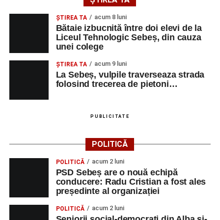
și de a lua parte la un veritabil schimb cultural prin
acum 8 luni
muzică.
ŞTIREA TA
Bătaie izbucnită între doi elevi de la
Liceul Tehnologic Sebeș, din cauza
unei colege
Adaugă-ne ca sursă preferată
acum 9 luni
ŞTIREA TA
La Sebeș, vulpile traverseaza strada
folosind trecerea de pietoni…
Urmărește-ne pe Google News
Ultimele știri din Sebeș
PUBLICITATE
Primăria Sebeș a decis să reducă intensitatea
POLITICĂ
iluminatului public pe timpul nopții, în contextul
apelului la economii al Guvernului Bolojan
acum 2 luni
POLITICĂ
PSD Sebeș are o nouă echipă
Duminică, 23 august 2026, Râpa Roșie găzduiește
conducere: Radu Cristian a fost ales
cea de-a III-a ediție a concursului „CicloAventurier
președinte al organizației
de Sebeș”
acum 2 luni
POLITICĂ
Primul concert din cadrul String Symphonic Camp
Seniorii social-democrați din Alba și-