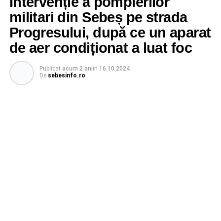
Intervenție a pompierilor
militari din Sebeș pe strada
Progresului, după ce un aparat
de aer condiționat a luat foc
Publicat
acum 2 ani
în
16.10.2024
De
sebesinfo.ro