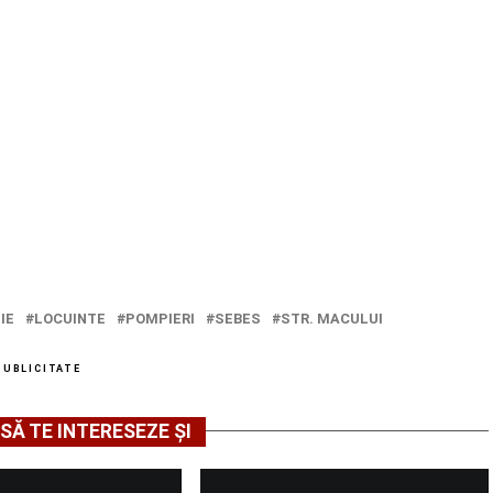
IE
LOCUINTE
POMPIERI
SEBES
STR. MACULUI
PUBLICITATE
SĂ TE INTERESEZE ȘI