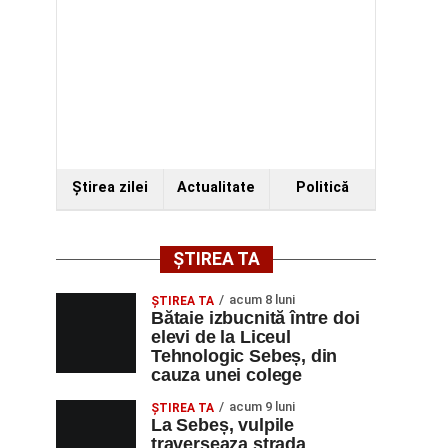
Ştirea zilei
Actualitate
Politică
ȘTIREA TA
acum 8 luni
ŞTIREA TA
Bătaie izbucnită între doi
elevi de la Liceul
Tehnologic Sebeș, din
cauza unei colege
acum 9 luni
ŞTIREA TA
La Sebeș, vulpile
traverseaza strada