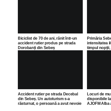
Biciclist de 70 de ani, rănit într-un
Primăria Seb
accident rutier produs pe strada
intensitatea i
Dorobanți din Sebeș
timpul nopții,
economii al 
Accident rutier pe strada Decebal
Locuri de mu
din Sebeș. Un autoturism s-a
disponibile l
răsturnat, o persoană a avut nevoie
AJOFM Alba a 
de îngrijiri medicale
posturilor va