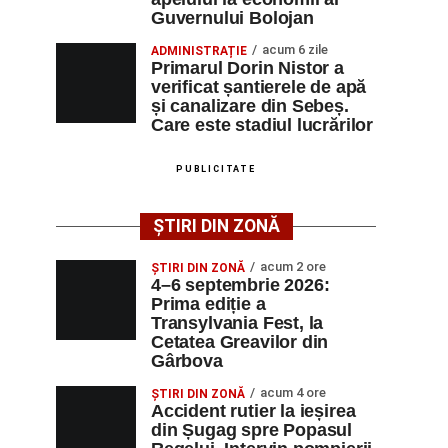
Guvernului Bolojan
acum 6 zile
ADMINISTRAȚIE
Primarul Dorin Nistor a
verificat șantierele de apă
și canalizare din Sebeș.
Care este stadiul lucrărilor
PUBLICITATE
ȘTIRI DIN ZONĂ
acum 2 ore
ȘTIRI DIN ZONĂ
4–6 septembrie 2026:
Prima ediție a
Transylvania Fest, la
Cetatea Greavilor din
Gârbova
acum 4 ore
ȘTIRI DIN ZONĂ
Accident rutier la ieșirea
din Șugag spre Popasul