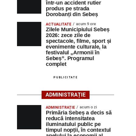
într-un accident rutier
produs pe strada
Dorobanți din Sebeș
acum 9 ore
ACTUALITATE
Zilele Municipiului Sebeș
2026: zece zile de
spectacole, filme, sport și
evenimente culturale, la
festivalul „Armonii în
Sebeș”. Programul
complet
PUBLICITATE
ADMINISTRAȚIE
acum o zi
ADMINISTRAȚIE
Primăria Sebeș a decis să
reducă intensitatea
iluminatului public pe
timpul nopții, în contextul
apelului la economii al