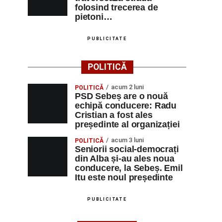
folosind trecerea de
pietoni…
PUBLICITATE
POLITICĂ
acum 2 luni
POLITICĂ
PSD Sebeș are o nouă
echipă conducere: Radu
Cristian a fost ales
președinte al organizației
acum 3 luni
POLITICĂ
Seniorii social-democrați
din Alba și-au ales noua
conducere, la Sebeș. Emil
Itu este noul președinte
PUBLICITATE