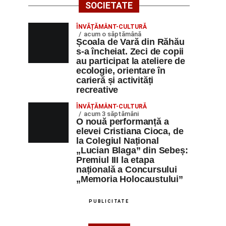
SOCIETATE
ÎNVĂȚĂMÂNT-CULTURĂ
acum o săptămână
Școala de Vară din Răhău
s-a încheiat. Zeci de copii
au participat la ateliere de
ecologie, orientare în
carieră și activități
recreative
ÎNVĂȚĂMÂNT-CULTURĂ
acum 3 săptămâni
O nouă performanță a
elevei Cristiana Cioca, de
la Colegiul Național
„Lucian Blaga” din Sebeș:
Premiul III la etapa
națională a Concursului
„Memoria Holocaustului”
PUBLICITATE