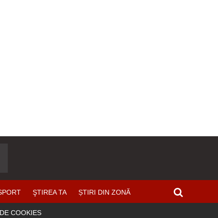
SPORT
ŞTIREA TA
ȘTIRI DIN ZONĂ
 DE COOKIES