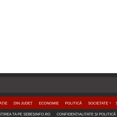
AȚIE
DIN JUDEȚ
ECONOMIE
POLITICĂ
SOCIETATE
ȘTIREA TA PE SEBEȘINFO.RO
CONFIDENȚIALITATE ȘI POLITICĂ