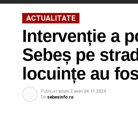
ACTUALITATE
Intervenție a p
Sebeș pe strad
locuințe au fos
Publicat
acum 2 ani
în
04.11.2024
De
sebesinfo.ro