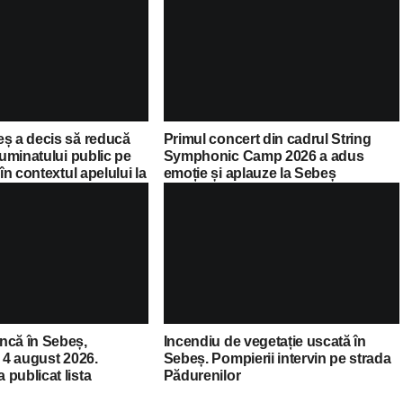
eș a decis să reducă
Primul concert din cadrul String
luminatului public pe
Symphonic Camp 2026 a adus
 în contextul apelului la
emoție și aplauze la Sebeș
Guvernului Bolojan
ncă în Sebeș,
Incendiu de vegetație uscată în
a 4 august 2026.
Sebeș. Pompierii intervin pe strada
publicat lista
Pădurenilor
cante