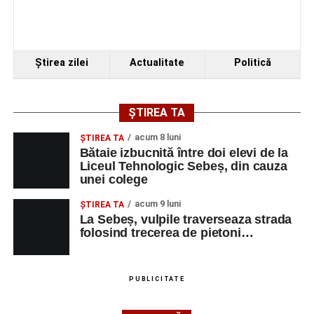
Ştirea zilei
Actualitate
Politică
ȘTIREA TA
acum 8 luni
ŞTIREA TA
Bătaie izbucnită între doi elevi de la
Liceul Tehnologic Sebeș, din cauza
unei colege
acum 9 luni
ŞTIREA TA
La Sebeș, vulpile traverseaza strada
folosind trecerea de pietoni…
PUBLICITATE