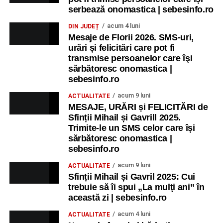
serbează onomastica | sebesinfo.ro
acum 4 luni
DIN JUDEȚ
Mesaje de Florii 2026. SMS-uri,
urări și felicitări care pot fi
transmise persoanelor care îşi
sărbătoresc onomastica |
sebesinfo.ro
acum 9 luni
ACTUALITATE
MESAJE, URĂRI și FELICITĂRI de
Sfinții Mihail și Gavrill 2025.
Trimite-le un SMS celor care își
sărbătoresc onomastica |
sebesinfo.ro
acum 9 luni
ACTUALITATE
Sfinții Mihail și Gavril 2025: Cui
trebuie să îi spui „La mulţi ani” în
această zi | sebesinfo.ro
acum 4 luni
ACTUALITATE