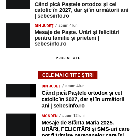
Când pică Paștele ortodox și cel
catolic în 2027, dar și în următorii ani
| sebesinfo.ro
acum 4 luni
DIN JUDEȚ
Mesaje de Paște. Urări și felicitări
pentru familie și prieteni |
sebesinfo.ro
PUBLICITATE
CELE MAI CITITE ȘTIRI
acum 4 luni
DIN JUDEȚ
Când pică Paștele ortodox și cel
catolic în 2027, dar și în următorii
ani | sebesinfo.ro
acum 12 luni
MONDEN
Mesaje de Sfânta Maria 2025.
URĂRI, FELICITĂRI și SMS-uri care
pot fi trimise persoanelor care își