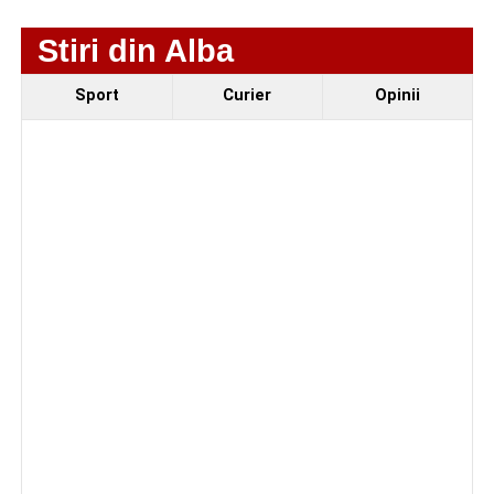
4–6 septembrie 2026: Prima ediție a Transylvania
Stiri din Alba
Fest, la Cetatea Greavilor din Gârbova
Sport
Curier
Opinii