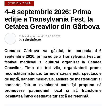
ȘTIRI DIN ZONĂ
4–6 septembrie 2026: Prima
ediție a Transylvania Fest, la
Cetatea Greavilor din Gârbova
Publicat
acum o zi
în
07.08.2026
De
sebesinfo.ro
Comuna Gârbova va găzdui, în perioada 4–6
septembrie 2026, prima ediție a Transylvania Fest, un
festival medieval și cultural organizat la Cetatea
Greavilor. Timp de trei zile, organizatorii promit
reconstituiri istorice, turniruri cavalerești, spectacole
de luptă, dansuri medievale, ateliere de meșteșuguri și
concerte, într-un eveniment care își propune să
promoveze patrimoniul local și să transforme
localitatea într-o destinație turistică de referință.