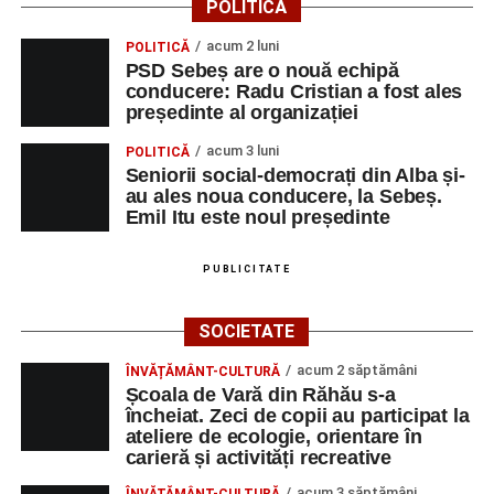
POLITICĂ
acum 2 luni
POLITICĂ
PSD Sebeș are o nouă echipă
conducere: Radu Cristian a fost ales
președinte al organizației
acum 3 luni
POLITICĂ
Seniorii social-democrați din Alba și-
au ales noua conducere, la Sebeș.
Emil Itu este noul președinte
PUBLICITATE
SOCIETATE
acum 2 săptămâni
ÎNVĂȚĂMÂNT-CULTURĂ
Școala de Vară din Răhău s-a
încheiat. Zeci de copii au participat la
ateliere de ecologie, orientare în
carieră și activități recreative
acum 3 săptămâni
ÎNVĂȚĂMÂNT-CULTURĂ