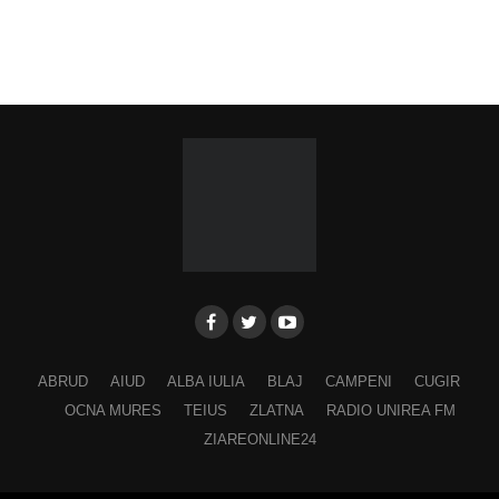
ABRUD
AIUD
ALBA IULIA
BLAJ
CAMPENI
CUGIR
OCNA MURES
TEIUS
ZLATNA
RADIO UNIREA FM
ZIAREONLINE24