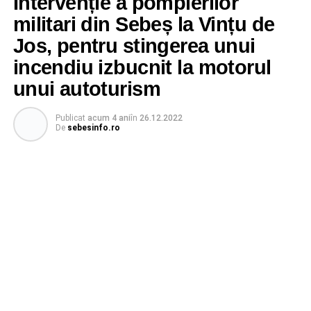
Intervenție a pompierilor
militari din Sebeș la Vințu de
Jos, pentru stingerea unui
incendiu izbucnit la motorul
unui autoturism
Publicat
acum 4 ani
în
26.12.2022
De
sebesinfo.ro