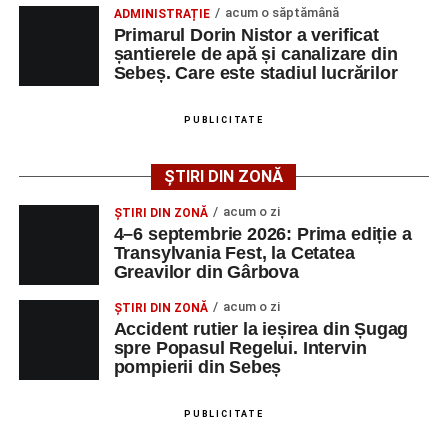
Transylvania Fest va avea loc în perioada
4–6
acum o săptămână
ADMINISTRAȚIE
de 66 de ani rănită grav, după ce a fost lovită de o
septembrie 2026
, la
Cetatea Greavilor din Gârbova
.
Primarul Dorin Nistor a verificat
motocicletă
șantierele de apă și canalizare din
Intrarea este liberă pe întreaga durată a evenimentului.
Sebeș. Care este stadiul lucrărilor
4–6 septembrie 2026: Prima ediție a Transylvania
Fest, la Cetatea Greavilor din Gârbova
PUBLICITATE
Adaugă-ne ca sursă preferată
ȘTIRI DIN ZONĂ
Urmărește-ne pe Google News
acum o zi
ȘTIRI DIN ZONĂ
4–6 septembrie 2026: Prima ediție a
Transylvania Fest, la Cetatea
Ultimele știri din Sebeș
Greavilor din Gârbova
Femeie de 66 de ani, transportată în stare gravă la
acum o zi
ȘTIRI DIN ZONĂ
spital după ce a fost lovită de o motocicletă pe
Accident rutier la ieșirea din Șugag
spre Popasul Regelui. Intervin
strada Dorobanți din Sebeș
pompierii din Sebeș
Accident pe strada Dorobanți din Sebeș: fermeie
de 66 de ani rănită grav, după ce a fost lovită de o
PUBLICITATE
motocicletă