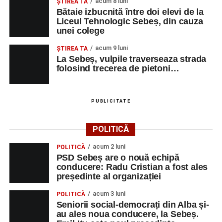
acum 8 luni
ŞTIREA TA
Bătaie izbucnită între doi elevi de la
Liceul Tehnologic Sebeș, din cauza
unei colege
acum 9 luni
ŞTIREA TA
La Sebeș, vulpile traverseaza strada
folosind trecerea de pietoni…
PUBLICITATE
POLITICĂ
acum 2 luni
POLITICĂ
PSD Sebeș are o nouă echipă
conducere: Radu Cristian a fost ales
președinte al organizației
acum 3 luni
POLITICĂ
Seniorii social-democrați din Alba și-
au ales noua conducere, la Sebeș.