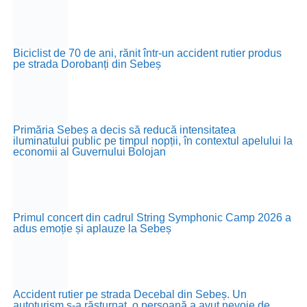
Biciclist de 70 de ani, rănit într-un accident rutier produs
pe strada Dorobanți din Sebeș
Primăria Sebeș a decis să reducă intensitatea
iluminatului public pe timpul nopții, în contextul apelului la
economii al Guvernului Bolojan
Primul concert din cadrul String Symphonic Camp 2026 a
adus emoție și aplauze la Sebeș
Accident rutier pe strada Decebal din Sebeș. Un
autoturism s-a răsturnat, o persoană a avut nevoie de