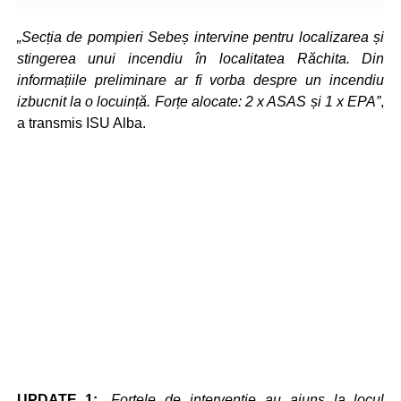
„Secția de pompieri Sebeș intervine pentru localizarea și
stingerea unui incendiu în localitatea Răchita. Din
informațiile preliminare ar fi vorba despre un incendiu
izbucnit la o locuință. Forțe alocate: 2 x ASAS și 1 x EPA”
,
a transmis ISU Alba.
UPDATE 1:
„Forțele de intervenție au ajuns la locul