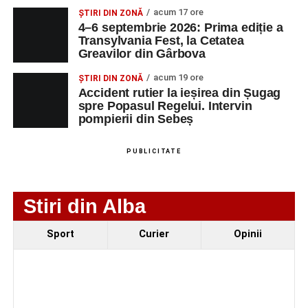
Facebook
Messenger
WhatsApp
Twitter/X
Email
acum 17 ore
ȘTIRI DIN ZONĂ
4–6 septembrie 2026: Prima ediție a
Urmărește-ne pe Google News
Transylvania Fest, la Cetatea
Greavilor din Gârbova
Ultimele știri din Sebeș
acum 19 ore
ȘTIRI DIN ZONĂ
Accident rutier la ieșirea din Șugag
Accident pe strada Dorobanți din Sebeș: fermeie
spre Popasul Regelui. Intervin
de 66 de ani rănită grav, după ce a fost lovită de o
pompierii din Sebeș
motocicletă
PUBLICITATE
4–6 septembrie 2026: Prima ediție a Transylvania
Fest, la Cetatea Greavilor din Gârbova
Accident rutier la ieșirea din Șugag spre Popasul
Stiri din Alba
Regelui. Intervin pompierii din Sebeș
Sport
Curier
Opinii
Facebook
Messenger
WhatsApp
Twitter/X
Email