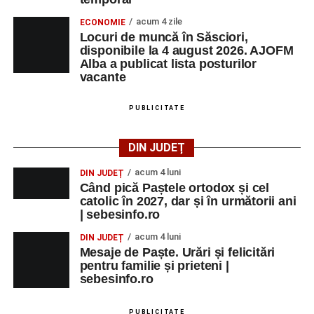
acum 4 zile
ECONOMIE
Locuri de muncă în Săsciori,
disponibile la 4 august 2026. AJOFM
Alba a publicat lista posturilor
vacante
PUBLICITATE
DIN JUDEȚ
acum 4 luni
DIN JUDEȚ
Când pică Paștele ortodox și cel
catolic în 2027, dar și în următorii ani
| sebesinfo.ro
acum 4 luni
DIN JUDEȚ
Mesaje de Paște. Urări și felicitări
pentru familie și prieteni |
sebesinfo.ro
PUBLICITATE