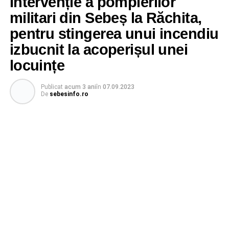
Intervenție a pompierilor
militari din Sebeș la Răchita,
pentru stingerea unui incendiu
izbucnit la acoperișul unei
locuințe
Publicat
acum 3 ani
în
07.09.2023
De
sebesinfo.ro