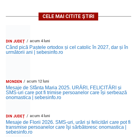
CELE MAI CITITE ȘTIRI
acum 4 luni
DIN JUDEȚ
Când pică Paștele ortodox și cel catolic în 2027, dar și în
următorii ani | sebesinfo.ro
acum 12 luni
MONDEN
Mesaje de Sfânta Maria 2025. URĂRI, FELICITĂRI și
SMS-uri care pot fi trimise persoanelor care își serbează
onomastica | sebesinfo.ro
acum 4 luni
DIN JUDEȚ
Mesaje de Florii 2026. SMS-uri, urări și felicitări care pot fi
transmise persoanelor care îşi sărbătoresc onomastica |
sebesinfo.ro