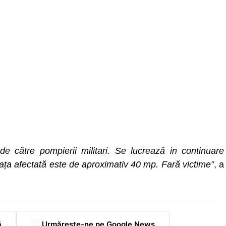
 de către pompierii militari. Se lucrează in continuare
afața afectată este de aproximativ 40 mp. Fară victime”
, a
ă
Urmărește-ne pe Google News