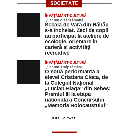
SOCIETATE
ÎNVĂȚĂMÂNT-CULTURĂ
acum o săptămână
Școala de Vară din Răhău
s-a încheiat. Zeci de copii
au participat la ateliere de
ecologie, orientare în
carieră și activități
recreative
ÎNVĂȚĂMÂNT-CULTURĂ
acum 3 săptămâni
O nouă performanță a
elevei Cristiana Cioca, de
la Colegiul Național
„Lucian Blaga” din Sebeș:
Premiul III la etapa
națională a Concursului
„Memoria Holocaustului”
PUBLICITATE