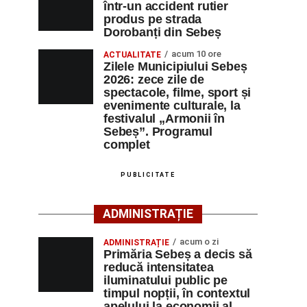
într-un accident rutier
produs pe strada
Dorobanți din Sebeș
acum 10 ore
ACTUALITATE
Zilele Municipiului Sebeș
2026: zece zile de
spectacole, filme, sport și
evenimente culturale, la
festivalul „Armonii în
Sebeș”. Programul
complet
PUBLICITATE
ADMINISTRAȚIE
acum o zi
ADMINISTRAȚIE
Primăria Sebeș a decis să
reducă intensitatea
iluminatului public pe
timpul nopții, în contextul
apelului la economii al