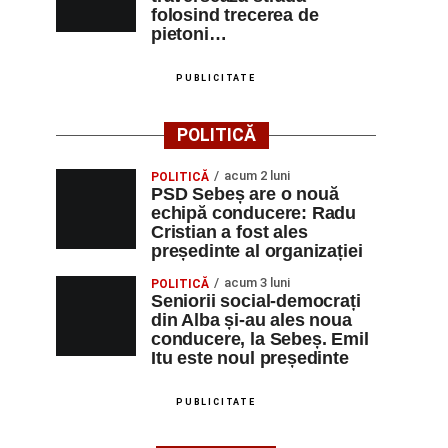
folosind trecerea de
pietoni…
PUBLICITATE
POLITICĂ
acum 2 luni
POLITICĂ
PSD Sebeș are o nouă
echipă conducere: Radu
Cristian a fost ales
președinte al organizației
acum 3 luni
POLITICĂ
Seniorii social-democrați
din Alba și-au ales noua
conducere, la Sebeș. Emil
Itu este noul președinte
PUBLICITATE