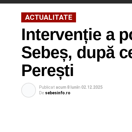
ACTUALITATE
Intervenție a p
Sebeș, după ce
Perești
Publicat
acum 8 luni
în
02.12.2025
De
sebesinfo.ro