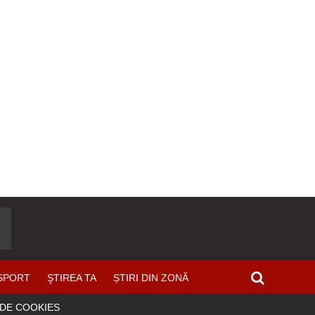
SPORT
ŞTIREA TA
ȘTIRI DIN ZONĂ
 DE COOKIES