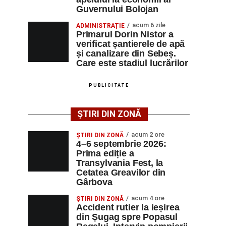
Guvernului Bolojan
acum 6 zile
ADMINISTRAȚIE
Primarul Dorin Nistor a
verificat șantierele de apă
și canalizare din Sebeș.
Care este stadiul lucrărilor
PUBLICITATE
ȘTIRI DIN ZONĂ
acum 2 ore
ȘTIRI DIN ZONĂ
4–6 septembrie 2026:
Prima ediție a
Transylvania Fest, la
Cetatea Greavilor din
Gârbova
acum 4 ore
ȘTIRI DIN ZONĂ
Accident rutier la ieșirea
din Șugag spre Popasul