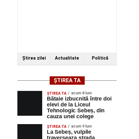
Ştirea zilei
Actualitate
Politică
ȘTIREA TA
acum 8 luni
ŞTIREA TA
Bătaie izbucnită între doi
elevi de la Liceul
Tehnologic Sebeș, din
cauza unei colege
acum 9 luni
ŞTIREA TA
La Sebeș, vulpile
traverseaza strada