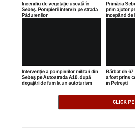
Incendiu de vegetație uscată în
Primăria Sebe
Sebeș. Pompierii intervin pe strada
prim ajutor p
Pădurenilor
începând de l
Lista completă
Intervenție a pompierilor militari din
Bărbat de 67 
Sebeș pe Autostrada A10, după
a fost prins
degajări de fum la un autoturism
în Petrești
CLICK P