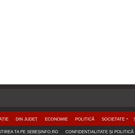
AȚIE
DIN JUDEȚ
ECONOMIE
POLITICĂ
SOCIETATE
ȘTIREA TA PE SEBEȘINFO.RO
CONFIDENȚIALITATE ȘI POLITICĂ