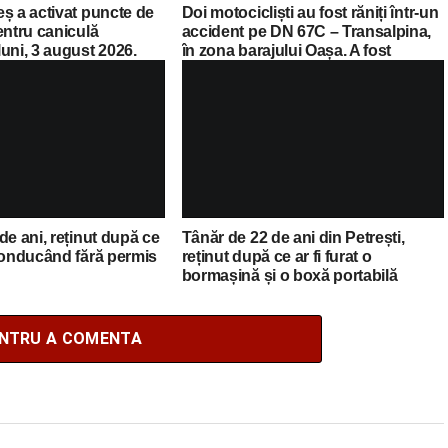
ș a activat puncte de
Doi motocicliști au fost răniți într-un
entru caniculă
accident pe DN 67C – Transalpina,
uni, 3 august 2026.
în zona barajului Oașa. A fost
 a locațiilor
solicitat elicopterul SMURD
de ani, reținut după ce
Tânăr de 22 de ani din Petrești,
 conducând fără permis
reținut după ce ar fi furat o
bormașină și o boxă portabilă
ENTRU A COMENTA