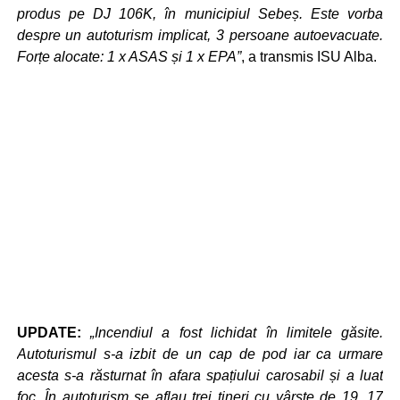
produs pe DJ 106K, în municipiul Sebeș. Este vorba
despre un autoturism implicat, 3 persoane autoevacuate.
Forțe alocate: 1 x ASAS și 1 x EPA”
, a transmis ISU Alba.
UPDATE:
„Incendiul a fost lichidat în limitele găsite.
Autoturismul s-a izbit de un cap de pod iar ca urmare
acesta s-a răsturnat în afara spațiului carosabil și a luat
foc. În autoturism se aflau trei tineri cu vârste de 19, 17