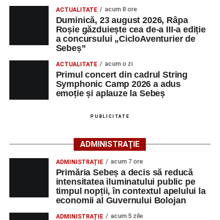
acum 8 ore
ACTUALITATE
Duminică, 23 august 2026, Râpa
Înscrierile online sunt deschise până în 22 august 2026 și
Roșie găzduiește cea de-a III-a ediție
pot fi efectuate pe site-ul
www.cicloaventura.ro
.
String Symphonic Camp 2026 reunește tineri
a concursului „CicloAventurier de
instrumentiști din 6 țări, alături de voluntari și foști elevi ai
Sebeș”
Liceului de Arte „Regina Maria”, din Alba Iulia, care
acum o zi
ACTUALITATE
participă, timp de o săptămână, la cursuri de
Primul concert din cadrul String
Adaugă-ne ca sursă preferată
perfecționare, repetiții și activități artistice desfășurate sub
Symphonic Camp 2026 a adus
îndrumarea unor profesori și mentori.
emoție și aplauze la Sebeș
Urmărește-ne pe Google News
PUBLICITATE
Ultimele știri din Sebeș
ADMINISTRAȚIE
Primăria Sebeș a decis să reducă intensitatea
acum 7 ore
ADMINISTRAȚIE
iluminatului public pe timpul nopții, în contextul
Primăria Sebeș a decis să reducă
apelului la economii al Guvernului Bolojan
intensitatea iluminatului public pe
timpul nopții, în contextul apelului la
Duminică, 23 august 2026, Râpa Roșie găzduiește
economii al Guvernului Bolojan
cea de-a III-a ediție a concursului „CicloAventurier
de Sebeș”
acum 5 zile
ADMINISTRAȚIE