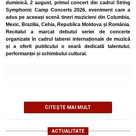
mountain bike. La finalul întrecerii, cei mai bine clasați
duminică, 2 august, primul concert din cadrul String
concurenți vor fi recompensați cu premii în bani și premii
Symphonic Camp Concerts 2026, eveniment care a
oferite de partenerii evenimentului.
adus pe aceeași scenă tineri muzicieni din Columbia,
Mexic, Brazilia, Cehia, Republica Moldova și România.
Înaintea zilei de concurs, participanții își vor putea ridica
Recitalul a marcat debutul seriei de concerte
numerele de concurs, confirma înscrierile online sau se
organizate în cadrul taberei internaționale de muzică
vor putea înscrie direct la competiție în cadrul Punctului
și a oferit publicului o seară dedicată talentului,
Oficial de Înscrieri și Informații (Race Office), care va
performanței și schimbului cultural.
funcționa după următorul program:
• vineri, 21 august, între orele 17:00 și 20:00, în Piața
Primăriei Sebeș;
• sâmbătă, 22 august, între orele 10:00 și 20:00, pe platoul
Centrului Cultural „Lucian Blaga” Sebeș;
• sâmbătă, 22 august, între orele 17:00 și 20:00, la Râpa
Roșie, unde vor avea loc și antrenamente libere pe
CITEȘTE MAI MULT
traseul de concurs.
Startul competiției va fi dat duminică, 23 august 2026, la
ACTUALITATE
ora 10:00, la Râpa Roșie.