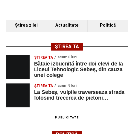
Organizatorii au transmis că recitalul de la Sebeș
reprezintă doar începutul unei serii de concerte care vor
Ştirea zilei
Actualitate
Politică
avea loc pe parcursul taberei, oferind comunității din
județul Alba ocazia de a descoperi tineri interpreți talentați
și de a lua parte la un veritabil schimb cultural prin
ȘTIREA TA
muzică.
acum 8 luni
ŞTIREA TA
Bătaie izbucnită între doi elevi de la
Liceul Tehnologic Sebeș, din cauza
unei colege
Adaugă-ne ca sursă preferată
acum 9 luni
ŞTIREA TA
La Sebeș, vulpile traverseaza strada
Urmărește-ne pe Google News
folosind trecerea de pietoni…
Ultimele știri din Sebeș
PUBLICITATE
Primăria Sebeș a decis să reducă intensitatea
iluminatului public pe timpul nopții, în contextul