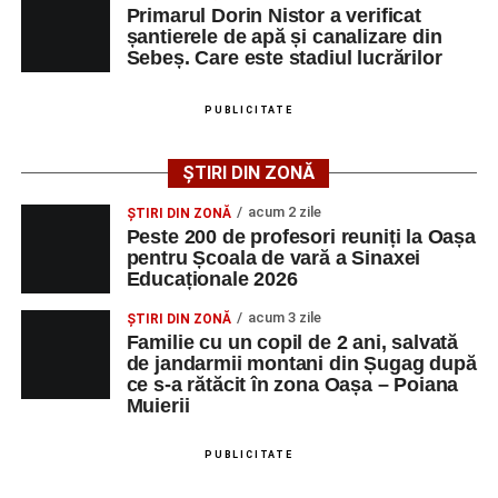
Primarul Dorin Nistor a verificat
Primul concert din cadrul String Symphonic Camp
șantierele de apă și canalizare din
2026 a adus emoție și aplauze la Sebeș
Sebeș. Care este stadiul lucrărilor
După mai multe zile de pregătire intensivă, participanții
au venit la Sebeș și au susținut un recital apreciat de
PUBLICITATE
public. Fiecare interpretare a evidențiat nivelul artistic al
tinerilor muzicieni și munca depusă în cadrul taberei, iar
ȘTIRI DIN ZONĂ
spectatorii au răsplătit prestațiile cu aplauze îndelungate.
acum 2 zile
ȘTIRI DIN ZONĂ
Peste 200 de profesori reuniți la Oașa
pentru Școala de vară a Sinaxei
Educaționale 2026
acum 3 zile
ȘTIRI DIN ZONĂ
Familie cu un copil de 2 ani, salvată
de jandarmii montani din Șugag după
ce s-a rătăcit în zona Oașa – Poiana
Muierii
PUBLICITATE