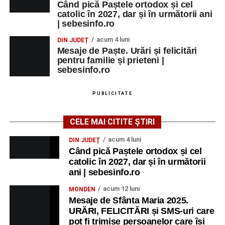
Când pică Paștele ortodox și cel
catolic în 2027, dar și în următorii ani
| sebesinfo.ro
acum 4 luni
DIN JUDEȚ
Mesaje de Paște. Urări și felicitări
pentru familie și prieteni |
sebesinfo.ro
PUBLICITATE
CELE MAI CITITE ȘTIRI
acum 4 luni
DIN JUDEȚ
Când pică Paștele ortodox și cel
catolic în 2027, dar și în următorii
ani | sebesinfo.ro
acum 12 luni
MONDEN
Mesaje de Sfânta Maria 2025.
URĂRI, FELICITĂRI și SMS-uri care
pot fi trimise persoanelor care își