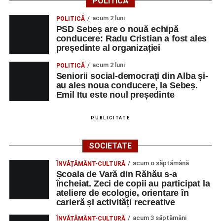
POLITICĂ
apelului la economii al Guvernului Bolojan
acum 2 luni
POLITICĂ
Duminică, 23 august 2026, Râpa Roșie găzduiește
PSD Sebeș are o nouă echipă
cea de-a III-a ediție a concursului „CicloAventurier
conducere: Radu Cristian a fost ales
de Sebeș”
președinte al organizației
Primul concert din cadrul String Symphonic Camp
acum 2 luni
POLITICĂ
2026 a adus emoție și aplauze la Sebeș
Seniorii social-democrați din Alba și-
au ales noua conducere, la Sebeș.
Emil Itu este noul președinte
PUBLICITATE
SOCIETATE
acum o săptămână
ÎNVĂȚĂMÂNT-CULTURĂ
Școala de Vară din Răhău s-a
încheiat. Zeci de copii au participat la
ateliere de ecologie, orientare în
carieră și activități recreative
acum 3 săptămâni
ÎNVĂȚĂMÂNT-CULTURĂ