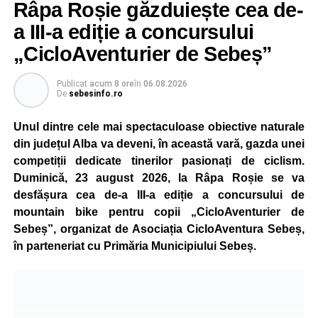
Râpa Roșie găzduiește cea de-
a III-a ediție a concursului
„CicloAventurier de Sebeș”
Publicat
acum 8 ore
în
06.08.2026
De
sebesinfo.ro
Unul dintre cele mai spectaculoase obiective naturale
din județul Alba va deveni, în această vară, gazda unei
competiții dedicate tinerilor pasionați de ciclism.
Duminică, 23 august 2026, la Râpa Roșie se va
desfășura cea de-a III-a ediție a concursului de
mountain bike pentru copii „CicloAventurier de
Sebeș”, organizat de Asociația CicloAventura Sebeș,
în parteneriat cu Primăria Municipiului Sebeș.