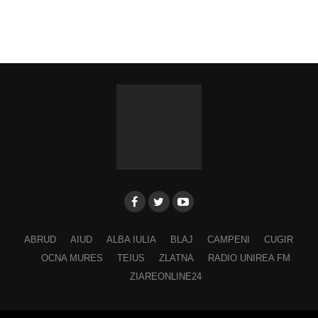
ABRUD
AIUD
ALBA IULIA
BLAJ
CAMPENI
CUGIR
OCNA MURES
TEIUS
ZLATNA
RADIO UNIREA FM
ZIAREONLINE24