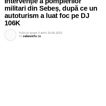
Intervenție a pompierilor
militari din Sebeș, după ce un
autoturism a luat foc pe DJ
106K
Publicat
acum 3 ani
în
26.06.2023
De
sebesinfo.ro