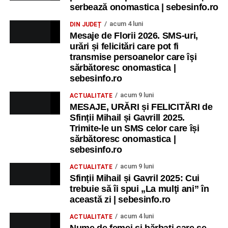
serbează onomastica | sebesinfo.ro
acum 4 luni
DIN JUDEȚ
Mesaje de Florii 2026. SMS-uri,
urări și felicitări care pot fi
transmise persoanelor care îşi
sărbătoresc onomastica |
sebesinfo.ro
acum 9 luni
ACTUALITATE
MESAJE, URĂRI și FELICITĂRI de
Sfinții Mihail și Gavrill 2025.
Trimite-le un SMS celor care își
sărbătoresc onomastica |
sebesinfo.ro
acum 9 luni
ACTUALITATE
Sfinții Mihail și Gavril 2025: Cui
trebuie să îi spui „La mulţi ani” în
această zi | sebesinfo.ro
acum 4 luni
ACTUALITATE
Nume de femei și bărbați care se