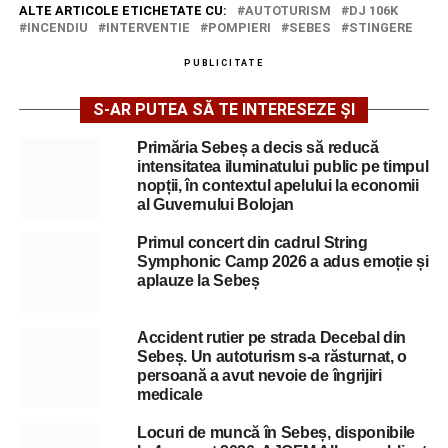
ALTE ARTICOLE ETICHETATE CU:
AUTOTURISM
DJ 106K
INCENDIU
INTERVENTIE
POMPIERI
SEBES
STINGERE
PUBLICITATE
S-AR PUTEA SĂ TE INTERESEZE ȘI
Primăria Sebeș a decis să reducă
intensitatea iluminatului public pe timpul
nopții, în contextul apelului la economii
al Guvernului Bolojan
Primul concert din cadrul String
Symphonic Camp 2026 a adus emoție și
aplauze la Sebeș
Accident rutier pe strada Decebal din
Sebeș. Un autoturism s-a răsturnat, o
persoană a avut nevoie de îngrijiri
medicale
Locuri de muncă în Sebeș, disponibile