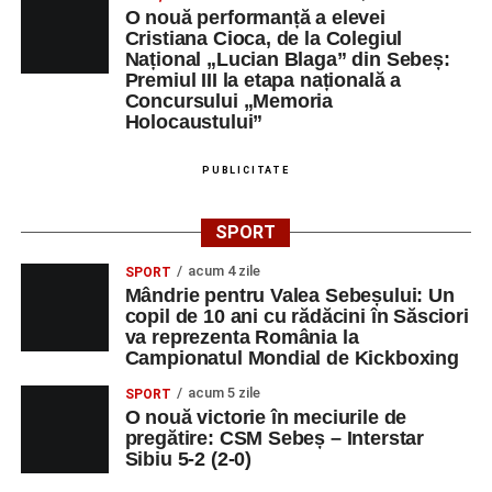
O nouă performanță a elevei
Cristiana Cioca, de la Colegiul
Național „Lucian Blaga” din Sebeș:
Premiul III la etapa națională a
Concursului „Memoria
Holocaustului”
PUBLICITATE
SPORT
acum 4 zile
SPORT
Mândrie pentru Valea Sebeșului: Un
copil de 10 ani cu rădăcini în Săsciori
va reprezenta România la
Campionatul Mondial de Kickboxing
acum 5 zile
SPORT
O nouă victorie în meciurile de
pregătire: CSM Sebeș – Interstar
Sibiu 5-2 (2-0)