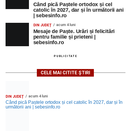
Când pică Paștele ortodox și cel
catolic în 2027, dar și în următorii ani
| sebesinfo.ro
acum 4 luni
DIN JUDEȚ
Mesaje de Paște. Urări și felicitări
pentru familie și prieteni |
sebesinfo.ro
PUBLICITATE
CELE MAI CITITE ȘTIRI
acum 4 luni
DIN JUDEȚ
Când pică Paștele ortodox și cel catolic în 2027, dar și în
următorii ani | sebesinfo.ro