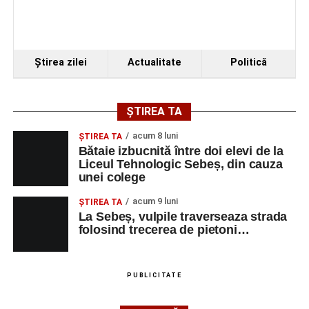
Ştirea zilei
Actualitate
Politică
ȘTIREA TA
acum 8 luni
ŞTIREA TA
Bătaie izbucnită între doi elevi de la
Liceul Tehnologic Sebeș, din cauza
unei colege
acum 9 luni
ŞTIREA TA
La Sebeș, vulpile traverseaza strada
folosind trecerea de pietoni…
PUBLICITATE