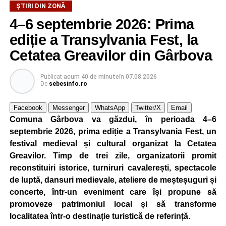
ȘTIRI DIN ZONĂ
4–6 septembrie 2026: Prima
ediție a Transylvania Fest, la
Cetatea Greavilor din Gârbova
Publicat
acum 40 de minute
în
07.08.2026
De
sebesinfo.ro
Facebook
Messenger
WhatsApp
Twitter/X
Email
Comuna Gârbova va găzdui, în perioada 4–6
septembrie 2026, prima ediție a Transylvania Fest, un
festival medieval și cultural organizat la Cetatea
Greavilor. Timp de trei zile, organizatorii promit
reconstituiri istorice, turniruri cavalerești, spectacole
de luptă, dansuri medievale, ateliere de meșteșuguri și
concerte, într-un eveniment care își propune să
promoveze patrimoniul local și să transforme
localitatea într-o destinație turistică de referință.