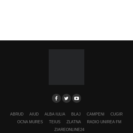
ABRUD
AIUD
ALBA IULIA
BLAJ
CAMPENI
CUGIR
OCNA MURES
TEIUS
ZLATNA
RADIO UNIREA FM
ZIAREONLINE24