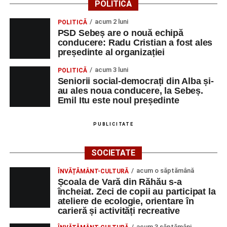
POLITICĂ
acum 2 luni
POLITICĂ
PSD Sebeș are o nouă echipă
conducere: Radu Cristian a fost ales
președinte al organizației
acum 3 luni
POLITICĂ
Seniorii social-democrați din Alba și-
au ales noua conducere, la Sebeș.
Emil Itu este noul președinte
PUBLICITATE
SOCIETATE
acum o săptămână
ÎNVĂȚĂMÂNT-CULTURĂ
Școala de Vară din Răhău s-a
încheiat. Zeci de copii au participat la
ateliere de ecologie, orientare în
carieră și activități recreative
acum 3 săptămâni