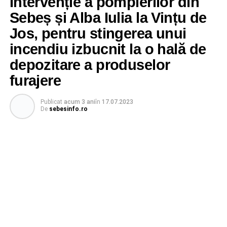
Intervenție a pompierilor din
Sebeș și Alba Iulia la Vințu de
Jos, pentru stingerea unui
incendiu izbucnit la o hală de
depozitare a produselor
furajere
Publicat
acum 3 ani
în
17.07.2023
De
sebesinfo.ro