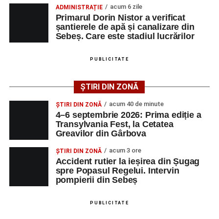
acum 6 zile
Regelui. Intervin pompierii din Sebeș
ADMINISTRAȚIE
Transylvania Fest va avea loc în perioada
4–6
Primarul Dorin Nistor a verificat
Biciclist de 70 de ani, rănit într-un accident rutier
șantierele de apă și canalizare din
septembrie 2026
, la
Cetatea Greavilor din Gârbova
.
Sebeș. Care este stadiul lucrărilor
produs pe strada Dorobanți din Sebeș
Intrarea este liberă pe întreaga durată a evenimentului.
PUBLICITATE
Facebook
Messenger
WhatsApp
Twitter/X
Email
Adaugă-ne ca sursă preferată
ȘTIRI DIN ZONĂ
acum 40 de minute
ȘTIRI DIN ZONĂ
Urmărește-ne pe Google News
4–6 septembrie 2026: Prima ediție a
Transylvania Fest, la Cetatea
Greavilor din Gârbova
Ultimele știri din Sebeș
acum 3 ore
ȘTIRI DIN ZONĂ
4–6 septembrie 2026: Prima ediție a Transylvania
Accident rutier la ieșirea din Șugag
Fest, la Cetatea Greavilor din Gârbova
spre Popasul Regelui. Intervin
pompierii din Sebeș
Accident rutier la ieșirea din Șugag spre Popasul
Regelui. Intervin pompierii din Sebeș
PUBLICITATE
Biciclist de 70 de ani, rănit într-un accident rutier