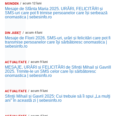
acum 12 luni
MONDEN
Mesaje de Sfânta Maria 2025. URĂRI, FELICITĂRI și
SMS-uri care pot fi trimise persoanelor care își serbează
onomastica | sebesinfo.ro
acum 4 luni
DIN JUDEȚ
Mesaje de Florii 2026. SMS-uri, urări și felicitări care pot fi
transmise persoanelor care îşi sărbătoresc onomastica |
sebesinfo.ro
acum 9 luni
ACTUALITATE
MESAJE, URĂRI și FELICITĂRI de Sfinții Mihail și Gavrill
2025. Trimite-le un SMS celor care își sărbătoresc
onomastica | sebesinfo.ro
acum 9 luni
ACTUALITATE
Sfinții Mihail și Gavril 2025: Cui trebuie să îi spui „La mulţi
ani” în această zi | sebesinfo.ro
acum 4 luni