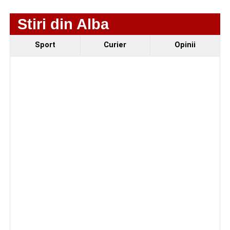
produs pe strada Dorobanți din Sebeș
Stiri din Alba
Sport
Curier
Opinii
Facebook
Messenger
WhatsApp
Twitter/X
Email