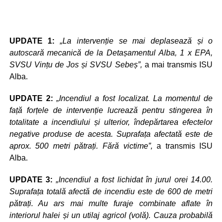
UPDATE 1:
„La intervenție se mai deplasează și o
autoscară mecanică de la Detașamentul Alba, 1 x EPA,
SVSU Vințu de Jos și SVSU Sebeș”,
a mai transmis ISU
Alba.
UPDATE 2:
„Incendiul a fost localizat. La momentul de
față forțele de intervenție lucrează pentru stingerea în
totalitate a incendiului și ulterior, îndepărtarea efectelor
negative produse de acesta. Suprafața afectată este de
aprox. 500 metri pătrați. Fără victime”,
a transmis ISU
Alba.
UPDATE 3:
„Incendiul a fost lichidat în jurul orei 14.00.
Suprafața totală afectă de incendiu este de 600 de metri
pătrați. Au ars mai multe furaje combinate aflate în
interiorul halei și un utilaj agricol (volă). Cauza probabilă