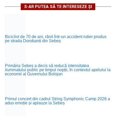
S-AR PUTEA SĂ TE INTERESEZE ȘI
Biciclist de 70 de ani, rănit într-un accident rutier produs
pe strada Dorobanți din Sebeș
Primăria Sebeș a decis să reducă intensitatea
iluminatului public pe timpul nopții, în contextul apelului la
economii al Guvernului Bolojan
Primul concert din cadrul String Symphonic Camp 2026 a
adus emoție și aplauze la Sebeș