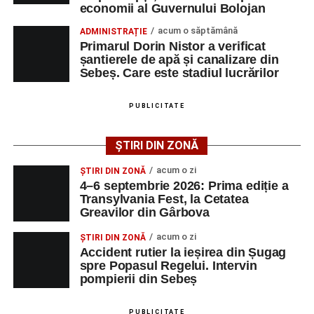
economii al Guvernului Bolojan
strada Dorobanți din Sebeș
președintele Asociației AGORA – Născuți Liberi.
acum o săptămână
ADMINISTRAȚIE
Accident pe strada Dorobanți din Sebeș: fermeie
Transylvania Fest va avea loc în perioada
4–6
Primarul Dorin Nistor a verificat
de 66 de ani rănită grav, după ce a fost lovită de o
șantierele de apă și canalizare din
septembrie 2026
, la
Cetatea Greavilor din Gârbova
.
motocicletă
Sebeș. Care este stadiul lucrărilor
Intrarea este liberă pe întreaga durată a evenimentului.
4–6 septembrie 2026: Prima ediție a Transylvania
Fest, la Cetatea Greavilor din Gârbova
PUBLICITATE
Adaugă-ne ca sursă preferată
ȘTIRI DIN ZONĂ
Facebook
Messenger
WhatsApp
Twitter/X
Email
acum o zi
ȘTIRI DIN ZONĂ
Urmărește-ne pe Google News
4–6 septembrie 2026: Prima ediție a
Transylvania Fest, la Cetatea
Greavilor din Gârbova
Ultimele știri din Sebeș
acum o zi
ȘTIRI DIN ZONĂ
Femeie de 66 de ani, transportată în stare gravă la
Accident rutier la ieșirea din Șugag
spre Popasul Regelui. Intervin
spital după ce a fost lovită de o motocicletă pe
pompierii din Sebeș
strada Dorobanți din Sebeș
Accident pe strada Dorobanți din Sebeș: fermeie
PUBLICITATE