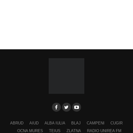
ABRUD
AIUD
ALBA IULIA
BLAJ
CAMPENI
CUGIR
OCNA MURES
TEIUS
ZLATNA
RADIO UNIREA FM