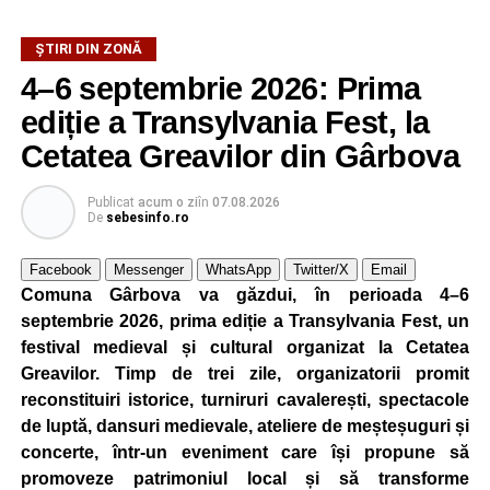
ȘTIRI DIN ZONĂ
4–6 septembrie 2026: Prima
ediție a Transylvania Fest, la
Cetatea Greavilor din Gârbova
Publicat
acum o zi
în
07.08.2026
De
sebesinfo.ro
Facebook
Messenger
WhatsApp
Twitter/X
Email
Comuna Gârbova va găzdui, în perioada 4–6
septembrie 2026, prima ediție a Transylvania Fest, un
festival medieval și cultural organizat la Cetatea
Greavilor. Timp de trei zile, organizatorii promit
reconstituiri istorice, turniruri cavalerești, spectacole
de luptă, dansuri medievale, ateliere de meșteșuguri și
concerte, într-un eveniment care își propune să
promoveze patrimoniul local și să transforme