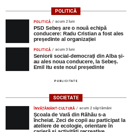
POLITICĂ
acum 2 luni
POLITICĂ
PSD Sebeș are o nouă echipă
conducere: Radu Cristian a fost ales
președinte al organizației
acum 3 luni
POLITICĂ
Seniorii social-democrați din Alba și-
au ales noua conducere, la Sebeș.
Emil Itu este noul președinte
PUBLICITATE
SOCIETATE
acum 2 săptămâni
ÎNVĂȚĂMÂNT-CULTURĂ
Școala de Vară din Răhău s-a
încheiat. Zeci de copii au participat la
ateliere de ecologie, orientare în
carieră și activități recreative