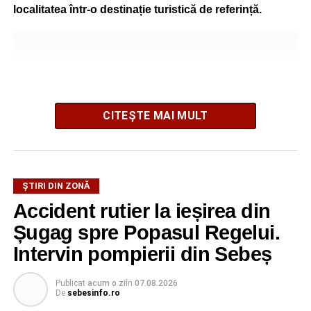
localitatea într-o destinație turistică de referință.
CITEȘTE MAI MULT
ȘTIRI DIN ZONĂ
Accident rutier la ieșirea din
Festivalul este organizat de
Asociația AGORA – Născuți
Șugag spre Popasul Regelui.
Liberi
, în parteneriat cu
Primăria Comunei Gârbova
și
Ordinul Cetății Mühlbach
, iar accesul publicului va fi
Intervin pompierii din Sebeș
gratuit pe întreaga durată a manifestării.
Publicat
acum o zi
în
07.08.2026
De
sebesinfo.ro
Cetatea Greavilor și zona centrală a comunei vor fi