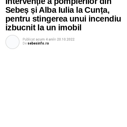
Intervenție a pompierilor din
Sebeș și Alba Iulia la Cunța,
pentru stingerea unui incendiu
izbucnit la un imobil
Publicat
acum 4 ani
în
20.10.2022
De
sebesinfo.ro