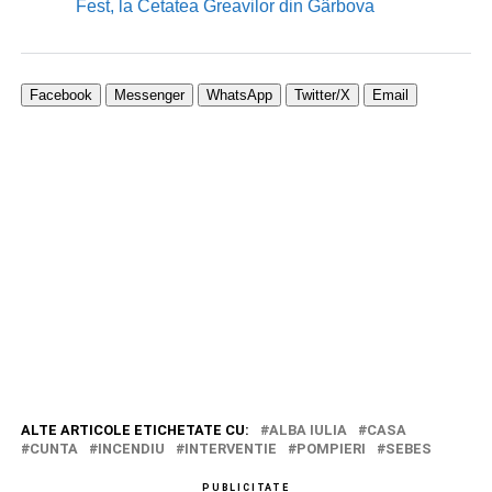
Fest, la Cetatea Greavilor din Gârbova
Facebook
Messenger
WhatsApp
Twitter/X
Email
ALTE ARTICOLE ETICHETATE CU:
ALBA IULIA
CASA
CUNTA
INCENDIU
INTERVENTIE
POMPIERI
SEBES
PUBLICITATE