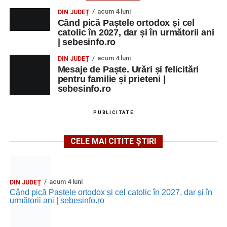
acum 4 luni
DIN JUDEȚ
Când pică Paștele ortodox și cel
catolic în 2027, dar și în următorii ani
| sebesinfo.ro
acum 4 luni
DIN JUDEȚ
Mesaje de Paște. Urări și felicitări
pentru familie și prieteni |
sebesinfo.ro
PUBLICITATE
CELE MAI CITITE ȘTIRI
acum 4 luni
DIN JUDEȚ
Când pică Paștele ortodox și cel catolic în 2027, dar și în
următorii ani | sebesinfo.ro