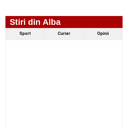
de 66 de ani rănită grav, după ce a fost lovită de o
motocicletă
Stiri din Alba
4–6 septembrie 2026: Prima ediție a Transylvania
Fest, la Cetatea Greavilor din Gârbova
Sport
Curier
Opinii
Facebook
Messenger
WhatsApp
Twitter/X
Email