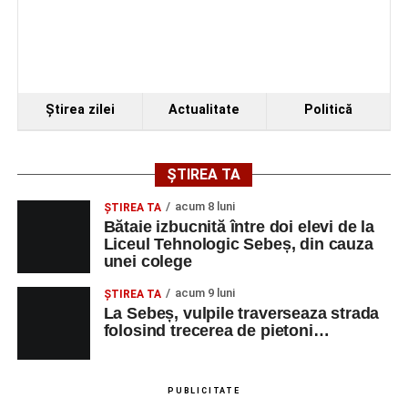
Ştirea zilei
Actualitate
Politică
ȘTIREA TA
acum 8 luni
ŞTIREA TA
Bătaie izbucnită între doi elevi de la
Liceul Tehnologic Sebeș, din cauza
unei colege
acum 9 luni
ŞTIREA TA
La Sebeș, vulpile traverseaza strada
folosind trecerea de pietoni…
PUBLICITATE