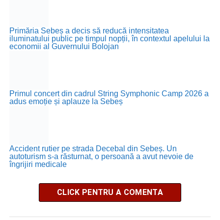
Primăria Sebeș a decis să reducă intensitatea
iluminatului public pe timpul nopții, în contextul apelului la
economii al Guvernului Bolojan
Primul concert din cadrul String Symphonic Camp 2026 a
adus emoție și aplauze la Sebeș
Accident rutier pe strada Decebal din Sebeș. Un
autoturism s-a răsturnat, o persoană a avut nevoie de
îngrijiri medicale
CLICK PENTRU A COMENTA