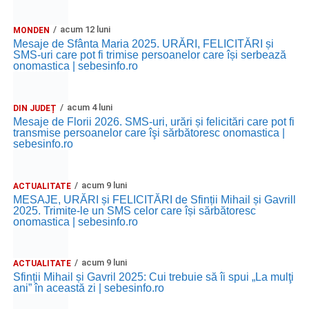
acum 12 luni
MONDEN
Mesaje de Sfânta Maria 2025. URĂRI, FELICITĂRI și
SMS-uri care pot fi trimise persoanelor care își serbează
onomastica | sebesinfo.ro
acum 4 luni
DIN JUDEȚ
Mesaje de Florii 2026. SMS-uri, urări și felicitări care pot fi
transmise persoanelor care îşi sărbătoresc onomastica |
sebesinfo.ro
acum 9 luni
ACTUALITATE
MESAJE, URĂRI și FELICITĂRI de Sfinții Mihail și Gavrill
2025. Trimite-le un SMS celor care își sărbătoresc
onomastica | sebesinfo.ro
acum 9 luni
ACTUALITATE
Sfinții Mihail și Gavril 2025: Cui trebuie să îi spui „La mulţi
ani” în această zi | sebesinfo.ro