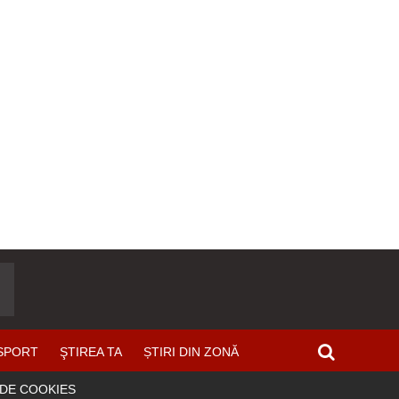
SPORT
ŞTIREA TA
ȘTIRI DIN ZONĂ
 DE COOKIES