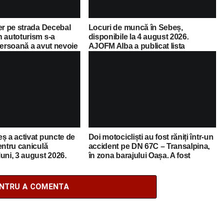
er pe strada Decebal
Locuri de muncă în Sebeș,
n autoturism s-a
disponibile la 4 august 2026.
persoană a avut nevoie
AJOFM Alba a publicat lista
edicale
posturilor vacante
ș a activat puncte de
Doi motocicliști au fost răniți într-un
entru caniculă
accident pe DN 67C – Transalpina,
uni, 3 august 2026.
în zona barajului Oașa. A fost
 a locațiilor
solicitat elicopterul SMURD
ENTRU A COMENTA