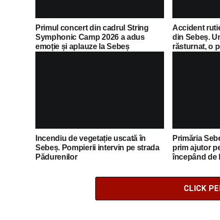
Primul concert din cadrul String
Accident ruti
Symphonic Camp 2026 a adus
din Sebeș. U
emoție și aplauze la Sebeș
răsturnat, o 
de îngrijiri m
Incendiu de vegetație uscată în
Primăria Sebe
Sebeș. Pompierii intervin pe strada
prim ajutor p
Pădurenilor
începând de l
Lista completă
CLICK P