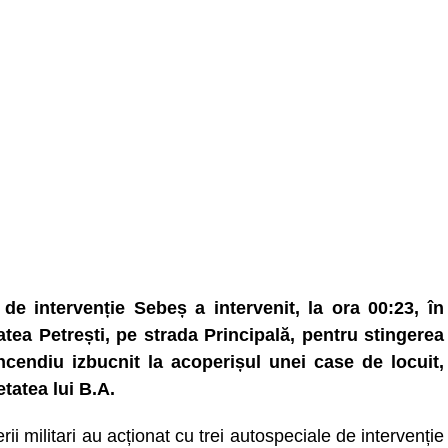
de intervenție Sebeș a intervenit, la ora 00:23, în
tatea Petrești, pe strada Principală, pentru stingerea
ncendiu izbucnit la acoperișul unei case de locuit,
etatea lui B.A.
ii militari au acționat cu trei autospeciale de intervenție