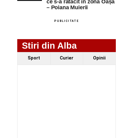
ce s-a rătăcit în zona Oașa
– Poiana Muierii
PUBLICITATE
Stiri din Alba
Sport
Curier
Opinii