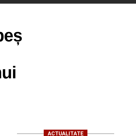
beș
nui
ACTUALITATE