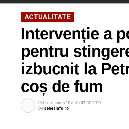
ACTUALITATE
Intervenție a 
pentru stinger
izbucnit la Pet
coș de fum
Publicat
acum 10 ani
în
02.02.2017
De
sebesinfo.ro