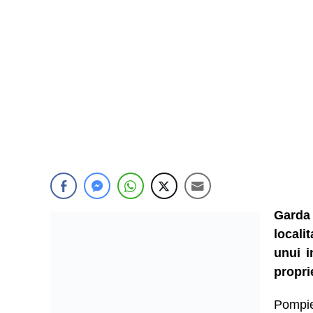
Garda 
locali
unui i
propri
Pompier