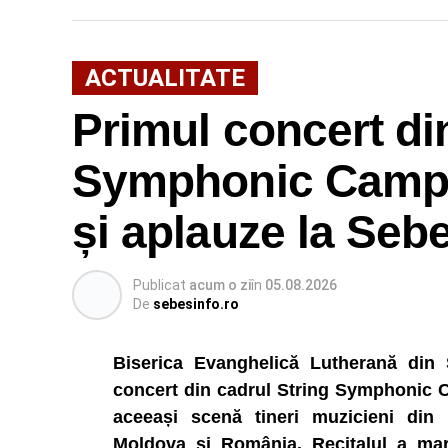
ACTUALITATE
Primul concert di
Symphonic Camp 
și aplauze la Seb
Publicat
acum o zi
în
05.08.2026
De
sebesinfo.ro
Biserica Evanghelică Lutherană din
concert din cadrul String Symphonic 
aceeași scenă tineri muzicieni din 
Moldova și România. Recitalul a mar