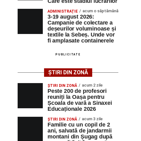
Care este stadiul lucrărilor
acum o săptămână
ADMINISTRAȚIE
3-19 august 2026:
Campanie de colectare a
deșeurilor voluminoase și
textile la Sebeș. Unde vor
fi amplasate containerele
PUBLICITATE
ȘTIRI DIN ZONĂ
acum 2 zile
ȘTIRI DIN ZONĂ
Peste 200 de profesori
reuniți la Oașa pentru
Școala de vară a Sinaxei
Educaționale 2026
acum 3 zile
ȘTIRI DIN ZONĂ
Familie cu un copil de 2
ani, salvată de jandarmii
montani din Șugag după