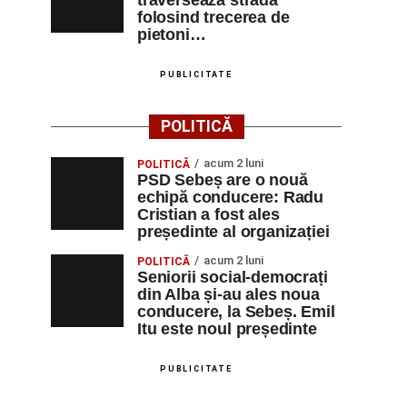
traverseaza strada
folosind trecerea de
pietoni…
PUBLICITATE
POLITICĂ
acum 2 luni
POLITICĂ
PSD Sebeș are o nouă
echipă conducere: Radu
Cristian a fost ales
președinte al organizației
acum 2 luni
POLITICĂ
Seniorii social-democrați
din Alba și-au ales noua
conducere, la Sebeș. Emil
Itu este noul președinte
PUBLICITATE