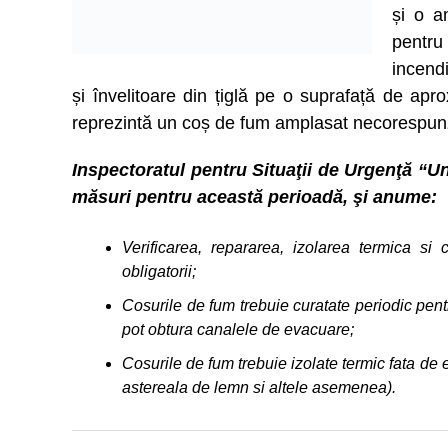
și o a
pentr
incendi
și învelitoare din țiglă pe o suprafață de ap
reprezintă un coș de fum amplasat necorespunză
Inspectoratul pentru Situaţii de Urgenţă “Un
măsuri pentru această perioadă, şi anume:
Verificarea, repararea, izolarea termica si
obligatorii;
Cosurile de fum trebuie curatate periodic pen
pot obtura canalele de evacuare;
Cosurile de fum trebuie izolate termic fata de
astereala de lemn si altele asemenea).