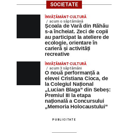
SOCIETATE
ÎNVĂȚĂMÂNT-CULTURĂ
acum o săptămână
Școala de Vară din Răhău
s-a încheiat. Zeci de copii
au participat la ateliere de
ecologie, orientare în
carieră și activități
recreative
ÎNVĂȚĂMÂNT-CULTURĂ
acum 3 săptămâni
O nouă performanță a
elevei Cristiana Cioca, de
la Colegiul Național
„Lucian Blaga” din Sebeș:
Premiul III la etapa
națională a Concursului
„Memoria Holocaustului”
PUBLICITATE