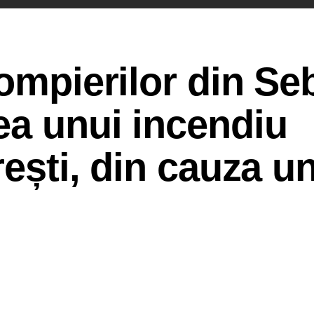
pompierilor din Se
ea unui incendiu
rești, din cauza u