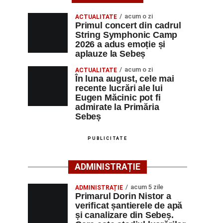
acum o zi
ACTUALITATE
Primul concert din cadrul
String Symphonic Camp
2026 a adus emoție și
aplauze la Sebeș
acum o zi
ACTUALITATE
În luna august, cele mai
recente lucrări ale lui
Eugen Măcinic pot fi
admirate la Primăria
Sebeș
PUBLICITATE
ADMINISTRAȚIE
acum 5 zile
ADMINISTRAȚIE
Primarul Dorin Nistor a
verificat șantierele de apă
și canalizare din Sebeș.