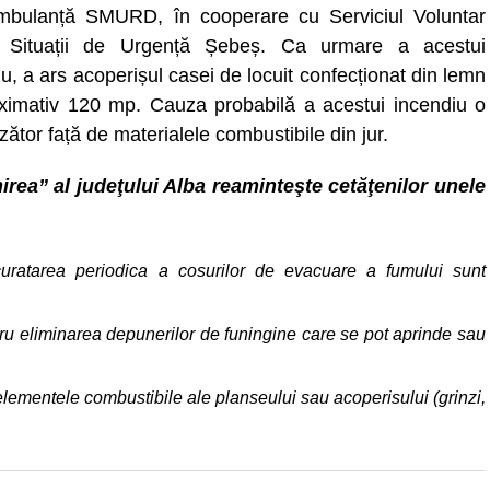
mbulanță SMURD, în cooperare cu Serviciul Voluntar
u Situații de Urgență Șebeș. Ca urmare a acestui
u, a ars acoperișul casei de locuit confecționat din lemn
roximativ 120 mp. Cauza probabilă a acestui incendiu o
tor față de materialele combustibile din jur.
irea” al judeţului Alba reaminteşte cetăţenilor unele
 curatarea periodica a cosurilor de evacuare a fumului sunt
tru eliminarea depunerilor de funingine care se pot aprinde sau
 elementele combustibile ale planseului sau acoperisului (grinzi,