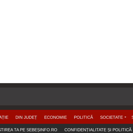
AȚIE
DIN JUDEȚ
ECONOMIE
POLITICĂ
SOCIETATE
ȘTIREA TA PE SEBEȘINFO.RO
CONFIDENȚIALITATE ȘI POLITICĂ