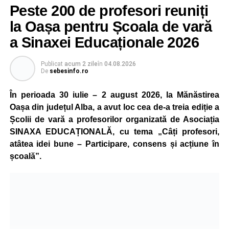
Peste 200 de profesori reuniți
la Oașa pentru Școala de vară
a Sinaxei Educaționale 2026
Publicat
acum 2 zile
în
04.08.2026
De
sebesinfo.ro
În perioada 30 iulie – 2 august 2026, la Mănăstirea
Oașa din județul Alba, a avut loc cea de-a treia ediție a
Școlii de vară a profesorilor organizată de Asociația
SINAXA EDUCAȚIONALĂ, cu tema „Câți profesori,
atâtea idei bune – Participare, consens și acțiune în
școală”.