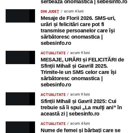
serbează onomastica | sebesinfo.ro
acum 4 luni
DIN JUDEȚ
Mesaje de Florii 2026. SMS-uri,
urări și felicitări care pot fi
transmise persoanelor care îşi
sărbătoresc onomastica |
sebesinfo.ro
acum 9 luni
ACTUALITATE
MESAJE, URĂRI și FELICITĂRI de
Sfinții Mihail și Gavrill 2025.
Trimite-le un SMS celor care își
sărbătoresc onomastica |
sebesinfo.ro
acum 9 luni
ACTUALITATE
Sfinții Mihail și Gavril 2025: Cui
trebuie să îi spui „La mulţi ani” în
această zi | sebesinfo.ro
acum 4 luni
ACTUALITATE
Nume de femei și bărbați care se