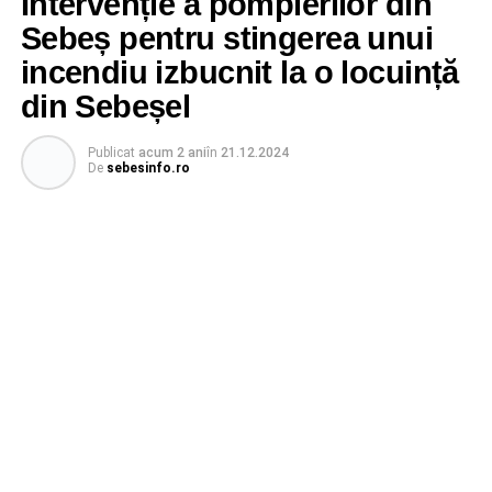
Intervenție a pompierilor din
Sebeș pentru stingerea unui
incendiu izbucnit la o locuință
din Sebeșel
Publicat
acum 2 ani
în
21.12.2024
De
sebesinfo.ro