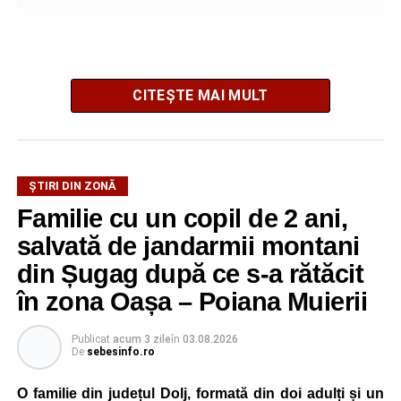
CITEȘTE MAI MULT
La ediția din acest an au participat peste 200 de cadre
ȘTIRI DIN ZONĂ
didactice din întreaga țară. Printre participanți s-au aflat
Familie cu un copil de 2 ani,
profesori debutanți, profesori cu experiență, inspectori
școlari, directori de școli, consilieri școlari, educatori și
salvată de jandarmii montani
învățători, reprezentând aproape toate disciplinele din
din Șugag după ce s-a rătăcit
sistemul de învățământ.
în zona Oașa – Poiana Muierii
Participare, consens și asumare în școală
Publicat
acum 3 zile
în
03.08.2026
De
sebesinfo.ro
Tema ediției din acest an a pornit de la convingerea că
școala românească dispune de una dintre cele mai
O familie din județul Dolj, formată din doi adulți și un