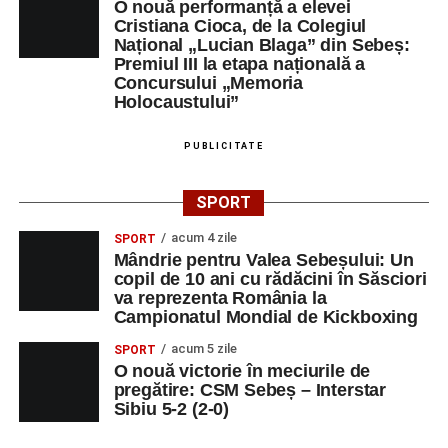
O nouă performanță a elevei
didactică, dinamica diferențelor, participarea și luarea
Cristiana Cioca, de la Colegiul
deciziilor, comunitatea Sinaxa Educațională își propune
Național „Lucian Blaga” din Sebeș:
Premiul III la etapa națională a
să revină la întrebările fundamentale despre valorile care
Concursului „Memoria
stau la baza actului educațional și despre rolul
Holocaustului”
profesorului în formarea caracterului tinerilor.
PUBLICITATE
Despre comunitatea Sinaxa Educațională
SPORT
Asociația
„Sinaxa Educațională”
este o comunitate de
profesori, dedicată susținerii unei educații centrate pe
acum 4 zile
SPORT
valorile creștin-ortodoxe și pe formarea caracterului
Mândrie pentru Valea Sebeșului: Un
elevilor. Născută din experiența duhovnicească și
copil de 10 ani cu rădăcini în Săsciori
va reprezenta România la
formativă a Mănăstirii Oașa, Sinaxa își propune să
Campionatul Mondial de Kickboxing
sprijine profesorii în regăsirea motivației interioare,
oferindu-le nu doar instrumente metodice actuale, ci și
acum 5 zile
SPORT
O nouă victorie în meciurile de
contexte de sprijin reciproc, colaborare și reconectare la
pregătire: CSM Sebeș – Interstar
vocația pedagogică autentică.
Sibiu 5-2 (2-0)