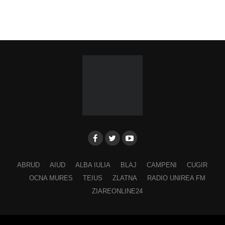
ABRUD
AIUD
ALBA IULIA
BLAJ
CAMPENI
CUGIR
OCNA MURES
TEIUS
ZLATNA
RADIO UNIREA FM
ZIAREONLINE24