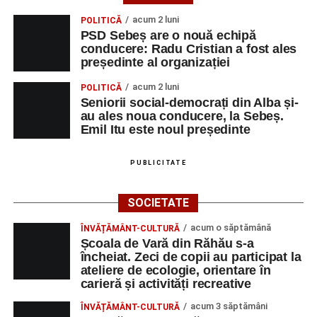
Am descoperit că multa știință ori funcția sau statutul nu
ține loc de caracter, de omenie. Voi păstra gândul ferm că
acum 2 luni
POLITICĂ
PSD Sebeș are o nouă echipă
omul sfințește locul.”
(Prof. Ciobanu Crenguța Vasilica)
conducere: Radu Cristian a fost ales
președinte al organizației
„O mare familie, o comunitate pentru trup, minte și suflet,
un mod de a lua o gură de aer într-un bombardament
acum 2 luni
POLITICĂ
informatic, mediatic și psihologic.”
(Prof. Boncea Niculina
Seniorii social-democrați din Alba și-
au ales noua conducere, la Sebeș.
Maria)
Emil Itu este noul președinte
„Voi merge acasă cu gândul că educația și nu numai are
PUBLICITATE
la bază doi piloni: OMUL SFINȚEȘTE LOCUL și VORBA
DULCE MULT ADUCE. De la elev până la părinte și mai
apoi în viața noastră, modul de adresare, tonul și gestica
SOCIETATE
sunt vitale.”
(Prof. Ciura Marinela)
acum o săptămână
ÎNVĂȚĂMÂNT-CULTURĂ
Școala de Vară din Răhău s-a
Privind spre ediția următoare
încheiat. Zeci de copii au participat la
ateliere de ecologie, orientare în
În încheierea evenimentului, organizatorii au anunțat tema
carieră și activități recreative
ediției din 2027, dedicată relației dintre caracter, valori și
acum 3 săptămâni
ÎNVĂȚĂMÂNT-CULTURĂ
educație. După trei ediții care au abordat comunicarea