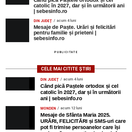
catolic în 2027, dar și în următorii ani
| sebesinfo.ro
acum 4 luni
DIN JUDEȚ
Mesaje de Paște. Urări și felicitări
pentru familie și prieteni |
sebesinfo.ro
PUBLICITATE
CELE MAI CITITE ȘTIRI
acum 4 luni
DIN JUDEȚ
Când pică Paștele ortodox și cel
catolic în 2027, dar și în următorii
ani | sebesinfo.ro
acum 12 luni
MONDEN
Mesaje de Sfânta Maria 2025.
URĂRI, FELICITĂRI și SMS-uri care
pot fi trimise persoanelor care își