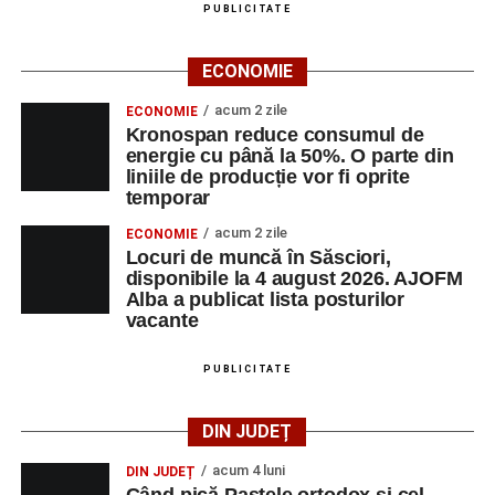
PUBLICITATE
Adaugă-ne ca sursă preferată
ECONOMIE
Urmărește-ne pe Google News
acum 2 zile
ECONOMIE
Kronospan reduce consumul de
energie cu până la 50%. O parte din
Ultimele știri din Sebeș
liniile de producție vor fi oprite
temporar
Primul concert din cadrul String Symphonic Camp
acum 2 zile
ECONOMIE
2026 a adus emoție și aplauze la Sebeș
Locuri de muncă în Săsciori,
În luna august, cele mai recente lucrări ale lui Eugen
disponibile la 4 august 2026. AJOFM
Alba a publicat lista posturilor
Măcinic pot fi admirate la Primăria Sebeș
vacante
Accident rutier pe strada Decebal din Sebeș. Un
autoturism s-a răsturnat, o persoană a avut nevoie
PUBLICITATE
de îngrijiri medicale
DIN JUDEȚ
acum 4 luni
DIN JUDEȚ
Când pică Paștele ortodox și cel