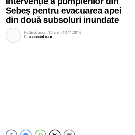
Intervenție a pompierilor din
Sebeș pentru evacuarea apei
din două subsoluri inundate
Publicat
acum 10 ani
în
13.11.2016
De
sebesinfo.ro