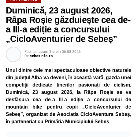
Duminică, 23 august 2026,
Râpa Roșie găzduiește cea de-
a III-a ediție a concursului
„CicloAventurier de Sebeș”
Publicat
acum 3 ore
în
06.08.2026
De
sebesinfo.ro
Unul dintre cele mai spectaculoase obiective naturale
din județul Alba va deveni, în această vară, gazda unei
competiții dedicate tinerilor pasionați de ciclism.
Duminică, 23 august 2026, la Râpa Roșie se va
desfășura cea de-a III-a ediție a concursului de
mountain bike pentru copii „CicloAventurier de
Sebeș”, organizat de Asociația CicloAventura Sebeș,
în parteneriat cu Primăria Municipiului Sebeș.