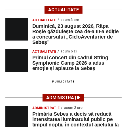
Startul competiției va fi dat duminică, 23 august 2026, la
ACTUALITATE
ora 10:00, la Râpa Roșie.
acum 3 ore
ACTUALITATE
Duminică, 23 august 2026, Râpa
Înscrierile online sunt deschise până în 22 august 2026 și
Roșie găzduiește cea de-a III-a ediție
pot fi efectuate pe site-ul
www.cicloaventura.ro
.
String Symphonic Camp 2026 reunește tineri
a concursului „CicloAventurier de
instrumentiști din 6 țări, alături de voluntari și foști elevi ai
Sebeș”
Liceului de Arte „Regina Maria”, din Alba Iulia, care
acum o zi
ACTUALITATE
participă, timp de o săptămână, la cursuri de
Primul concert din cadrul String
Adaugă-ne ca sursă preferată
perfecționare, repetiții și activități artistice desfășurate sub
Symphonic Camp 2026 a adus
îndrumarea unor profesori și mentori.
emoție și aplauze la Sebeș
Urmărește-ne pe Google News
PUBLICITATE
Ultimele știri din Sebeș
ADMINISTRAȚIE
Primăria Sebeș a decis să reducă intensitatea
acum 2 ore
ADMINISTRAȚIE
iluminatului public pe timpul nopții, în contextul
Primăria Sebeș a decis să reducă
apelului la economii al Guvernului Bolojan
intensitatea iluminatului public pe
timpul nopții, în contextul apelului la
Duminică, 23 august 2026, Râpa Roșie găzduiește