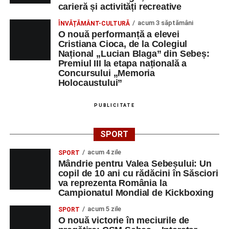
carieră și activități recreative
acum 3 săptămâni
ÎNVĂȚĂMÂNT-CULTURĂ
O nouă performanță a elevei
Cristiana Cioca, de la Colegiul
Național „Lucian Blaga” din Sebeș:
Premiul III la etapa națională a
Concursului „Memoria
Holocaustului”
PUBLICITATE
SPORT
acum 4 zile
SPORT
Mândrie pentru Valea Sebeșului: Un
copil de 10 ani cu rădăcini în Săsciori
va reprezenta România la
Campionatul Mondial de Kickboxing
acum 5 zile
SPORT
O nouă victorie în meciurile de