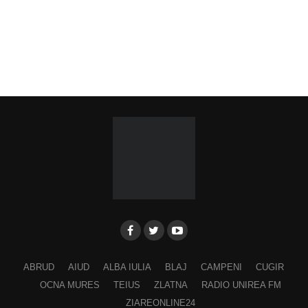
ABRUD
AIUD
ALBA IULIA
BLAJ
CAMPENI
CUGIR
OCNA MURES
TEIUS
ZLATNA
RADIO UNIREA FM
ZIAREONLINE24