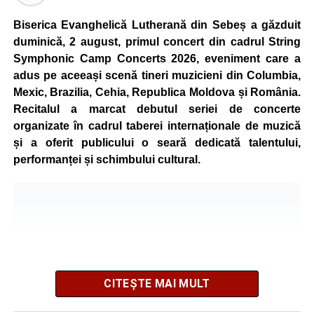
de vârstă, astfel încât competiția să fie accesibilă atât
celor aflați la început de drum, cât și celor cu experiență în
Biserica Evanghelică Lutherană din Sebeș a găzduit
mountain bike. La finalul întrecerii, cei mai bine clasați
duminică, 2 august, primul concert din cadrul String
concurenți vor fi recompensați cu premii în bani și premii
Symphonic Camp Concerts 2026, eveniment care a
oferite de partenerii evenimentului.
adus pe aceeași scenă tineri muzicieni din Columbia,
Mexic, Brazilia, Cehia, Republica Moldova și România.
Înaintea zilei de concurs, participanții își vor putea ridica
Recitalul a marcat debutul seriei de concerte
numerele de concurs, confirma înscrierile online sau se
organizate în cadrul taberei internaționale de muzică
vor putea înscrie direct la competiție în cadrul Punctului
și a oferit publicului o seară dedicată talentului,
Oficial de Înscrieri și Informații (Race Office), care va
performanței și schimbului cultural.
funcționa după următorul program:
• vineri, 21 august, între orele 17:00 și 20:00, în Piața
Primăriei Sebeș;
• sâmbătă, 22 august, între orele 10:00 și 20:00, pe platoul
Centrului Cultural „Lucian Blaga” Sebeș;
• sâmbătă, 22 august, între orele 17:00 și 20:00, la Râpa
Roșie, unde vor avea loc și antrenamente libere pe
CITEȘTE MAI MULT
traseul de concurs.