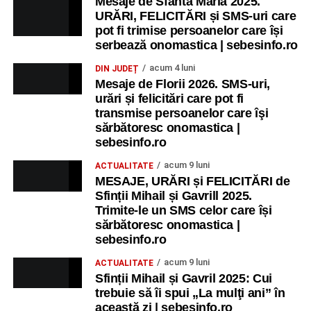
Mesaje de Sfânta Maria 2025.
URĂRI, FELICITĂRI și SMS-uri care
pot fi trimise persoanelor care își
serbează onomastica | sebesinfo.ro
acum 4 luni
DIN JUDEȚ
Mesaje de Florii 2026. SMS-uri,
urări și felicitări care pot fi
transmise persoanelor care îşi
sărbătoresc onomastica |
sebesinfo.ro
acum 9 luni
ACTUALITATE
MESAJE, URĂRI și FELICITĂRI de
Sfinții Mihail și Gavrill 2025.
Trimite-le un SMS celor care își
sărbătoresc onomastica |
sebesinfo.ro
acum 9 luni
ACTUALITATE
Sfinții Mihail și Gavril 2025: Cui
trebuie să îi spui „La mulţi ani” în
această zi | sebesinfo.ro