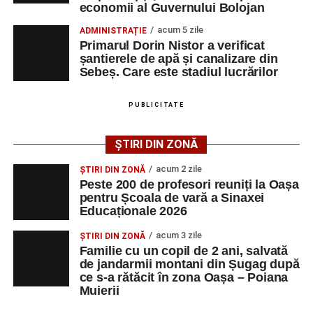
economii al Guvernului Bolojan
cea de-a III-a ediție a concursului „CicloAventurier
de Sebeș”
acum 5 zile
ADMINISTRAȚIE
Primarul Dorin Nistor a verificat
Primul concert din cadrul String Symphonic Camp
șantierele de apă și canalizare din
2026 a adus emoție și aplauze la Sebeș
Sebeș. Care este stadiul lucrărilor
După mai multe zile de pregătire intensivă, participanții
au venit la Sebeș și au susținut un recital apreciat de
PUBLICITATE
public. Fiecare interpretare a evidențiat nivelul artistic al
tinerilor muzicieni și munca depusă în cadrul taberei, iar
ȘTIRI DIN ZONĂ
spectatorii au răsplătit prestațiile cu aplauze îndelungate.
acum 2 zile
ȘTIRI DIN ZONĂ
Peste 200 de profesori reuniți la Oașa
pentru Școala de vară a Sinaxei
Educaționale 2026
acum 3 zile
ȘTIRI DIN ZONĂ
Familie cu un copil de 2 ani, salvată
de jandarmii montani din Șugag după
ce s-a rătăcit în zona Oașa – Poiana
Muierii