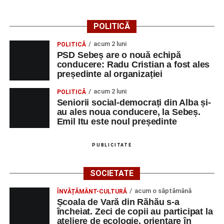
Primăria Sebeș a decis să reducă intensitatea
iluminatului public pe timpul nopții, în contextul
POLITICĂ
apelului la economii al Guvernului Bolojan
acum 2 luni
POLITICĂ
Duminică, 23 august 2026, Râpa Roșie găzduiește
PSD Sebeș are o nouă echipă
cea de-a III-a ediție a concursului „CicloAventurier
conducere: Radu Cristian a fost ales
de Sebeș”
președinte al organizației
Primul concert din cadrul String Symphonic Camp
acum 2 luni
POLITICĂ
2026 a adus emoție și aplauze la Sebeș
Seniorii social-democrați din Alba și-
au ales noua conducere, la Sebeș.
Emil Itu este noul președinte
PUBLICITATE
SOCIETATE
acum o săptămână
ÎNVĂȚĂMÂNT-CULTURĂ
Școala de Vară din Răhău s-a
încheiat. Zeci de copii au participat la
ateliere de ecologie, orientare în