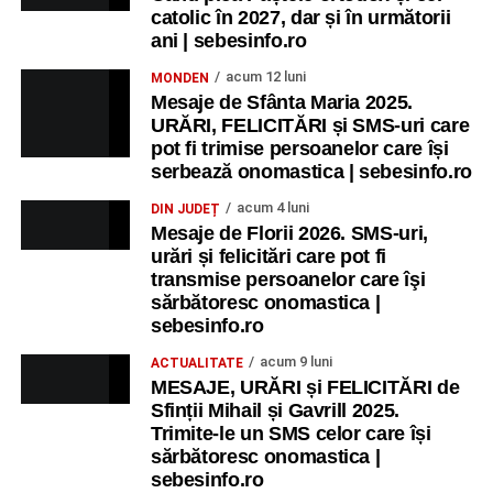
catolic în 2027, dar și în următorii
Copiii în armonia orașului
ani | sebesinfo.ro
Ora 10.00
– Școala din Răhău: activități recreative pentru
acum 12 luni
MONDEN
copii.
Mesaje de Sfânta Maria 2025.
URĂRI, FELICITĂRI și SMS-uri care
Ora 11.00
– Curtea Școlii „M. Kogălniceanu”: activități
pot fi trimise persoanelor care își
recreative pentru copii.
serbează onomastica | sebesinfo.ro
acum 4 luni
DIN JUDEȚ
Ora 17.00
– Grădina Muzeului Municipal „Ioan Raica”
Mesaje de Florii 2026. SMS-uri,
Sebeș: încheierea Școlii de vară
„Curcubeul Prieteniei”
.
urări și felicitări care pot fi
transmise persoanelor care îşi
Ora 18.30
– Aula Primăriei Municipiului Sebeș:
sărbătoresc onomastica |
festivitatea de premiere a șefilor de promoție și a elevilor
sebesinfo.ro
care au obținut rezultate remarcabile la examenele de
acum 9 luni
ACTUALITATE
Evaluare Națională și Bacalaureat.
MESAJE, URĂRI și FELICITĂRI de
Sfinții Mihail și Gavrill 2025.
Ora 19.00
– Parcul Tineretului:
Spectacol pentru copii și
Trimite-le un SMS celor care își
Spuma Party
.
sărbătoresc onomastica |
sebesinfo.ro