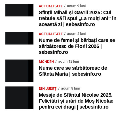
Participă:
acum 9 luni
ACTUALITATE
Sfinții Mihail și Gavril 2025: Cui
Alexandra Pamfilie și Școala de muzică
„DoReMi”
;
trebuie să îi spui „La mulţi ani” în
Ancuța Stănuș și grupul de folclor;
această zi | sebesinfo.ro
Trupa de Dansuri Săsești.
acum 4 luni
ACTUALITATE
Nume de femei și bărbați care se
Ora 20.30
– Parcul Tineretului: proiecția filmului pentru
sărbătoresc de Florii 2026 |
copii
„Străjerii Deltei”
(România, 2021), film de familie și
sebesinfo.ro
aventură, AG.
acum 12 luni
MONDEN
Nume care se sărbătoresc de
JOI, 27 AUGUST 2026
Sfânta Maria | sebesinfo.ro
Grădina Muzeului Municipal „Ioan
acum 8 luni
DIN JUDEȚ
Raica” Sebeș
Mesaje de Sfântul Nicolae 2025.
Felicitări și urări de Moș Nicolae
pentru cei dragi | sebesinfo.ro
Ora 19.00
–
Sărbătoarea Seniorilor
– festivitatea de
premiere a cuplurilor care aniversează 50 de ani de
căsătorie.