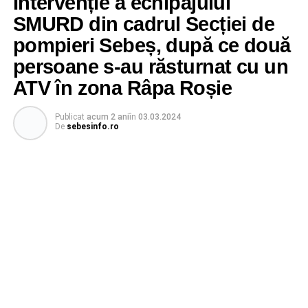
Intervenție a echipajului
SMURD din cadrul Secției de
pompieri Sebeș, după ce două
persoane s-au răsturnat cu un
ATV în zona Râpa Roșie
Publicat
acum 2 ani
în
03.03.2024
De
sebesinfo.ro