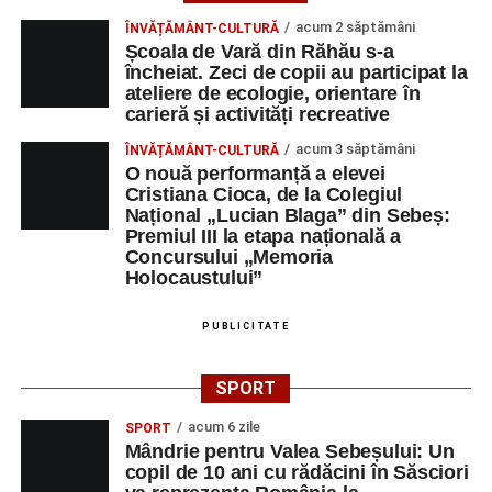
Orele 10.00–20.00
– Punct oficial de înscrieri și informații
acum 2 săptămâni
ÎNVĂȚĂMÂNT-CULTURĂ
(Race Office) pentru competiția
„Cicloaventurier de
Școala de Vară din Răhău s-a
Sebeș”
.
încheiat. Zeci de copii au participat la
ateliere de ecologie, orientare în
Râpa Roșie
carieră și activități recreative
acum 3 săptămâni
ÎNVĂȚĂMÂNT-CULTURĂ
Orele 17.00–20.00
– Antrenamente libere pe traseul de
O nouă performanță a elevei
concurs.
Cristiana Cioca, de la Colegiul
Național „Lucian Blaga” din Sebeș:
Premiul III la etapa națională a
Centrul Cultural „Lucian Blaga”
Concursului „Memoria
Sebeș – Sala de spectacole
Holocaustului”
Ora 19.00
– Proiecție cinematografică:
„Unde merg
PUBLICITATE
elefanții”
(România, 2023), black comedy, în regia lui
Gabi Virginia Șarga și Cătălin Rotaru, producător Gabi
SPORT
Suciu.
acum 6 zile
SPORT
Mândrie pentru Valea Sebeșului: Un
DUMINICĂ, 23 AUGUST 2026
copil de 10 ani cu rădăcini în Săsciori