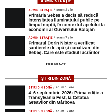
ADMINISTRAȚIE
Festivalul va cuprinde și o seară dedicată tradițiilor
acum 2 zile
ADMINISTRAȚIE
săsești, precum și un spectacol folcloric organizat în
Primăria Sebeș a decis să reducă
memoria interpretului Felician Fărcașiu.
intensitatea iluminatului public pe
timpul nopții, în contextul apelului la
Printre momentele de atracție se numără spectacolul de
economii al Guvernului Bolojan
vals și tango din Piața Primăriei, dar și concertul de rock
acum 7 zile
ADMINISTRAȚIE
simfonic susținut în Grădina Muzeului Municipal „Ioan
Primarul Dorin Nistor a verificat
Raica”, sub bagheta dirijorului
Remus Grama
, alături de
șantierele de apă și canalizare din
muzicieni români de prestigiu.
Sebeș. Care este stadiul lucrărilor
Și în acest an, pe scenă vor urca atât artiști consacrați, cât
PUBLICITATE
și interpreți originari din Sebeș, care și-au construit
cariere de succes în țară și în străinătate.
ȘTIRI DIN ZONĂ
Festivalul include și o componentă cinematografică
acum 15 ore
ȘTIRI DIN ZONĂ
importantă. Publicul va putea urmări mai multe producții
4–6 septembrie 2026: Prima ediție a
Transylvania Fest, la Cetatea
realizate cu implicarea producătoarei
Gabi Suciu
,
Greavilor din Gârbova
originară din Sebeș, prezentă de-a lungul timpului la
unele dintre cele mai importante festivaluri europene de
acum 17 ore
ȘTIRI DIN ZONĂ