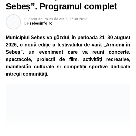
aparatul etilotest, rezultatele fiind negative.
Sebeș”. Programul complet
Polițiștii au deschis un dosar penal și continuă cercetările
Publicat
acum 23 de ore
în
07.08.2026
pentru vătămare corporală din culpă, urmând să
De
sebesinfo.ro
stabilească toate împrejurările în care s-a produs
Municipiul Sebeș va găzdui, în perioada 21–30 august
accidentul.
2026, o nouă ediție a festivalului de vară „Armonii în
Sebeș”, un eveniment care va reuni concerte,
spectacole, proiecții de film, activități recreative,
Adaugă-ne ca sursă preferată
manifestări culturale și competiții sportive dedicate
întregii comunități.
Urmărește-ne pe Google News
Ultimele știri din Sebeș
4–6 septembrie 2026: Prima ediție a Transylvania
Fest, la Cetatea Greavilor din Gârbova
Accident rutier la ieșirea din Șugag spre Popasul