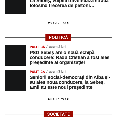
La Sebeș, vulpile traverseaza strada
Milena Vădan – vioară
folosind trecerea de pietoni…
Emanuel Elcean – contrabas
Adrian Lup – violoncel
PUBLICITATE
Dansatori:
Ioana Lascu și Horia Călin Pop
,
Raluca și
POLITICĂ
Vlad Dordea
.
acum 2 luni
POLITICĂ
Piața Primăriei
PSD Sebeș are o nouă echipă
conducere: Radu Cristian a fost ales
Orele 17.00–20.00
– Punct oficial de înscrieri și informații
președinte al organizației
(Race Office) pentru competiția
„Cicloaventurier de
acum 3 luni
POLITICĂ
Sebeș”
.
Seniorii social-democrați din Alba și-
au ales noua conducere, la Sebeș.
SÂMBĂTĂ, 22 AUGUST 2026
Emil Itu este noul președinte
Platoul Centrului Cultural „Lucian
PUBLICITATE
Blaga” Sebeș
SOCIETATE