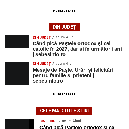
Ora 20.30
– Proiecție cinematografică:
„Napoli – New
PUBLICITATE
York”
(Italia, 2024), film de familie, AP12, după o poveste
de Federico Fellini și Tullio Pinelli.
DIN JUDEȚ
MARȚI, 25 AUGUST 2026
acum 4 luni
DIN JUDEȚ
Când pică Paștele ortodox și cel
catolic în 2027, dar și în următorii ani
Grădina Muzeului Municipal „Ioan
| sebesinfo.ro
Raica” Sebeș
acum 4 luni
DIN JUDEȚ
Mesaje de Paște. Urări și felicitări
Ora 18.00
–
„Armonia artelor”
– salon literar și întâlnire
pentru familie și prieteni |
cu artele plastice, organizat alături de artiști locali.
sebesinfo.ro
Ora 20.30
– Proiecție cinematografică:
„Primavera”
PUBLICITATE
(Italia, 2025), dramă inspirată de povestea nașterii operei
„Anotimpurile”
de Antonio Vivaldi (rating N-15).
CELE MAI CITITE ȘTIRI
MIERCURI, 26 AUGUST 2026
acum 4 luni
DIN JUDEȚ
Când pică Paștele ortodox și cel