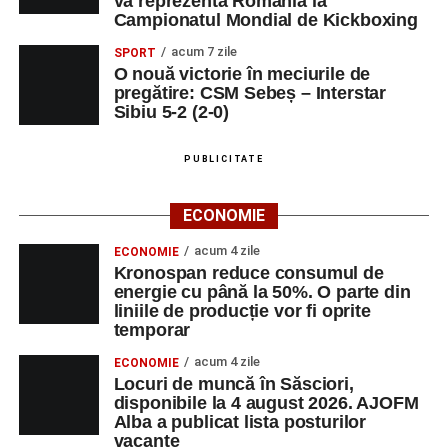
va reprezenta România la
Râpa Roșie
Campionatul Mondial de Kickboxing
acum 7 zile
SPORT
Ora 10.00
–
„Cicloaventurier de Sebeș”
– startul oficial
O nouă victorie în meciurile de
al competiției MTB pentru copii.
pregătire: CSM Sebeș – Interstar
Sibiu 5-2 (2-0)
LUNI, 24 AUGUST 2026
PUBLICITATE
Casa Fanfarei din Petrești
ECONOMIE
Ora 18.00
– Activități recreative pentru copii, susținute de
trupele de teatru
„Gepetto”
și
„Pied Piper”
.
acum 4 zile
ECONOMIE
Kronospan reduce consumul de
Ora 19.00
–
Seară cu tradiții săsești
, cu participarea:
energie cu până la 50%. O parte din
liniile de producție vor fi oprite
temporar
Fanfarei din Petrești;
acum 4 zile
ECONOMIE
Trupei de Dansuri Săsești;
Locuri de muncă în Săsciori,
disponibile la 4 august 2026. AJOFM
Alexandrei Pamfilie;
Alba a publicat lista posturilor
Alfred Dahinten.
vacante