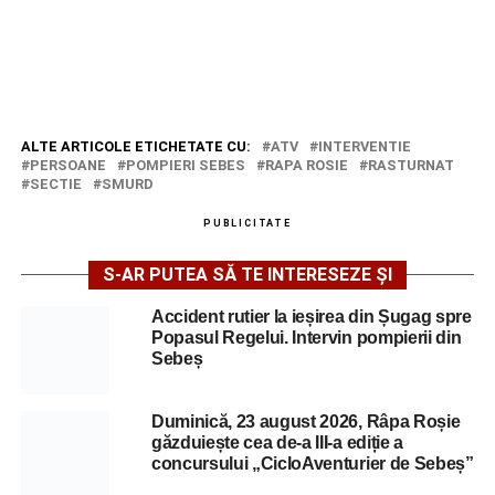
ALTE ARTICOLE ETICHETATE CU:
ATV
INTERVENTIE
PERSOANE
POMPIERI SEBES
RAPA ROSIE
RASTURNAT
SECTIE
SMURD
PUBLICITATE
S-AR PUTEA SĂ TE INTERESEZE ȘI
Accident rutier la ieșirea din Șugag spre
Popasul Regelui. Intervin pompierii din
Sebeș
Duminică, 23 august 2026, Râpa Roșie
găzduiește cea de-a III-a ediție a
concursului „CicloAventurier de Sebeș”