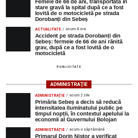
La locul accidentului intervine Detașamentul de Pompieri
Femeie de 66 de ani, transportată în
Accident pe strada Dorobanți din Sebeș: fermeie
stare gravă la spital după ce a fost
Sebeș, cu o autospecială de stingere cu apă și spumă și
lovită de o motocicletă pe strada
de 66 de ani rănită grav, după ce a fost lovită de o
un echipaj de Terapie Intensivă Mobilă, pentru acordarea
Dorobanți din Sebeș
motocicletă
primului ajutor medical și asigurarea măsurilor specifice.
acum 8 ore
ACTUALITATE
4–6 septembrie 2026: Prima ediție a Transylvania
Accident pe strada Dorobanți din
Polițiștii s-au deplasat la fața locului pentru efectuarea
Fest, la Cetatea Greavilor din Gârbova
Sebeș: fermeie de 66 de ani rănită
cercetărilor și stabilirea împrejurărilor exacte în care s-a
grav, după ce a fost lovită de o
produs accidentul. De asemenea, aceștia acționează
motocicletă
pentru fluidizarea traficului rutier în zonă.
PUBLICITATE
ACTUALIZARE:
„Victima, o persoană de sex feminin de
66 ani, va fi transportată la UPU Alba Iulia”
, a mai
ADMINISTRAȚIE
transmis ISU Alba.
acum 2 zile
ADMINISTRAȚIE
Primăria Sebeș a decis să reducă
intensitatea iluminatului public pe
timpul nopții, în contextul apelului la
Adaugă-ne ca sursă preferată
economii al Guvernului Bolojan
acum o săptămână
ADMINISTRAȚIE
Urmărește-ne pe Google News
Primarul Dorin Nistor a verificat