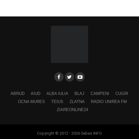
ABRUD
AIUD
ALBA IULIA
BLAJ
CAMPENI
CUGIR
OCNA MURES
TEIUS
ZLATNA
RADIO UNIREA FM
ZIAREONLINE24
Copyright © 2012 - 2026 Sebes INFO