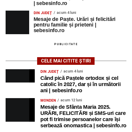
| sebesinfo.ro
acum 4 luni
DIN JUDEȚ
Mesaje de Paște. Urări și felicitări
pentru familie și prieteni |
sebesinfo.ro
PUBLICITATE
CELE MAI CITITE ȘTIRI
acum 4 luni
DIN JUDEȚ
Când pică Paștele ortodox și cel
catolic în 2027, dar și în următorii
ani | sebesinfo.ro
acum 12 luni
MONDEN
Mesaje de Sfânta Maria 2025.
URĂRI, FELICITĂRI și SMS-uri care
pot fi trimise persoanelor care își
serbează onomastica | sebesinfo.ro