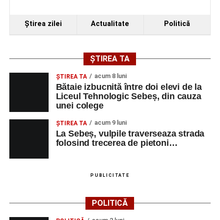
Ştirea zilei
Actualitate
Politică
ȘTIREA TA
acum 8 luni
ŞTIREA TA
Bătaie izbucnită între doi elevi de la
Liceul Tehnologic Sebeș, din cauza
unei colege
acum 9 luni
ŞTIREA TA
La Sebeș, vulpile traverseaza strada
folosind trecerea de pietoni…
PUBLICITATE
POLITICĂ