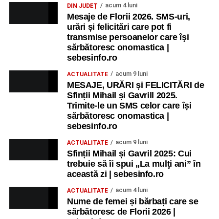
acum 4 luni
DIN JUDEȚ
Mesaje de Florii 2026. SMS-uri,
urări și felicitări care pot fi
transmise persoanelor care îşi
sărbătoresc onomastica |
sebesinfo.ro
acum 9 luni
ACTUALITATE
MESAJE, URĂRI și FELICITĂRI de
Sfinții Mihail și Gavrill 2025.
Trimite-le un SMS celor care își
sărbătoresc onomastica |
sebesinfo.ro
acum 9 luni
ACTUALITATE
Sfinții Mihail și Gavril 2025: Cui
trebuie să îi spui „La mulţi ani” în
această zi | sebesinfo.ro
acum 4 luni
ACTUALITATE
Nume de femei și bărbați care se
sărbătoresc de Florii 2026 |