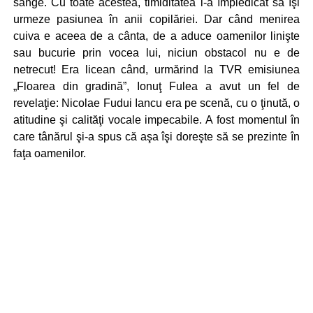
sânge. Cu toate acestea, timiditatea l-a împiedicat să îşi
urmeze pasiunea în anii copilăriei. Dar când menirea
cuiva e aceea de a cânta, de a aduce oamenilor linişte
sau bucurie prin vocea lui, niciun obstacol nu e de
netrecut! Era licean când, urmărind la TVR emisiunea
„Floarea din gradină”, Ionuţ Fulea a avut un fel de
revelaţie: Nicolae Fudui Iancu era pe scenă, cu o ţinută, o
atitudine şi calităţi vocale impecabile. A fost momentul în
care tânărul şi-a spus că aşa îşi doreşte să se prezinte în
faţa oamenilor.