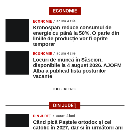
ECONOMIE
acum 4 zile
ECONOMIE
Kronospan reduce consumul de
energie cu până la 50%. O parte din
liniile de producție vor fi oprite
temporar
acum 4 zile
ECONOMIE
Locuri de muncă în Săsciori,
disponibile la 4 august 2026. AJOFM
Alba a publicat lista posturilor
vacante
PUBLICITATE
DIN JUDEȚ
acum 4 luni
DIN JUDEȚ
Când pică Paștele ortodox și cel
catolic în 2027, dar și în următorii ani