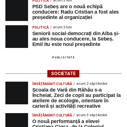
acum 2 luni
POLITICĂ
PSD Sebeș are o nouă echipă
conducere: Radu Cristian a fost ales
președinte al organizației
acum 3 luni
POLITICĂ
Seniorii social-democrați din Alba și-
au ales noua conducere, la Sebeș.
Emil Itu este noul președinte
PUBLICITATE
SOCIETATE
acum 2 săptămâni
ÎNVĂȚĂMÂNT-CULTURĂ
Școala de Vară din Răhău s-a
încheiat. Zeci de copii au participat la
ateliere de ecologie, orientare în
carieră și activități recreative
acum 3 săptămâni
ÎNVĂȚĂMÂNT-CULTURĂ
O nouă performanță a elevei
Cristiana Cioca, de la Colegiul