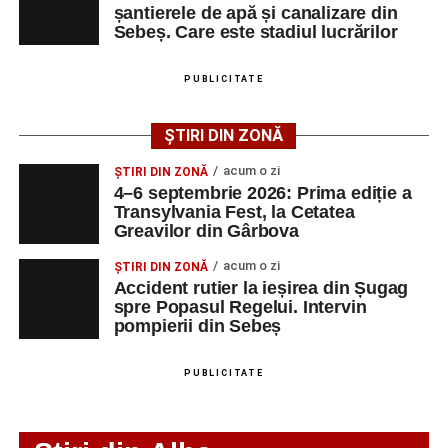
șantierele de apă și canalizare din
Sebeș. Care este stadiul lucrărilor
Ultimele știri din Sebeș
Femeie de 66 de ani, transportată în stare gravă la
PUBLICITATE
spital după ce a fost lovită de o motocicletă pe
strada Dorobanți din Sebeș
ȘTIRI DIN ZONĂ
Accident pe strada Dorobanți din Sebeș: fermeie
acum o zi
ȘTIRI DIN ZONĂ
de 66 de ani rănită grav, după ce a fost lovită de o
4–6 septembrie 2026: Prima ediție a
motocicletă
Transylvania Fest, la Cetatea
Greavilor din Gârbova
4–6 septembrie 2026: Prima ediție a Transylvania
Fest, la Cetatea Greavilor din Gârbova
acum o zi
ȘTIRI DIN ZONĂ
Accident rutier la ieșirea din Șugag
spre Popasul Regelui. Intervin
pompierii din Sebeș
PUBLICITATE