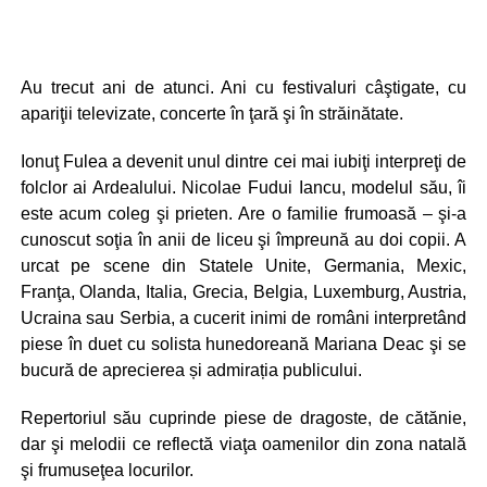
Au trecut ani de atunci. Ani cu festivaluri câştigate, cu
apariţii televizate, concerte în ţară şi în străinătate.
Ionuţ Fulea a devenit unul dintre cei mai iubiţi interpreţi de
folclor ai Ardealului. Nicolae Fudui Iancu, modelul său, îi
este acum coleg şi prieten. Are o familie frumoasă – şi-a
cunoscut soţia în anii de liceu şi împreună au doi copii. A
urcat pe scene din Statele Unite, Germania, Mexic,
Franţa, Olanda, Italia, Grecia, Belgia, Luxemburg, Austria,
Ucraina sau Serbia, a cucerit inimi de români interpretând
piese în duet cu solista hunedoreană Mariana Deac şi se
bucură de aprecierea și admirația publicului.
Repertoriul său cuprinde piese de dragoste, de cătănie,
dar şi melodii ce reflectă viaţa oamenilor din zona natală
şi frumuseţea locurilor.