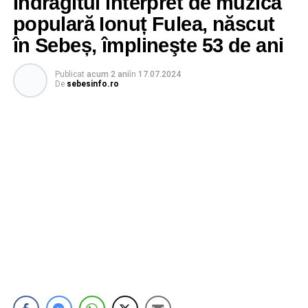
Îndrăgitul interpret de muzică
populară Ionuț Fulea, născut
în Sebeș, împlineşte 53 de ani
Publicat
acum 2 ani
în
17.07.2024
De
sebesinfo.ro